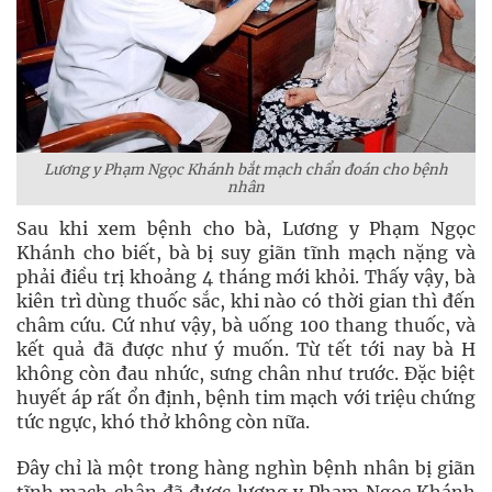
Lương y Phạm Ngọc Khánh bắt mạch chẩn đoán cho bệnh
nhân
Sau khi xem bệnh cho bà, Lương y Phạm Ngọc
Khánh cho biết, bà bị suy giãn tĩnh mạch nặng và
phải điều trị khoảng 4 tháng mới khỏi. Thấy vậy, bà
kiên trì dùng thuốc sắc, khi nào có thời gian thì đến
châm cứu. Cứ như vậy, bà uống 100 thang thuốc, và
kết quả đã được như ý muốn. Từ tết tới nay bà H
không còn đau nhức, sưng chân như trước. Đặc biệt
huyết áp rất ổn định, bệnh tim mạch với triệu chứng
tức ngực, khó thở không còn nữa.
Đây chỉ là một trong hàng nghìn bệnh nhân bị giãn