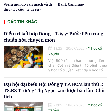
Viêm mũi do vận mạch và dị
Bài 1: Cảm mạo
ứng (Tỵ cừu, tỵ uyên)
CÁC TIN KHÁC
Điều trị kết hợp Đông - Tây y: Bước tiến trong
chuẩn hóa chuyên môn
18:25
|
20/07/2026
Y học cổ
truyền
Việc Bộ Y tế ban hành hướng dẫn
chẩn đoán và điều trị 16 bệnh theo
y học cổ truyền, kết hợp y học cổ
truyền với y học hiện đại đã bổ
sung căn cứ chuyên môn thống
Đại hội đại biểu Hội Đông y TP.HCM lần thứ I:
nhất cho các cơ sở khám, chữa
bệnh. Giá trị của tài liệu không chỉ
TS.BS Trương Thị Ngọc Lan được bầu làm Chủ
nằm ở việc mở rộng danh mục
tịch
bệnh, mà còn ở yêu cầu phối hợp
đúng chỉ định, kiểm soát an toàn
23:05
|
18/07/2026
Y học cổ
và phát huy hợp lý thế mạnh của
truyền