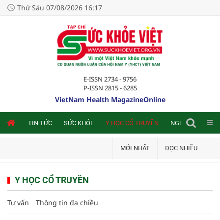
Thứ Sáu 07/08/2026 16:17
E-ISSN 2734 - 9756
P-ISSN 2815 - 6285
VietNam Health MagazineOnline
NLINE
TIN TỨC
SỨC KHỎE
Y HỌC CỔ TRUYỀN
NGHIÊN CỨU TRA
MỚI NHẤT
ĐỌC NHIỀU
Y HỌC CỔ TRUYỀN
Tư vấn
Thông tin đa chiều