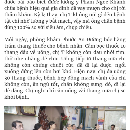
được bài báo biết được lương y Phạm Ngọc Khánh
chữa bệnh hiệu quả gia đình đã vay mượn cho chị tới
thăm khám. Kỳ lạ thay, chị T không nói gì đến bệnh
tật chỉ nhờ lương y bắt mạch, vậy mà ông chẩn bệnh
đúng 100% so với siêu âm, chụp chiếu.
Mỗi ngày, phòng khám Phước An Đường bốc hàng
trăm thang thuốc cho bệnh nhân. Cầm bọc thuốc 10
thang đầu về uống, chị T không còn đau nhói tim,
thở nhẹ nhàng dễ chịu. Uống tiếp 10 thang nữa chị
không còn chứng chuột rút, đã đi lại được, ngồi
xuống đứng lên còn hơi khó. Hiện nay, chị đã uống
30 thang thuốc, bệnh hẹp động mạch vành của chị
không còn, ăn ngủ tốt, chân không sưng, đỏ, đi lại
dễ dàng. Chị nghĩ chỉ cần uống vài thang nữa chị sẽ
khỏi bệnh.