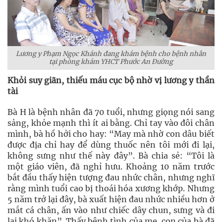
Lương y Phạm Ngọc Khánh đang khám bệnh cho bệnh nhân
tại phòng khám YHCT Phước An Đường
Khỏi suy giãn, thiếu máu cục bộ nhờ vị lương y thần
tài
Bà H là bệnh nhân đã 70 tuổi, nhưng giọng nói sang
sảng, khỏe mạnh thì ít ai bằng. Chỉ tay vào đôi chân
mình, bà hồ hởi cho hay: “May mà nhờ con dâu biết
được địa chỉ hay để dùng thuốc nên tôi mới đi lại,
không sưng như thế này đây”. Bà chia sẻ: “Tôi là
một giáo viên, đã nghỉ hưu. Khoảng 10 năm trước
bắt đầu thấy hiện tượng đau nhức chân, nhưng nghĩ
rằng mình tuổi cao bị thoái hóa xương khớp. Nhưng
5 năm trở lại đây, bà xuất hiện đau nhức nhiều hơn ở
mắt cá chân, ấn vào như chiếc dây chun, sưng và đi
lại khó khăn”. Thấy bệnh tình của mẹ, con của bà đã