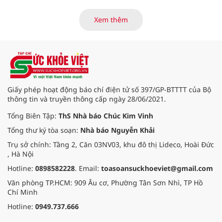
Trung tâm Điều dưỡng thương
binh và người có công Long Đất
Xem thêm
(nay thuộc xã Long Hải, TP. Hồ Chí
Minh) bắt đầu “thức giấc”. Thấu
hiểu và sẻ chia với nỗi đau xương
tủy ấy, chuyến khám chữa bệnh
thiện nguyện của đoàn thầy thuốc
Hội Nam y Việt Nam không chỉ
mang theo tình cảm tri ân, mà còn
Giấy phép hoạt động báo chí điện tử số 397/GP-BTTTT của Bộ
đem đến hơi ấm từ những phương
thông tin và truyền thông cấp ngày 28/06/2021.
pháp Nam y thuần Việt, giúp xoa
dịu cơn đau và nâng cao sức khỏe
Tổng Biên Tập:
ThS Nhà báo Chúc Kim Vinh
cho các cựu chiến binh trước sự
Tổng thư ký tòa soạn:
Nhà báo Nguyễn Khải
thay đổi đột ngột của thời tiết.
Trụ sở chính: Tầng 2, Căn 03NV03, khu đô thị Lideco, Hoài Đức
, Hà Nội
Hotline:
0898582228
. Email:
toasoansuckhoeviet@gmail.com
Văn phòng TP.HCM: 909 Âu cơ, Phường Tân Sơn Nhì, TP Hồ
Chí Minh
Hotline:
0949.737.666