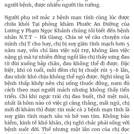
người bệnh, được nhiều người tin tưởng.
Người phụ nữ mắc 2 bệnh mạn tính cùng lúc được
chữa khỏi Tại phòng khám Phước An Đường của
Lương y Phạm Ngọc Khánh chúng tôi biết đến bệnh
nhân N.T.T – Hà Giang. Chia sẻ về câu chuyện của
mình chị T cho hay, chị bị suy giãn tĩnh mạch hơn 5
năm nay, vốn chỉ làm việc nội trợ, không làm việc
nặng gì mà tự nhiên đứng ngồi lâu chị thấy sưng đau
từ đùi xuống bắp chân, đau không thể đi được. Đặc
biệt, khi có tuổi, mỗi đêm chị bị chuột rút 5-6 lần,
đau nhức khó chịu không thể ngủ được. Nghĩ rằng là
bệnh thấp khớp nên chị uống thuốc đông, nam đủ
cách theo mọi người mách nhưng không thấy tiến
triển. Chỉ khi ngực trái chị đau buốt, thở mệt mỏi,
nhất là hôm nào có việc gì căng thẳng, mất ngủ, chị
mới đi khám thì được tin mắc cả 2 bệnh mạn tĩnh là
suy giãn tĩnh mạch sâu và hở van tim. Không bảo
hiểm, kinh tế khó khăn, chị nghĩ chắc phải sống với
bệnh suốt đời. Thế nhưng một lần con của chị đọc