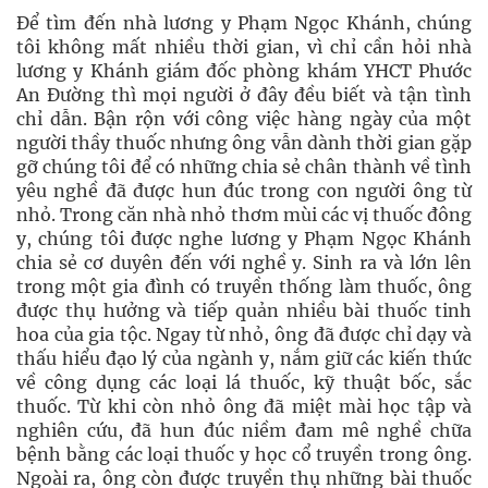
Để tìm đến nhà lương y Phạm Ngọc Khánh, chúng
tôi không mất nhiều thời gian, vì chỉ cần hỏi nhà
lương y Khánh giám đốc phòng khám YHCT Phước
An Đường thì mọi người ở đây đều biết và tận tình
chỉ dẫn. Bận rộn với công việc hàng ngày của một
người thầy thuốc nhưng ông vẫn dành thời gian gặp
gỡ chúng tôi để có những chia sẻ chân thành về tình
yêu nghề đã được hun đúc trong con người ông từ
nhỏ. Trong căn nhà nhỏ thơm mùi các vị thuốc đông
y, chúng tôi được nghe lương y Phạm Ngọc Khánh
chia sẻ cơ duyên đến với nghề y. Sinh ra và lớn lên
trong một gia đình có truyền thống làm thuốc, ông
được thụ hưởng và tiếp quản nhiều bài thuốc tinh
hoa của gia tộc. Ngay từ nhỏ, ông đã được chỉ dạy và
thấu hiểu đạo lý của ngành y, nắm giữ các kiến thức
về công dụng các loại lá thuốc, kỹ thuật bốc, sắc
thuốc. Từ khi còn nhỏ ông đã miệt mài học tập và
nghiên cứu, đã hun đúc niềm đam mê nghề chữa
bệnh bằng các loại thuốc y học cổ truyền trong ông.
Ngoài ra, ông còn được truyền thụ những bài thuốc