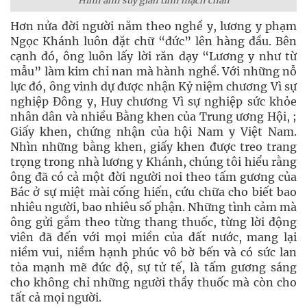
Hình ảnh suy giãn tĩnh mạch chân
Hơn nửa đời người năm theo nghề y, lương y phạm
Ngọc Khánh luôn đặt chữ “đức” lên hàng đầu. Bên
cạnh đó, ông luôn lấy lời răn dạy “Lương y như từ
mẫu” làm kim chỉ nan mà hành nghề. Với những nỗ
lực đó, ông vinh dự được nhận Kỷ niệm chương Vì sự
nghiệp Đông y, Huy chương Vì sự nghiệp sức khỏe
nhân dân và nhiều Bằng khen của Trung ương Hội, ;
Giấy khen, chứng nhận của hội Nam y Việt Nam.
Nhìn những bằng khen, giấy khen được treo trang
trọng trong nhà lương y Khánh, chúng tôi hiểu rằng
ông đã có cả một đời người noi theo tấm gương của
Bác ở sự miệt mài cống hiến, cứu chữa cho biết bao
nhiêu người, bao nhiêu số phận. Những tình cảm mà
ông gửi gắm theo từng thang thuốc, từng lời động
viên đã đến với mọi miền của đất nước, mang lại
niềm vui, niềm hạnh phúc vô bờ bến và có sức lan
tỏa mạnh mẽ đức độ, sự tử tế, là tấm gương sáng
cho không chỉ những người thầy thuốc mà còn cho
tất cả mọi người.