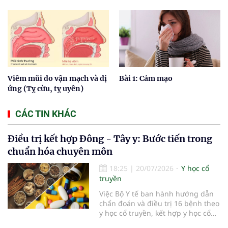
Viêm mũi do vận mạch và dị
Bài 1: Cảm mạo
ứng (Tỵ cừu, tỵ uyên)
CÁC TIN KHÁC
Điều trị kết hợp Đông - Tây y: Bước tiến trong
chuẩn hóa chuyên môn
18:25
|
20/07/2026
Y học cổ
truyền
Việc Bộ Y tế ban hành hướng dẫn
chẩn đoán và điều trị 16 bệnh theo
y học cổ truyền, kết hợp y học cổ
truyền với y học hiện đại đã bổ