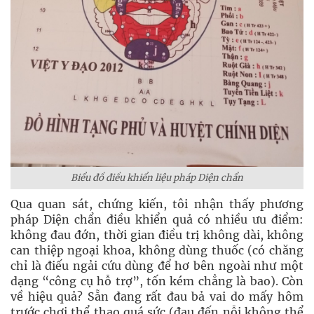
Biểu đồ điều khiển liệu pháp Diện chẩn
Qua quan sát, chứng kiến, tôi nhận thấy phương
pháp Diện chẩn điều khiển quả có nhiều ưu điểm:
không đau đớn, thời gian điều trị không dài, không
can thiệp ngoại khoa, không dùng thuốc (có chăng
chỉ là điếu ngải cứu dùng để hơ bên ngoài như một
dạng “công cụ hỗ trợ”, tốn kém chẳng là bao). Còn
về hiệu quả? Sẵn đang rất đau bả vai do mấy hôm
trước chơi thể thao quá sức (đau đến nỗi không thể