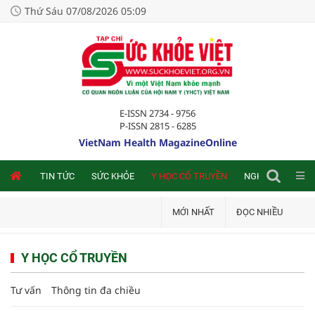
Thứ Sáu 07/08/2026 05:09
E-ISSN 2734 - 9756
P-ISSN 2815 - 6285
VietNam Health MagazineOnline
NLINE
TIN TỨC
SỨC KHỎE
Y HỌC CỔ TRUYỀN
NGHIÊN CỨU TRA
MỚI NHẤT
ĐỌC NHIỀU
Y HỌC CỔ TRUYỀN
Tư vấn
Thông tin đa chiều