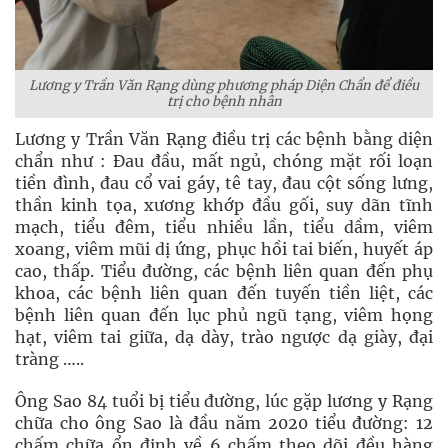
Lương y Trần Văn Rạng dùng phương pháp Diện Chẩn để điều
trị cho bệnh nhân
Lương y Trần Văn Rạng điều trị các bệnh bằng diện
chẩn như : Đau đầu, mất ngủ, chóng mặt rối loạn
tiền đình, đau cổ vai gáy, tê tay, đau cột sống lưng,
thần kinh tọa, xương khớp đầu gối, suy dãn tĩnh
mạch, tiểu đêm, tiểu nhiều lần, tiểu dầm, viêm
xoang, viêm mũi dị ứng, phục hồi tai biến, huyết áp
cao, thấp. Tiểu đường, các bệnh liên quan đến phụ
khoa, các bệnh liên quan đến tuyến tiền liệt, các
bệnh liên quan đến lục phủ ngũ tạng, viêm họng
hạt, viêm tai giữa, dạ dày, trào ngược dạ giày, đại
tràng …..
Ông Sao 84 tuổi bị tiểu đường, lúc gặp lương y Rạng
chữa cho ông Sao là đầu năm 2020 tiểu đường: 12
chấm chữa ổn định về 6 chấm theo dõi đều hàng