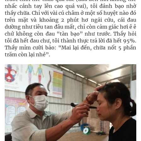
nhấc cánh tay lên cao quá vai), tôi đánh bạo nhờ
thầy chữa. Chỉ với vài cú châm ở một số huyệt nào đó
trên mặt và khoảng 2 phút hơ ngải cứu, cái đau
dường như tiêu tan đâu mất, chỉ còn cảm giác hơi ê ê
chứ không còn đau “tàn bạo” như trước. Thầy hỏi
tôi đã hết đau chư, tôi thành thực trả lời đã hết 95%.
Thầy mỉm cười bảo: “Mai lại đến, chữa nốt 5 phần
trăm còn lại nhé”.