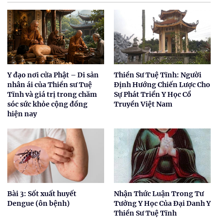
Y đạo nơi cửa Phật – Di sản
Thiền Sư Tuệ Tĩnh: Người
nhân ái của Thiền sư Tuệ
Định Hướng Chiến Lược Cho
Tĩnh và giá trị trong chăm
Sự Phát Triển Y Học Cổ
sóc sức khỏe cộng đồng
Truyền Việt Nam
hiện nay
Bài 3: Sốt xuất huyết
Nhận Thức Luận Trong Tư
Dengue (ôn bệnh)
Tưởng Y Học Của Đại Danh Y
Thiền Sư Tuệ Tĩnh