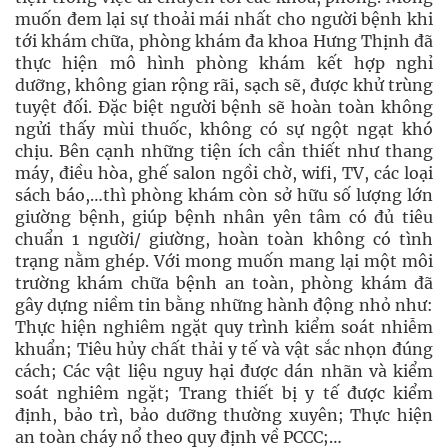
muốn đem lại sự thoải mái nhất cho người bệnh khi
tới khám chữa, phòng khám đa khoa Hưng Thịnh đã
thực hiện mô hình phòng khám kết hợp nghỉ
dưỡng, không gian rộng rãi, sạch sẽ, được khử trùng
tuyệt đối. Đặc biệt người bệnh sẽ hoàn toàn không
ngửi thấy mùi thuốc, không có sự ngột ngạt khó
chịu. Bên cạnh những tiện ích cần thiết như thang
máy, điều hòa, ghế salon ngồi chờ, wifi, TV, các loại
sách báo,…thì phòng khám còn sở hữu số lượng lớn
giường bệnh, giúp bệnh nhân yên tâm có đủ tiêu
chuẩn 1 người/ giường, hoàn toàn không có tình
trạng nằm ghép. Với mong muốn mang lại một môi
trường khám chữa bệnh an toàn, phòng khám đã
gây dựng niềm tin bằng những hành động nhỏ như:
Thực hiện nghiêm ngặt quy trình kiểm soát nhiễm
khuẩn; Tiêu hủy chất thải y tế và vật sắc nhọn đúng
cách; Các vật liệu nguy hại được dán nhãn và kiểm
soát nghiêm ngặt; Trang thiết bị y tế được kiểm
định, bảo trì, bảo dưỡng thường xuyên; Thực hiện
an toàn cháy nổ theo quy định về PCCC;…