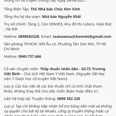
thông tin và truyền thông cấp ngày 28/06/2021.
pháp Nam y thuần Việt, giúp xoa
dịu cơn đau và nâng cao sức khỏe
Tổng Biên Tập:
ThS Nhà báo Chúc Kim Vinh
cho các cựu chiến binh trước sự
Tổng thư ký tòa soạn:
Nhà báo Nguyễn Khải
thay đổi đột ngột của thời tiết.
Trụ sở chính: Tầng 2, Căn 03NV03, khu đô thị Lideco, Hoài Đức
, Hà Nội
Hotline:
0898582228
. Email:
toasoansuckhoeviet@gmail.com
Văn phòng TP.HCM: 909 Âu cơ, Phường Tân Sơn Nhì, TP Hồ
Chí Minh
Hotline:
0949.737.666
Cố vấn chuyên môn:
Thầy thuốc nhân dân - GS.TS Trương
Việt Bình
– Chủ tịch Hội Nam Y Việt Nam. (Nguyên GĐ Học
viện Y Dược học cổ truyền Việt Nam).
Lưu ý: Các bài viết về các bài thuốc chỉ có tính chất tham
khảo, không thay thế cho việc chẩn đoán hoặc điều trị.
Liên hệ hợp tác Truyền thông:
0898 582 228
Lưu ý: Tạp chí không tiếp nhận hỗ trợ bằng tiền mặt và không
ủy quyền cho bất kỳ tài khoản, công ty truyền thông hoặc cá
nhân nào thực hiện việc giao dịch quảng cáo, ký kết hợp