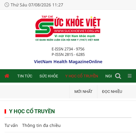
Thứ Sáu 07/08/2026 11:27
E-ISSN 2734 - 9756
P-ISSN 2815 - 6285
VietNam Health MagazineOnline
NLINE
TIN TỨC
SỨC KHỎE
Y HỌC CỔ TRUYỀN
NGHIÊN CỨU TRA
MỚI NHẤT
ĐỌC NHIỀU
Y HỌC CỔ TRUYỀN
Tư vấn
Thông tin đa chiều