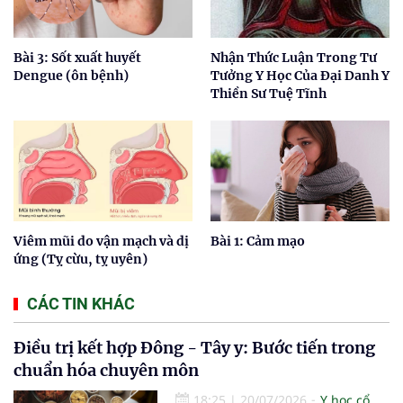
Bài 3: Sốt xuất huyết
Nhận Thức Luận Trong Tư
Dengue (ôn bệnh)
Tưởng Y Học Của Đại Danh Y
Thiền Sư Tuệ Tĩnh
Viêm mũi do vận mạch và dị
Bài 1: Cảm mạo
ứng (Tỵ cừu, tỵ uyên)
CÁC TIN KHÁC
Điều trị kết hợp Đông - Tây y: Bước tiến trong
chuẩn hóa chuyên môn
18:25
|
20/07/2026
Y học cổ