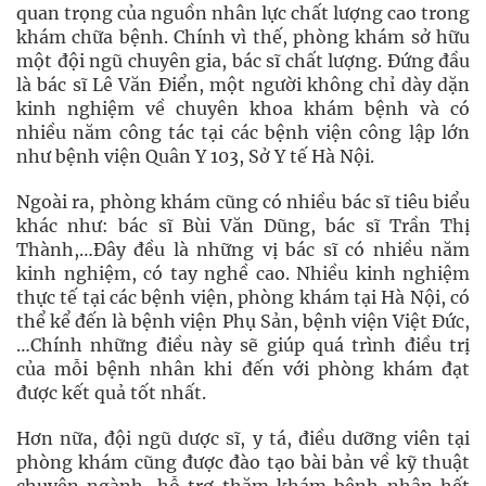
quan trọng của nguồn nhân lực chất lượng cao trong
khám chữa bệnh. Chính vì thế, phòng khám sở hữu
một đội ngũ chuyên gia, bác sĩ chất lượng. Đứng đầu
là bác sĩ Lê Văn Điển, một người không chỉ dày dặn
kinh nghiệm về chuyên khoa khám bệnh và có
nhiều năm công tác tại các bệnh viện công lập lớn
như bệnh viện Quân Y 103, Sở Y tế Hà Nội.
Ngoài ra, phòng khám cũng có nhiều bác sĩ tiêu biểu
khác như: bác sĩ Bùi Văn Dũng, bác sĩ Trần Thị
Thành,…Đây đều là những vị bác sĩ có nhiều năm
kinh nghiệm, có tay nghề cao. Nhiều kinh nghiệm
thực tế tại các bệnh viện, phòng khám tại Hà Nội, có
thể kể đến là bệnh viện Phụ Sản, bệnh viện Việt Đức,
…Chính những điều này sẽ giúp quá trình điều trị
của mỗi bệnh nhân khi đến với phòng khám đạt
được kết quả tốt nhất.
Hơn nữa, đội ngũ dược sĩ, y tá, điều dưỡng viên tại
phòng khám cũng được đào tạo bài bản về kỹ thuật