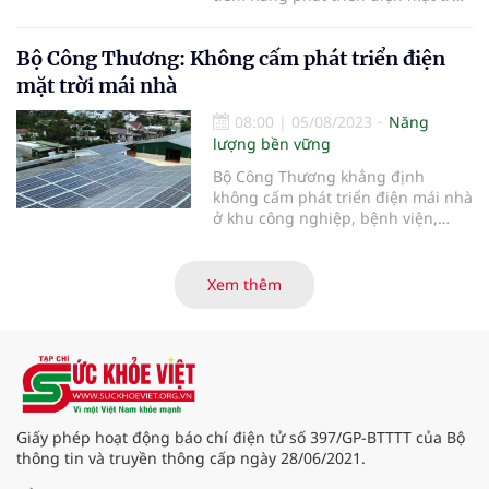
chiến lược và quy hoạch năng
mái nhà tự sản, tự tiêu rất lớn.
lượng quốc gia.
Bộ Công Thương: Không cấm phát triển điện
mặt trời mái nhà
08:00
|
05/08/2023
Năng
lượng bền vững
Bộ Công Thương khẳng định
không cấm phát triển điện mái nhà
ở khu công nghiệp, bệnh viện,
trường học mà chỉ là chưa ưu tiên
phát triển ngay.
Xem thêm
Giấy phép hoạt động báo chí điện tử số 397/GP-BTTTT của Bộ
thông tin và truyền thông cấp ngày 28/06/2021.