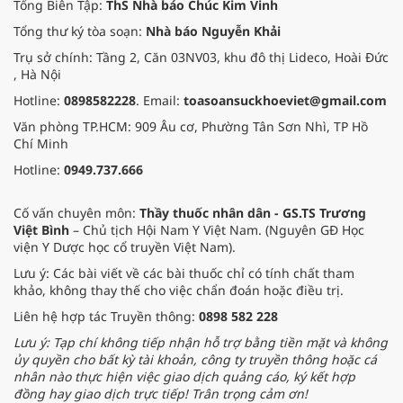
Tổng Biên Tập:
ThS Nhà báo Chúc Kim Vinh
Tổng thư ký tòa soạn:
Nhà báo Nguyễn Khải
Trụ sở chính: Tầng 2, Căn 03NV03, khu đô thị Lideco, Hoài Đức
, Hà Nội
Hotline:
0898582228
. Email:
toasoansuckhoeviet@gmail.com
Văn phòng TP.HCM: 909 Âu cơ, Phường Tân Sơn Nhì, TP Hồ
Chí Minh
Hotline:
0949.737.666
Cố vấn chuyên môn:
Thầy thuốc nhân dân - GS.TS Trương
Việt Bình
– Chủ tịch Hội Nam Y Việt Nam. (Nguyên GĐ Học
viện Y Dược học cổ truyền Việt Nam).
Lưu ý: Các bài viết về các bài thuốc chỉ có tính chất tham
khảo, không thay thế cho việc chẩn đoán hoặc điều trị.
Liên hệ hợp tác Truyền thông:
0898 582 228
Lưu ý: Tạp chí không tiếp nhận hỗ trợ bằng tiền mặt và không
ủy quyền cho bất kỳ tài khoản, công ty truyền thông hoặc cá
nhân nào thực hiện việc giao dịch quảng cáo, ký kết hợp
đồng hay giao dịch trực tiếp! Trân trọng cảm ơn!