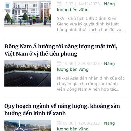
13:03
|
14/11/2023
Năng
lượng bền vững
SKV - Chủ tịch UBND tỉnh Kiên
Giang vừa ký quyết định kỷ luật
bằng hình thức cách chức đối với
ông Nguyễn Hữu Hoài Phương,
Chủ tịch Công ty TNHH MTV Cấp
Đông Nam Á hướng tới năng lượng mặt trời,
thoát nước Kiên Giang do để xảy ra
nhiều sai phạm.
Việt Nam ở vị thế tiên phong
16:46
|
22/08/2023
Năng
lượng bền vững
Nikkei Asia dẫn nhận định của các
chuyên gia cho rằng các thành
viên Đông Nam Á nên hợp tác
cùng nhau để đưa khu vực trở
thành trung tâm sản xuất năng
Quy hoạch ngành về năng lượng, khoáng sản
lượng mặt trời.
hướng đến kinh tế xanh
09:00
|
12/08/2023
Năng
lượng bền vững