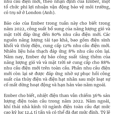
nhu cầu điện mới, theo nhận định của Ember, một
tổ chức phi lợi nhuận vận động bảo vệ môi trường,
có trụ sở ở London (Anh).
Báo cáo của Ember trong tuần này cho biết trong
năm 2022, công suất bổ sung của năng lượng gió và
mặt trời đáp ứng đến 80% nhu cầu điện mới. Các
nguồn năng lượng tái tạo khá, bao gồm điện sinh
khối và thủy điện, cung cấp 12% nhu cầu điện mới.
Nhiên liệu hóa thạch đáp ứng 8% nhu cầu còn lại.
Năm nay, Ember dự báo công suất tăng thêm của
năng lượng gió và và mặt trời sẽ cung cấp cho ​​88%
nhu cầu điện mới trên toàn cầu. Phần nhu cầu điện
mới còn lại sẽ được đáp ứng nhờ sự phục hồi công
suất của thủy điện và điện hạt nhân sau một loạt sự
cố mất dừng hoạt động và hạn hán vào năm ngoái.
Ember cho biết, nhiệt điện than vẫn chiếm 36% sản
lượng điện toàn cầu trong năm 2022. Năm ngoái,
khí thải nhà kính từ ngành điện toàn cầu đạt mức
cao kỷ lục 12,4 tỉ tấn và có thể đã đạt mức đỉnh. Tỷ lệ