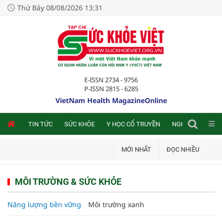
Thứ Bảy 08/08/2026 13:31
E-ISSN 2734 - 9756
P-ISSN 2815 - 6285
VietNam Health MagazineOnline
NLINE
TIN TỨC
SỨC KHỎE
Y HỌC CỔ TRUYỀN
NGHIÊN CỨU TRA
MỚI NHẤT
ĐỌC NHIỀU
MÔI TRƯỜNG & SỨC KHỎE
Năng lượng bền vững
Môi trường xanh