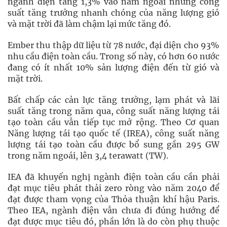
ngành điện tăng 1,3% vào năm ngoái nhưng công
suất tăng trưởng nhanh chóng của năng lượng gió
và mặt trời đã làm chậm lại mức tăng đó.
Ember thu thập dữ liệu từ 78 nước, đại diện cho 93%
nhu cầu điện toàn cầu. Trong số này, có hơn 60 nước
đang có ít nhất 10% sản lượng điện đến từ gió và
mặt trời.
Bất chấp các cản lực tăng trưởng, lạm phát và lãi
suất tăng trong năm qua, công suất năng lượng tái
tạo toàn cầu vẫn tiếp tục mở rộng. Theo Cơ quan
Năng lượng tái tạo quốc tế (IREA), công suất năng
lượng tái tạo toàn cầu được bổ sung gần 295 GW
trong năm ngoái, lên 3,4 terawatt (TW).
IEA đã khuyến nghị ngành điện toàn cầu cần phải
đạt mục tiêu phát thải zero ròng vào năm 2040 để
đạt được tham vọng của Thỏa thuận khí hậu Paris.
Theo IEA, ngành điện vẫn chưa đi đúng hướng để
đạt được mục tiêu đó, phần lớn là do còn phụ thuộc