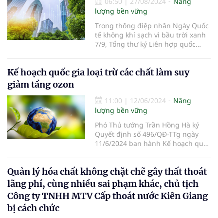
06:50
|
27/08/2024
Năng
lượng bền vững
Trong thông điệp nhân Ngày Quốc
tế không khí sạch vì bầu trời xanh
7/9, Tổng thư ký Liên hợp quốc
(LHQ) Antonio Guterres lên tiếng
kêu gọi cộng đồng quốc tế đầu tư
Kế hoạch quốc gia loại trừ các chất làm suy
vào không khí sạch để cứu sống
được nhiều người và chống biến
giảm tầng ozon
đổi khí hậu.
11:00
|
12/06/2024
Năng
lượng bền vững
Phó Thủ tướng Trần Hồng Hà ký
Quyết định số 496/QĐ-TTg ngày
11/6/2024 ban hành Kế hoạch quốc
gia về quản lý, loại trừ các chất làm
suy giảm tầng ozon, chất gây hiệu
Quản lý hóa chất không chặt chẽ gây thất thoát
ứng nhà kính được kiểm soát.
lãng phí, cùng nhiều sai phạm khác, chủ tịch
Công ty TNHH MTV Cấp thoát nước Kiên Giang
bị cách chức