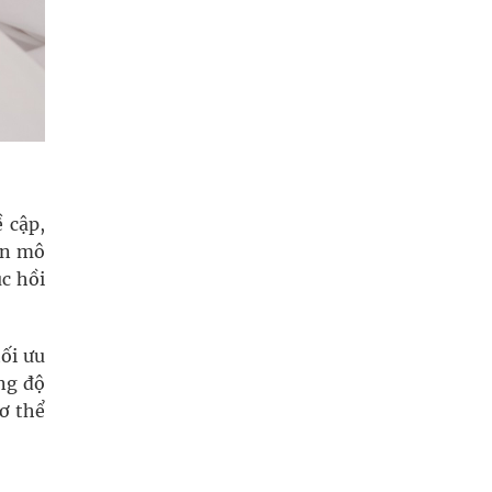
 cập,
ển mô
c hồi
tối ưu
ng độ
cơ thể