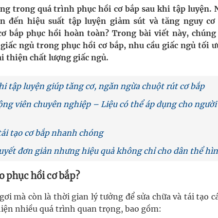
pháp tăng cường chống hàng giả và gian lận thương
ọng trong quá trình phục hồi cơ bắp sau khi tập luyện. 
n đến hiệu suất tập luyện giảm sút và tăng nguy cơ
cơ bắp phục hồi hoàn toàn? Trong bài viết này, chúng 
giấc ngủ trong phục hồi cơ bắp, nhu cầu giấc ngủ tối ư
g ương cơ sở 2 đón hơn 500 lượt khám
i thiện chất lượng giấc ngủ.
ông rải rác.
hi tập luyện giúp tăng cơ, ngăn ngừa chuột rút cơ bắp
phương hai cấp trong quản lý hoạt động nha khoa,
động viên chuyên nghiệp – Liệu có thể áp dụng cho người
tái tạo cơ bắp nhanh chóng
uồn lực cho môi trường và cộng đồng
 quyết đơn giản nhưng hiệu quả không chỉ cho dân thể hì
ho phục hồi cơ bắp?
ơi mà còn là thời gian lý tưởng để sửa chữa và tái tạo 
 hiện nhiều quá trình quan trọng, bao gồm: