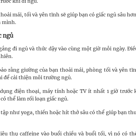
rước khi đi ngủ.
hoải mái, tối và yên tĩnh sẽ giúp bạn có giấc ngủ sâu hơ
a mình.
c ngủ
 gắng đi ngủ và thức dậy vào cùng một giờ mỗi ngày. Điề
nhiên.
ảo rằng giường của bạn thoải mái, phòng tối và yên tĩn
i để cải thiện môi trường ngủ.
 dụng điện thoại, máy tính hoặc TV ít nhất 1 giờ trước 
có thể làm rối loạn giấc ngủ.
i tập như yoga, thiền hoặc hít thở sâu có thể giúp bạn th
iêu thụ caffeine vào buổi chiều và buổi tối, vì nó có t