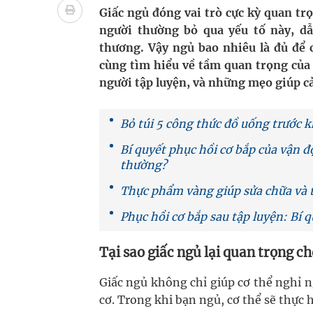
Pháp luật – Sức khỏe – Doanh nghiệp: Tìm giải 
Giấc ngủ đóng vai trò cực kỳ quan tr
người thường bỏ qua yếu tố này, dẫ
mại
thương. Vậy ngủ bao nhiêu là đủ để 
cùng tìm hiểu về tầm quan trọng của 
Ngày hoạt động đầu tiên, Bệnh viện Phụ sản Trun
người tập luyện, và những mẹo giúp cả
Dự báo thời tiết ngày 06/8/2026: Bắc Bộ có mưa d
Bỏ túi 5 công thức đồ uống trước k
Quảng Trị: Phát huy vai trò của chính quyền địa 
Bí quyết phục hồi cơ bắp của vận 
bảo vệ sức khỏe Nhân dân
thường?
Thực phẩm vàng giúp sửa chữa và 
Không chỉ cắt tóc, Đông Tây Barbershop dành ng
Phục hồi cơ bắp sau tập luyện: Bí
Tại sao giấc ngủ lại quan trọng c
Giấc ngủ không chỉ giúp cơ thể nghỉ ng
cơ. Trong khi bạn ngủ, cơ thể sẽ thực