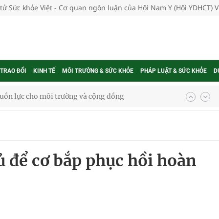
 tử Sức khỏe Việt - Cơ quan ngôn luận của Hội Nam Y (Hội YDHCT) 
 TRAO ĐỔI
KINH TẾ
MÔI TRƯỜNG & SỨC KHỎE
PHÁP LUẬT & SỨC KHỎE
D
ệnh bảo hiểm y tế nếu không đăng ký khám theo yêu
ầm
ủ để cơ bắp phục hồi hoàn
i sầu riêng 2026
nh vực cấp cứu, điều trị đột quỵ
 lại khai thác vào ngày 19/8