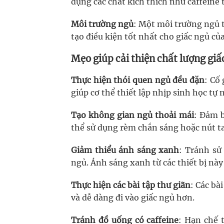
dụng các chất kích thích như caffeine t
Môi trường ngủ
: Một môi trường ngủ t
tạo điều kiện tốt nhất cho giấc ngủ củ
Mẹo giúp cải thiện chất lượng giấ
Thực hiện thói quen ngủ đều đặn
: Cố
giúp cơ thể thiết lập nhịp sinh học tự 
Tạo không gian ngủ thoải mái
: Đảm b
thể sử dụng rèm chắn sáng hoặc nút ta
Giảm thiểu ánh sáng xanh
: Tránh sử
ngủ. Ánh sáng xanh từ các thiết bị này 
Thực hiện các bài tập thư giãn
: Các bà
và dễ dàng đi vào giấc ngủ hơn.
Tránh đồ uống có caffeine
: Hạn chế t