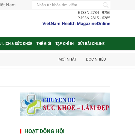
Việt Nam
E-ISSN 2734 - 9756
P-ISSN 2815 - 6285
VietNam Health MagazineOnline
U LỊCH & SỨC KHỎE
THẾ GIỚI
TẠP CHÍ IN
GỬI BÀI ONLINE
MỚI NHẤT
ĐỌC NHIỀU
HOẠT ĐỘNG HỘI