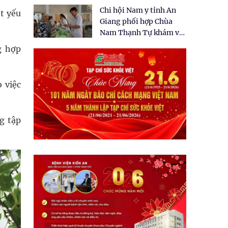
tặng quà cho 150 người
Chi hội Nam y tỉnh An
dân tại xã Tân Tập
t yếu
Giang phối hợp Chùa
Nam Thạnh Tự khám và
cấp thuốc miễn phí cho
g hợp
nhân dân
 việc
g tập