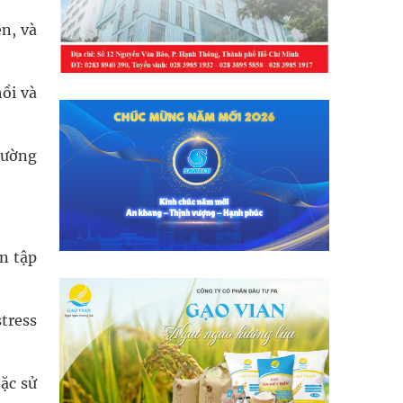
ện, và
hồi và
hường
n tập
tress
ặc sử