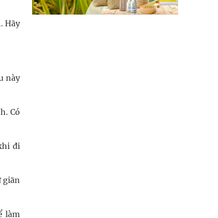
n. Hãy
u này
h. Có
khi đi
ư giãn
hể làm