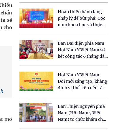
Nhiều
Hoàn thiện hành lang
 chấn
pháp lý để bứt phá: Góc
ta sẽ
nhìn khoa học và thực
u cho
tiễn tại Tọa đàm " Đề
xuất một số nội dung
Ban Đại diện phía Nam
cho Luật Y dược cổ
Hội Nam Y Việt Nam sơ
truyền Việt Nam"
kết công tác 6 tháng đầu
năm 2026
Hội Nam Y Việt Nam:
Đổi mới sáng tạo, khẳng
định vị thế trên nền tảng
nh
y học cổ truyền và khoa
học hiện đại
Ban Thiện nguyện phía
Nam (Hội Nam y Việt
các mô
Nam) tổ chức khám chữa
bệnh y học cổ truyền và