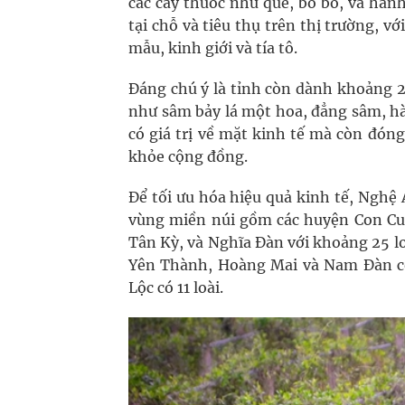
các cây thuốc như quế, bồ bồ, và hàn
tại chỗ và tiêu thụ trên thị trường, v
mẫu, kinh giới và tía tô.
Đáng chú ý là tỉnh còn dành khoảng 2
như sâm bảy lá một hoa, đẳng sâm, hà
có giá trị về mặt kinh tế mà còn đóng
khỏe cộng đồng.
Để tối ưu hóa hiệu quả kinh tế, Nghệ 
vùng miền núi gồm các huyện Con Cu
Tân Kỳ, và Nghĩa Đàn với khoảng 25 lo
Yên Thành, Hoàng Mai và Nam Đàn có
Lộc có 11 loài.