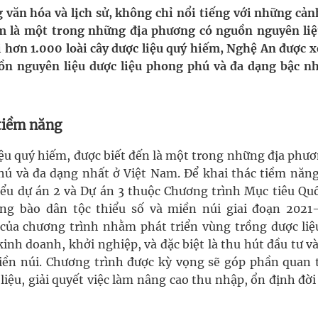
văn hóa và lịch sử, không chỉ nổi tiếng với những cản
m là một trong những địa phương có nguồn nguyên liệ
nghiệm thực tế
i hơn 1.000 loài cây dược liệu quý hiếm, Nghệ An được x
n nguyên liệu dược liệu phong phú và đa dạng bậc nh
hìn phụ nữ mỗi năm
 tiềm năng
liệu quý hiếm, được biết đến là một trong những địa phư
hú và đa dạng nhất ở Việt Nam. Để khai thác tiềm năng
Tiểu dự án 2 và Dự án 3 thuộc Chương trình Mục tiêu Quố
ồng bào dân tộc thiểu số và miền núi giai đoạn 2021
của chương trình nhằm phát triển vùng trồng dược liệ
 kinh doanh, khởi nghiệp, và đặc biệt là thu hút đầu tư v
iền núi. Chương trình được kỳ vọng sẽ góp phần quan 
liệu, giải quyết việc làm nâng cao thu nhập, ổn định đờ