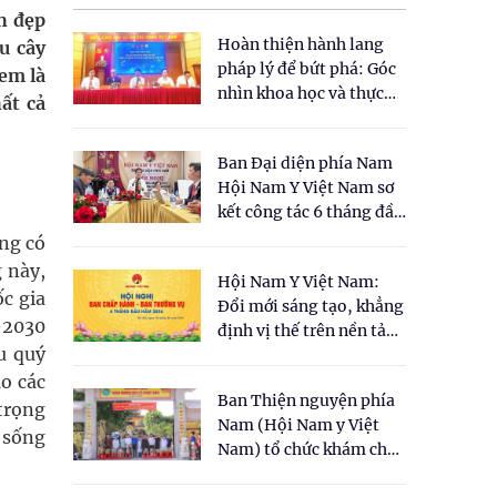
h đẹp
Hoàn thiện hành lang
u cây
pháp lý để bứt phá: Góc
em là
nhìn khoa học và thực
ất cả
tiễn tại Tọa đàm " Đề
xuất một số nội dung
Ban Đại diện phía Nam
cho Luật Y dược cổ
Hội Nam Y Việt Nam sơ
truyền Việt Nam"
kết công tác 6 tháng đầu
năm 2026
ơng có
 này,
Hội Nam Y Việt Nam:
c gia
Đổi mới sáng tạo, khẳng
-2030
định vị thế trên nền tảng
u quý
y học cổ truyền và khoa
học hiện đại
ào các
Ban Thiện nguyện phía
trọng
Nam (Hội Nam y Việt
i sống
Nam) tổ chức khám chữa
bệnh y học cổ truyền và