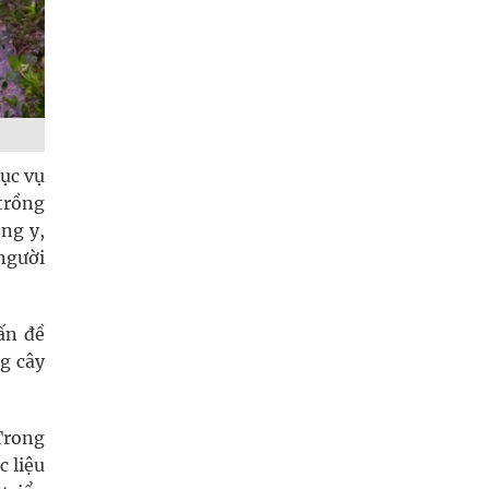
hục vụ
trồng
ông y,
người
ấn đề
g cây
Trong
c liệu