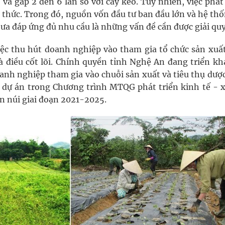
 và gấp 2 đến 6 lần so với cây keo. Tuy nhiên, việc phát
h thức. Trong đó, nguồn vốn đầu tư ban đầu lớn và hệ th
hưa đáp ứng đủ nhu cầu là những vấn đề cần được giải quy
ệc thu hút doanh nghiệp vào tham gia tổ chức sản xuất
à điều cốt lõi. Chính quyền tỉnh Nghệ An đang triển kha
nh nghiệp tham gia vào chuỗi sản xuất và tiêu thụ dược 
ểu dự án trong Chương trình MTQG phát triển kinh tế - 
n núi giai đoạn 2021-2025.