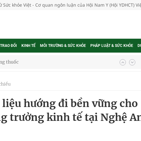
tử Sức khỏe Việt - Cơ quan ngôn luận của Hội Nam Y (Hội YDHCT) V
 TRAO ĐỔI
KINH TẾ
MÔI TRƯỜNG & SỨC KHỎE
PHÁP LUẬT & SỨC KHỎE
D
ợng thuốc
chiều
g, nhiệt độ cao nhất 35 độ
c liệu hướng đi bền vững cho
kỳ, khám sàng lọc cho người dân
g trưởng kinh tế tại Nghệ A
ông cực hiệu quả
 chuyên gia