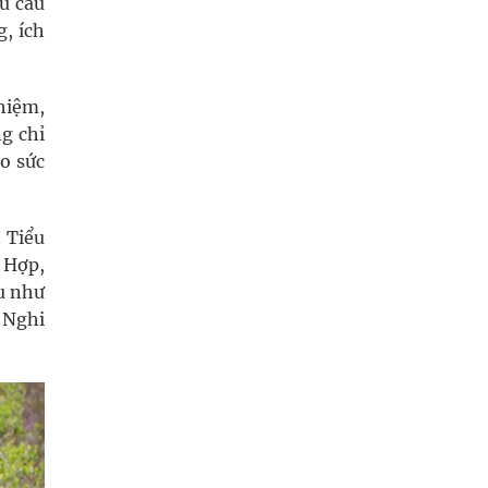
u cầu
g, ích
hiệm,
g chỉ
ao sức
. Tiểu
 Hợp,
du như
 Nghi