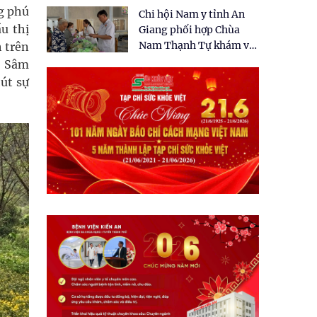
tặng quà cho 150 người
g phú
Chi hội Nam y tỉnh An
dân tại xã Tân Tập
ầu thị
Giang phối hợp Chùa
Nam Thạnh Tự khám và
h trên
cấp thuốc miễn phí cho
n Sâm
nhân dân
út sự