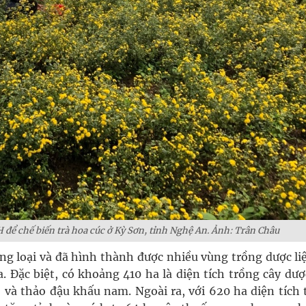
để chế biến trà hoa cúc ở Kỳ Sơn, tỉnh Nghệ An. Ảnh: Trân Châu
g loại và đã hình thành được nhiều vùng trồng dược liệ
a. Đặc biệt, có khoảng 410 ha là diện tích trồng cây dượ
 và thảo đậu khấu nam. Ngoài ra, với 620 ha diện tích 