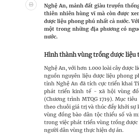
Nhiều lợi thế để nâng chất lượng y tế
Nghệ An, mảnh đất giàu truyền thống 
thiên nhiên hùng vĩ mà còn được xe
Vương Thành Công: Khi việc học bắt đầu từ trải 
dược liệu phong phú nhất cả nước. Vớ
một trong những địa phương có nguồ
Tầm soát sớm ung thư vú giúp cứu sống hàng ng
nước.
Giải pháp nâng cao thị lực thời hiện đại
Hình thành vùng trồng dược liệu
Nghệ An, với hơn 1.000 loài cây dược 
nguồn nguyên liệu dược liệu phong p
tỉnh Nghệ An đã tích cực triển khai 
phát triển kinh tế - xã hội vùng đ
(Chương trình MTQG 1719). Mục tiêu 
theo chuỗi giá trị và thúc đẩy khởi sự
vùng đồng bào dân tộc thiểu số và m
trong việc phát triển vùng trồng dược 
người dân vùng thực hiện dự án.