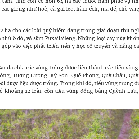
h tăm, tỉnh còn có hơn 64 ha cây thuốc nam phục vụ nh
ới các giống như hoè, cà gai leo, hàm ếch, mã đề, chè vằn
2 ha cho các loài quý hiếm đang trong giai đoạn thử ng
 thủ ô đỏ, và sâm Puxailaileng. Những loại cây này khôn
 góp vào việc phát triển nền y học cổ truyền và nâng c
An đã chia các vùng trồng dược liệu thành các tiểu vùng
ông, Tương Dương, Kỳ Sơn, Quế Phong, Quỳ Châu, Quỳ
ài dược liệu được trồng. Trong khi đó, tiểu vùng trung 
 khoảng 12 loài, còn tiểu vùng đồng bằng Quỳnh Lưu,