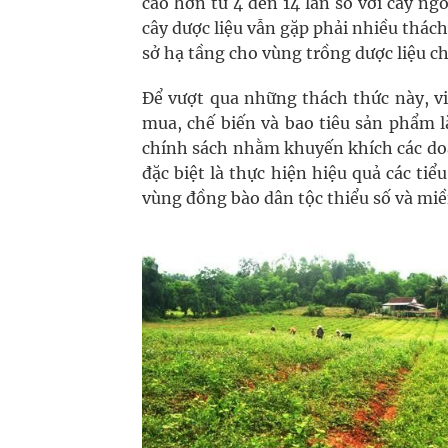
cao hơn từ 4 đến 14 lần so với cây ngô
cây dược liệu vẫn gặp phải nhiều thác
sở hạ tầng cho vùng trồng dược liệu c
Để vượt qua những thách thức này, vi
mua, chế biến và bao tiêu sản phẩm l
chính sách nhằm khuyến khích các doa
đặc biệt là thực hiện hiệu quả các ti
vùng đồng bào dân tộc thiểu số và miề