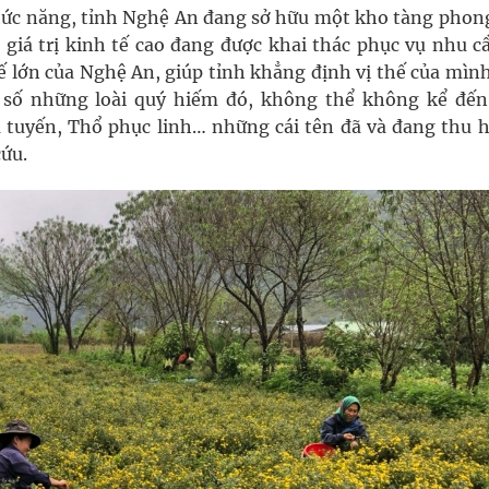
chức năng, tỉnh Nghệ An đang sở hữu một kho tàng phon
ó giá trị kinh tế cao đang được khai thác phục vụ nhu c
ế lớn của Nghệ An, giúp tỉnh khẳng định vị thế của mìn
g số những loài quý hiếm đó, không thể không kể đế
m tuyến, Thổ phục linh… những cái tên đã và đang thu h
cứu.