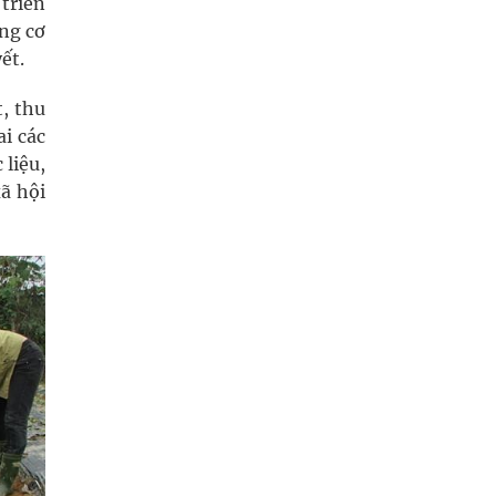
 triển
ống cơ
ết.
, thu
i các
liệu,
xã hội