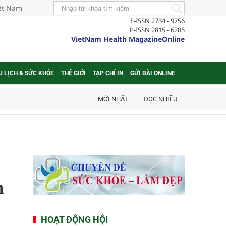
iệt Nam
E-ISSN 2734 - 9756
P-ISSN 2815 - 6285
VietNam Health MagazineOnline
U LỊCH & SỨC KHỎE
THẾ GIỚI
TẠP CHÍ IN
GỬI BÀI ONLINE
MỚI NHẤT
ĐỌC NHIỀU
n
HOẠT ĐỘNG HỘI