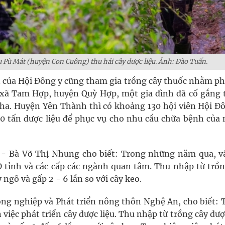
 Pù Mát (huyện Con Cuông) thu hái cây dược liệu. Ảnh: Đào Tuấn.
ên của Hội Đông y cũng tham gia trồng cây thuốc nhằm p
 xã Tam Hợp, huyện Quỳ Hợp, một gia đình đã cố gắng 
 5 ha. Huyện Yên Thành thì có khoảng 130 hội viên Hội Đ
 tấn dược liệu để phục vụ cho nhu cầu chữa bệnh của 
 Bà Võ Thị Nhung cho biết: Trong những năm qua, v
D tỉnh và các cấp các ngành quan tâm. Thu nhập từ trồn
 ngô và gấp 2 - 6 lần so với cây keo.
ng nghiệp và Phát triển nông thôn Nghệ An, cho biết: 
iệc phát triển cây dược liệu. Thu nhập từ trồng cây dượ