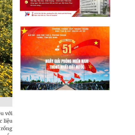
u với
c liệu
trồng