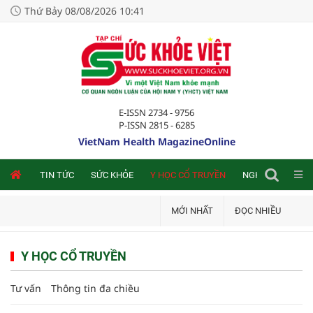
Thứ Bảy 08/08/2026 10:41
E-ISSN 2734 - 9756
P-ISSN 2815 - 6285
VietNam Health MagazineOnline
NLINE
TIN TỨC
SỨC KHỎE
Y HỌC CỔ TRUYỀN
NGHIÊN CỨU TRA
MỚI NHẤT
ĐỌC NHIỀU
Y HỌC CỔ TRUYỀN
Tư vấn
Thông tin đa chiều