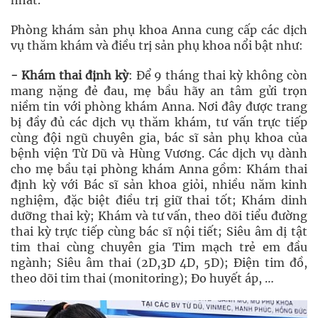
nhất.
Phòng khám sản phụ khoa Anna cung cấp các dịch
vụ thăm khám và điều trị sản phụ khoa nổi bật như:
- Khám thai định kỳ
: Để 9 tháng thai kỳ không còn
mang nặng đẻ đau, mẹ bầu hãy an tâm gửi trọn
niềm tin với phòng khám Anna. Nơi đây được trang
bị đầy đủ các dịch vụ thăm khám, tư vấn trực tiếp
cùng đội ngũ chuyên gia, bác sĩ sản phụ khoa của
bệnh viện Từ Dũ và Hùng Vương. Các dịch vụ dành
cho mẹ bầu tại phòng khám Anna gồm: Khám thai
định kỳ với Bác sĩ sản khoa giỏi, nhiều năm kinh
nghiệm, đặc biệt điều trị giữ thai tốt; Khám dinh
dưỡng thai kỳ; Khám và tư vấn, theo dõi tiểu đường
thai kỳ trực tiếp cùng bác sĩ nội tiết; Siêu âm dị tật
tim thai cùng chuyên gia Tim mạch trẻ em đầu
ngành; Siêu âm thai (2D,3D 4D, 5D); Điện tim đồ,
theo dõi tim thai (monitoring); Đo huyết áp, …