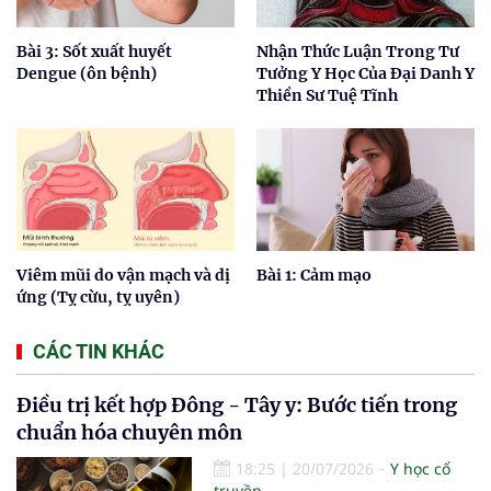
Bài 3: Sốt xuất huyết
Nhận Thức Luận Trong Tư
Dengue (ôn bệnh)
Tưởng Y Học Của Đại Danh Y
Thiền Sư Tuệ Tĩnh
Viêm mũi do vận mạch và dị
Bài 1: Cảm mạo
ứng (Tỵ cừu, tỵ uyên)
CÁC TIN KHÁC
Điều trị kết hợp Đông - Tây y: Bước tiến trong
chuẩn hóa chuyên môn
18:25
|
20/07/2026
Y học cổ
truyền