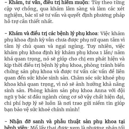
- Khám, tư vấn, điều trị hiếm muộn
: Tùy theo từng
cặp vợ chồng, qua khám lâm sàng và làm các xét
nghiệm, bác sĩ sẽ tư vấn và quyết định phương pháp
hỗ trợ cần thiết nhất.
- Khám và điều trị các bệnh lý phụ khoa
: Việc khám
phụ khoa định kỳ vẫn chưa được phụ nữ quan tâm vì
tâm lý chủ quan và ngại ngùng. Tuy nhiên, việc
khám phụ khoa định kỳ khám phụ khoa 1 lần/ năm
khá quan trọng, nó sẽ giúp cho chị em phát hiện và
kịp thời điều trị bệnh lý phụ khoa, phòng tránh biến
chứng sản phụ khoa và được tư vấn các vấn đề liên
quan đến sức khỏe sinh sản. Chăm sóc sức khoẻ phụ
khoa khá quan trọng, vì nó sẽ ảnh hưởng khả năng
sinh sản. Phòng khám sản phụ khoa Anna với đội
ngũ y bác sĩ đầu ngành cùng cơ sở vậy chất hiện đại,
chi phí hợp lý sẽ luôn là nơi trao gửi niềm tin giúp
bạn bảo vệ sức khoẻ chính mình!
- Nhận đỡ sanh và phẫu thuật sản phụ khoa tại
bệnh viện
: Mổ lấy thai được xem là phương pháp tối