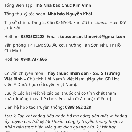
dịu cơn đau và nâng cao sức khỏe
Tổng Biên Tập:
ThS Nhà báo Chúc Kim Vinh
cho các cựu chiến binh trước sự
Tổng thư ký tòa soạn:
Nhà báo Nguyễn Khải
thay đổi đột ngột của thời tiết.
Trụ sở chính: Tầng 2, Căn 03NV03, khu đô thị Lideco, Hoài Đức
, Hà Nội
Hotline:
0898582228
. Email:
toasoansuckhoeviet@gmail.com
Văn phòng TP.HCM: 909 Âu cơ, Phường Tân Sơn Nhì, TP Hồ
Chí Minh
Hotline:
0949.737.666
Cố vấn chuyên môn:
Thầy thuốc nhân dân - GS.TS Trương
Việt Bình
– Chủ tịch Hội Nam Y Việt Nam. (Nguyên GĐ Học
viện Y Dược học cổ truyền Việt Nam).
Lưu ý: Các bài viết về các bài thuốc chỉ có tính chất tham
khảo, không thay thế cho việc chẩn đoán hoặc điều trị.
Liên hệ hợp tác Truyền thông:
0898 582 228
Lưu ý: Tạp chí không tiếp nhận hỗ trợ bằng tiền mặt và không
ủy quyền cho bất kỳ tài khoản, công ty truyền thông hoặc cá
nhân nào thực hiện việc giao dịch quảng cáo, ký kết hợp