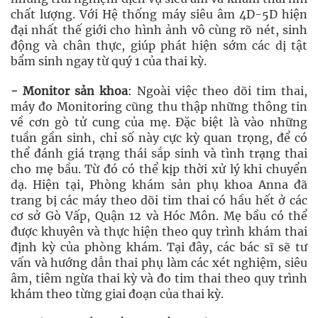
chất lượng. Với Hệ thống máy siêu âm 4D-5D hiện
đại nhất thế giới cho hình ảnh vô cùng rõ nét, sinh
động và chân thực, giúp phát hiện sớm các dị tật
bẩm sinh ngay từ quý 1 của thai kỳ.
- Monitor sản khoa
: Ngoài việc theo dõi tim thai,
máy đo Monitoring cũng thu thập những thông tin
về cơn gò tử cung của mẹ. Đặc biệt là vào những
tuần gần sinh, chỉ số này cực kỳ quan trọng, để có
thể đánh giá trạng thái sắp sinh và tình trạng thai
cho mẹ bầu. Từ đó có thể kịp thời xử lý khi chuyển
dạ. Hiện tại, Phòng khám sản phụ khoa Anna đã
trang bị các máy theo dõi tim thai có hầu hết ở các
cơ sở Gò Vấp, Quận 12 và Hóc Môn. Mẹ bầu có thể
được khuyên và thực hiện theo quy trình khám thai
định kỳ của phòng khám. Tại đây, các bác sĩ sẽ tư
vấn và hướng dẫn thai phụ làm các xét nghiệm, siêu
âm, tiêm ngừa thai kỳ và đo tim thai theo quy trình
khám theo từng giai đoạn của thai kỳ.