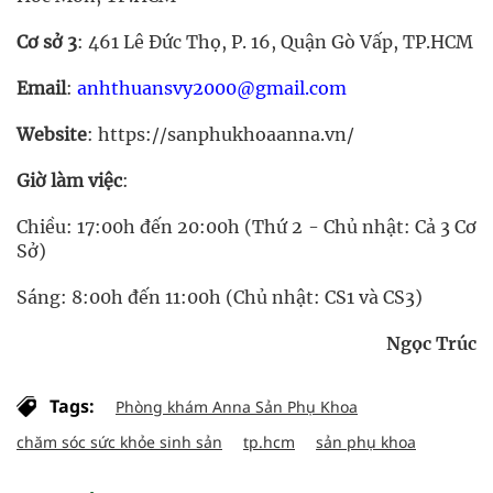
Cơ sở 3
: 461 Lê Đức Thọ, P. 16, Quận Gò Vấp, TP.HCM
Email
:
anhthuansvy2000@gmail.com
Website
: https://sanphukhoaanna.vn/
Giờ làm việc
:
Chiều: 17:00h đến 20:00h (Thứ 2 - Chủ nhật: Cả 3 Cơ
Sở)
Sáng: 8:00h đến 11:00h (Chủ nhật: CS1 và CS3)
Ngọc Trúc
Tags:
Phòng khám Anna Sản Phụ Khoa
chăm sóc sức khỏe sinh sản
tp.hcm
sản phụ khoa