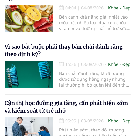
04:04
|
04/08/2026
Khỏe - Đẹp
Bên cạnh khả năng giải nhiệt vào
mùa hè, nhiều loại dưa còn chứa
vitamin và dưỡng chất hỗ trợ sức
khỏe làn da...
Vì sao bắt buộc phải thay bàn chải đánh răng
theo định kỳ?
15:36
|
03/08/2026
Khỏe - Đẹp
Bàn chải đánh răng là vật dụng
được sử dụng hàng ngày nhưng
lại thường bị bỏ quên khi đến thời
điểm cần thay mới. Theo các
chuyên gia nha khoa, việc sử dụng
bàn chải quá lâu có thể làm giảm
Cận thị học đường gia tăng, cần phát hiện sớm
hiệu quả làm sạch và ảnh hưởng
và kiểm soát từ trẻ nhỏ
đến sức khỏe răng miệng...
09:09
|
03/08/2026
Khỏe - Đẹp
Phát hiện sớm, theo dõi thường
xuyên và kiểm soát tiến triển cận