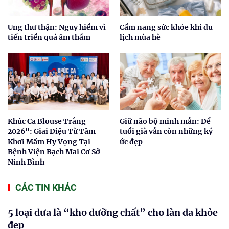
Ung thư thận: Nguy hiểm vì
Cẩm nang sức khỏe khi du
tiến triển quá âm thầm
lịch mùa hè
Khúc Ca Blouse Trắng
Giữ não bộ minh mẫn: Để
2026": Giai Điệu Từ Tâm
tuổi già vẫn còn những ký
Khơi Mầm Hy Vọng Tại
ức đẹp
Bệnh Viện Bạch Mai Cơ Sở
Ninh Bình
CÁC TIN KHÁC
5 loại dưa là “kho dưỡng chất” cho làn da khỏe
đẹp