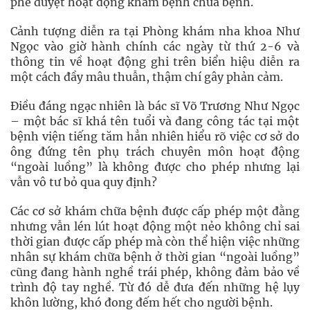
phê duyệt hoạt động khám bệnh chữa bệnh.
Cảnh tượng diễn ra tại Phòng khám nha khoa Như
Ngọc vào giờ hành chính các ngày từ thứ 2-6 và
thông tin về hoạt động ghi trên biển hiệu diễn ra
một cách đầy mâu thuẫn, thậm chí gây phản cảm.
Điều đáng ngạc nhiên là bác sĩ Võ Trương Như Ngọc
– một bác sĩ khá tên tuổi và đang công tác tại một
bệnh viện tiếng tăm hẳn nhiên hiểu rõ việc cơ sở do
ông đứng tên phụ trách chuyên môn hoạt động
“ngoài luồng” là không được cho phép nhưng lại
vẫn vô tư bỏ qua quy định?
Các cơ sở khám chữa bệnh được cấp phép một đằng
nhưng vẫn lén lút hoạt động một nẻo không chỉ sai
thời gian được cấp phép mà còn thể hiện việc những
nhân sự khám chữa bệnh ở thời gian “ngoài luồng”
cũng đang hành nghề trái phép, không đảm bảo về
trình độ tay nghề. Từ đó dễ đưa đến những hệ lụy
khôn lường, khó đong đếm hết cho người bệnh.