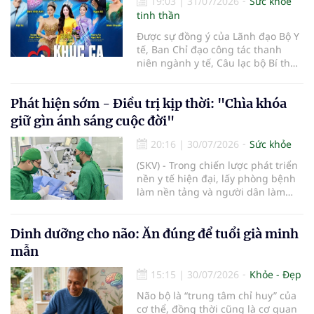
19:03
|
31/07/2026
Sức khỏe
tinh thần
Được sự đồng ý của Lãnh đạo Bộ Y
tế, Ban Chỉ đạo công tác thanh
niên ngành y tế, Câu lạc bộ Bí thư
Đoàn Thanh niên ngành y tế phối
hợp cùng Hội Công tác xã hội
Phát hiện sớm - Điều trị kịp thời: "Chìa khóa
ngành y tế chính thức khởi động
hành trình nghệ thuật thiện
giữ gìn ánh sáng cuộc đời"
nguyện vì cộng đồng mang tên
"Khúc ca Blouse trắng". Sự kiện mở
20:16
|
30/07/2026
Sức khỏe
màn năm 2026 sẽ diễn ra vào lúc
(SKV) - Trong chiến lược phát triển
14h00, thứ Ba, ngày 04/8/2026 tại
nền y tế hiện đại, lấy phòng bệnh
Bệnh viện Bạch Mai cơ sở Ninh
làm nền tảng và người dân làm
Bình.
trung tâm, phát hiện sớm, điều trị
kịp thời các bệnh lý về mắt không
chỉ giúp bảo tồn thị lực mà còn
Dinh dưỡng cho não: Ăn đúng để tuổi già minh
góp phần nâng cao chất lượng
mẫn
cuộc sống và nguồn nhân lực. Với
định hướng phát triển đồng bộ về
15:15
|
30/07/2026
Khỏe - Đẹp
chuyên môn, công nghệ và chất
Não bộ là “trung tâm chỉ huy” của
lượng dịch vụ, Bệnh viện Mắt Hải
cơ thể, đồng thời cũng là cơ quan
Phòng đang từng bước khẳng định