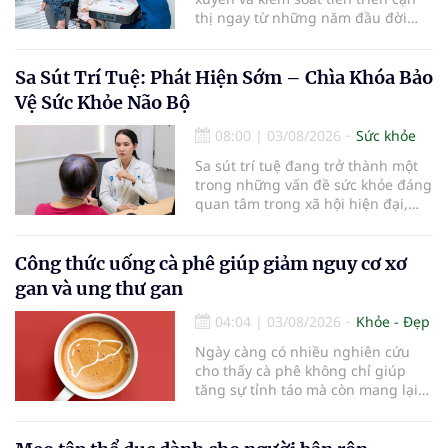
thị ngay từ những năm đầu đời
được các chuyên gia đánh giá là
chìa khóa bảo vệ thị lực lâu dài cho
trẻ. Đây cũng là định hướng của
Sa Sút Trí Tuệ: Phát Hiện Sớm – Chìa Khóa Bảo
Trung tâm Nhãn nhi và Kiểm soát
Vệ Sức Khỏe Não Bộ
cận thị vừa được Bệnh viện Đông
Đô đưa vào hoạt động ngày 1/8.
08:00
|
03/08/2026
Sức khỏe
Sa sút trí tuệ đang trở thành một
trong những vấn đề sức khỏe đáng
quan tâm trong xã hội hiện đại,
đặc biệt ở người lớn tuổi. Theo
thống kê y khoa, hiện có hơn 55
triệu người trên thế giới đang
Công thức uống cà phê giúp giảm nguy cơ xơ
sống chung với bệnh, trong đó
gan và ung thư gan
bệnh Alzheimer chiếm khoảng 60–
70% trường hợp.
04:04
|
03/08/2026
Khỏe - Đẹp
Ngày càng có nhiều nghiên cứu
cho thấy cà phê không chỉ giúp
tăng sự tỉnh táo mà còn mang lại
lợi ích cho nhiều cơ quan trong cơ
thể, đặc biệt là gan. Đây là cơ quan
đóng vai trò lọc độc tố, chuyển hóa