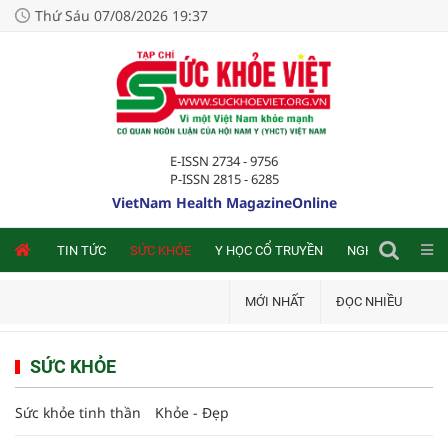
Thứ Sáu 07/08/2026 19:37
E-ISSN 2734 - 9756
P-ISSN 2815 - 6285
VietNam Health MagazineOnline
NLINE
TIN TỨC
SỨC KHỎE
Y HỌC CỔ TRUYỀN
NGHIÊN CỨU TRA
MỚI NHẤT
ĐỌC NHIỀU
SỨC KHỎE
Sức khỏe tinh thần
Khỏe - Đẹp