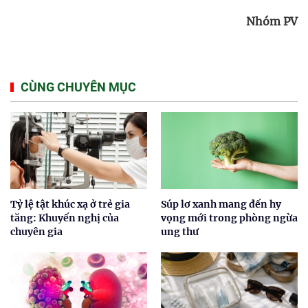
Nhóm PV
CÙNG CHUYÊN MỤC
Tỷ lệ tật khúc xạ ở trẻ gia
Súp lơ xanh mang đến hy
tăng: Khuyến nghị của
vọng mới trong phòng ngừa
chuyên gia
ung thư