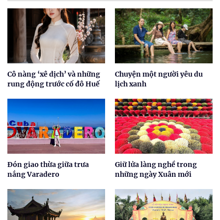
Cô nàng ‘xê dịch’ và những
Chuyện một người yêu du
rung động trước cố đô Huế
lịch xanh
Đón giao thừa giữa trưa
Giữ lửa làng nghề trong
nắng Varadero
những ngày Xuân mới