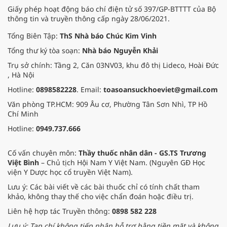
Tây Bắc.
Giấy phép hoạt động báo chí điện tử số 397/GP-BTTTT của Bộ
thông tin và truyền thông cấp ngày 28/06/2021.
Tổng Biên Tập:
ThS Nhà báo Chúc Kim Vinh
Tổng thư ký tòa soạn:
Nhà báo Nguyễn Khải
Trụ sở chính: Tầng 2, Căn 03NV03, khu đô thị Lideco, Hoài Đức
, Hà Nội
Hotline:
0898582228
. Email:
toasoansuckhoeviet@gmail.com
Văn phòng TP.HCM: 909 Âu cơ, Phường Tân Sơn Nhì, TP Hồ
Chí Minh
Hotline:
0949.737.666
Cố vấn chuyên môn:
Thầy thuốc nhân dân - GS.TS Trương
Việt Bình
– Chủ tịch Hội Nam Y Việt Nam. (Nguyên GĐ Học
viện Y Dược học cổ truyền Việt Nam).
Lưu ý: Các bài viết về các bài thuốc chỉ có tính chất tham
khảo, không thay thế cho việc chẩn đoán hoặc điều trị.
Liên hệ hợp tác Truyền thông:
0898 582 228
Lưu ý: Tạp chí không tiếp nhận hỗ trợ bằng tiền mặt và không