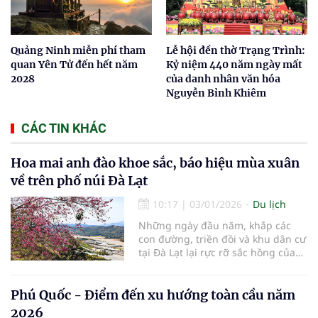
Quảng Ninh miễn phí tham
Lễ hội đền thờ Trạng Trình:
quan Yên Tử đến hết năm
Kỷ niệm 440 năm ngày mất
2028
của danh nhân văn hóa
Nguyễn Bỉnh Khiêm
CÁC TIN KHÁC
Hoa mai anh đào khoe sắc, báo hiệu mùa xuân
về trên phố núi Đà Lạt
10:17
|
03/01/2026
Du lịch
Những ngày đầu năm, khắp các
con đường, triền đồi và khu dân cư
tại Đà Lạt lại rực rỡ sắc hồng của
hoa mai anh đào – loài hoa đặc
trưng, gắn liền với mùa xuân nơi
phố núi cao nguyên. Mai anh đào
Phú Quốc - Điểm đến xu hướng toàn cầu năm
thường nở rộ từ cuối tháng 12 đến
2026