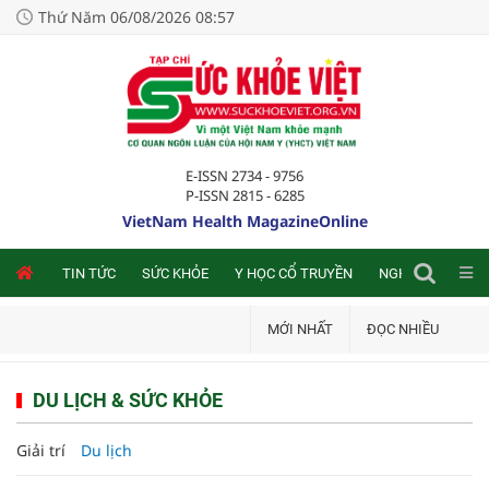
Thứ Năm 06/08/2026 08:57
E-ISSN 2734 - 9756
P-ISSN 2815 - 6285
VietNam Health MagazineOnline
NLINE
TIN TỨC
SỨC KHỎE
Y HỌC CỔ TRUYỀN
NGHIÊN CỨU TRA
MỚI NHẤT
ĐỌC NHIỀU
DU LỊCH & SỨC KHỎE
Giải trí
Du lịch