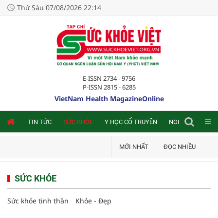
Thứ Sáu 07/08/2026 22:14
E-ISSN 2734 - 9756
P-ISSN 2815 - 6285
VietNam Health MagazineOnline
NLINE
TIN TỨC
SỨC KHỎE
Y HỌC CỔ TRUYỀN
NGHIÊN CỨU TRA
MỚI NHẤT
ĐỌC NHIỀU
SỨC KHỎE
Sức khỏe tinh thần
Khỏe - Đẹp