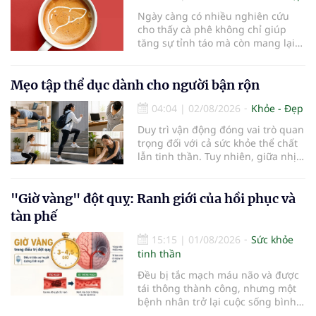
Ngày càng có nhiều nghiên cứu
cho thấy cà phê không chỉ giúp
tăng sự tỉnh táo mà còn mang lại
lợi ích cho nhiều cơ quan trong cơ
thể, đặc biệt là gan. Đây là cơ quan
đóng vai trò lọc độc tố, chuyển hóa
Mẹo tập thể dục dành cho người bận rộn
thuốc và dự trữ nhiều vitamin,
04:04
|
02/08/2026
Khỏe - Đẹp
khoáng chất thiết yếu nhưng cũng
rất dễ bị tổn thương…
Duy trì vận động đóng vai trò quan
trọng đối với cả sức khỏe thể chất
lẫn tinh thần. Tuy nhiên, giữa nhịp
sống bận rộn và nhiều trách nhiệm
cần cân bằng, việc dành thời gian
cho các hoạt động tập luyện
"Giờ vàng" đột quỵ: Ranh giới của hồi phục và
thường trở thành một thách thức
tàn phế
không nhỏ…
15:15
|
01/08/2026
Sức khỏe
tinh thần
Đều bị tắc mạch máu não và được
tái thông thành công, nhưng một
bệnh nhân trở lại cuộc sống bình
thường sau 5 ngày trong khi người