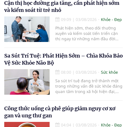
bàn chải quá lâu có thể làm giảm
Cận thị học đường gia tăng, cần phát hiện sớm
hiệu quả làm sạch và ảnh hưởng
và kiểm soát từ trẻ nhỏ
đến sức khỏe răng miệng...
09:09
|
03/08/2026
Khỏe - Đẹp
Phát hiện sớm, theo dõi thường
xuyên và kiểm soát tiến triển cận
thị ngay từ những năm đầu đời
được các chuyên gia đánh giá là
chìa khóa bảo vệ thị lực lâu dài cho
trẻ. Đây cũng là định hướng của
Sa Sút Trí Tuệ: Phát Hiện Sớm – Chìa Khóa Bảo
Trung tâm Nhãn nhi và Kiểm soát
Vệ Sức Khỏe Não Bộ
cận thị vừa được Bệnh viện Đông
Đô đưa vào hoạt động ngày 1/8.
08:00
|
03/08/2026
Sức khỏe
Sa sút trí tuệ đang trở thành một
trong những vấn đề sức khỏe đáng
quan tâm trong xã hội hiện đại,
đặc biệt ở người lớn tuổi. Theo
thống kê y khoa, hiện có hơn 55
triệu người trên thế giới đang
Công thức uống cà phê giúp giảm nguy cơ xơ
sống chung với bệnh, trong đó
gan và ung thư gan
bệnh Alzheimer chiếm khoảng 60–
70% trường hợp.
04:04
|
03/08/2026
Khỏe - Đẹp