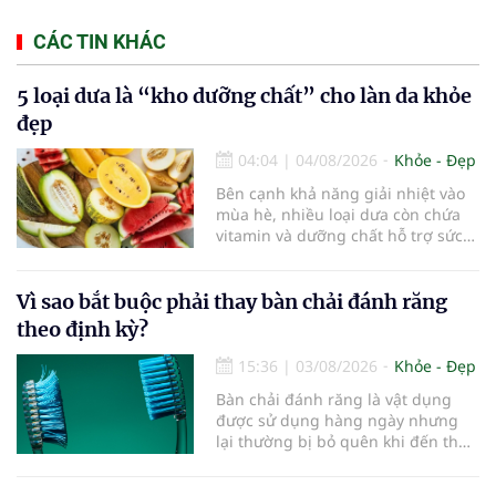
CÁC TIN KHÁC
5 loại dưa là “kho dưỡng chất” cho làn da khỏe
đẹp
04:04
|
04/08/2026
Khỏe - Đẹp
Bên cạnh khả năng giải nhiệt vào
mùa hè, nhiều loại dưa còn chứa
vitamin và dưỡng chất hỗ trợ sức
khỏe làn da...
Vì sao bắt buộc phải thay bàn chải đánh răng
theo định kỳ?
15:36
|
03/08/2026
Khỏe - Đẹp
Bàn chải đánh răng là vật dụng
được sử dụng hàng ngày nhưng
lại thường bị bỏ quên khi đến thời
điểm cần thay mới. Theo các
chuyên gia nha khoa, việc sử dụng