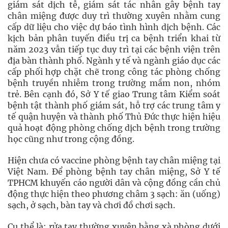
giám sát dịch tễ, giám sát tác nhân gây bệnh tay
chân miệng được duy trì thường xuyên nhằm cung
cấp dữ liệu cho việc dự báo tình hình dịch bệnh. Các
kịch bản phân tuyến điều trị ca bệnh triển khai từ
năm 2023 vẫn tiếp tục duy trì tại các bệnh viện trên
địa bàn thành phố. Ngành y tế và ngành giáo dục các
cấp phối hợp chặt chẽ trong công tác phòng chống
bệnh truyền nhiễm trong trường mầm non, nhóm
trẻ. Bên cạnh đó, Sở Y tế giao Trung tâm Kiểm soát
bệnh tật thành phố giám sát, hỗ trợ các trung tâm y
tế quận huyện và thành phố Thủ Đức thực hiện hiệu
quả hoạt động phòng chống dịch bệnh trong trường
học cũng như trong cộng đồng.
Hiện chưa có vaccine phòng bệnh tay chân miệng tại
Việt Nam. Để phòng bệnh tay chân miệng, Sở Y tế
TPHCM khuyến cáo người dân và cộng đồng cần chủ
động thực hiện theo phương châm 3 sạch: ăn (uống)
sạch, ở sạch, bàn tay và chơi đồ chơi sạch.
Cụ thể là: rửa tay thường xuyên bằng xà phòng dưới