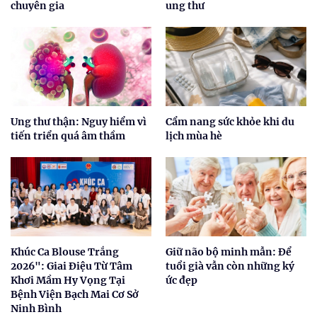
chuyên gia
ung thư
Ung thư thận: Nguy hiểm vì
Cẩm nang sức khỏe khi du
tiến triển quá âm thầm
lịch mùa hè
Khúc Ca Blouse Trắng
Giữ não bộ minh mẫn: Để
2026": Giai Điệu Từ Tâm
tuổi già vẫn còn những ký
Khơi Mầm Hy Vọng Tại
ức đẹp
Bệnh Viện Bạch Mai Cơ Sở
Ninh Bình