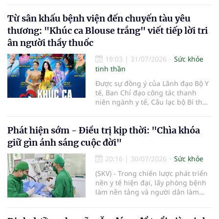
còn lại đối mặt nguy cơ tàn tật. Hai
Từ sân khấu bệnh viện đến chuyến tàu yêu
trường hợp tại Bệnh viện Đại học Y
Hà Nội cho thấy "giờ vàng" không
thương: "Khúc ca Blouse trắng" viết tiếp lời tri
chỉ quyết định việc "cứu não" mà
ân người thầy thuốc
còn quyết định phần đời còn lại
của người bệnh.
19:03
|
31/07/2026
Sức khỏe
tinh thần
Được sự đồng ý của Lãnh đạo Bộ Y
tế, Ban Chỉ đạo công tác thanh
niên ngành y tế, Câu lạc bộ Bí thư
Đoàn Thanh niên ngành y tế phối
hợp cùng Hội Công tác xã hội
Phát hiện sớm - Điều trị kịp thời: "Chìa khóa
ngành y tế chính thức khởi động
hành trình nghệ thuật thiện
giữ gìn ánh sáng cuộc đời"
nguyện vì cộng đồng mang tên
"Khúc ca Blouse trắng". Sự kiện mở
20:16
|
30/07/2026
Sức khỏe
màn năm 2026 sẽ diễn ra vào lúc
(SKV) - Trong chiến lược phát triển
14h00, thứ Ba, ngày 04/8/2026 tại
nền y tế hiện đại, lấy phòng bệnh
Bệnh viện Bạch Mai cơ sở Ninh
làm nền tảng và người dân làm
Bình.
trung tâm, phát hiện sớm, điều trị
kịp thời các bệnh lý về mắt không