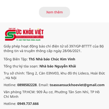
của các thương bệnh binh tại
Trung tâm Điều dưỡng thương
binh và người có công Long Đất
Xem thêm
(nay thuộc xã Long Hải, TP. Hồ Chí
Minh) bắt đầu “thức giấc”. Thấu
hiểu và sẻ chia với nỗi đau xương
tủy ấy, chuyến khám chữa bệnh
thiện nguyện của đoàn thầy thuốc
Hội Nam y Việt Nam không chỉ
mang theo tình cảm tri ân, mà còn
Giấy phép hoạt động báo chí điện tử số 397/GP-BTTTT của Bộ
đem đến hơi ấm từ những phương
thông tin và truyền thông cấp ngày 28/06/2021.
pháp Nam y thuần Việt, giúp xoa
dịu cơn đau và nâng cao sức khỏe
Tổng Biên Tập:
ThS Nhà báo Chúc Kim Vinh
cho các cựu chiến binh trước sự
Tổng thư ký tòa soạn:
Nhà báo Nguyễn Khải
thay đổi đột ngột của thời tiết.
Trụ sở chính: Tầng 2, Căn 03NV03, khu đô thị Lideco, Hoài Đức
, Hà Nội
Hotline:
0898582228
. Email:
toasoansuckhoeviet@gmail.com
Văn phòng TP.HCM: 909 Âu cơ, Phường Tân Sơn Nhì, TP Hồ
Chí Minh
Hotline:
0949.737.666