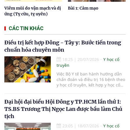
Viêm mũi do vận mạch và dị
Bài 1: Cảm mạo
ứng (Tỵ cừu, tỵ uyên)
CÁC TIN KHÁC
Điều trị kết hợp Đông - Tây y: Bước tiến trong
chuẩn hóa chuyên môn
18:25
|
20/07/2026
Y học cổ
truyền
Việc Bộ Y tế ban hành hướng dẫn
chẩn đoán và điều trị 16 bệnh theo
y học cổ truyền, kết hợp y học cổ
truyền với y học hiện đại đã bổ
sung căn cứ chuyên môn thống
Đại hội đại biểu Hội Đông y TP.HCM lần thứ I:
nhất cho các cơ sở khám, chữa
bệnh. Giá trị của tài liệu không chỉ
TS.BS Trương Thị Ngọc Lan được bầu làm Chủ
nằm ở việc mở rộng danh mục
tịch
bệnh, mà còn ở yêu cầu phối hợp
đúng chỉ định, kiểm soát an toàn
23:05
|
18/07/2026
Y học cổ
và phát huy hợp lý thế mạnh của