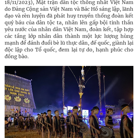
18/11/2023), Mặt trận dân tộc thống nhất Việt Nam
do Đảng Cộng sản Việt Nam và Bác Hồ sáng lập, lãnh
đạo và rèn luyện đã phát huy truyền thống đoàn kết
quý báu của dân tộc ta, nhân lên gấp bội tinh thần
yêu nước của nhân dân Việt Nam, đoàn kết, tập hợp
các tầng lớp nhân dân thành một lực lượng hùng
mạnh để đánh đuổi bè lũ thực dân, đế quốc, giành lại
độc lập cho Tổ quốc, đem lại tự do, hạnh phúc cho
đồng bào.