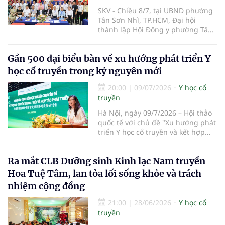
SKV - Chiều 8/7, tại UBND phường
Tân Sơn Nhì, TP.HCM, Đại hội
thành lập Hội Đông y phường Tân
Sơn Nhì lần thứ I, nhiệm kỳ 2026-
2031 đã diễn ra, đánh dấu bước
Gần 500 đại biểu bàn về xu hướng phát triển Y
kiện toàn tổ chức Hội Đông y tại cơ
sở, góp phần phát huy vai trò y học
học cổ truyền trong kỷ nguyên mới
cổ truyền trong chăm sóc sức khỏe
nhân dân.
20:00
|
09/07/2026
Y học cổ
truyền
Hà Nội, ngày 09/7/2026 – Hội thảo
quốc tế với chủ đề "Xu hướng phát
triển Y học cổ truyền và kết hợp
Đông – Tây y trong kỷ nguyên mới"
đã chính thức diễn ra tại Trường Y
Ra mắt CLB Dưỡng sinh Kinh lạc Nam truyền
– Dược Phenikaa. Sự kiện do Đại
học Phenikaa tổ chức, quy tụ gần
Hoa Tuệ Tâm, lan tỏa lối sống khỏe và trách
500 đại biểu là đại diện các cơ
nhiệm cộng đồng
quan quản lý, cơ sở đào tạo, bệnh
viện cùng đông đảo chuyên gia,
21:00
|
28/06/2026
Y học cổ
nhà khoa học, bác sĩ và giảng viên
truyền
hàng đầu trong nước và quốc tế.