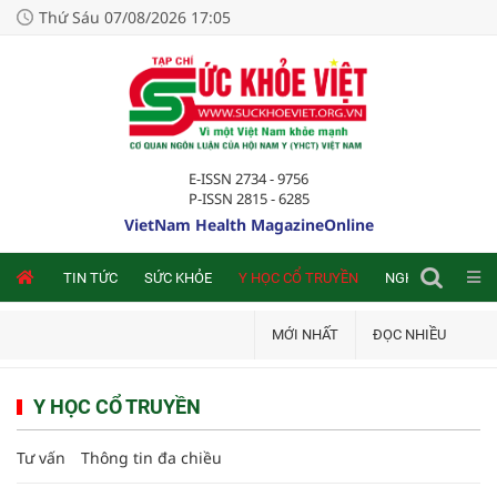
Thứ Sáu 07/08/2026 17:05
E-ISSN 2734 - 9756
P-ISSN 2815 - 6285
VietNam Health MagazineOnline
NLINE
TIN TỨC
SỨC KHỎE
Y HỌC CỔ TRUYỀN
NGHIÊN CỨU TRA
MỚI NHẤT
ĐỌC NHIỀU
Y HỌC CỔ TRUYỀN
Tư vấn
Thông tin đa chiều