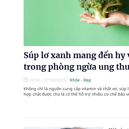
bảo vệ sức khỏe Nhân dân
Không chỉ cắt tóc, Đông Tây Barbershop dành ng
Bệnh viện không được thu thêm tiền của người b
cầu
Súp lơ xanh mang đến hy
Ung thư thận: Nguy hiểm vì tiến triển quá âm th
trong phòng ngừa ung th
Vương Thành Công: Khi việc học bắt đầu từ trải 
04:04
|
07/08/2026
Khỏe - Đẹp
Chấn chỉnh hoạt động kinh doanh dược liệu
Không chỉ là nguồn cung cấp vitamin và chất xơ, súp 
hợp chất được cho là có thể hỗ trợ nhiều cơ chế bảo vệ