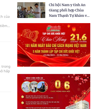
tặng quà cho 150 người
Chi hội Nam y tỉnh An
dân tại xã Tân Tập
Giang phối hợp Chùa
Nam Thạnh Tự khám và
ch của
cấp thuốc miễn phí cho
 tiềm
nhân dân
m trọng
, trong
hô hấp