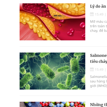
Lý do ăn
15:49
Mỡ máu ca
trên toàn 
chay, để b
trạng mỡ 
Salmonel
tiêu chả
15:49
Salmonella
sau hàng l
giới (WHO
tiêu chảy,
người cao 
Những th