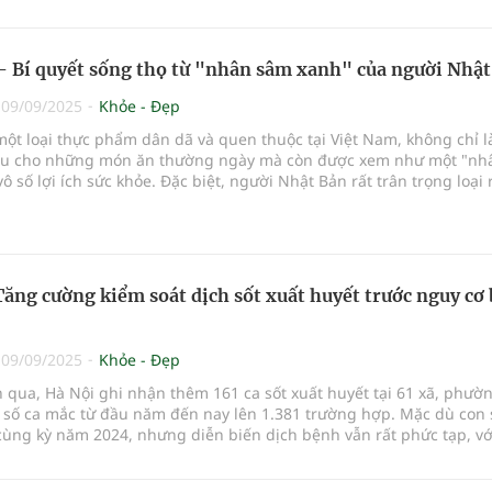
ạn nên bổ sung vào bữa ăn hàng ngày.
- Bí quyết sống thọ từ "nhân sâm xanh" của người Nhật
|
09/09/2025
Khỏe - Đẹp
ột loại thực phẩm dân dã và quen thuộc tại Việt Nam, không chỉ l
ệu cho những món ăn thường ngày mà còn được xem như một "nh
vô số lợi ích sức khỏe. Đặc biệt, người Nhật Bản rất trân trọng loại 
 nó như một phần bí quyết giúp họ sống thọ và khỏe mạnh.
Tăng cường kiểm soát dịch sốt xuất huyết trước nguy cơ
|
09/09/2025
Khỏe - Đẹp
 qua, Hà Nội ghi nhận thêm 161 ca sốt xuất huyết tại 61 xã, phườ
 số ca mắc từ đầu năm đến nay lên 1.381 trường hợp. Mặc dù con 
ùng kỳ năm 2024, nhưng diễn biến dịch bệnh vẫn rất phức tạp, vớ
ch mới xuất hiện và nguy cơ lan rộng trong cộng đồng.