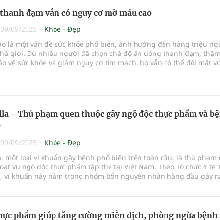
 thanh đạm vẫn có nguy cơ mỡ máu cao
|
09/09/2025
Khỏe - Đẹp
o là một vấn đề sức khỏe phổ biến, ảnh hưởng đến hàng triệu ng
thế giới. Dù nhiều người đã chọn chế độ ăn uống thanh đạm, thậm
ảo vệ sức khỏe và giảm nguy cơ tim mạch, họ vẫn có thể đối mặt vớ
máu cao. Vậy đâu là nguyên nhân dẫn đến nghịch lý này?
la - Thủ phạm quen thuộc gây ngộ độc thực phẩm và b
y
|
09/09/2025
Khỏe - Đẹp
, một loại vi khuẩn gây bệnh phổ biến trên toàn cầu, là thủ phạm
oạt vụ ngộ độc thực phẩm tập thể tại Việt Nam. Theo Tổ chức Y tế 
), vi khuẩn này nằm trong nhóm bốn nguyên nhân hàng đầu gây r
 ảnh hưởng nghiêm trọng đến sức khỏe con người, đặc biệt là trẻ 
tuổi.
ực phẩm giúp tăng cường miễn dịch, phòng ngừa bệnh 