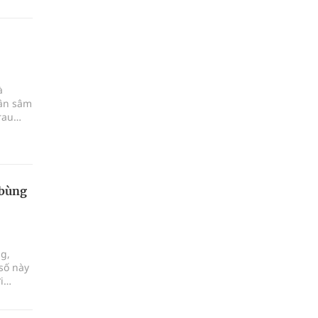
à
ân sâm
rau
 bùng
ng,
số này
i