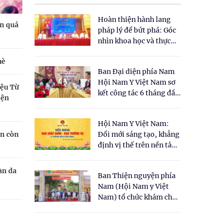
Hoàn thiện hành lang
ển quá
pháp lý để bứt phá: Góc
nhìn khoa học và thực
tiễn tại Tọa đàm " Đề
hè
xuất một số nội dung
Ban Đại diện phía Nam
cho Luật Y dược cổ
Hội Nam Y Việt Nam sơ
truyền Việt Nam"
iệu Từ
kết công tác 6 tháng đầu
iện
năm 2026
Hội Nam Y Việt Nam:
ẫn còn
Đổi mới sáng tạo, khẳng
định vị thế trên nền tảng
y học cổ truyền và khoa
học hiện đại
àn da
Ban Thiện nguyện phía
Nam (Hội Nam y Việt
Nam) tổ chức khám chữa
bệnh y học cổ truyền và