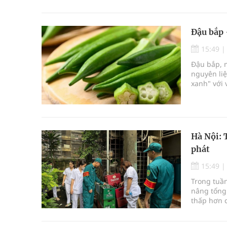
khỏe mà b
Đậu bắp 
15:49
Đậu bắp, m
nguyên li
xanh" với 
này và coi
Hà Nội: 
phát
15:49
Trong tuần
nâng tổng
thấp hơn c
nhiều ổ dị