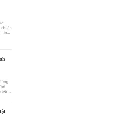
ười
 chí ăn
i tình
ệnh
 đứng
Thế
a bệnh
em và
tật