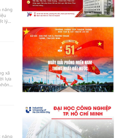
m năng
iệu
t lý
ng
bật của
ng xã
ời lựa
 không
ng,
iúp cơ
c năng