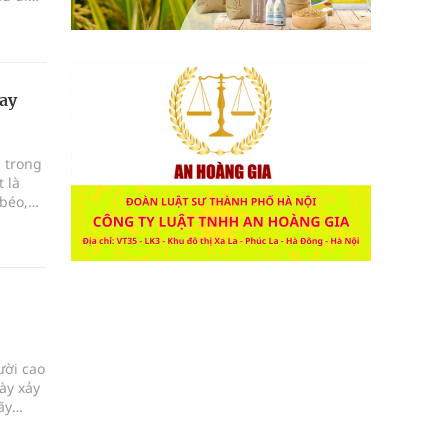
ng chế
tay
n trong
t là
 béo,
h hoạt
hiểu!
ười cao
ày xảy
ãy
g vai
hắc