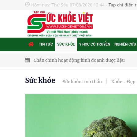
Hôm nay:
Thứ Sáu 07/08/2026 12:44
-
Tạp chí điện 
TIN TỨC
SỨC KHỎE
Y HỌC CỔ TRUYỀN
NGHIÊN CỨU
Súp lơ xanh mang đến hy vọng mới trong phòng 
Tác Dụng Chống Kết Tập Tiểu Cầu Và Chống Đông
Sức khỏe
Sức khỏe tinh thần
Khỏe - Đẹp
Quan Bằng Chứng Dược Lý Và Cơ Chế Phân Tử
Xây dựng bản đồ mạng lưới cấp cứu ngoại viện t
"Nền kinh tế bạc" có thể trở thành động lực tăn
Quảng Trị: Phát huy vai trò của chính quyền địa 