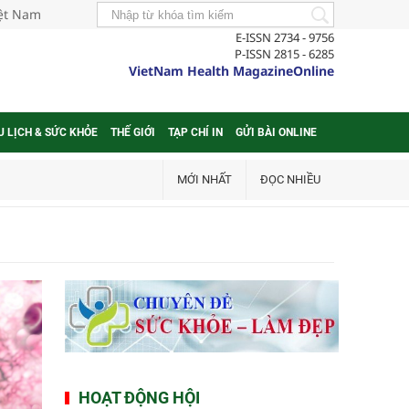
iệt Nam
E-ISSN 2734 - 9756
P-ISSN 2815 - 6285
VietNam Health MagazineOnline
U LỊCH & SỨC KHỎE
THẾ GIỚI
TẠP CHÍ IN
GỬI BÀI ONLINE
MỚI NHẤT
ĐỌC NHIỀU
HOẠT ĐỘNG HỘI