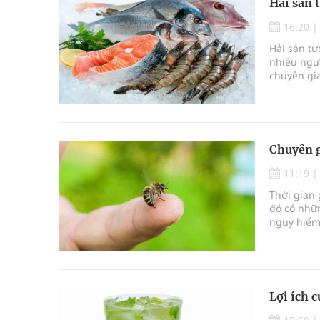
Hải sản 
16:20
Hải sản tư
nhiều ngườ
chuyên gia
ẩn nguy cơ
đến sức k
Chuyên g
11:19
Thời gian 
đó có nhữ
nguy hiểm
Lợi ích 