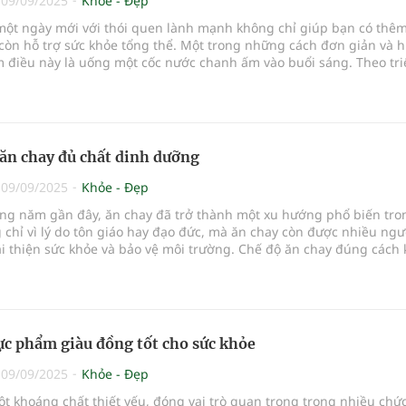
|
09/09/2025
Khỏe - Đẹp
một ngày mới với thói quen lành mạnh không chỉ giúp bạn có thê
òn hỗ trợ sức khỏe tổng thể. Một trong những cách đơn giản và h
 điều này là uống một cốc nước chanh ấm vào buổi sáng. Theo triế
 những lựa chọn nhỏ hàng ngày có thể ảnh hưởng lớn đến khả nă
bệnh tật và duy trì sức khỏe lâu dài. Dưới đây là những lợi ích nổi 
 nước chanh ấm vào buổi sáng mà bạn nên biết.
 ăn chay đủ chất dinh dưỡng
|
09/09/2025
Khỏe - Đẹp
ng năm gần đây, ăn chay đã trở thành một xu hướng phổ biến tro
 chỉ vì lý do tôn giáo hay đạo đức, mà ăn chay còn được nhiều ngư
i thiện sức khỏe và bảo vệ môi trường. Chế độ ăn chay đúng cách
giảm nguy cơ mắc các bệnh mãn tính như bệnh tim mạch, tiểu đườ
 ung thư mà còn hỗ trợ hệ tiêu hóa, tăng cường hệ miễn dịch và g
mạnh hơn.
hực phẩm giàu đồng tốt cho sức khỏe
|
09/09/2025
Khỏe - Đẹp
t khoáng chất thiết yếu, đóng vai trò quan trọng trong nhiều chứ