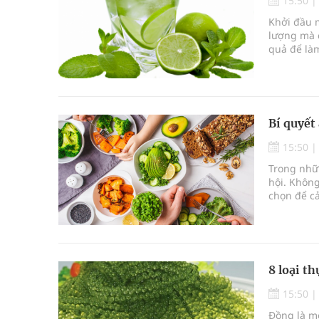
15:50
Khởi đầu 
lượng mà c
quả để làm
Ayurveda,
chống lại 
việc uống
Bí quyết
15:50
Trong nhữ
hội. Không
chọn để cả
chỉ giúp 
béo phì và
thể khỏe 
8 loại t
15:50
Đồng là mộ