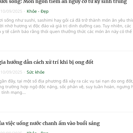
tươi sống: Món ngon tiềm ẩn nguy cơ từ ký sinh trùng
|
10/09/2025
Khỏe - Đẹp
ơi sống như sushi, sashimi hay gỏi cá đã trở thành món ăn yêu thí
i nhờ hương vị độc đáo và giá trị dinh dưỡng cao. Tuy nhiên, các
 y tế cảnh báo rằng thói quen thưởng thức các món ăn này có thể
 nhiễm ký sinh trùng, đặc biệt là giun sán, gây ảnh hưởng nghiê
hỏe.
ia hướng dẫn cách xử trí khi bị ong đốt
|
10/09/2025
Sức khỏe
gần đây, tại một số địa phương đã xảy ra các vụ tai nạn do ong đốt
ng trường hợp ngộ độc nặng, sốc phản vệ, suy tuần hoàn, ngưng 
 tính mạng...
của việc uống nước chanh ấm vào buổi sáng