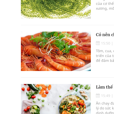
của cơ thể
xương, mô 
tăng cường
cần một l
thiết để d
nên cân n
Có nên c
15:50
Tôm, cua, 
triển của 
để đảm bảo
rõ hơn về 
ăn tôm, cu
Làm thế 
15:49
Ăn chay đa
lý do sức 
dinh dưỡng