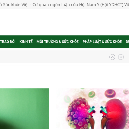
tử Sức khỏe Việt - Cơ quan ngôn luận của Hội Nam Y (Hội YDHCT) V
 TRAO ĐỔI
KINH TẾ
MÔI TRƯỜNG & SỨC KHỎE
PHÁP LUẬT & SỨC KHỎE
D
ngừa ung thư
 Máu Của Các Loài Nhân Sâm (Panax Spp.): Tổng
oàn quốc
g trưởng mới của Việt Nam
phương hai cấp trong quản lý hoạt động nha khoa,