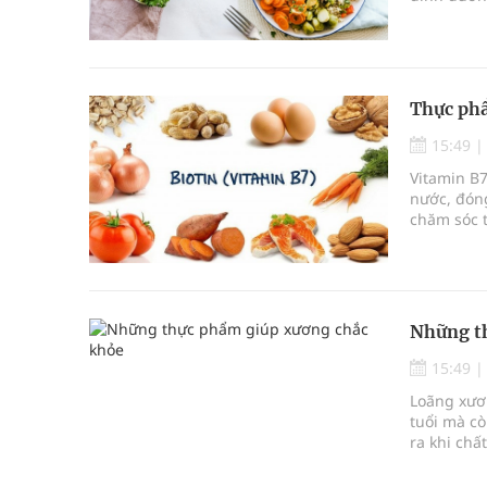
dưỡng của 
độ ăn cha
Thực phẩ
15:49
Vitamin B7
nước, đóng
chăm sóc t
carbohydra
động của 
Những t
15:49
Loãng xươ
tuổi mà cò
ra khi ch
xương. Để
trò vô cù