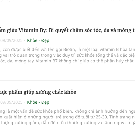
cơ thể. Bài viết này sẽ cung cấp thông tin hữu ích để bạn xây dự
y lành mạnh.
m giàu Vitamin B7: Bí quyết chăm sóc tóc, da và móng 
|
09/09/2025
Khỏe - Đẹp
, còn được biết đến với tên gọi Biotin, là một loại vitamin B hòa ta
 vai trò quan trọng trong việc duy trì sức khỏe tổng thể và đặc biệ
óc, da, móng tay. Vitamin B7 không chỉ giúp cơ thể phân hủy chất
te và protein mà còn hỗ trợ sự phát triển của tế bào và điều chỉn
các gen. Vậy những thực phẩm nào giàu vitamin B7? Hãy cùng tìm 
hực phẩm giúp xương chắc khỏe
|
09/09/2025
Khỏe - Đẹp
ng là một vấn đề sức khỏe phổ biến, không chỉ ảnh hưởng đến ng
n xuất hiện ở những người trẻ trong độ tuổi từ 25-30. Tình trạng n
ất lượng xương giảm, dẫn đến tổn thương xương và tăng nguy cơ g
 phòng tránh và cải thiện sức khỏe xương, chế độ dinh dưỡng đón
ng quan trọng. Dưới đây là danh sách các thực phẩm giúp xương c