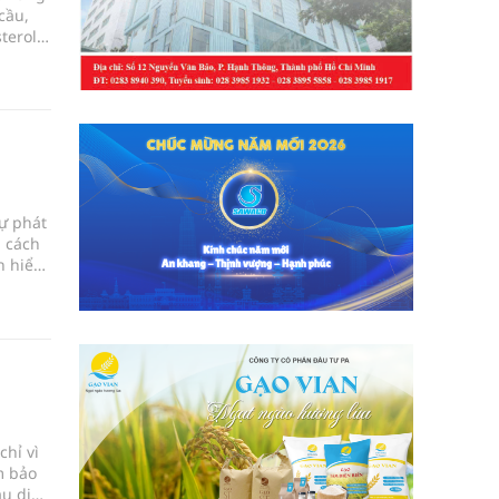
cầu,
terol,
hể chỉ
cần
 mà bạn
sự phát
g cách
n hiểu
o trẻ
hỉ vì
m bảo
ầu dinh