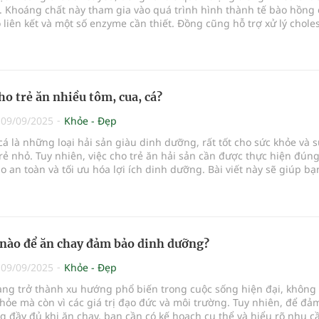
. Khoáng chất này tham gia vào quá trình hình thành tế bào hồng 
liên kết và một số enzyme cần thiết. Đồng cũng hỗ trợ xử lý choles
 hệ miễn dịch và giúp thai nhi phát triển khỏe mạnh. Mặc dù cơ t
ượng nhỏ đồng mỗi ngày, việc bổ sung đồng qua thực phẩm là rất 
uy trì sức khỏe toàn diện. Dưới đây là 8 loại thực phẩm giàu đồng
hắc đưa vào chế độ ăn uống hàng ngày.
ho trẻ ăn nhiều tôm, cua, cá?
|
09/09/2025
Khỏe - Đẹp
cá là những loại hải sản giàu dinh dưỡng, rất tốt cho sức khỏe và 
trẻ nhỏ. Tuy nhiên, việc cho trẻ ăn hải sản cần được thực hiện đún
 an toàn và tối ưu hóa lợi ích dinh dưỡng. Bài viết này sẽ giúp bạ
độ tuổi thích hợp, lợi ích, cũng như những lưu ý quan trọng khi ch
a, cá.
nào để ăn chay đảm bảo dinh dưỡng?
|
09/09/2025
Khỏe - Đẹp
ng trở thành xu hướng phổ biến trong cuộc sống hiện đại, không c
khỏe mà còn vì các giá trị đạo đức và môi trường. Tuy nhiên, để đả
 đầy đủ khi ăn chay, bạn cần có kế hoạch cụ thể và hiểu rõ nhu c