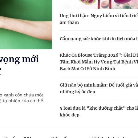
Ung thư thận: Nguy hiểm vì tiến tri
uồn lực cho môi trường và cộng đồng
âm thầm
ệnh bảo hiểm y tế nếu không đăng ký khám theo yêu
Cẩm nang sức khỏe khi du lịch mùa 
Khúc Ca Blouse Trắng 2026": Giai Đ
 vọng mới
ầm
Tâm Khơi Mầm Hy Vọng Tại Bệnh V
Bạch Mai Cơ Sở Ninh Bình
ư
nghiệm thực tế
Giữ não bộ minh mẫn: Để tuổi già v
những ký ức đẹp
lơ xanh còn chứa một
 tự nhiên của cơ thể...
5 loại dưa là “kho dưỡng chất” cho l
khỏe đẹp