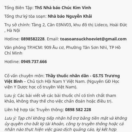
Tổng Biên Tập:
ThS Nhà báo Chúc Kim Vinh
Tổng thư ký tòa soạn:
Nhà báo Nguyễn Khải
Trụ sở chính: Tầng 2, Căn 03NV03, khu đô thị Lideco, Hoài Đức
, Hà Nội
Hotline:
0898582228
. Email:
toasoansuckhoeviet@gmail.com
Văn phòng TP.HCM: 909 Âu cơ, Phường Tân Sơn Nhì, TP Hồ
Chí Minh
Hotline:
0949.737.666
Cố vấn chuyên môn:
Thầy thuốc nhân dân - GS.TS Trương
Việt Bình
– Chủ tịch Hội Nam Y Việt Nam. (Nguyên GĐ Học
viện Y Dược học cổ truyền Việt Nam).
Lưu ý: Các bài viết về các bài thuốc chỉ có tính chất tham
khảo, không thay thế cho việc chẩn đoán hoặc điều trị.
Liên hệ hợp tác Truyền thông:
0898 582 228
Lưu ý: Tạp chí không tiếp nhận hỗ trợ bằng tiền mặt và không
ủy quyền cho bất kỳ tài khoản, công ty truyền thông hoặc cá
nhân nào thực hiện việc giao dịch quảng cáo, ký kết hợp