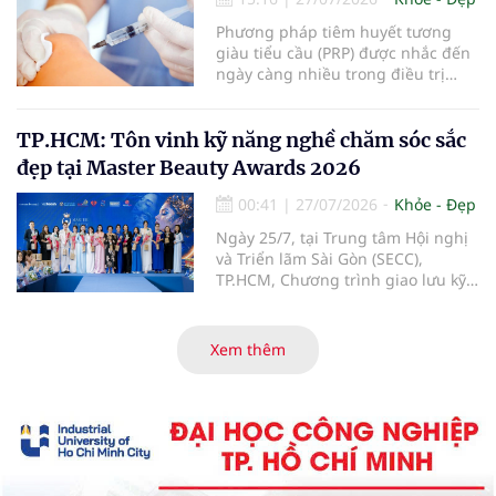
bệnh.
Phương pháp tiêm huyết tương
giàu tiểu cầu (PRP) được nhắc đến
ngày càng nhiều trong điều trị
thoái hóa khớp gối với kỳ vọng cải
thiện chức năng vận động và làm
chậm tiến triển bệnh. Vậy PRP hoạt
TP.HCM: Tôn vinh kỹ năng nghề chăm sóc sắc
động theo cơ chế nào, mang lại
đẹp tại Master Beauty Awards 2026
hiệu quả ra sao và những ai sẽ
phù hợp với phương pháp này?
00:41
|
27/07/2026
Khỏe - Đẹp
Ngày 25/7, tại Trung tâm Hội nghị
và Triển lãm Sài Gòn (SECC),
TP.HCM, Chương trình giao lưu kỹ
năng nghề chăm sóc sắc đẹp –
Master Beauty Awards 2026 đã
diễn ra với các hoạt động giao lưu
Xem thêm
chuyên môn, trình diễn, đánh giá
tay nghề và trao giải cho những thí
sinh có phần thể hiện nổi bật.