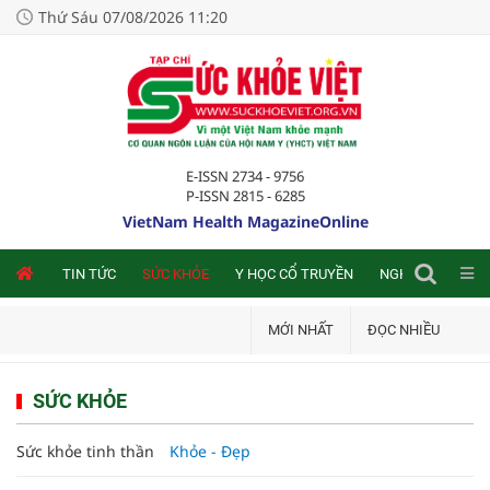
Thứ Sáu 07/08/2026 11:20
E-ISSN 2734 - 9756
P-ISSN 2815 - 6285
VietNam Health MagazineOnline
NLINE
TIN TỨC
SỨC KHỎE
Y HỌC CỔ TRUYỀN
NGHIÊN CỨU TRA
MỚI NHẤT
ĐỌC NHIỀU
SỨC KHỎE
Sức khỏe tinh thần
Khỏe - Đẹp