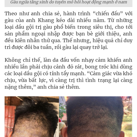
Gàu ngứa tăng sinh do tuyến mồ hôi hoạt động mạnh ở nam
Theo như anh chia sẻ, hành trình “chiến đấu” với
gàu của anh Khang kéo dài nhiều năm. Từ những
loại dầu gội trị gàu phổ biến trong siêu thị, cho tới
sản phẩm ngoại nhập được bạn bè giới thiệu, anh
đều kiên nhẫn thử qua. Thế nhưng, hiệu quả chỉ duy
trì được đôi ba tuần, rồi gàu lại quay trở lại.
Không chỉ thế, làn da đầu vốn nhạy cảm khiến anh
nhiều lần phải chịu cảnh đỏ rát, bong tróc khi dùng
các loại dầu gội có tính tẩy mạnh. “Cảm giác vừa khó
chịu, vừa bất lực, vì càng trị thì tình trạng lại càng
nặng thêm,” anh chia sẻ thêm.