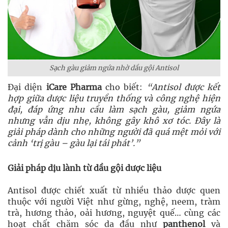
Sạch gàu giảm ngứa nhờ dầu gội Antisol
Đại diện
iCare Pharma
cho biết:
“Antisol được kết
hợp giữa dược liệu truyền thống và công nghệ hiện
đại, đáp ứng nhu cầu làm sạch gàu, giảm ngứa
nhưng vẫn dịu nhẹ, không gây khô xơ tóc. Đây là
giải pháp dành cho những người đã quá mệt mỏi với
cảnh ‘trị gàu – gàu lại tái phát’.”
Giải pháp dịu lành từ dầu gội dược liệu
Antisol được chiết xuất từ nhiều thảo dược quen
thuộc với người Việt như gừng, nghệ, neem, tràm
trà, hương thảo, oải hương, nguyệt quế… cùng các
hoạt chất chăm sóc da đầu như
panthenol
và