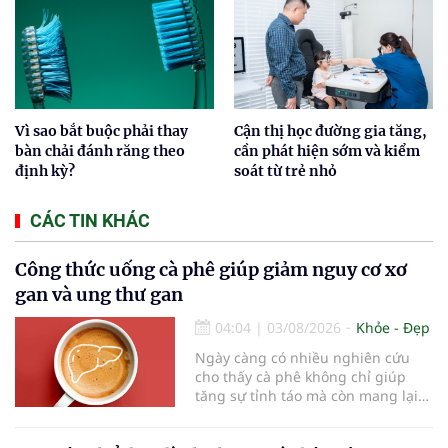
Vì sao bắt buộc phải thay
Cận thị học đường gia tăng,
bàn chải đánh răng theo
cần phát hiện sớm và kiểm
định kỳ?
soát từ trẻ nhỏ
CÁC TIN KHÁC
Công thức uống cà phê giúp giảm nguy cơ xơ
gan và ung thư gan
04:04
|
03/08/2026
Khỏe - Đẹp
Ngày càng có nhiều nghiên cứu
cho thấy cà phê không chỉ giúp
tăng sự tỉnh táo mà còn mang lại
lợi ích cho nhiều cơ quan trong cơ
thể, đặc biệt là gan. Đây là cơ quan