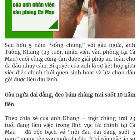
Sau hơn 5 năm “sống chung” với gàu ngứa, anh
Tường Khang (23 tuổi, nhân viên văn phòng tại Cà
Mau) cuối cùng cũng tìm được giải pháp an toàn cho
da đầu nhạy cảm. Bí quyết của anh là sự kết hợp giữa
việc điều chỉnh thói quen sinh hoạt và lựa chọn dầu
gội dược liệu dịu lành.
Gàu ngứa dai dẳng, đeo bám chàng trai suốt 10 năm
liền
Theo chia sẻ của anh Khang – một chàng trai 23
tuổi đang làm việc trong lĩnh vực tài chính tại Cà
Mau – đã bộc bạch về “nỗi đau dai dẳng suốt 5
năm” mang tên gàu ngứa da đầu “Chỉ cần mặc áo sơ