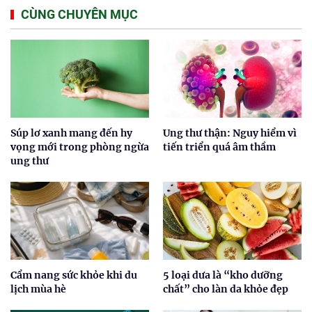
CÙNG CHUYÊN MỤC
Súp lơ xanh mang đến hy
Ung thư thận: Nguy hiểm vì
vọng mới trong phòng ngừa
tiến triển quá âm thầm
ung thư
Cẩm nang sức khỏe khi du
5 loại dưa là “kho dưỡng
lịch mùa hè
chất” cho làn da khỏe đẹp