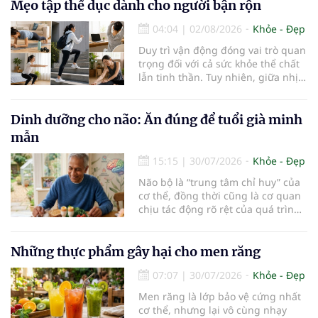
đóng vai trò lọc độc tố, chuyển hóa
Mẹo tập thể dục dành cho người bận rộn
thuốc và dự trữ nhiều vitamin,
04:04
|
02/08/2026
Khỏe - Đẹp
khoáng chất thiết yếu nhưng cũng
rất dễ bị tổn thương…
Duy trì vận động đóng vai trò quan
trọng đối với cả sức khỏe thể chất
lẫn tinh thần. Tuy nhiên, giữa nhịp
sống bận rộn và nhiều trách nhiệm
cần cân bằng, việc dành thời gian
cho các hoạt động tập luyện
Dinh dưỡng cho não: Ăn đúng để tuổi già minh
thường trở thành một thách thức
mẫn
không nhỏ…
15:15
|
30/07/2026
Khỏe - Đẹp
Não bộ là “trung tâm chỉ huy” của
cơ thể, đồng thời cũng là cơ quan
chịu tác động rõ rệt của quá trình
lão hóa. Một chế độ dinh dưỡng
khoa học, kết hợp lối sống lành
mạnh, có thể góp phần bảo vệ tế
Những thực phẩm gây hại cho men răng
bào thần kinh, duy trì trí nhớ và
07:07
|
30/07/2026
Khỏe - Đẹp
giúp NCT sống minh mẫn, tự chủ
lâu hơn.
Men răng là lớp bảo vệ cứng nhất
cơ thể, nhưng lại vô cùng nhạy