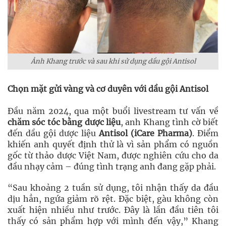
Ảnh Khang trước và sau khi sử dụng dầu gội Antisol
Chọn mặt gửi vàng và cơ duyên với dầu gội Antisol
Đầu năm 2024, qua một buổi livestream tư vấn về
chăm sóc tóc bằng dược liệu
, anh Khang tình cờ biết
đến dầu gội dược liệu
Antisol (iCare Pharma)
. Điểm
khiến anh quyết định thử là vì sản phẩm có nguồn
gốc từ thảo dược Việt Nam, được nghiên cứu cho da
đầu nhạy cảm – đúng tình trạng anh đang gặp phải.
“Sau khoảng 2 tuần sử dụng, tôi nhận thấy da đầu
dịu hẳn, ngứa giảm rõ rệt. Đặc biệt, gàu không còn
xuất hiện nhiều như trước. Đây là lần đầu tiên tôi
thấy có sản phẩm hợp với mình đến vậy,” Khang