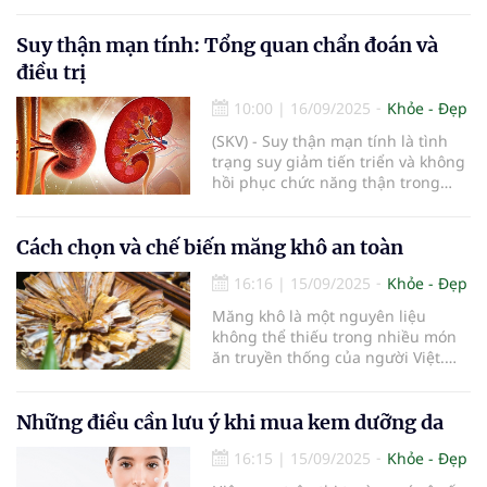
Suy thận mạn tính: Tổng quan chẩn đoán và
điều trị
10:00
|
16/09/2025
Khỏe - Đẹp
(SKV) - Suy thận mạn tính là tình
trạng suy giảm tiến triển và không
hồi phục chức năng thận trong
thời gian dài, dẫn đến rối loạn cân
bằng nước – điện giải, toan kiềm
và tích tụ các chất chuyển hóa độc
Cách chọn và chế biến măng khô an toàn
hại trong cơ thể. Bệnh diễn tiến
16:16
|
15/09/2025
Khỏe - Đẹp
âm thầm, triệu chứng thường
không rõ ràng ở giai đoạn sớm
Măng khô là một nguyên liệu
nhưng có thể gây nhiều biến
không thể thiếu trong nhiều món
chứng nghiêm trọng nếu không
ăn truyền thống của người Việt.
được phát hiện và điều trị kịp thời.
Tuy nhiên, việc lựa chọn và chế
Việc hiểu rõ đặc điểm, nguyên
biến măng khô sao cho an toàn và
nhân và các phương pháp quản lý
đảm bảo sức khỏe vẫn luôn là vấn
Những điều cần lưu ý khi mua kem dưỡng da
suy thận mạn tính có vai trò quan
đề được nhiều người quan tâm.
trọng trong việc làm chậm tiến
16:15
|
15/09/2025
Khỏe - Đẹp
Dưới đây là những hướng dẫn và
triển bệnh và nâng cao chất lượng
lưu ý quan trọng giúp bạn sử dụng