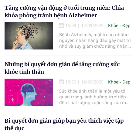
chồn thường xuyên là những dấu
hiệu phổ biến nhưng lại bị nhiều
Tăng cường vận động ở tuổi trung niên: Chìa
người xem nhẹ hoặc hiểu sai. Thực
khóa phòng tránh bệnh Alzheimer
tế, đây có thể là biểu hiện của suy
nhược thần kinh – một vấn đề sức
15:59
|
12/09/2025
Khỏe - Đẹp
khỏe ảnh hưởng lớn đến chất
Bệnh Alzheimer, một trong những
lượng cuộc sống của người trung
nguyên nhân hàng đầu gây mất trí
niên. Vậy suy nhược thần kinh là
nhớ và suy giảm chức năng nhận
gì, nguyên nhân từ đâu, và làm thế
thức, đang trở thành mối quan
nào để cải thiện?
tâm lớn của y học toàn cầu.
Những bí quyết đơn giản để tăng cường sức
khỏe tinh thần
15:59
|
12/09/2025
Khỏe - Đẹp
Sức khỏe tinh thần là một yếu tố
quan trọng, ảnh hưởng trực tiếp
đến chất lượng cuộc sống của mỗi
người. Tuy nhiên, không phải ai
cũng nhận ra rằng những hành
động đơn giản hàng ngày có thể
Bí quyết đơn giản giúp bạn yêu thích việc tập
mang lại sự cải thiện đáng kể cho
thể dục
tinh thần của chúng ta. Một