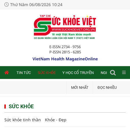
Thứ Năm 06/08/2026 10:24
E-ISSN 2734 - 9756
P-ISSN 2815 - 6285
VietNam Health MagazineOnline
NLINE
TIN TỨC
SỨC KHỎE
Y HỌC CỔ TRUYỀN
NGHIÊN CỨU TRA
MỚI NHẤT
ĐỌC NHIỀU
SỨC KHỎE
Sức khỏe tinh thần
Khỏe - Đẹp