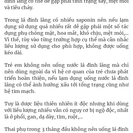
đinh lăng có thể dễ gặp phải tình trạng say, mệt mỏi
và tiêu chảy.
Trong lá đinh lăng có nhiều saponin nên nếu lạm
dụng sử dụng quá nhiều rất dễ gặp phải một số tác
dụng phụ chóng mặt, hoa mắt, khó chịu, mệt mỏi,...
Vì thế, tùy vào từng trường hợp cụ thể mà cân nhắc
liều lượng sử dụng cho phù hợp, không được uống
kéo dài.
Trẻ em không nên uống nước lá đinh lăng mà chỉ
nên dùng ngoài da vì hệ cơ quan của trẻ chưa phát
triển hoàn thiện, nếu lạm dụng uống nước lá đinh
lăng có thể ảnh hưởng xấu tới tổng trạng cũng như
hệ tim mạch.
Tuy là dược liệu thiên nhiên ít độc nhưng khi dùng
với liều lượng nhiều vẫn có nguy cơ bị ngộ độc, nhất
là ở phổi, gan, dạ dày, tim, ruột,...
Thai phụ trong 3 tháng đầu không nên uống lá đinh