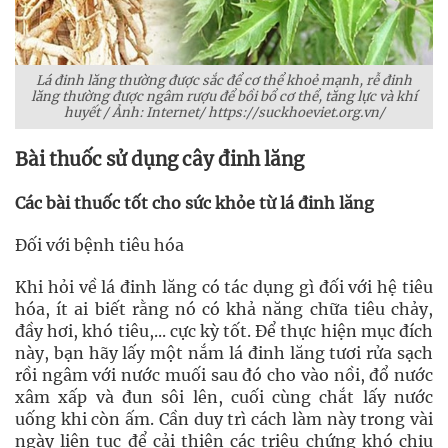
Lá đinh lăng thường được sắc để cơ thể khoẻ mạnh, rễ đinh
lăng thường được ngâm rượu để bồi bổ cơ thể, tăng lực và khí
huyết
/ Ảnh: Internet/ https://suckhoeviet.org.vn/
Bài thuốc sử dụng cây đinh lăng
Các bài thuốc tốt cho sức khỏe từ lá đinh lăng
Đối với bệnh tiêu hóa
Khi hỏi về lá đinh lăng có tác dụng gì đối với hệ tiêu
hóa, ít ai biết rằng nó có khả năng chữa tiêu chảy,
đầy hơi, khó tiêu,... cực kỳ tốt. Để thực hiện mục đích
này, bạn hãy lấy một nắm lá đinh lăng tươi rửa sạch
rồi ngâm với nước muối sau đó cho vào nồi, đổ nước
xâm xấp và đun sôi lên, cuối cùng chắt lấy nước
uống khi còn ấm. Cần duy trì cách làm này trong vài
ngày liên tục để cải thiện các triệu chứng khó chịu