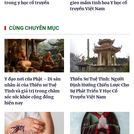
trong y học cổ truyền
gieo mầm tinh hoa Y học cổ
truyền Việt Nam
CÙNG CHUYÊN MỤC
Y đạo nơi cửa Phật – Di sản
Thiền Sư Tuệ Tĩnh: Người
nhân ái của Thiền sư Tuệ
Định Hướng Chiến Lược Cho
Tĩnh và giá trị trong chăm
Sự Phát Triển Y Học Cổ
sóc sức khỏe cộng đồng
Truyền Việt Nam
hiện nay