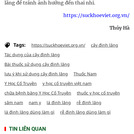
lăng để tránh ảnh hưởng đến thai nhi.
https://suckhoeviet.org.vn/
Thúy Hà
Tags:
https://suckhoeviet.org.vn/
cây đinh lăng
Tác dụng của cây đinh lăng
Bài thuốc sử dụng cây đinh lăng
lưu ý khi sử dụng cây đinh lăng
Thuốc Nam
Y Học Cổ Truyền
y học cổ truyền việt nam
chữa bệnh băng Y Học Cổ Truyền
thuốc y học cổ truyền
sâm nam
nam y
lá đinh lăng
rễ đinh lăng
lá đinh lăng dùng làm gì
rễ đinh lăng dùng làm gì
TIN LIÊN QUAN