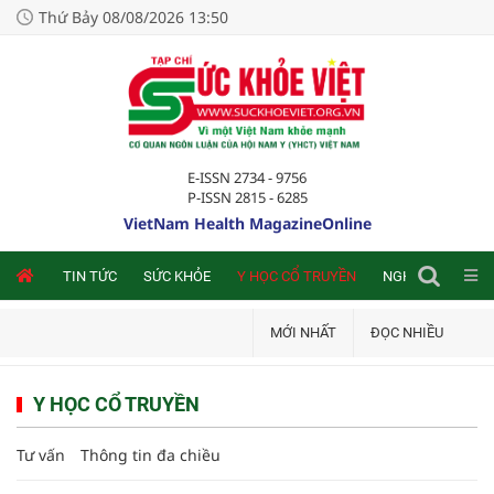
Thứ Bảy 08/08/2026 13:50
E-ISSN 2734 - 9756
P-ISSN 2815 - 6285
VietNam Health MagazineOnline
NLINE
TIN TỨC
SỨC KHỎE
Y HỌC CỔ TRUYỀN
NGHIÊN CỨU TRA
MỚI NHẤT
ĐỌC NHIỀU
Y HỌC CỔ TRUYỀN
Tư vấn
Thông tin đa chiều