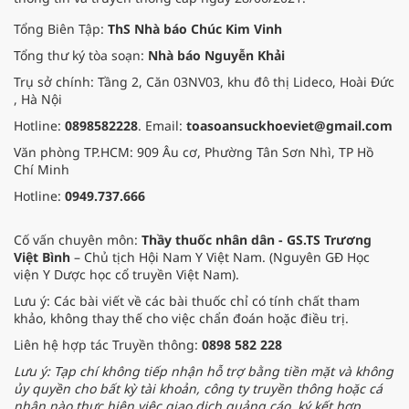
pháp Nam y thuần Việt, giúp xoa
dịu cơn đau và nâng cao sức khỏe
Tổng Biên Tập:
ThS Nhà báo Chúc Kim Vinh
cho các cựu chiến binh trước sự
Tổng thư ký tòa soạn:
Nhà báo Nguyễn Khải
thay đổi đột ngột của thời tiết.
Trụ sở chính: Tầng 2, Căn 03NV03, khu đô thị Lideco, Hoài Đức
, Hà Nội
Hotline:
0898582228
. Email:
toasoansuckhoeviet@gmail.com
Văn phòng TP.HCM: 909 Âu cơ, Phường Tân Sơn Nhì, TP Hồ
Chí Minh
Hotline:
0949.737.666
Cố vấn chuyên môn:
Thầy thuốc nhân dân - GS.TS Trương
Việt Bình
– Chủ tịch Hội Nam Y Việt Nam. (Nguyên GĐ Học
viện Y Dược học cổ truyền Việt Nam).
Lưu ý: Các bài viết về các bài thuốc chỉ có tính chất tham
khảo, không thay thế cho việc chẩn đoán hoặc điều trị.
Liên hệ hợp tác Truyền thông:
0898 582 228
Lưu ý: Tạp chí không tiếp nhận hỗ trợ bằng tiền mặt và không
ủy quyền cho bất kỳ tài khoản, công ty truyền thông hoặc cá
nhân nào thực hiện việc giao dịch quảng cáo, ký kết hợp