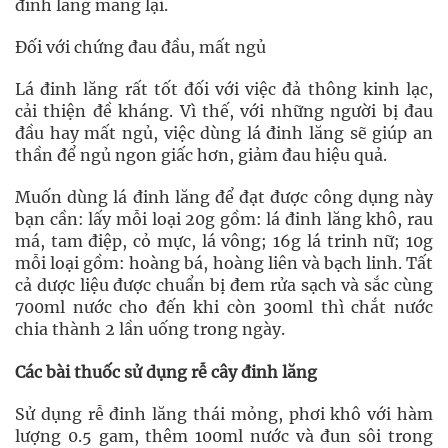
đinh lăng mang lại.
Đối với chứng đau đầu, mất ngủ
Lá đinh lăng rất tốt đối với việc đả thông kinh lạc,
cải thiện đề kháng. Vì thế, với những người bị đau
đầu hay mất ngủ, việc dùng lá đinh lăng sẽ giúp an
thần để ngủ ngon giấc hơn, giảm đau hiệu quả.
Muốn dùng lá đinh lăng để đạt được công dụng này
bạn cần: lấy mỗi loại 20g gồm: lá đinh lăng khô, rau
má, tam điệp, cỏ mực, lá vông; 16g lá trinh nữ; 10g
mỗi loại gồm: hoàng bá, hoàng liên và bạch linh. Tất
cả dược liệu được chuẩn bị đem rửa sạch và sắc cùng
700ml nước cho đến khi còn 300ml thì chắt nước
chia thành 2 lần uống trong ngày.
Các bài thuốc sử dụng rễ cây đinh lăng
Sử dụng rễ đinh lăng thái mỏng, phơi khô với hàm
lượng 0.5 gam, thêm 100ml nước và đun sôi trong