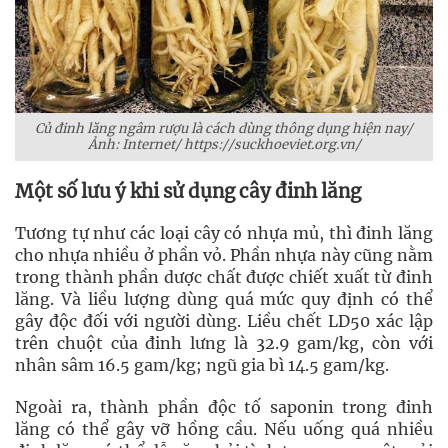
Củ đinh lăng ngâm rượu là cách dùng thông dụng hiện nay/
Ảnh: Internet/ https://suckhoeviet.org.vn/
Một số lưu ý khi sử dụng cây đinh lăng
Tương tự như các loại cây có nhựa mủ, thì đinh lăng
cho nhựa nhiều ở phần vỏ. Phần nhựa này cũng nằm
trong thành phần dược chất được chiết xuất từ đinh
lăng. Và liều lượng dùng quá mức quy định có thể
gây độc đối với người dùng. Liều chết LD50 xác lập
trên chuột của đinh lưng là 32.9 gam/kg, còn với
nhân sâm 16.5 gam/kg; ngũ gia bì 14.5 gam/kg.
Ngoài ra, thành phần độc tố saponin trong đinh
lăng có thể gây vỡ hồng cầu. Nếu uống quá nhiều