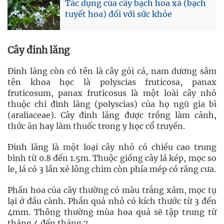
Tác dụng của cây bạch hoa xà (bạch
tuyết hoa) đối với sức khỏe
Cây đinh lăng
Đinh lăng còn có tên là cây gỏi cá, nam dương sâm
tên khoa học là polyscias fruticosa, panax
fruticosum, panax fruticosus là một loài cây nhỏ
thuộc chi đinh lăng (polyscias) của họ ngũ gia bì
(araliaceae). Cây đinh lăng được trồng làm cảnh,
thức ăn hay làm thuốc trong y học cổ truyền.
Đinh lăng là một loại cây nhỏ có chiều cao trung
bình từ 0.8 đến 1.5m. Thuộc giống cây lá kép, mọc so
le, lá có 3 lần xẻ lông chim còn phía mép có răng cưa.
Phần hoa của cây thường có màu trắng xám, mọc tụ
lại ở đầu cành. Phần quả nhỏ có kích thước từ 3 đến
4mm. Thông thường mùa hoa quả sẽ tập trung từ
tháng 4 đến tháng 7