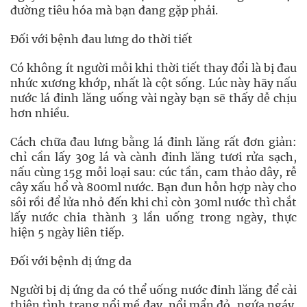
đường tiêu hóa mà bạn đang gặp phải.
Đối với bệnh đau lưng do thời tiết
Có không ít người mỗi khi thời tiết thay đổi là bị đau
nhức xương khớp, nhất là cột sống. Lúc này hãy nấu
nước lá đinh lăng uống vài ngày bạn sẽ thấy dễ chịu
hơn nhiều.
Cách chữa đau lưng bằng lá đinh lăng rất đơn giản:
chỉ cần lấy 30g lá và cành đinh lăng tươi rửa sạch,
nấu cùng 15g mỗi loại sau: cúc tần, cam thảo dây, rễ
cây xấu hổ và 800ml nước. Bạn đun hỗn hợp này cho
sôi rồi để lửa nhỏ đến khi chỉ còn 30ml nước thì chắt
lấy nước chia thành 3 lần uống trong ngày, thực
hiện 5 ngày liên tiếp.
Đối với bệnh dị ứng da
Người bị dị ứng da có thể uống nước đinh lăng để cải
thiện tình trạng nổi mề đay, nổi mẩn đỏ, ngứa ngáy.