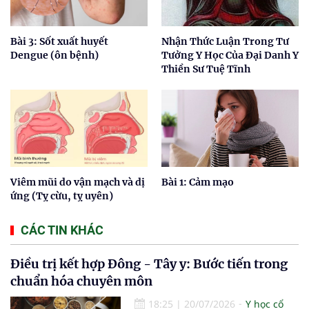
Bài 3: Sốt xuất huyết
Nhận Thức Luận Trong Tư
Dengue (ôn bệnh)
Tưởng Y Học Của Đại Danh Y
Thiền Sư Tuệ Tĩnh
Viêm mũi do vận mạch và dị
Bài 1: Cảm mạo
ứng (Tỵ cừu, tỵ uyên)
CÁC TIN KHÁC
Điều trị kết hợp Đông - Tây y: Bước tiến trong
chuẩn hóa chuyên môn
18:25
|
20/07/2026
Y học cổ