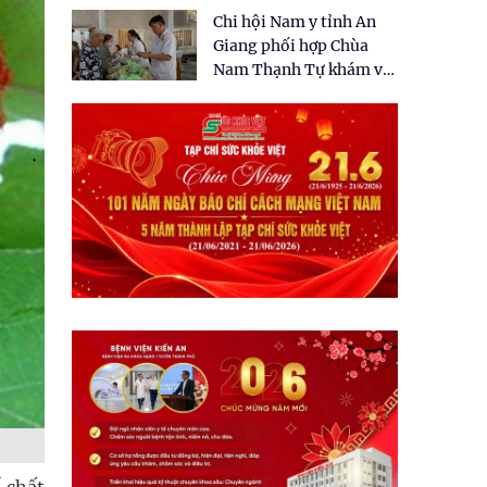
tặng quà cho 150 người
Chi hội Nam y tỉnh An
dân tại xã Tân Tập
Giang phối hợp Chùa
Nam Thạnh Tự khám và
cấp thuốc miễn phí cho
nhân dân