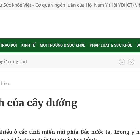
tử Sức khỏe Việt - Cơ quan ngôn luận của Hội Nam Y (Hội YDHCT) V
 TRAO ĐỔI
KINH TẾ
MÔI TRƯỜNG & SỨC KHỎE
PHÁP LUẬT & SỨC KHỎE
D
ngừa ung thư
 Máu Của Các Loài Nhân Sâm (Panax Spp.): Tổng
chiều
h của cây dướng
oàn quốc
g trưởng mới của Việt Nam
phương hai cấp trong quản lý hoạt động nha khoa,
nhiều ở các tỉnh miền núi phía Bắc nước ta. Trong y h
ng, có tác dụng điều trị nhiều loại bệnh.