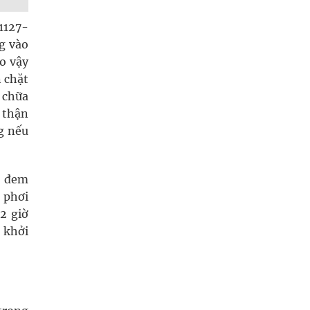
1127-
ng vào
do vậy
n chặt
 chữa
 thận
g nếu
1 đem
 phơi
12 giờ
i khởi