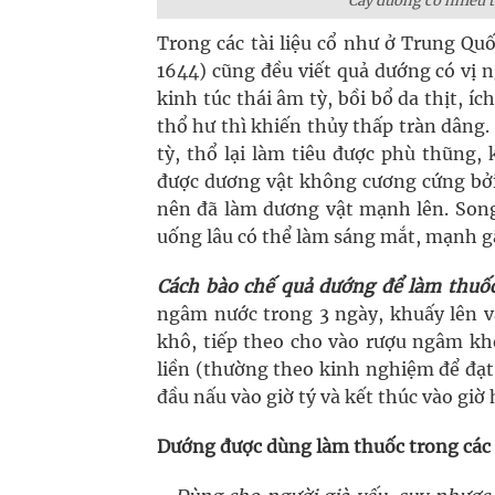
Cây dướng có nhiều t
Trong các tài liệu cổ như ở Trung Qu
1644) cũng đều viết quả dướng có vị n
kinh túc thái âm tỳ, bồi bổ da thịt, í
thổ hư thì khiến thủy thấp tràn dâng.
tỳ, thổ lại làm tiêu được phù thũng,
được dương vật không cương cứng bởi 
nên đã làm dương vật mạnh lên. Song
uống lâu có thể làm sáng mắt, mạnh gâ
Cách bào chế quả dướng để làm thuốc
ngâm nước trong 3 ngày, khuấy lên và
khô, tiếp theo cho vào rượu ngâm khoả
liền (thường theo kinh nghiệm để đạt đ
đầu nấu vào giờ tý và kết thúc vào giờ 
Dướng được dùng làm thuốc trong các