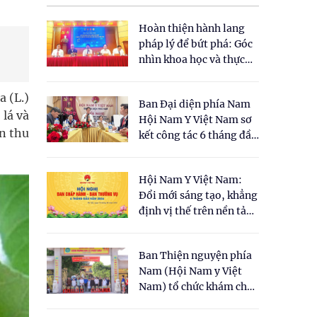
Hoàn thiện hành lang
pháp lý để bứt phá: Góc
nhìn khoa học và thực
tiễn tại Tọa đàm " Đề
xuất một số nội dung
a (L.)
Ban Đại diện phía Nam
cho Luật Y dược cổ
 lá và
Hội Nam Y Việt Nam sơ
truyền Việt Nam"
ín thu
kết công tác 6 tháng đầu
năm 2026
Hội Nam Y Việt Nam:
Đổi mới sáng tạo, khẳng
định vị thế trên nền tảng
y học cổ truyền và khoa
học hiện đại
Ban Thiện nguyện phía
Nam (Hội Nam y Việt
Nam) tổ chức khám chữa
bệnh y học cổ truyền và