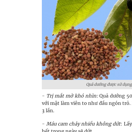
Quả dướng được sử dụng 
-
Trị mắt mờ khó nhìn:
Quả dướng 500
với mật làm viên to như đầu ngón trỏ. 
3 lần.
-
Máu cam chảy nhiều không dứt
: Lấ
hết trong ngày sẽ dứt.