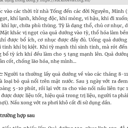
ác dụng trong đông y. https://suckhoeviet.org.vn/
ốc vào các thời từ nhà Tống đến các đời Nguyên, Minh (
gọt, khí lạnh, không độc, khí mỏng, vi hậu, khi đi xuố
ch khí lực, chữa phù thũng. Tỳ là dạng thổ, chủ cơ nhục, 
 Mặt khác vị ngọt của quả dướng vào tỳ, thổ hóa làm bề
 khí được bổ ích, cơ nhục được đầy đủ. Uống quả dướng
tinh khí bị kiệt. Khi tỳ mạnh thì sinh tinh, mà rót đến
 bổ tỳ ích khí đều làm cho 5 tạng mạnh lên. Quả dướn
n cốt, chống lão hóa, nhẹ mình...
:
Người ta thường lấy quả dướng về vào các tháng 8-1
 loại bỏ quả nổi trên mặt nước. Sau 3 ngày vớt ra đem
ng 5-10 phút, rồi lại vớt ra cho vào nồi nấu liên tục 
ược dược liệu tốt, hiệu quả trong trị liệu, người ta phả
hợi). Nấu xong vớt ra phơi khô cất đi sử dụng dần.
 trường hợp sau