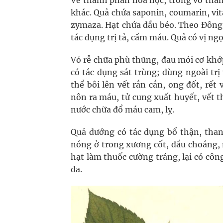
Về thành phần hóa học, trong vỏ thân
khác. Quả chứa saponin, coumarin, vita
zymaza. Hạt chứa dầu béo. Theo Đông y,
tác dụng trị tả, cầm máu. Quả có vị ngọ
Vỏ rễ chữa phù thũng, đau mỏi cơ khớp.
có tác dụng sát trùng; dùng ngoài trị
thể bôi lên vết rắn cắn, ong đốt, rết
nôn ra máu, tử cung xuất huyết, vết th
nư­ớc chữa đổ máu cam, lỵ.
Quả dướng có tác dụng bổ thận, thanh
nóng ở trong x­ương cốt, đầu choáng,
hạt làm thuốc cư­ờng tráng, lại có cô
da.