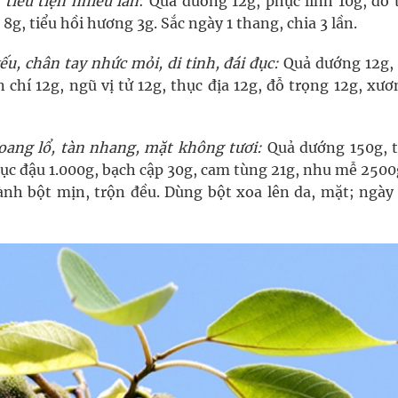
tiểu tiện nhiều lần
: Quả dướng 12g, phục linh 10g, đỗ 
 8g, tiểu hồi hương 3g. Sắc ngày 1 thang, chia 3 lần.
ếu, chân tay nhức mỏi, di tinh, đái đục:
Quả dướng 12g,
ễn chí 12g, ngũ vị tử 12g, thục địa 12g, đỗ trọng 12g, xư
oang lổ, tàn nhang, mặt không tươi:
Quả dướng 150g, 
lục đậu 1.000g, bạch cập 30g, cam tùng 21g, nhu mễ 2500
thành bột mịn, trộn đều. Dùng bột xoa lên da, mặt; ngày