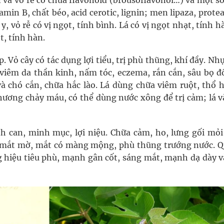
 và vỏ rễ có chứa flavonoid (brousoflavonol…) và một số
min B, chất béo, acid cerotic, lignin; men lipaza, prote
 vỏ rễ có vị ngọt, tính bình. Lá có vị ngọt nhạt, tính h
t, tính hàn.
 Vỏ cây có tác dụng lợi tiểu, trị phù thũng, khí đầy. Nh
 viêm da thần kinh, nấm tóc, eczema, rắn cắn, sâu bọ đ
 và chó cắn, chữa hắc lào. Lá dùng chữa viêm ruột, thổ 
ư­ơng chảy máu, có thể dùng n­ước xông để trị cảm; lá v
 can, minh mục, lợi niệu. Chữa cảm, ho, lư­ng gối mỏi
 mắt mờ, mắt có màng mộng, phù thũng trư­ớng n­ước. Q
ng hiệu tiê­u phù, mạnh gân cốt, sáng mắt, mạnh dạ dày 