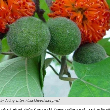
cây dướng. https://suckhoeviet.org.vn/