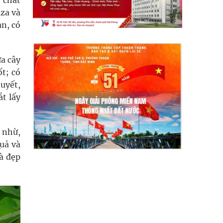
 chất
aza và
àn, có
ựa cây
ốt; có
huyết,
ắt lấy
 nhừ,
uả và
và đẹp