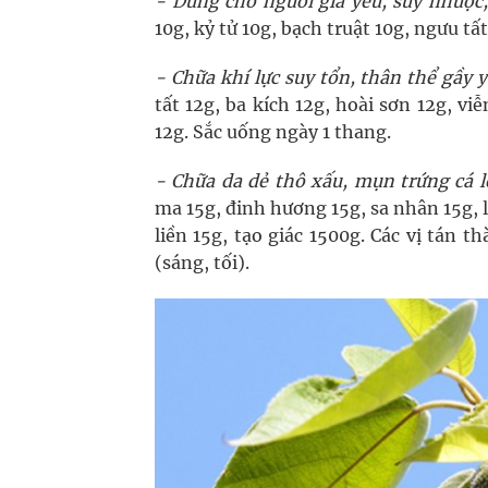
- Dùng cho người già yếu, suy nhược, 
10g, kỷ tử 10g, bạch truật 10g, ngưu tất
- Chữa khí lực suy tổn, thân thể gầy y
tất 12g, ba kích 12g, hoài sơn 12g, vi
12g. Sắc uống ngày 1 thang.
- Chữa da dẻ thô xấu, mụn trứng cá l
ma 15g, đinh hương 15g, sa nhân 15g, 
liền 15g, tạo giác 1500g. Các vị tán 
(sáng, tối).