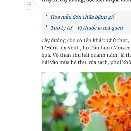
bảo vệ sức khỏe Nhân dân
Không chỉ cắt tóc, Đông Tây Barbershop dành ng
Hoa mẫu đơn chữa bệnh gì?
Thỏ ty tử - Vị thuốc lạ mà quen
Bệnh viện không được thu thêm tiền của người b
Cây dướng còn có tên khác: Chử thực, 
cầu
L’Hérit. ex Vent., họ Dâu tằm (Moracea
quả. Vỏ thân thu hái quanh năm; lá th
Ung thư thận: Nguy hiểm vì tiến triển quá âm th
hái vào mùa hè thu, rửa sạch, phơi khô
Vương Thành Công: Khi việc học bắt đầu từ trải 
Chấn chỉnh hoạt động kinh doanh dược liệu