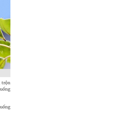
 trộn
y uống
t uống