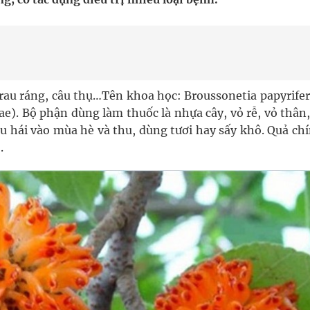
uồn lực cho môi trường và cộng đồng
ệnh bảo hiểm y tế nếu không đăng ký khám theo yêu
rau ráng, câu thụ…Tên khoa học: Broussonetia papyrifer
e). Bộ phận dùng làm thuốc là nhựa cây, vỏ rễ, vỏ thân,
u hái vào mùa hè và thu, dùng t­ươi hay sấy khô. Quả ch
ầm
.
nghiệm thực tế