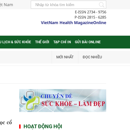
iệt Nam
E-ISSN 2734 - 9756
P-ISSN 2815 - 6285
VietNam Health MagazineOnline
U LỊCH & SỨC KHỎE
THẾ GIỚI
TẠP CHÍ IN
GỬI BÀI ONLINE
MỚI NHẤT
ĐỌC NHIỀU
ọc cổ
HOẠT ĐỘNG HỘI