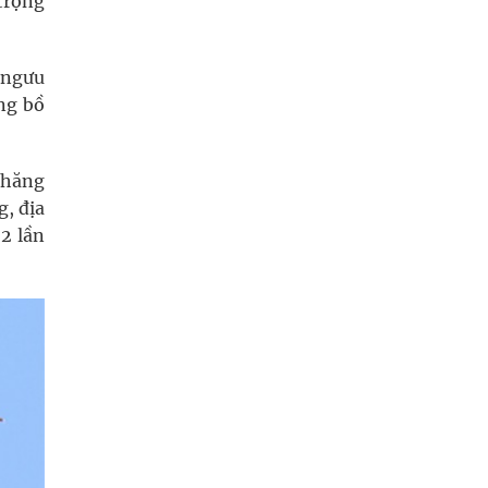
trọng
 ngưu
ơng bồ
thăng
g, địa
 2 lần