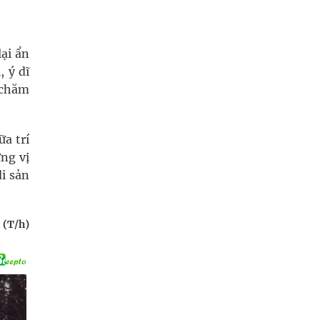
lại ẩn
, ý dĩ
 chăm
ữa trí
ng vị
i sản
 (T/h)