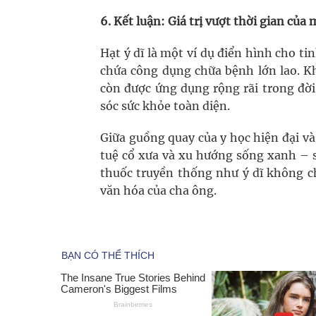
6. Kết luận: Giá trị vượt thời gian của
Hạt ý dĩ là một ví dụ điển hình cho ti
chứa công dụng chữa bệnh lớn lao. Khô
còn được ứng dụng rộng rãi trong đời
sóc sức khỏe toàn diện.
Giữa guồng quay của y học hiện đại và 
tuệ cổ xưa và xu hướng sống xanh – s
thuốc truyền thống như ý dĩ không ch
văn hóa của cha ông.