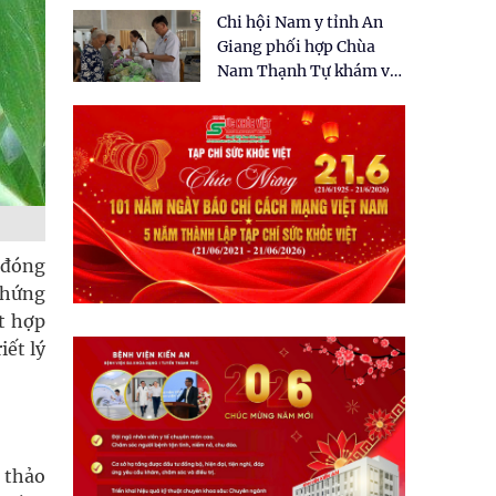
tặng quà cho 150 người
Chi hội Nam y tỉnh An
dân tại xã Tân Tập
Giang phối hợp Chùa
Nam Thạnh Tự khám và
cấp thuốc miễn phí cho
nhân dân
n đóng
chứng
t hợp
iết lý
 thảo