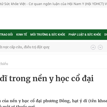
 tử Sức khỏe Việt - Cơ quan ngôn luận của Hội Nam Y (Hội YDHCT) 
 TRAO ĐỔI
KINH TẾ
MÔI TRƯỜNG & SỨC KHỎE
PHÁP LUẬT & SỨC KHỎE
D
nh vực cấp cứu, điều trị đột quỵ
 lại khai thác vào ngày 19/8
chiều
g ương cơ sở 2 đón hơn 500 lượt khám
dĩ trong nền y học cổ đại
ông rải rác.
t triển nguồn nhân lực thời kỳ mới
 Slimaura Care x3 trên 2 sàn thương mại điện tử
của nền y học cổ đại phương Đông, hạt ý dĩ (tên khoa
là một vị thuốc quý.