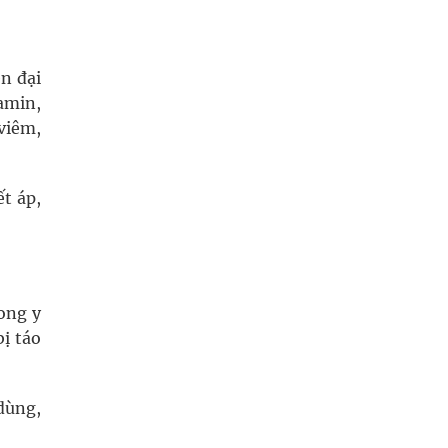
n đại
amin,
viêm,
ết áp,
ong y
bị táo
 dùng,