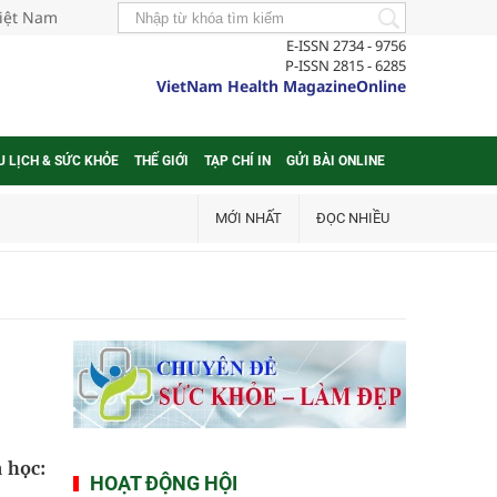
Việt Nam
E-ISSN 2734 - 9756
P-ISSN 2815 - 6285
VietNam Health MagazineOnline
U LỊCH & SỨC KHỎE
THẾ GIỚI
TẠP CHÍ IN
GỬI BÀI ONLINE
MỚI NHẤT
ĐỌC NHIỀU
 học:
HOẠT ĐỘNG HỘI