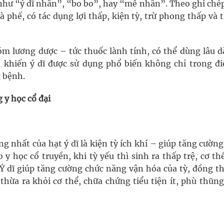
 như “ý dĩ nhân”, “bo bo”, hay “mễ nhân”. Theo ghi chép
và phế, có tác dụng lợi thấp, kiện tỳ, trừ phong thấp và
hóm lương dược – tức thuốc lành tính, có thể dùng lâu d
 khiến ý dĩ được sử dụng phổ biến không chỉ trong điề
 bệnh.
g y học cổ đại
 nhất của hạt ý dĩ là kiện tỳ ích khí – giúp tăng cường
 y học cổ truyền, khi tỳ yếu thì sinh ra thấp trệ, cơ t
 dĩ giúp tăng cường chức năng vận hóa của tỳ, đồng thờ
thừa ra khỏi cơ thể, chữa chứng tiểu tiện ít, phù thũn