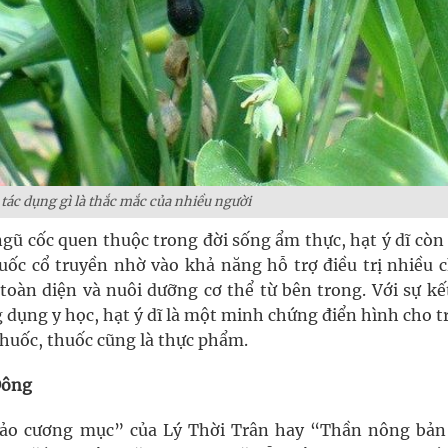
ó tác dụng gì là thắc mắc của nhiều người
ngũ cốc quen thuộc trong đời sống ẩm thực, hạt ý dĩ cò
huốc cổ truyền nhờ vào khả năng hỗ trợ điều trị nhiều 
oàn diện và nuôi dưỡng cơ thể từ bên trong. Với sự kế
g dụng y học, hạt ý dĩ là một minh chứng điển hình cho tr
huốc, thuốc cũng là thực phẩm.
Đông
hảo cương mục” của Lý Thời Trân hay “Thần nông bản