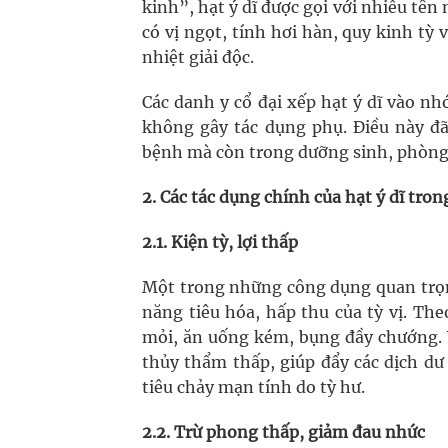
kinh”, hạt ý dĩ được gọi với nhiều tên
có vị ngọt, tính hơi hàn, quy kinh tỳ 
nhiệt giải độc.
Các danh y cổ đại xếp hạt ý dĩ vào n
không gây tác dụng phụ. Điều này đã
bệnh mà còn trong dưỡng sinh, phòng
2. Các tác dụng chính của hạt ý dĩ tron
2.1. Kiện tỳ, lợi thấp
Một trong những công dụng quan trọng
năng tiêu hóa, hấp thu của tỳ vị. Theo
mỏi, ăn uống kém, bụng đầy chướng. Ý
thủy thẩm thấp, giúp đẩy các dịch dư 
tiêu chảy mạn tính do tỳ hư.
2.2. Trừ phong thấp, giảm đau nhức