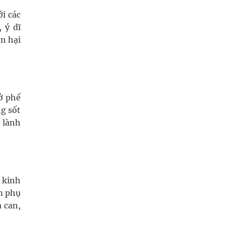
ới các
 ý dĩ
n hại
ở phế
ng sốt
 lành
 kinh
ễm phụ
ạ can,