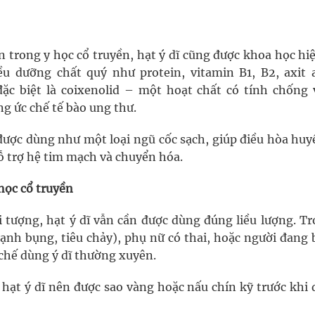
trong y học cổ truyền, hạt ý dĩ cũng được khoa học hiệ
u dưỡng chất quý như protein, vitamin B1, B2, axit 
đặc biệt là coixenolid – một hoạt chất có tính chống 
g ức chế tế bào ung thư.
được dùng như một loại ngũ cốc sạch, giúp điều hòa huy
ỗ trợ hệ tim mạch và chuyển hóa.
 học cổ truyền
i tượng, hạt ý dĩ vẫn cần được dùng đúng liều lượng. Tr
lạnh bụng, tiêu chảy), phụ nữ có thai, hoặc người đang 
chế dùng ý dĩ thường xuyên.
, hạt ý dĩ nên được sao vàng hoặc nấu chín kỹ trước khi