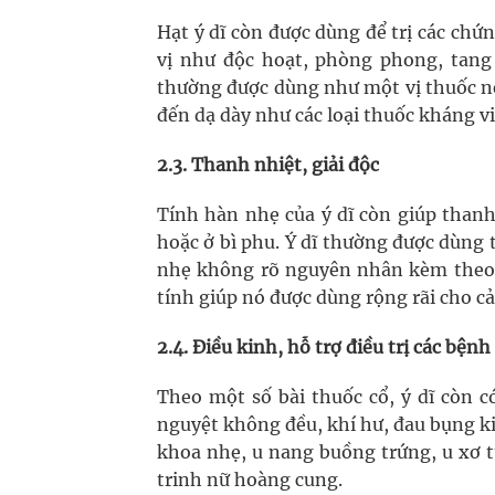
Hạt ý dĩ còn được dùng để trị các chứ
vị như độc hoạt, phòng phong, tang 
thường được dùng như một vị thuốc n
đến dạ dày như các loại thuốc kháng v
2.3. Thanh nhiệt, giải độc
Tính hàn nhẹ của ý dĩ còn giúp thanh
hoặc ở bì phu. Ý dĩ thường được dùng 
nhẹ không rõ nguyên nhân kèm theo 
tính giúp nó được dùng rộng rãi cho cả
2.4. Điều kinh, hỗ trợ điều trị các bện
Theo một số bài thuốc cổ, ý dĩ còn c
nguyệt không đều, khí hư, đau bụng ki
khoa nhẹ, u nang buồng trứng, u xơ tử
trinh nữ hoàng cung.