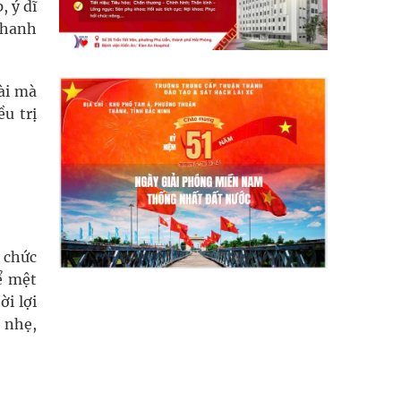
, ý dĩ
 thanh
ài mà
u trị
 chức
hể mệt
i lợi
g nhẹ,