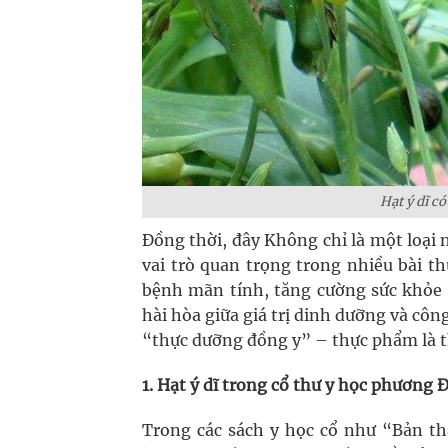
Hạt ý dĩ c
Đồng thời, đây Không chỉ là một loại 
vai trò quan trọng trong nhiều bài t
bệnh mãn tính, tăng cường sức khỏe t
hài hòa giữa giá trị dinh dưỡng và côn
“thực dưỡng đồng y” – thực phẩm là t
1. Hạt ý dĩ trong cổ thư y học phương 
Trong các sách y học cổ như “Bản t