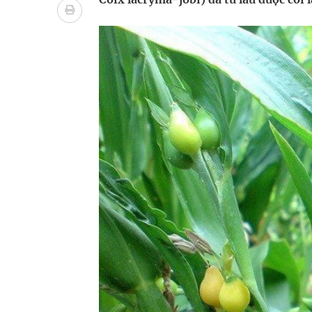
BSR tăng 12,5% năng lực tồn chứa dầu thô tại 
Gần 30% dân số cả nước đã được khám sức khỏe đ
Ung thư thận: Nguy hiểm vì tiến triển quá âm th
Nhiều chuỗi hoạt động lớn được diễn ra tại Lễ hộ