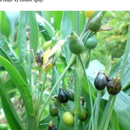
NMLD Dung Quất
ịnh kỳ, khám sàng lọc miễn phí
ầm
i sầu riêng 2026