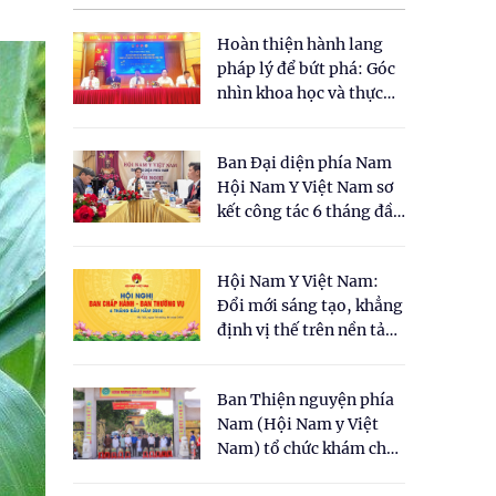
Hoàn thiện hành lang
pháp lý để bứt phá: Góc
nhìn khoa học và thực
tiễn tại Tọa đàm " Đề
xuất một số nội dung
Ban Đại diện phía Nam
cho Luật Y dược cổ
Hội Nam Y Việt Nam sơ
truyền Việt Nam"
kết công tác 6 tháng đầu
năm 2026
Hội Nam Y Việt Nam:
Đổi mới sáng tạo, khẳng
định vị thế trên nền tảng
y học cổ truyền và khoa
học hiện đại
Ban Thiện nguyện phía
Nam (Hội Nam y Việt
Nam) tổ chức khám chữa
bệnh y học cổ truyền và