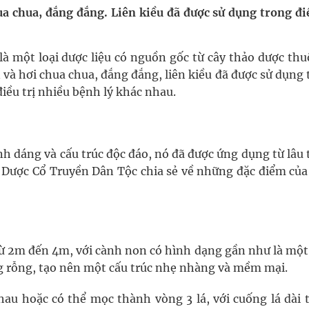
uồn lực cho môi trường và cộng đồng
ua chua, đắng đắng. Liên kiều đã được sử dụng trong đi
ệnh bảo hiểm y tế nếu không đăng ký khám theo yêu
 là một loại dược liệu có nguồn gốc từ cây thảo dược th
n và hơi chua chua, đắng đắng, liên kiều đã được sử dụng
iều trị nhiều bệnh lý khác nhau.
ầm
i sầu riêng 2026
hình dáng và cấu trúc độc đáo, nó đã được ứng dụng từ lâu
 Y Dược Cổ Truyền Dân Tộc chia sẻ về những đặc điểm củ
ngừa ung thư
o từ 2m đến 4m, với cành non có hình dạng gần như là mộ
ng rỗng, tạo nên một cấu trúc nhẹ nhàng và mềm mại.
hau hoặc có thể mọc thành vòng 3 lá, với cuống lá dài t