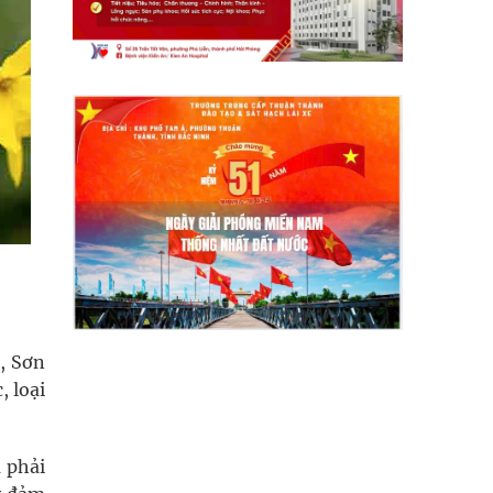
, Sơn
, loại
m phải