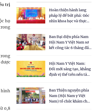
ều trị
Hoàn thiện hành lang
pháp lý để bứt phá: Góc
uộc họ
nhìn khoa học và thực
tiễn tại Tọa đàm " Đề
 trong
xuất một số nội dung
Ban Đại diện phía Nam
cho Luật Y dược cổ
Hội Nam Y Việt Nam sơ
truyền Việt Nam"
kết công tác 6 tháng đầu
năm 2026
 trong
a dược
Hội Nam Y Việt Nam:
Đổi mới sáng tạo, khẳng
định vị thế trên nền tảng
y học cổ truyền và khoa
học hiện đại
Ban Thiện nguyện phía
t hình
Nam (Hội Nam y Việt
Nam) tổ chức khám chữa
bệnh y học cổ truyền và
ừ 0,8