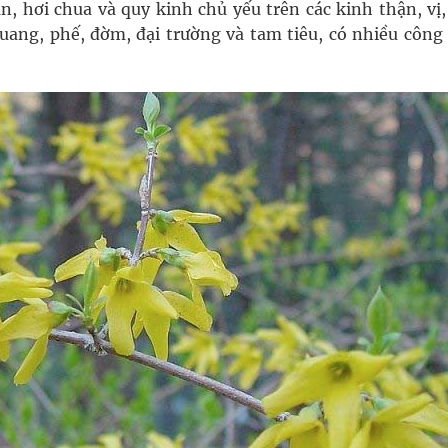
àn, hơi chua và quy kinh chủ yếu trên các kinh thận, vị
uang, phế, đờm, đại trường và tam tiêu, có nhiều công