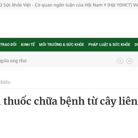
tử Sức khỏe Việt - Cơ quan ngôn luận của Hội Nam Y (Hội YDHCT) V
 TRAO ĐỔI
KINH TẾ
MÔI TRƯỜNG & SỨC KHỎE
PHÁP LUẬT & SỨC KHỎE
D
 Máu Của Các Loài Nhân Sâm (Panax Spp.): Tổng
chiều
oàn quốc
 thuốc chữa bệnh từ cây liên
g trưởng mới của Việt Nam
phương hai cấp trong quản lý hoạt động nha khoa,