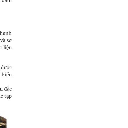
y đảm
Thanh
 và sơ
 liệu
 được
h kiều
i đặc
ác tạp