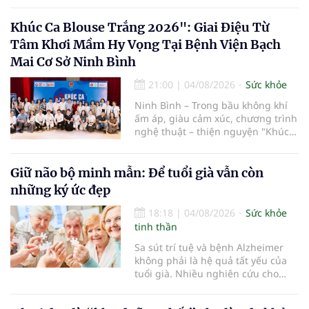
kỳ nghỉ một cách thoải mái hơn...
Khúc Ca Blouse Trắng 2026": Giai Điệu Từ
Tâm Khơi Mầm Hy Vọng Tại Bệnh Viện Bạch
Mai Cơ Sở Ninh Bình
21:00
|
04/08/2026
Sức khỏe
Ninh Bình – Trong bầu không khí
ấm áp, giàu cảm xúc, chương trình
nghệ thuật – thiện nguyện "Khúc
ca Blouse trắng" đã chính thức
khởi động hành trình năm 2026 với
điểm dừng chân đầu tiên tại Bệnh
Giữ não bộ minh mẫn: Để tuổi già vẫn còn
viện Bạch Mai cơ sở Ninh Bình.
những ký ức đẹp
18:18
|
04/08/2026
Sức khỏe
tinh thần
Sa sút trí tuệ và bệnh Alzheimer
không phải là hệ quả tất yếu của
tuổi già. Nhiều nghiên cứu cho
thấy, duy trì lối sống lành mạnh,
kiểm soát tốt các bệnh mạn tính và