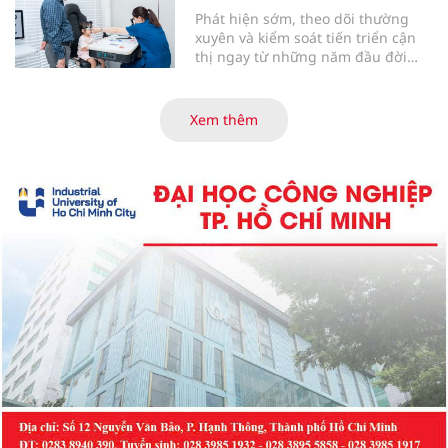
Phát hiện sớm, theo dõi thường
xuyên và kiểm soát tiến triển cận
thị ngay từ những năm đầu đời
được các chuyên gia đánh giá là
chìa khóa bảo vệ thị lực lâu dài cho
trẻ. Đây cũng là định hướng của
Xem thêm
Trung tâm Nhãn nhi và Kiểm soát
cận thị vừa được Bệnh viện Đông
Đô đưa vào hoạt động ngày 1/8.