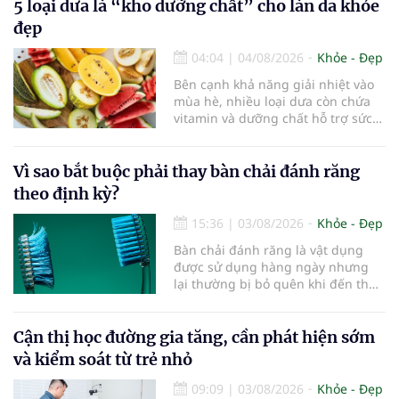
5 loại dưa là “kho dưỡng chất” cho làn da khỏe
rèn luyện trí não mỗi ngày có thể
góp phần làm chậm quá trình suy
đẹp
giảm nhận thức, giúp người cao
tuổi gìn giữ trí nhớ và sống độc lập
04:04
|
04/08/2026
Khỏe - Đẹp
lâu hơn.
Bên cạnh khả năng giải nhiệt vào
mùa hè, nhiều loại dưa còn chứa
vitamin và dưỡng chất hỗ trợ sức
khỏe làn da...
Vì sao bắt buộc phải thay bàn chải đánh răng
theo định kỳ?
15:36
|
03/08/2026
Khỏe - Đẹp
Bàn chải đánh răng là vật dụng
được sử dụng hàng ngày nhưng
lại thường bị bỏ quên khi đến thời
điểm cần thay mới. Theo các
chuyên gia nha khoa, việc sử dụng
bàn chải quá lâu có thể làm giảm
Cận thị học đường gia tăng, cần phát hiện sớm
hiệu quả làm sạch và ảnh hưởng
và kiểm soát từ trẻ nhỏ
đến sức khỏe răng miệng...
09:09
|
03/08/2026
Khỏe - Đẹp