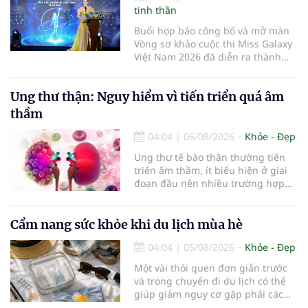
tinh thần
Buổi họp báo công bố và mở màn
Vòng sơ khảo cuộc thi Miss Galaxy
Việt Nam 2026 đã diễn ra thành
công rực rỡ. Sự kiện đánh dấu sự
khởi đầu của một đấu trường nhan
Ung thư thận: Nguy hiểm vì tiến triển quá âm
sắc quy mô, khác biệt và tiên
phong – nơi tôn vinh vẻ đẹp thời
thầm
đại mới kết hợp giữa Tri thức, Bản
lĩnh, Văn hóa và Công nghệ số
04:04
|
06/08/2026
Khỏe - Đẹp
Ung thư tế bào thận thường tiến
triển âm thầm, ít biểu hiện ở giai
đoạn đầu nên nhiều trường hợp
chỉ được phát hiện khi khối u đã
lớn hoặc xuất hiện biến chứng.
Trường hợp một bệnh nhân 79 tuổi
Cẩm nang sức khỏe khi du lịch mùa hè
có khối u tăng gấp đôi kích thước
04:04
|
05/08/2026
Khỏe - Đẹp
chỉ sau 4 tháng theo dõi là lời cảnh
báo về sự cần thiết của việc khám
Một vài thói quen đơn giản trước
sức khỏe định kỳ, đặc biệt ở người
và trong chuyến đi du lịch có thể
cao tuổi.
giúp giảm nguy cơ gặp phải các
vấn đề sức khỏe, từ đó tận hưởng