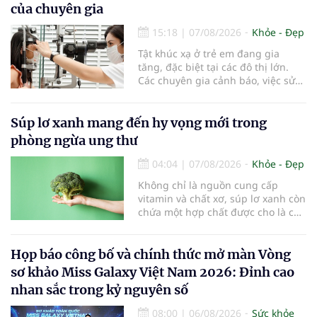
của chuyên gia
15:18
|
07/08/2026
Khỏe - Đẹp
Tật khúc xạ ở trẻ em đang gia
tăng, đặc biệt tại các đô thị lớn.
Các chuyên gia cảnh báo, việc sử
dụng các thiết bị điện tử kéo dài,
thiếu hoạt động ngoài trời và môi
trường học tập chưa đạt chuẩn
Súp lơ xanh mang đến hy vọng mới trong
đang khiến tình trạng cận thị ngày
phòng ngừa ung thư
càng trẻ hóa, đòi hỏi sự vào cuộc
của gia đình, nhà trường và ngành
04:04
|
07/08/2026
Khỏe - Đẹp
y tế để bảo vệ đôi mắt của thế hệ
Không chỉ là nguồn cung cấp
tương lai.
vitamin và chất xơ, súp lơ xanh còn
chứa một hợp chất được cho là có
thể hỗ trợ nhiều cơ chế bảo vệ tự
nhiên của cơ thể...
Họp báo công bố và chính thức mở màn Vòng
sơ khảo Miss Galaxy Việt Nam 2026: Đỉnh cao
nhan sắc trong kỷ nguyên số
08:00
|
06/08/2026
Sức khỏe