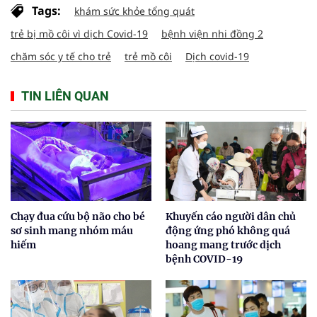
Tags:
khám sức khỏe tổng quát
trẻ bị mồ côi vì dịch Covid-19
bệnh viện nhi đồng 2
chăm sóc y tế cho trẻ
trẻ mồ côi
Dịch covid-19
TIN LIÊN QUAN
Chạy đua cứu bộ não cho bé
Khuyến cáo người dân chủ
sơ sinh mang nhóm máu
động ứng phó không quá
hiếm
hoang mang trước dịch
bệnh COVID-19