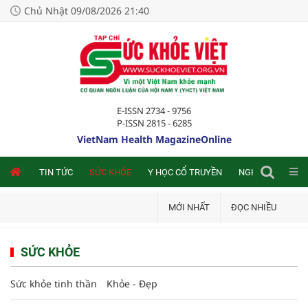
Chủ Nhật 09/08/2026 21:40
E-ISSN 2734 - 9756
P-ISSN 2815 - 6285
VietNam Health MagazineOnline
NLINE
TIN TỨC
SỨC KHỎE
Y HỌC CỔ TRUYỀN
NGHIÊN CỨU TRA
MỚI NHẤT
ĐỌC NHIỀU
SỨC KHỎE
Sức khỏe tinh thần
Khỏe - Đẹp