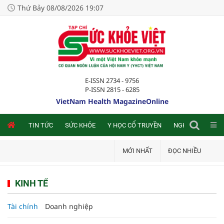
Thứ Bảy 08/08/2026 19:07
E-ISSN 2734 - 9756
P-ISSN 2815 - 6285
VietNam Health MagazineOnline
TIN TỨC
SỨC KHỎE
Y HỌC CỔ TRUYỀN
NGHIÊN CỨU TRA
MỚI NHẤT
ĐỌC NHIỀU
KINH TẾ
Tài chính
Doanh nghiệp