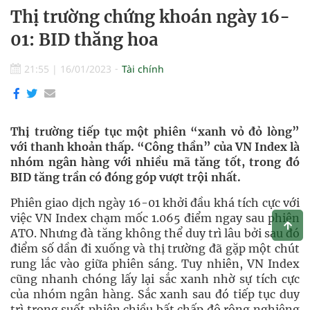
Thị trường chứng khoán ngày 16-
01: BID thăng hoa
21:55
|
16/01/2023
Tài chính
Thị trường tiếp tục một phiên “xanh vỏ đỏ lòng”
với thanh khoản thấp. “Công thần” của VN Index là
nhóm ngân hàng với nhiều mã tăng tốt, trong đó
BID tăng trần có đóng góp vượt trội nhất.
Phiên giao dịch ngày 16-01 khởi đầu khá tích cực với
việc VN Index chạm mốc 1.065 điểm ngay sau phiên
ATO. Nhưng đà tăng không thể duy trì lâu bởi sau đó
điểm số dần đi xuống và thị trường đã gặp một chút
rung lắc vào giữa phiên sáng. Tuy nhiên, VN Index
cũng nhanh chóng lấy lại sắc xanh nhờ sự tích cực
của nhóm ngân hàng. Sắc xanh sau đó tiếp tục duy
trì trong suốt phiên chiều bất chấp độ rộng nghiêng