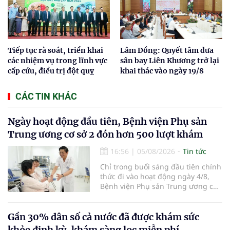
Tiếp tục rà soát, triển khai
Lâm Đồng: Quyết tâm đưa
các nhiệm vụ trong lĩnh vực
sân bay Liên Khương trở lại
cấp cứu, điều trị đột quỵ
khai thác vào ngày 19/8
CÁC TIN KHÁC
Ngày hoạt động đầu tiên, Bệnh viện Phụ sản
Trung ương cơ sở 2 đón hơn 500 lượt khám
16:56
|
05/08/2026
Tin tức
Chỉ trong buổi sáng đầu tiên chính
thức đi vào hoạt động ngày 4/8,
Bệnh viện Phụ sản Trung ương cơ
sở 2 đã tiếp đón hơn 500 lượt
người đến khám, điều trị và đón
em bé đầu tiên chào đời.
Gần 30% dân số cả nước đã được khám sức
khỏe định kỳ, khám sàng lọc miễn phí