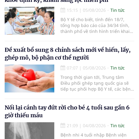
15:15
|
05/08/2026
Tin tức
Bộ Y tế cho biết, tính đến 18/7,
tổng hợp báo cáo của 34/34 tỉnh,
thành phố về tình hình triển khai
khám sức khỏe định kỳ, khám sàng
lọc miễn phí cho người dân, ghi
nhận 32.286.360 người, chiếm gần
Đề xuất bổ sung 8 chính sách mới về hiến, lấy,
30% dân số cả nước đã được khám
ghép mô, bộ phận cơ thể người
sức khỏe định kỳ năm nay.
07:07
|
05/08/2026
Tin tức
Trong thời gian tới, Trung tâm
Điều phối ghép tạng quốc gia sẽ
tiếp tục phối hợp Bộ Y tế, các bệnh
viện và các cơ quan liên quan để
mở rộng mạng lưới điều phối, tăng
cường truyền thông, hoàn thiện
Nối lại cánh tay đứt rời cho bé 4 tuổi sau gần 6
quy trình chuyên môn và hệ thống
giờ thiếu máu
pháp luật để thúc đẩy lĩnh vực
hiến và ghép mô tạng.
21:09
|
04/08/2026
Tin tức
Bệnh nhi 4 tuổi nhập Bệnh viện