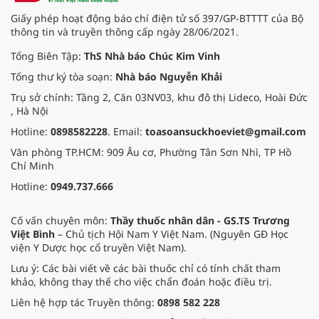
mới.
Giấy phép hoạt động báo chí điện tử số 397/GP-BTTTT của Bộ
thông tin và truyền thông cấp ngày 28/06/2021.
Tổng Biên Tập:
ThS Nhà báo Chúc Kim Vinh
Tổng thư ký tòa soạn:
Nhà báo Nguyễn Khải
Trụ sở chính: Tầng 2, Căn 03NV03, khu đô thị Lideco, Hoài Đức
, Hà Nội
Hotline:
0898582228
. Email:
toasoansuckhoeviet@gmail.com
Văn phòng TP.HCM: 909 Âu cơ, Phường Tân Sơn Nhì, TP Hồ
Chí Minh
Hotline:
0949.737.666
Cố vấn chuyên môn:
Thầy thuốc nhân dân - GS.TS Trương
Việt Bình
– Chủ tịch Hội Nam Y Việt Nam. (Nguyên GĐ Học
viện Y Dược học cổ truyền Việt Nam).
Lưu ý: Các bài viết về các bài thuốc chỉ có tính chất tham
khảo, không thay thế cho việc chẩn đoán hoặc điều trị.
Liên hệ hợp tác Truyền thông:
0898 582 228