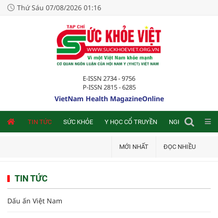
Thứ Sáu 07/08/2026 01:16
E-ISSN 2734 - 9756
P-ISSN 2815 - 6285
VietNam Health MagazineOnline
NLINE
TIN TỨC
SỨC KHỎE
Y HỌC CỔ TRUYỀN
NGHIÊN CỨU TRA
MỚI NHẤT
ĐỌC NHIỀU
TIN TỨC
Dấu ấn Việt Nam