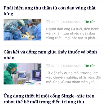
khỏi chức năng" bệnh viêm gan B
là những nội dung trọng tâm được
Phát hiện ung thư thận từ cơn đau vùng thắt
báo cáo tại Hội thảo khoa học cập
lưng
nhật chẩn đoán và điều trị bệnh lý
tiêu hóa - gan mật vừa diễn ra
09:09
|
04/08/2026
Tin tức
ngày 1/8 tại Bệnh viện Đại học
Người đàn ông 64 tuổi, đến bệnh
quốc tế Hồng Bàng.
viện khám sau nhiều ngày đau
vùng thắt lưng, các bác sĩ phát
hiện khối u thận phải kích thước
khoảng 3cm, nghi ngờ ung thư
biểu mô tế bào thận. Với khối u còn
Gắn kết và đồng cảm giữa thầy thuốc và bệnh
ở giai đoạn sớm, người bệnh được
nhân
chỉ định cắt bán phần thận phải
bằng phẫu thuật robot thay vì phải
07:07
|
04/08/2026
Tin tức
cắt bỏ toàn bộ quả thận như trước
Từ việc xây dựng môi trường làm
đây.
việc chuyên nghiệp, nhân văn, đổi
mới ứng xử của nhân viên y tế,
Bệnh viện đa khoa khu vực Phúc
Yên (tỉnh Phú Thọ) đã tạo nên sự
đồng cảm, gắn kết cao giữa thầy
Ứng dụng thiết bị một cổng Single-site trên
thuốc với bệnh nhân.
robot thế hệ mới trong điều trị ung thư