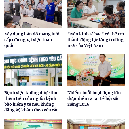
Xây dựng bản đồ mạng lưới
"Nền kinh tế bạc" có thể trở
cấp cứu ngoại viện toàn
thành động lực tăng trưởng
quốc
mới của Việt Nam
Bệnh viện không được thu
Nhiều chuỗi hoạt động lớn
thêm tiền của người bệnh
được diễn ra tại Lễ hội sầu
bảo hiểm y tế nếu không
riêng 2026
đăng ký khám theo yêu cầu