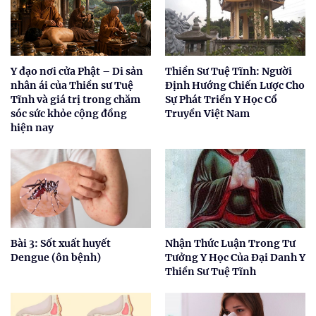
Y đạo nơi cửa Phật – Di sản
Thiền Sư Tuệ Tĩnh: Người
nhân ái của Thiền sư Tuệ
Định Hướng Chiến Lược Cho
Tĩnh và giá trị trong chăm
Sự Phát Triển Y Học Cổ
sóc sức khỏe cộng đồng
Truyền Việt Nam
hiện nay
Bài 3: Sốt xuất huyết
Nhận Thức Luận Trong Tư
Dengue (ôn bệnh)
Tưởng Y Học Của Đại Danh Y
Thiền Sư Tuệ Tĩnh