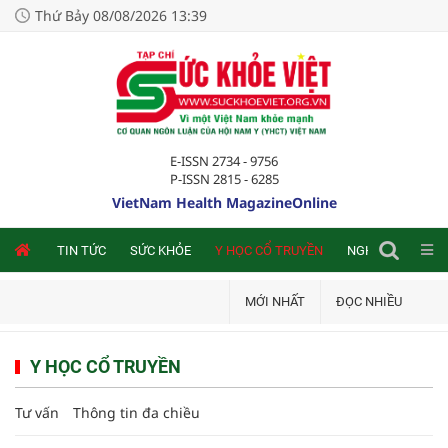
Thứ Bảy 08/08/2026 13:39
E-ISSN 2734 - 9756
P-ISSN 2815 - 6285
VietNam Health MagazineOnline
NLINE
TIN TỨC
SỨC KHỎE
Y HỌC CỔ TRUYỀN
NGHIÊN CỨU TRA
MỚI NHẤT
ĐỌC NHIỀU
Y HỌC CỔ TRUYỀN
Tư vấn
Thông tin đa chiều