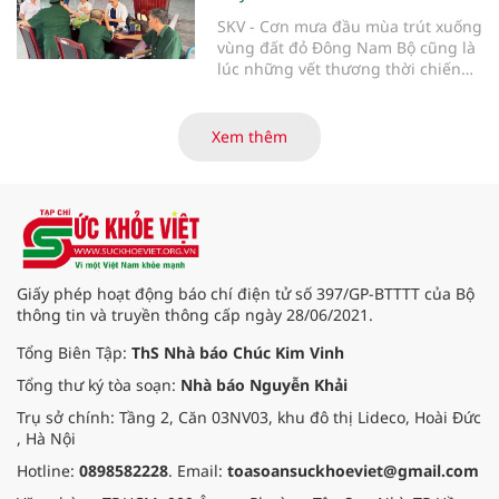
SKV - Cơn mưa đầu mùa trút xuống
vùng đất đỏ Đông Nam Bộ cũng là
lúc những vết thương thời chiến
của các thương bệnh binh tại
Trung tâm Điều dưỡng thương
binh và người có công Long Đất
Xem thêm
(nay thuộc xã Long Hải, TP. Hồ Chí
Minh) bắt đầu “thức giấc”. Thấu
hiểu và sẻ chia với nỗi đau xương
tủy ấy, chuyến khám chữa bệnh
thiện nguyện của đoàn thầy thuốc
Hội Nam y Việt Nam không chỉ
mang theo tình cảm tri ân, mà còn
Giấy phép hoạt động báo chí điện tử số 397/GP-BTTTT của Bộ
đem đến hơi ấm từ những phương
thông tin và truyền thông cấp ngày 28/06/2021.
pháp Nam y thuần Việt, giúp xoa
dịu cơn đau và nâng cao sức khỏe
Tổng Biên Tập:
ThS Nhà báo Chúc Kim Vinh
cho các cựu chiến binh trước sự
Tổng thư ký tòa soạn:
Nhà báo Nguyễn Khải
thay đổi đột ngột của thời tiết.
Trụ sở chính: Tầng 2, Căn 03NV03, khu đô thị Lideco, Hoài Đức
, Hà Nội
Hotline:
0898582228
. Email:
toasoansuckhoeviet@gmail.com