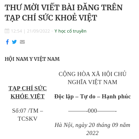
THƯ MỜI VIẾT BÀI ĐĂNG TRÊN
TẠP CHÍ SỨC KHOẺ VIỆT
12:54
|
21/09/2022
Y học cổ truyền
HỘI NAM Y VIỆT NAM
CỘNG HÒA XÃ HỘI CHỦ
NGHĨA VIỆT NAM
TẠP CHÍ SỨC
KHỎE VIỆT
Độc lập – Tự do – Hạnh phúc
Số:07 /TM –
———-000———-
TCSKV
Hà Nội, ngày
20
tháng
09
năm
20
22