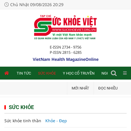
Chủ Nhật 09/08/2026 20:29
E-ISSN 2734 - 9756
P-ISSN 2815 - 6285
VietNam Health MagazineOnline
NLINE
TIN TỨC
SỨC KHỎE
Y HỌC CỔ TRUYỀN
NGHIÊN CỨU TRA
MỚI NHẤT
ĐỌC NHIỀU
SỨC KHỎE
Sức khỏe tinh thần
Khỏe - Đẹp