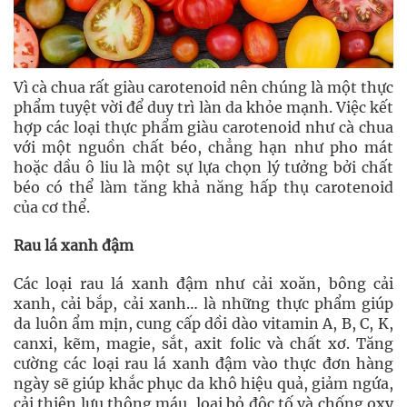
Vì cà chua rất giàu carotenoid nên chúng là một thực
phẩm tuyệt vời để duy trì làn da khỏe mạnh. Việc kết
hợp các loại thực phẩm giàu carotenoid như cà chua
với một nguồn chất béo, chẳng hạn như pho mát
hoặc dầu ô liu là một sự lựa chọn lý tưởng bởi chất
béo có thể làm tăng khả năng hấp thụ carotenoid
của cơ thể.
Rau lá xanh đậm
xanh, cải bắp, cải xanh… là những thực phẩm giúp
da luôn ẩm mịn, cung cấp dồi dào vitamin A, B, C, K,
canxi, kẽm, magie, sắt, axit folic và chất xơ. Tăng
cường các loại rau lá xanh đậm vào thực đơn hàng
ngày sẽ giúp khắc phục da khô hiệu quả, giảm ngứa,
cải thiện lưu thông máu, loại bỏ độc tố và chống oxy