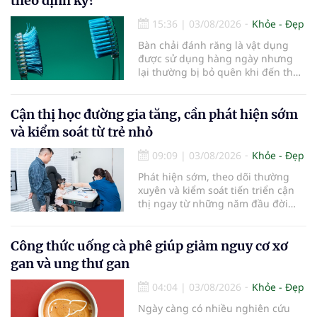
theo định kỳ?
15:36
|
03/08/2026
Khỏe - Đẹp
Bàn chải đánh răng là vật dụng
được sử dụng hàng ngày nhưng
lại thường bị bỏ quên khi đến thời
điểm cần thay mới. Theo các
chuyên gia nha khoa, việc sử dụng
bàn chải quá lâu có thể làm giảm
Cận thị học đường gia tăng, cần phát hiện sớm
hiệu quả làm sạch và ảnh hưởng
và kiểm soát từ trẻ nhỏ
đến sức khỏe răng miệng...
09:09
|
03/08/2026
Khỏe - Đẹp
Phát hiện sớm, theo dõi thường
xuyên và kiểm soát tiến triển cận
thị ngay từ những năm đầu đời
được các chuyên gia đánh giá là
chìa khóa bảo vệ thị lực lâu dài cho
trẻ. Đây cũng là định hướng của
Công thức uống cà phê giúp giảm nguy cơ xơ
Trung tâm Nhãn nhi và Kiểm soát
gan và ung thư gan
cận thị vừa được Bệnh viện Đông
Đô đưa vào hoạt động ngày 1/8.
04:04
|
03/08/2026
Khỏe - Đẹp
Ngày càng có nhiều nghiên cứu