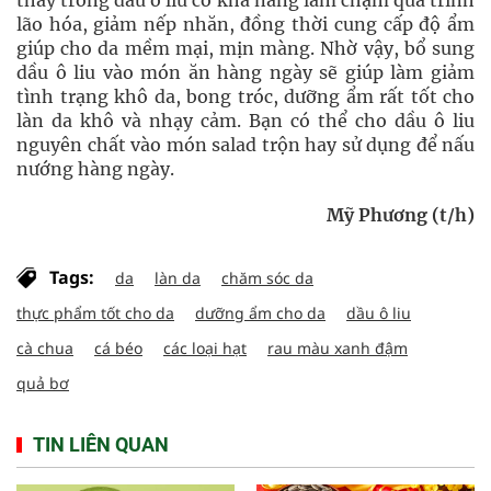
thấy trong dầu ô liu có khả năng làm chậm quá trình
lão hóa, giảm nếp nhăn, đồng thời cung cấp độ ẩm
giúp cho da mềm mại, mịn màng. Nhờ vậy, bổ sung
dầu ô liu vào món ăn hàng ngày sẽ giúp làm giảm
tình trạng khô da, bong tróc, dưỡng ẩm rất tốt cho
làn da khô và nhạy cảm.‏ Bạn có thể cho dầu ô liu
nguyên chất vào món salad trộn hay sử dụng để nấu
nướng hàng ngày.
Mỹ Phương (t/h)
Tags:
da
làn da
chăm sóc da
thực phẩm tốt cho da
dưỡng ẩm cho da
dầu ô liu
cà chua
cá béo
các loại hạt
rau màu xanh đậm
quả bơ
TIN LIÊN QUAN