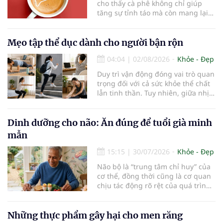
cho thấy cà phê không chỉ giúp
tăng sự tỉnh táo mà còn mang lại
lợi ích cho nhiều cơ quan trong cơ
thể, đặc biệt là gan. Đây là cơ quan
đóng vai trò lọc độc tố, chuyển hóa
Mẹo tập thể dục dành cho người bận rộn
thuốc và dự trữ nhiều vitamin,
04:04
|
02/08/2026
Khỏe - Đẹp
khoáng chất thiết yếu nhưng cũng
rất dễ bị tổn thương…
Duy trì vận động đóng vai trò quan
trọng đối với cả sức khỏe thể chất
lẫn tinh thần. Tuy nhiên, giữa nhịp
sống bận rộn và nhiều trách nhiệm
cần cân bằng, việc dành thời gian
cho các hoạt động tập luyện
Dinh dưỡng cho não: Ăn đúng để tuổi già minh
thường trở thành một thách thức
mẫn
không nhỏ…
15:15
|
30/07/2026
Khỏe - Đẹp
Não bộ là “trung tâm chỉ huy” của
cơ thể, đồng thời cũng là cơ quan
chịu tác động rõ rệt của quá trình
lão hóa. Một chế độ dinh dưỡng
khoa học, kết hợp lối sống lành
mạnh, có thể góp phần bảo vệ tế
Những thực phẩm gây hại cho men răng