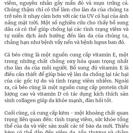
viêm, nguyên nhân gây mẩn đỏ và mụn trứng cá.
Chúng thậm chí có thể làm cho làn da của chúng ta
trở nên ít nhạy cảm hơn với các tia UV có hại của ánh
nắng mặt trời. Một số nghiên cứu cho thấy bổ sung
dầu cá có thể giúp chống lại các tình trạng viêm và
tự miễn dịch ảnh hưởng đến làn da của chúng ta,
chẳng hạn như bệnh vẩy nến và bệnh lupus ban đỏ.
Cá béo cũng là một nguồn cung cấp vitamin E, một
trong những chất chống oxy hóa quan trọng nhất
cho làn da của mỗi người. Bổ sung đủ vitamin E là
điều cần thiết để giúp bảo vệ làn da chống lại tác hại
của các gốc tự do và tình trạng viêm nhiễm. Ngoài
ra, cá béo cũng là một nguồn cung cấp protein chất
lượng cao và vitamin D có tác dụng kích thích sản
Cuối cùng, cá cung cấp kẽm - một khoáng chất quan
trọng liên quan đến: tình trạng viêm, sức khỏe tổng
thể của da và việc sản xuất các tế bào da mới. Thiếu
kẽm có thể dẫn đến viêm da, tổn thương và chậm