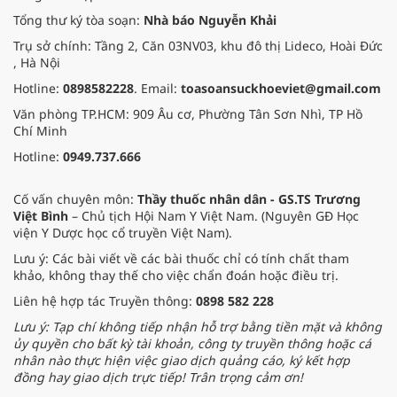
Tổng thư ký tòa soạn:
Nhà báo Nguyễn Khải
Trụ sở chính: Tầng 2, Căn 03NV03, khu đô thị Lideco, Hoài Đức
, Hà Nội
Hotline:
0898582228
. Email:
toasoansuckhoeviet@gmail.com
Văn phòng TP.HCM: 909 Âu cơ, Phường Tân Sơn Nhì, TP Hồ
Chí Minh
Hotline:
0949.737.666
Cố vấn chuyên môn:
Thầy thuốc nhân dân - GS.TS Trương
Việt Bình
– Chủ tịch Hội Nam Y Việt Nam. (Nguyên GĐ Học
viện Y Dược học cổ truyền Việt Nam).
Lưu ý: Các bài viết về các bài thuốc chỉ có tính chất tham
khảo, không thay thế cho việc chẩn đoán hoặc điều trị.
Liên hệ hợp tác Truyền thông:
0898 582 228
Lưu ý: Tạp chí không tiếp nhận hỗ trợ bằng tiền mặt và không
ủy quyền cho bất kỳ tài khoản, công ty truyền thông hoặc cá
nhân nào thực hiện việc giao dịch quảng cáo, ký kết hợp
đồng hay giao dịch trực tiếp! Trân trọng cảm ơn!