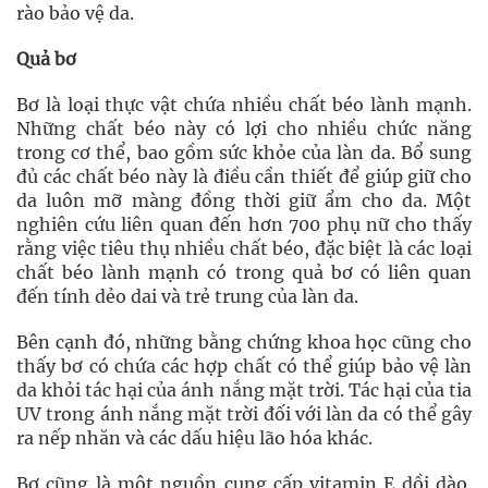
rào bảo vệ da.
Quả bơ
Bơ là loại thực vật chứa nhiều chất béo lành mạnh.
Những chất béo này có lợi cho nhiều chức năng
trong cơ thể, bao gồm sức khỏe của làn da. Bổ sung
đủ các chất béo này là điều cần thiết để giúp giữ cho
da luôn mỡ màng đồng thời giữ ẩm cho da. Một
nghiên cứu liên quan đến hơn 700 phụ nữ cho thấy
rằng việc tiêu thụ nhiều chất béo, đặc biệt là các loại
chất béo lành mạnh có trong quả bơ có liên quan
đến tính dẻo dai và trẻ trung của làn da.
Bên cạnh đó, những bằng chứng khoa học cũng cho
thấy bơ có chứa các hợp chất có thể giúp bảo vệ làn
da khỏi tác hại của ánh nắng mặt trời. Tác hại của tia
UV trong ánh nắng mặt trời đối với làn da có thể gây
ra nếp nhăn và các dấu hiệu lão hóa khác.
Bơ cũng là một nguồn cung cấp vitamin E dồi dào.