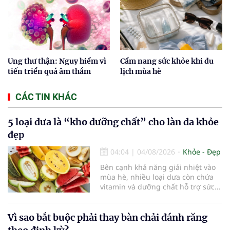
Ung thư thận: Nguy hiểm vì
Cẩm nang sức khỏe khi du
tiến triển quá âm thầm
lịch mùa hè
CÁC TIN KHÁC
5 loại dưa là “kho dưỡng chất” cho làn da khỏe
đẹp
04:04
|
04/08/2026
Khỏe - Đẹp
Bên cạnh khả năng giải nhiệt vào
mùa hè, nhiều loại dưa còn chứa
vitamin và dưỡng chất hỗ trợ sức
khỏe làn da...
Vì sao bắt buộc phải thay bàn chải đánh răng