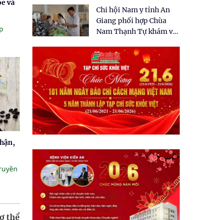
tặng quà cho 150 người
ỏe và
Chi hội Nam y tỉnh An
dân tại xã Tân Tập
Giang phối hợp Chùa
p
Nam Thạnh Tự khám và
cấp thuốc miễn phí cho
nhân dân
thận,
truyền
ơ thể