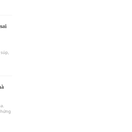
sai
 súp,
hà
ùa.
 chứng