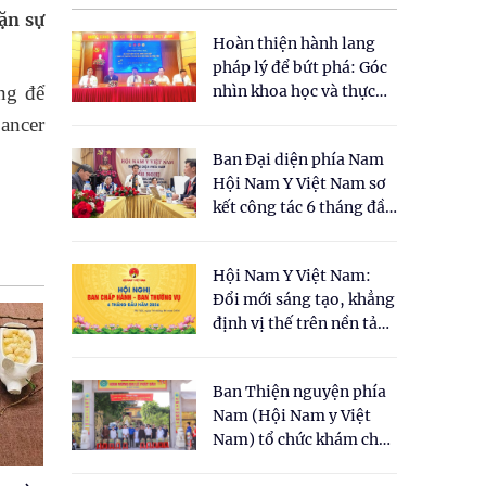
ặn sự
Hoàn thiện hành lang
pháp lý để bứt phá: Góc
ng để
nhìn khoa học và thực
tiễn tại Tọa đàm " Đề
ancer
xuất một số nội dung
Ban Đại diện phía Nam
cho Luật Y dược cổ
Hội Nam Y Việt Nam sơ
truyền Việt Nam"
kết công tác 6 tháng đầu
năm 2026
Hội Nam Y Việt Nam:
Đổi mới sáng tạo, khẳng
định vị thế trên nền tảng
y học cổ truyền và khoa
học hiện đại
Ban Thiện nguyện phía
Nam (Hội Nam y Việt
Nam) tổ chức khám chữa
bệnh y học cổ truyền và