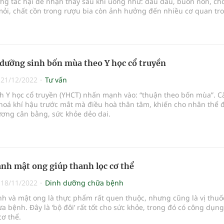
ng tác hại dễ nhận thấy sau khi uống như: đau đầu, buồn nôn, ch
mỏi, chất cồn trong rượu bia còn ảnh hưởng đến nhiều cơ quan tr
a nhiều tác hại cho cơ thể.
 dưỡng sinh bốn mùa theo Y học cổ truyền
|
21/12/2022
Tư vấn
h Y học cổ truyền (YHCT) nhấn mạnh vào: “thuận theo bốn mùa”. C
hoá khí hậu trước mắt mà điều hoà thân tâm, khiến cho nhân thể 
ơng cân bằng, sức khỏe dẻo dai.
nh mật ong giúp thanh lọc cơ thể
|
18/11/2022
Dinh dưỡng chữa bệnh
h và mật ong là thực phẩm rất quen thuộc, nhưng cũng là vị thuố
 bệnh. Đây là ‘bộ đôi’ rất tốt cho sức khỏe, trong đó có công dụng
cơ thể.