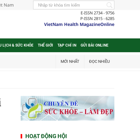
iệt Nam
E-ISSN 2734 - 9756
P-ISSN 2815 - 6285
VietNam Health MagazineOnline
U LỊCH & SỨC KHỎE
THẾ GIỚI
TẠP CHÍ IN
GỬI BÀI ONLINE
MỚI NHẤT
ĐỌC NHIỀU
i
HOẠT ĐỘNG HỘI