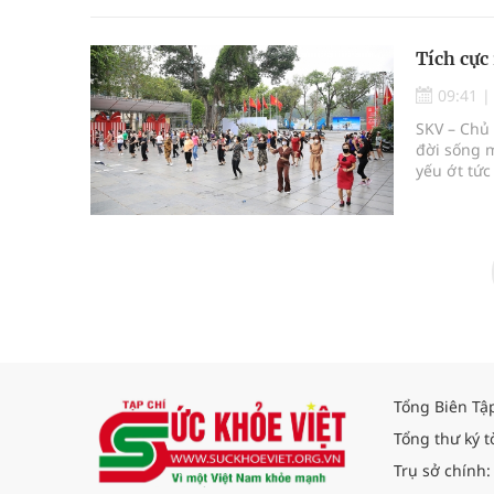
Tích cực
09:41
SKV – Chủ 
đời sống m
yếu ớt tức
khỏe. Vậy 
nước… Dân 
sự là hệ t
người và m
Tổng Biên Tậ
Tổng thư ký t
Trụ sở chính: