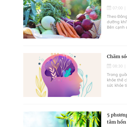
07:00
Theo Đông 
dưỡng khí
Bên cạnh c
khí, dưỡng
lạnh. Nhi
cách, có t
Chăm sóc
08:30
Trong guồ
khỏe thể c
sức khỏe t
định chất 
thì hạnh p
cạnh của n
động bảo 
5 phương
tâm hồn