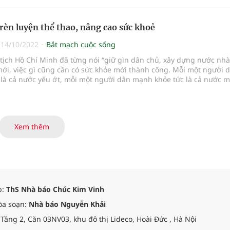
 rèn luyện thể thao, nâng cao sức khoẻ
|
14/10/2022
Bắt mạch cuộc sống
tịch Hồ Chí Minh đã từng nói “giữ gìn dân chủ, xây dựng nước nhà
ới, việc gì cũng cần có sức khỏe mới thành công. Mỗi một người 
 là cả nước yếu ớt, mỗi một người dân mạnh khỏe tức là cả nước 
rèn luyện tập thể dục, bồi bổ sức khỏe là bổn phận của một người
cường thì quốc thịnh” và Bác nói “Tự tôi ngày nào cũng tập”. Đây
ư tưởng lớn, xuyên suốt có ý nghĩa đặc biệt quan trọng trong mỗi c
ỗi quốc gia, dân tộc.
Xem thêm
p:
ThS Nhà báo Chúc Kim Vinh
òa soạn:
Nhà báo Nguyễn Khải
 Tầng 2, Căn 03NV03, khu đô thị Lideco, Hoài Đức , Hà Nội