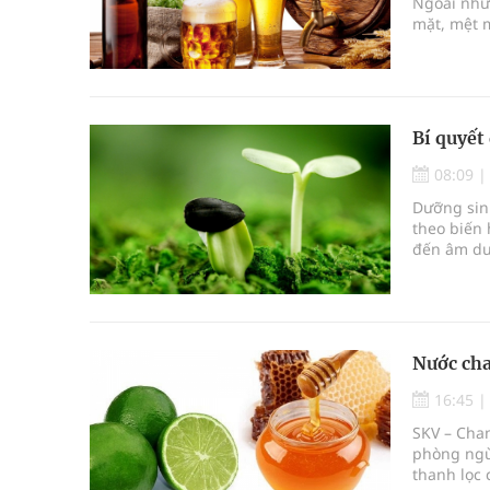
Ngoài nhữ
mặt, mệt 
thể, gây r
Bí quyết
08:09
Dưỡng sin
theo biến 
đến âm dư
Nước cha
16:45
SKV – Chan
phòng ngừa
thanh lọc 