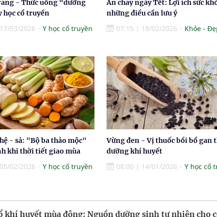
rang - Thức uống “dưỡng
Ăn chay ngày Tết: Lợi ích sức kh
y học cổ truyền
những điều cần lưu ý
17/03/2026
Y học cổ truyền
07:15
|
18/02/2026
Khỏe - Đẹ
hệ - sả: "Bộ ba thảo mộc"
Vừng đen - Vị thuốc bồi bổ gan 
 khi thời tiết giao mùa
dưỡng khí huyết
05/02/2026
Y học cổ truyền
08:00
|
14/01/2026
Y học cổ 
ổ khí huyết mùa đông: Nguồn dưỡng sinh tự nhiên cho c