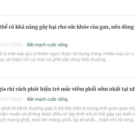
thể có khả năng gây hại cho sức khỏe của gan, nếu dùng 
|
15/11/2022
Bắt mạch cuộc sống
 là một loại gia vị thơm ngon được sử dụng trong nhiều loại cà ri,
ịt, và thậm chí cả món cà phê sữa vàng thời thượng.
ia chỉ cách phát hiện trẻ mắc viêm phổi sớm nhất tại n
|
03/11/2022
Bắt mạch cuộc sống
 phổi là bệnh thường gặp ở trẻ đặc biệt là trong thời gian giao m
iện muộn và không được điều trị kịp thời trẻ có thể gặp các biến
ịch màng phổi, tràn khí màng phổi, áp xe phổi… thậm chí tử vong.