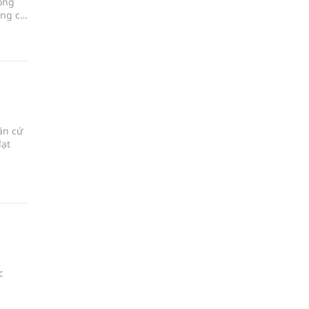
óng
ong cơ
ăn cứ
đạt
c