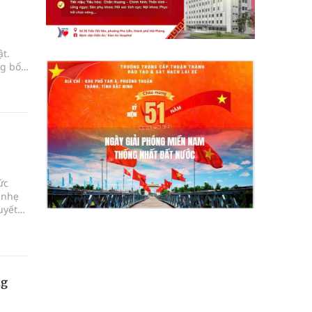
t.
ng bổ
 mùa
úng
ức
 nhẹ
uyết
 lo âu
ía
chủ
ng