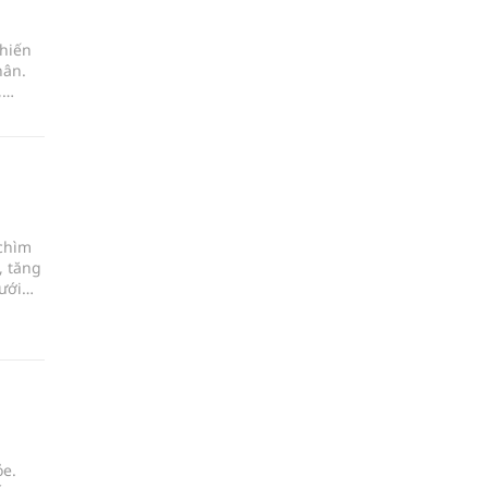
khiến
hân.
,
 vơi,
ng hơn
o tâm
 chìm
, tăng
ưới
 dương
ỏe.