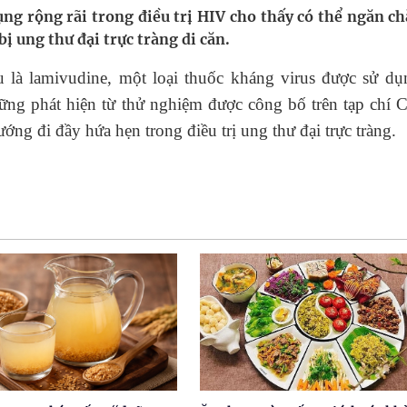
ngừa ung thư
ụng rộng rãi trong điều trị HIV cho thấy có thể ngăn ch
ị ung thư đại trực tràng di căn.
 Máu Của Các Loài Nhân Sâm (Panax Spp.): Tổng
 là lamivudine, một loại thuốc kháng virus được sử dụ
ng phát hiện từ thử nghiệm được công bố trên tạp chí C
ng đi đầy hứa hẹn trong điều trị ung thư đại trực tràng.
oàn quốc
g, nhiệt độ cao nhất 35 độ