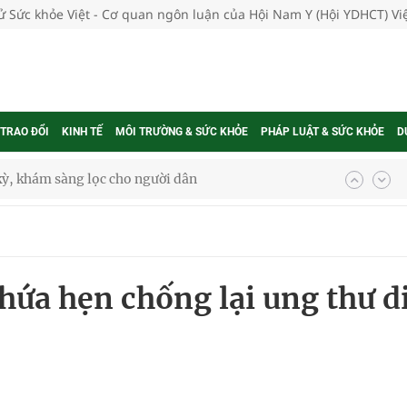
tử Sức khỏe Việt - Cơ quan ngôn luận của Hội Nam Y (Hội YDHCT) V
 TRAO ĐỔI
KINH TẾ
MÔI TRƯỜNG & SỨC KHỎE
PHÁP LUẬT & SỨC KHỎE
D
kỳ, khám sàng lọc cho người dân
ông cực hiệu quả
 chuyên gia
 hứa hẹn chống lại ung thư d
nghiệm thực tế