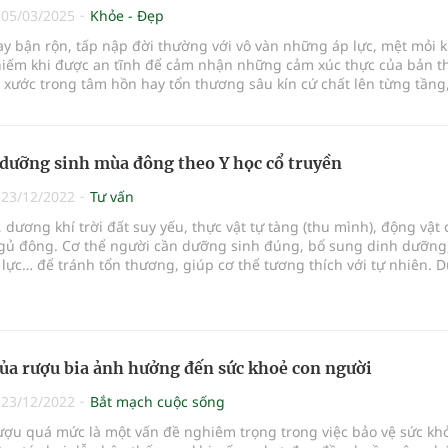
|
05/03/2025
Khỏe - Đẹp
y bận rộn, tấp nập đời thường với vô vàn những áp lực, mệt mỏi 
hiếm khi được an tĩnh để cảm nhận những cảm xúc thực của bản t
xước trong tâm hồn hay tổn thương sâu kín cứ chất lên từng tầng
ơ hội được sẻ chia hay hóa giải bỗng một ngày khiến chúng ta chơi
òn tìm thấy ý nghĩa trong cuộc sống. Lúc này, chữa lành quan trọ
t. Vậy chữa lành là gì? Và phương pháp chữa lành tự nhiên nào ch
n, hạnh phúc?
 dưỡng sinh mùa đông theo Y học cổ truyền
|
23/12/2022
Tư vấn
dương khí trời đất suy yếu, thực vật tự tàng (thu mình), động vật
ngủ đông. Cơ thể người cần dưỡng sinh đúng, bổ sung dinh dưỡng
lực… để tránh tổn thương, giúp cơ thể tương thích với tự nhiên. D
ững bí quyết dưỡng sinh vào mùa đông giúp nhân thể đạt đến âm
sức khỏe dẻo dai.
của rượu bia ảnh hưởng đến sức khoẻ con người
|
23/12/2022
Bắt mạch cuộc sống
ượu quá mức là một vấn đề nghiêm trọng trong việc bảo vệ sức kh