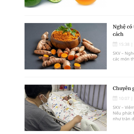
Nghệ có 
cách
15:38
SKV – Nghệ
các món th
Chuyên g
10:07
SKV – Viêm
Nếu phát h
như tràn d