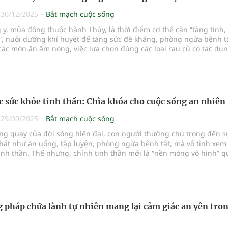
|
30/12/2025
Bắt mạch cuộc sống
y, mùa đông thuộc hành Thủy, là thời điểm cơ thể cần “tàng tinh,
”, nuôi dưỡng khí huyết để tăng sức đề kháng, phòng ngừa bệnh tậ
ác món ăn ấm nóng, việc lựa chọn đúng các loại rau củ có tác dụ
 huyết, ôn tỳ vị đóng vai trò quan trọng trong chăm sóc sức khỏe
ều loại rau củ quen thuộc trong bữa ăn hằng ngày, nếu sử dụng đ
hể trở thành “vị thuốc dưỡng sinh” an toàn và hiệu quả.
 sức khỏe tinh thần: Chìa khóa cho cuộc sống an nhiên
|
29/09/2025
Bắt mạch cuộc sống
ng quay của đời sống hiện đại, con người thường chú trọng đến s
hất như ăn uống, tập luyện, phòng ngừa bệnh tật, mà vô tình xem
inh thần. Thế nhưng, chính tinh thần mới là “nền móng vô hình” q
lượng sống: một cơ thể khỏe mạnh nhưng tâm trí luôn căng thẳng,
húc vẫn khó trọn vẹn. Việc hiểu đúng về sức khỏe tinh thần, các kh
ó và ảnh hưởng đối với cuộc sống là điều cần thiết để mỗi người 
vệ sự cân bằng trong tâm hồn.
 pháp chữa lành tự nhiên mang lại cảm giác an yên tro