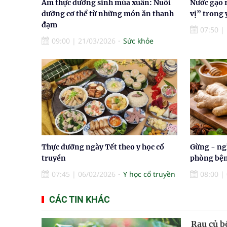
Ẩm thực dưỡng sinh mùa xuân: Nuôi
Nước gạo 
dưỡng cơ thể từ những món ăn thanh
vị” trong 
đạm
07:50
|
09:00
|
21/03/2026
Sức khỏe
Thực dưỡng ngày Tết theo y học cổ
Gừng - ng
truyền
phòng bệnh
07:45
|
06/02/2026
Y học cổ truyền
08:00
|
CÁC TIN KHÁC
Rau củ b