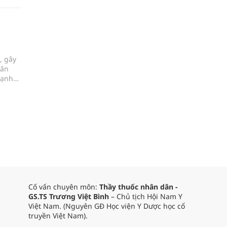
, gây
dân
mạnh
 yêu
 thực
on
Cố vấn chuyên môn:
Thầy thuốc nhân dân -
GS.TS Trương Việt Bình
– Chủ tịch Hội Nam Y
Việt Nam. (Nguyên GĐ Học viện Y Dược học cổ
truyền Việt Nam).