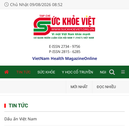
Chủ Nhật 09/08/2026 08:52
E-ISSN 2734 - 9756
P-ISSN 2815 - 6285
VietNam Health MagazineOnline
NLINE
TIN TỨC
SỨC KHỎE
Y HỌC CỔ TRUYỀN
NGHIÊN CỨU TRA
MỚI NHẤT
ĐỌC NHIỀU
TIN TỨC
Dấu ấn Việt Nam