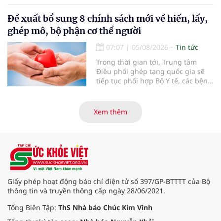
lọc miễn phí cho người dân, ghi
nhận 32.286.360 người, chiếm gần
Đề xuất bổ sung 8 chính sách mới về hiến, lấy,
30% dân số cả nước đã được khám
ghép mô, bộ phận cơ thể người
sức khỏe định kỳ năm nay.
07:07
|
05/08/2026
Tin tức
Trong thời gian tới, Trung tâm
Điều phối ghép tạng quốc gia sẽ
tiếp tục phối hợp Bộ Y tế, các bệnh
viện và các cơ quan liên quan để
mở rộng mạng lưới điều phối, tăng
cường truyền thông, hoàn thiện
Xem thêm
quy trình chuyên môn và hệ thống
pháp luật để thúc đẩy lĩnh vực
hiến và ghép mô tạng.
Giấy phép hoạt động báo chí điện tử số 397/GP-BTTTT của Bộ
thông tin và truyền thông cấp ngày 28/06/2021.
Tổng Biên Tập:
ThS Nhà báo Chúc Kim Vinh