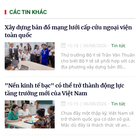
CÁC TIN KHÁC
Xây dựng bản đồ mạng lưới cấp cứu ngoại viện
toàn quốc
15:18
|
06/08/2026
Tin tức
Thứ trưởng Bộ Y tế Trần Văn Thuấn
cho biết Bộ Y tế sẽ phối hợp với các
địa phương xây dựng bản đồ
mạng lưới cấp cứu ngoại viện,
đồng thời chuẩn hóa đào tạo, hoàn
thiện cơ chế tài chính và đa dạng
"Nền kinh tế bạc" có thể trở thành động lực
hóa phương tiện nhằm nâng cao
tăng trưởng mới của Việt Nam
năng lực cấp cứu trước viện trên
phạm vi cả nước.
15:15
|
06/08/2026
Tin tức
Chưa đầy một thập kỷ, Việt Nam sẽ
trở thành quốc gia có dân số già.
Mặc dù đây là thách thức về an
sinh xã hội, tuy nhiên cũng mở ra
"nền kinh tế bạc", lĩnh vực dự báo