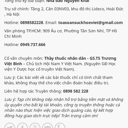
Tổng thư ký tòa soạn:
Nhà báo Nguyễn Khải
Trụ sở chính: Tầng 2, Căn 03NV03, khu đô thị Lideco, Hoài Đức
, Hà Nội
Hotline:
0898582228
. Email:
toasoansuckhoeviet@gmail.com
Văn phòng TP.HCM: 909 Âu cơ, Phường Tân Sơn Nhì, TP Hồ
Chí Minh
Hotline:
0949.737.666
Cố vấn chuyên môn:
Thầy thuốc nhân dân - GS.TS Trương
Việt Bình
– Chủ tịch Hội Nam Y Việt Nam. (Nguyên GĐ Học
viện Y Dược học cổ truyền Việt Nam).
Lưu ý: Các bài viết về các bài thuốc chỉ có tính chất tham
khảo, không thay thế cho việc chẩn đoán hoặc điều trị.
Liên hệ hợp tác Truyền thông:
0898 582 228
Lưu ý: Tạp chí không tiếp nhận hỗ trợ bằng tiền mặt và không
ủy quyền cho bất kỳ tài khoản, công ty truyền thông hoặc cá
nhân nào thực hiện việc giao dịch quảng cáo, ký kết hợp
đồng hay giao dịch trực tiếp! Trân trọng cảm ơn!