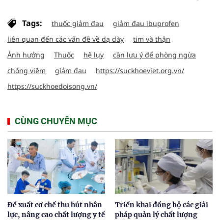
Tags:
thuốc giảm đau
giảm đau ibuprofen
liên quan đến các vấn đề về dạ dày
tim và thận
Ảnh hưởng
Thuốc
hệ lụy
cần lưu ý để phòng ngừa
chống viêm
giảm đau
https://suckhoeviet.org.vn/
https://suckhoedoisong.vn/
CÙNG CHUYÊN MỤC
Đề xuất cơ chế thu hút nhân
Triển khai đồng bộ các giải
lực, nâng cao chất lượng y tế
pháp quản lý chất lượng