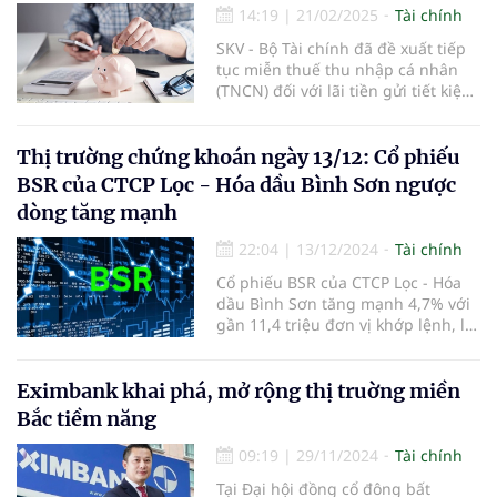
14:19
|
21/02/2025
Tài chính
SKV - Bộ Tài chính đã đề xuất tiếp
tục miễn thuế thu nhập cá nhân
(TNCN) đối với lãi tiền gửi tiết kiệm,
nhằm duy trì chính sách khuyến
khích người dân gửi tiết kiệm và hỗ
trợ nguồn vốn cho nền kinh tế.
Thị trường chứng khoán ngày 13/12: Cổ phiếu
BSR của CTCP Lọc - Hóa dầu Bình Sơn ngược
dòng tăng mạnh
22:04
|
13/12/2024
Tài chính
Cổ phiếu BSR của CTCP Lọc - Hóa
dầu Bình Sơn tăng mạnh 4,7% với
gần 11,4 triệu đơn vị khớp lệnh, là
điểm sáng của phiên.
Eximbank khai phá, mở rộng thị truờng miền
Bắc tiềm năng
09:19
|
29/11/2024
Tài chính
Tại Đại hội đồng cổ đông bất