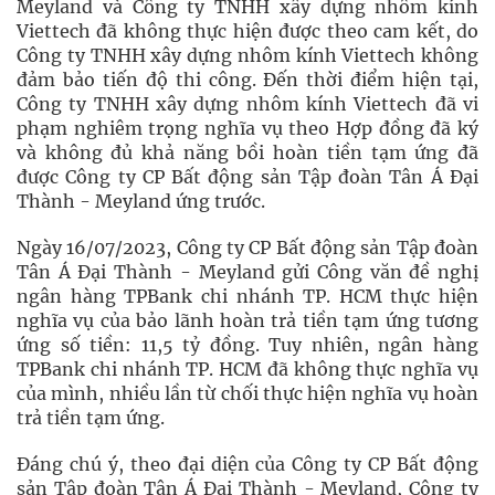
Meyland và Công ty TNHH xây dựng nhôm kính
Viettech đã không thực hiện được theo cam kết, do
Công ty TNHH xây dựng nhôm kính Viettech không
đảm bảo tiến độ thi công. Đến thời điểm hiện tại,
Công ty TNHH xây dựng nhôm kính Viettech đã vi
phạm nghiêm trọng nghĩa vụ theo Hợp đồng đã ký
và không đủ khả năng bồi hoàn tiền tạm ứng đã
được Công ty CP Bất động sản Tập đoàn Tân Á Đại
Thành - Meyland ứng trước.
Ngày 16/07/2023, Công ty CP Bất động sản Tập đoàn
Tân Á Đại Thành - Meyland gửi Công văn đề nghị
ngân hàng TPBank chi nhánh TP. HCM thực hiện
nghĩa vụ của bảo lãnh hoàn trả tiền tạm ứng tương
ứng số tiền: 11,5 tỷ đồng. Tuy nhiên, ngân hàng
TPBank chi nhánh TP. HCM đã không thực nghĩa vụ
của mình, nhiều lần từ chối thực hiện nghĩa vụ hoàn
trả tiền tạm ứng.
Đáng chú ý, theo đại diện của Công ty CP Bất động
sản Tập đoàn Tân Á Đại Thành - Meyland, Công ty