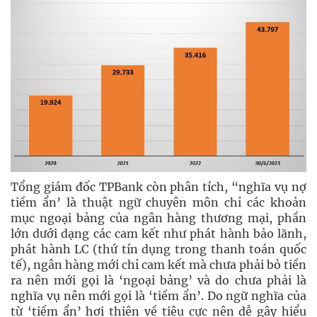
Tổng giám đốc TPBank còn phân tích, “nghĩa vụ nợ
tiềm ẩn’ là thuật ngữ chuyên môn chỉ các khoản
mục ngoại bảng của ngân hàng thương mại, phần
lớn dưới dạng các cam kết như phát hành bảo lãnh,
phát hành LC (thứ tín dụng trong thanh toán quốc
tế), ngân hàng mới chỉ cam kết mà chưa phải bỏ tiền
ra nên mới gọi là ‘ngoại bảng’ và do chưa phải là
nghĩa vụ nên mới gọi là ‘tiềm ẩn’. Do ngữ nghĩa của
từ ‘tiềm ẩn’ hơi thiên về tiêu cực nên dễ gây hiểu