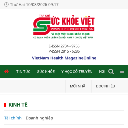
Thứ Hai 10/08/2026 09:17
E-ISSN 2734 - 9756
P-ISSN 2815 - 6285
VietNam Health MagazineOnline
NLINE
TIN TỨC
SỨC KHỎE
Y HỌC CỔ TRUYỀN
NGHIÊN CỨU TRA
MỚI NHẤT
ĐỌC NHIỀU
KINH TẾ
Tài chính
Doanh nghiệp