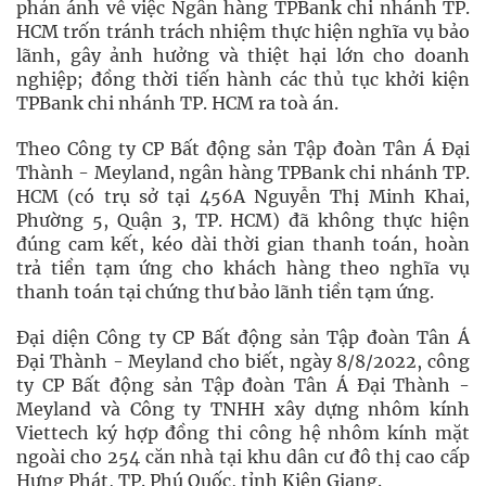
phản ánh về việc Ngân hàng TPBank chi nhánh TP.
HCM trốn tránh trách nhiệm thực hiện nghĩa vụ bảo
lãnh, gây ảnh hưởng và thiệt hại lớn cho doanh
nghiệp; đồng thời tiến hành các thủ tục khởi kiện
TPBank chi nhánh TP. HCM ra toà án.
Theo Công ty CP Bất động sản Tập đoàn Tân Á Đại
Thành - Meyland, ngân hàng TPBank chi nhánh TP.
HCM (có trụ sở tại 456A Nguyễn Thị Minh Khai,
Phường 5, Quận 3, TP. HCM) đã không thực hiện
đúng cam kết, kéo dài thời gian thanh toán, hoàn
trả tiền tạm ứng cho khách hàng theo nghĩa vụ
thanh toán tại chứng thư bảo lãnh tiền tạm ứng.
Đại diện Công ty CP Bất động sản Tập đoàn Tân Á
Đại Thành - Meyland cho biết, ngày 8/8/2022, công
ty CP Bất động sản Tập đoàn Tân Á Đại Thành -
Meyland và Công ty TNHH xây dựng nhôm kính
Viettech ký hợp đồng thi công hệ nhôm kính mặt
ngoài cho 254 căn nhà tại khu dân cư đô thị cao cấp
Hưng Phát, TP. Phú Quốc, tỉnh Kiên Giang.