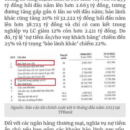
tỷ đồng hồi đầu năm lên hơn 2.663 tỷ đồng, tương
đương tăng gấp gần 6 lần so với đầu năm; bảo lãnh
khác cũng tăng 20% từ 32.222 tỷ đồng hồi đầu năm
lên hơn 38.723 tỷ đồng và chỉ có cam kết trong
nghiệp vụ LC giảm 12% còn hơn 2.411 tỷ đồng. Do
đó, tỷ lệ ‘nợ tiềm ẩn/cho vay khách hàng’ chiếm đến
25% và tỷ trọng ‘bảo lãnh khác’ chiếm 22%.
Nguồn: Báo cáo tài chính soát xét 6 tháng đầu năm 2023 tại
TPBank
Đối với các ngân hàng thương mại, nghĩa vụ nợ tiềm
ẩn chủ yếu bao gồm các khoản bảo lãnh vay vốn,