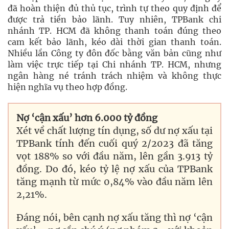
đã hoàn thiện đủ thủ tục, trình tự theo quy định để
được trả tiền bảo lãnh. Tuy nhiên, TPBank chi
nhánh TP. HCM đã không thanh toán đúng theo
cam kết bảo lãnh, kéo dài thời gian thanh toán.
Nhiều lần Công ty đôn đốc bằng văn bản cũng như
làm việc trực tiếp tại Chi nhánh TP. HCM, nhưng
ngân hàng né tránh trách nhiệm và không thực
hiện nghĩa vụ theo hợp đồng.
Nợ ‘cận xấu’ hơn 6.000 tỷ đồng
Xét về chất lượng tín dụng, số dư nợ xấu tại
TPBank tính đến cuối quý 2/2023 đã tăng
vọt 188% so với đầu năm, lên gần 3.913 tỷ
đồng. Do đó, kéo tỷ lệ nợ xấu của TPBank
tăng mạnh từ mức 0,84% vào đầu năm lên
2,21%.
Đáng nói, bên cạnh nợ xấu tăng thì nợ ‘cận