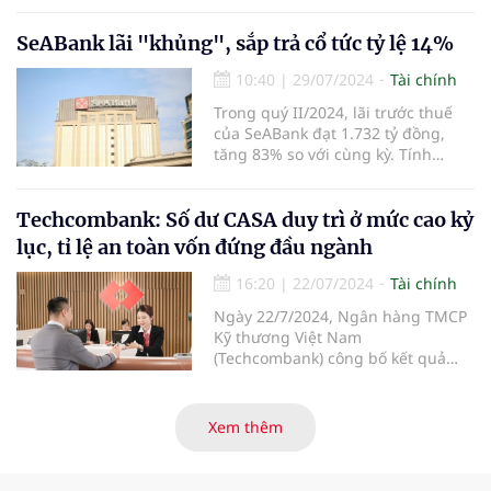
bán niên lên đến 8.165 tỷ đồng,
tăng 48,9% so với cùng kỳ. Các chỉ
SeABank lãi "khủng", sắp trả cổ tức tỷ lệ 14%
tiêu hiệu quả và an toàn hoạt động
10:40
|
29/07/2024
Tài chính
tiếp tục được nâng cao, khẳng
định hướng đi đúng của chiến
Trong quý II/2024, lãi trước thuế
lược phát triển bền vững.
của SeABank đạt 1.732 tỷ đồng,
tăng 83% so với cùng kỳ. Tính
chung 6 tháng đầu năm, SeABank
lãi trước thuế 3.238 tỷ đồng, tăng
61%. Ngoài ra, ngân hàng này
Techcombank: Số dư CASA duy trì ở mức cao kỷ
cũng chuẩn bị trả cổ tức cho cổ
lục, tỉ lệ an toàn vốn đứng đầu ngành
đông tỷ lệ gần 14%.
16:20
|
22/07/2024
Tài chính
Ngày 22/7/2024, Ngân hàng TMCP
Kỹ thương Việt Nam
(Techcombank) công bố kết quả
kinh doanh 6 tháng đầu năm 2024,
với kết quả ấn tượng ở những
hạng mục kinh doanh cốt lõi, với
Xem thêm
tổng thu nhập hoạt động và lợi
nhuận trước thuế tiếp tục tăng
hơn 30% so với cùng kỳ năm. Kết