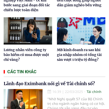
nghiệp Việt Nam - Úc khi
đến cuộc sống giúp người
bước sang giai đoạn đối tác
dân giảm nghèo bền vững
chiến lược toàn diện
Lương nhân viên công ty
MB kinh doanh ra sao khi
bảo hiểm có mua được một
gia nhập nhóm có tổng tài
chỉ vàng?
sản vượt 1 triệu tỷ đồng?
CÁC TIN KHÁC
Lãnh đạo Eximbank nói gì về Tài chính số?
16:39
|
22/03/2025
Tài chính
"Nhờ Nghị quyết 57 của Bộ Chính
trị cho ngành ngân hàng có cơ hội.
Chúng tôi sẵn sàng đầu tư vào