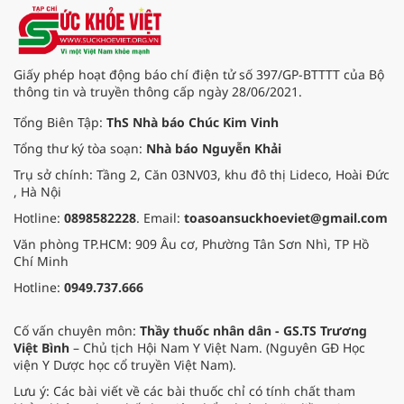
quả kinh doanh ấn tượng đã đưa
Techcombank trở thành ngân hàng
đầu tiên tại Việt Nam nhận hat-
trick giải thưởng danh giá “Ngân
Giấy phép hoạt động báo chí điện tử số 397/GP-BTTTT của Bộ
hàng tốt nhất Việt Nam” từ 3 tổ
thông tin và truyền thông cấp ngày 28/06/2021.
chức uy tín hàng đầu thế giới là
Euromoney, FinanceAsia và Global
Tổng Biên Tập:
ThS Nhà báo Chúc Kim Vinh
Finance.
Tổng thư ký tòa soạn:
Nhà báo Nguyễn Khải
Trụ sở chính: Tầng 2, Căn 03NV03, khu đô thị Lideco, Hoài Đức
, Hà Nội
Hotline:
0898582228
. Email:
toasoansuckhoeviet@gmail.com
Văn phòng TP.HCM: 909 Âu cơ, Phường Tân Sơn Nhì, TP Hồ
Chí Minh
Hotline:
0949.737.666
Cố vấn chuyên môn:
Thầy thuốc nhân dân - GS.TS Trương
Việt Bình
– Chủ tịch Hội Nam Y Việt Nam. (Nguyên GĐ Học
viện Y Dược học cổ truyền Việt Nam).
Lưu ý: Các bài viết về các bài thuốc chỉ có tính chất tham