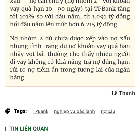
xấu’ – nợ cần chú ý (nợ nhóm 2 - với khoản
vay quá hạn 10- 90 ngày) tại TPBank tăng
tới 101% so với đầu năm, từ 3.091 tỷ đồng
hồi đầu năm lên mức hơn 6.215 tỷ đồng.
Nợ nhóm 2 dù chưa được xếp vào nợ xấu
nhưng tình trạng dư nợ khoản vay quá hạn
nhảy vọt bất thường cho thấy nhiều người
đi vay không có khả năng trả nợ đúng hạn,
rủi ro nợ tiềm ẩn trong tương lai của ngân
hàng.
Lê Thanh
Tags:
TPBank
nghiệp vụ bảo lãnh
nợ xấu
TIN LIÊN QUAN