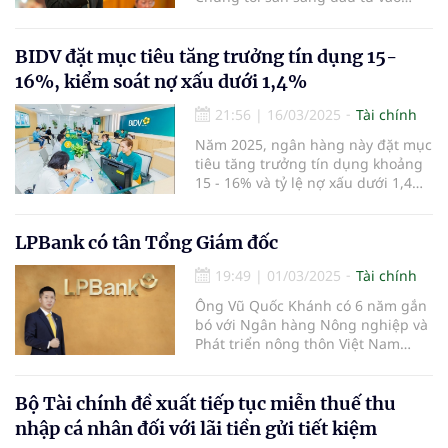
công nghệ, tài chính số, tài chính
hóa và AI" - ông Trần Anh Thắng,
thành viên HĐQT Ngân hàng TMCP
BIDV đặt mục tiêu tăng trưởng tín dụng 15-
Eximbank nhấn mạnh.
16%, kiểm soát nợ xấu dưới 1,4%
21:56
|
16/03/2025
Tài chính
Năm 2025, ngân hàng này đặt mục
tiêu tăng trưởng tín dụng khoảng
15 - 16% và tỷ lệ nợ xấu dưới 1,4%.
Ngân hàng cũng dự kiến tăng vốn
thông qua việc chi trả cổ tức bằng
cổ phiếu từ nguồn ợi nhuận sau
LPBank có tân Tổng Giám đốc
thuế, sau trích lập các quỹ năm
19:49
|
01/03/2025
Tài chính
2023.
Ông Vũ Quốc Khánh có 6 năm gắn
bó với Ngân hàng Nông nghiệp và
Phát triển nông thôn Việt Nam
(Agribank) và 17 năm công tác tại
LPBank.
Bộ Tài chính đề xuất tiếp tục miễn thuế thu
nhập cá nhân đối với lãi tiền gửi tiết kiệm