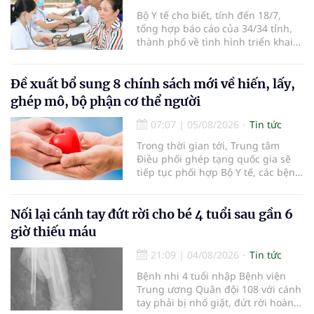
Bộ Y tế cho biết, tính đến 18/7,
tổng hợp báo cáo của 34/34 tỉnh,
thành phố về tình hình triển khai
khám sức khỏe định kỳ, khám sàng
lọc miễn phí cho người dân, ghi
nhận 32.286.360 người, chiếm gần
Đề xuất bổ sung 8 chính sách mới về hiến, lấy,
30% dân số cả nước đã được khám
ghép mô, bộ phận cơ thể người
sức khỏe định kỳ năm nay.
07:07
|
05/08/2026
Tin tức
Trong thời gian tới, Trung tâm
Điều phối ghép tạng quốc gia sẽ
tiếp tục phối hợp Bộ Y tế, các bệnh
viện và các cơ quan liên quan để
mở rộng mạng lưới điều phối, tăng
cường truyền thông, hoàn thiện
Nối lại cánh tay đứt rời cho bé 4 tuổi sau gần 6
quy trình chuyên môn và hệ thống
giờ thiếu máu
pháp luật để thúc đẩy lĩnh vực
hiến và ghép mô tạng.
21:09
|
04/08/2026
Tin tức
Bệnh nhi 4 tuổi nhập Bệnh viện
Trung ương Quân đội 108 với cánh
tay phải bị nhổ giật, đứt rời hoàn