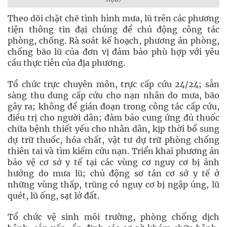
Theo dõi chặt chẽ tình hình mưa, lũ trên các phương
tiện thông tin đại chúng để chủ động công tác
phòng, chống. Rà soát kế hoạch, phương án phòng,
chống bão lũ của đơn vị đảm bảo phù hợp với yêu
cầu thực tiễn của địa phương.
Tổ chức trực chuyên môn, trực cấp cứu 24/24; sẵn
sàng thu dung cấp cứu cho nạn nhân do mưa, bão
gây ra; không để gián đoạn trong công tác cấp cứu,
điều trị cho người dân; đảm bảo cung ứng đủ thuốc
chữa bệnh thiết yếu cho nhân dân, kịp thời bổ sung
dự trữ thuốc, hóa chất, vật tư dự trữ phòng chống
thiên tai và tìm kiếm cứu nạn. Triển khai phương án
bảo vệ cơ sở y tế tại các vùng cơ nguy cơ bị ảnh
hưởng do mưa lũ; chủ động sơ tán cơ sở y tế ở
những vùng thấp, trũng có nguy cơ bị ngập úng, lũ
quét, lũ ống, sạt lở đất.
Tổ chức vệ sinh môi trường, phòng chống dịch