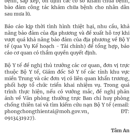
bệnh, sắp xếp, ổn định các cơ sở khám chữa bệnh,
bảo đảm công tác khám chữa bệnh cho nhân dân
sau mưa lũ.
Báo cáo kịp thời tình hình thiệt hại, nhu cầu, khả
năng bảo đảm của địa phương và đề xuất hỗ trợ khi
vượt quá khả năng bảo đảm của địa phương về Bộ Y
tế (qua Vụ Kế hoạch - Tài chính) để tổng hợp, báo
cáo cơ quan có thẩm quyền quyết định.
Bộ Y tế đề nghị thủ trưởng các cơ quan, đơn vị trực
thuộc Bộ Y tế, Giám đốc Sở Y tế các tỉnh khu vực
miền Trung và các đơn vị có liên quan khẩn trương,
phối hợp tổ chức triển khai nhiệm vụ. Trong quá
trình thực hiện, nếu có vướng mắc, đề nghị phản
ánh về Văn phòng thường trực Ban chỉ huy phòng
chống thiên tai và tìm kiếm cứu nạn Bộ Y tế (email:
phongchongthientai@moh.gov.vn, ĐT:
0913431927).
Tâm An