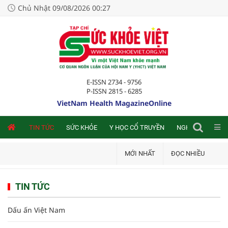
Chủ Nhật 09/08/2026 00:27
E-ISSN 2734 - 9756
P-ISSN 2815 - 6285
VietNam Health MagazineOnline
NLINE
TIN TỨC
SỨC KHỎE
Y HỌC CỔ TRUYỀN
NGHIÊN CỨU TRA
MỚI NHẤT
ĐỌC NHIỀU
TIN TỨC
Dấu ấn Việt Nam