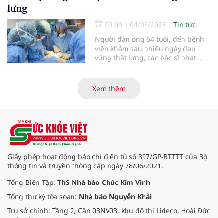
báo cáo tại Hội thảo khoa học cập
lưng
nhật chẩn đoán và điều trị bệnh lý
tiêu hóa - gan mật vừa diễn ra
09:09
|
04/08/2026
Tin tức
ngày 1/8 tại Bệnh viện Đại học
Người đàn ông 64 tuổi, đến bệnh
quốc tế Hồng Bàng.
viện khám sau nhiều ngày đau
vùng thắt lưng, các bác sĩ phát
hiện khối u thận phải kích thước
khoảng 3cm, nghi ngờ ung thư
biểu mô tế bào thận. Với khối u còn
Xem thêm
ở giai đoạn sớm, người bệnh được
chỉ định cắt bán phần thận phải
bằng phẫu thuật robot thay vì phải
cắt bỏ toàn bộ quả thận như trước
đây.
Giấy phép hoạt động báo chí điện tử số 397/GP-BTTTT của Bộ
thông tin và truyền thông cấp ngày 28/06/2021.
Tổng Biên Tập:
ThS Nhà báo Chúc Kim Vinh
Tổng thư ký tòa soạn:
Nhà báo Nguyễn Khải
Trụ sở chính: Tầng 2, Căn 03NV03, khu đô thị Lideco, Hoài Đức