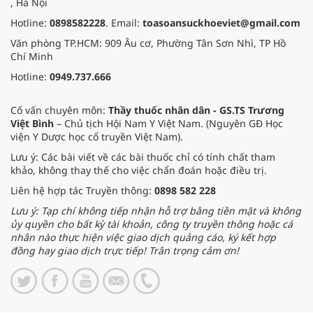
, Hà Nội
Hotline:
0898582228
. Email:
toasoansuckhoeviet@gmail.com
Văn phòng TP.HCM: 909 Âu cơ, Phường Tân Sơn Nhì, TP Hồ
Chí Minh
Hotline:
0949.737.666
Cố vấn chuyên môn:
Thầy thuốc nhân dân - GS.TS Trương
Việt Bình
– Chủ tịch Hội Nam Y Việt Nam. (Nguyên GĐ Học
viện Y Dược học cổ truyền Việt Nam).
Lưu ý: Các bài viết về các bài thuốc chỉ có tính chất tham
khảo, không thay thế cho việc chẩn đoán hoặc điều trị.
Liên hệ hợp tác Truyền thông:
0898 582 228
Lưu ý: Tạp chí không tiếp nhận hỗ trợ bằng tiền mặt và không
ủy quyền cho bất kỳ tài khoản, công ty truyền thông hoặc cá
nhân nào thực hiện việc giao dịch quảng cáo, ký kết hợp
đồng hay giao dịch trực tiếp! Trân trọng cảm ơn!