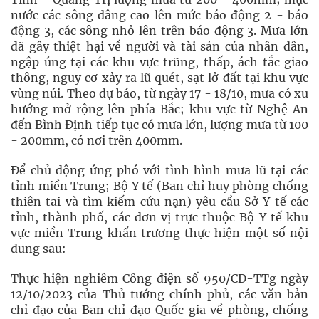
nước các sông dâng cao lên mức báo động 2 - báo
động 3, các sông nhỏ lên trên báo động 3. Mưa lớn
đã gây thiệt hại về người và tài sản của nhân dân,
ngập úng tại các khu vực trũng, thấp, ách tắc giao
thông, nguy cơ xảy ra lũ quét, sạt lở đất tại khu vực
vùng núi. Theo dự báo, từ ngày 17 - 18/10, mưa có xu
hướng mở rộng lên phía Bắc; khu vực từ Nghệ An
đến Bình Định tiếp tục có mưa lớn, lượng mưa từ 100
- 200mm, có nơi trên 400mm.
Để chủ động ứng phó với tình hình mưa lũ tại các
tỉnh miền Trung; Bộ Y tế (Ban chỉ huy phòng chống
thiên tai và tìm kiếm cứu nạn) yêu cầu Sở Y tế các
tỉnh, thành phố, các đơn vị trực thuộc Bộ Y tế khu
vực miền Trung khẩn trương thực hiện một số nội
dung sau:
Thực hiện nghiêm Công điện số 950/CĐ-TTg ngày
12/10/2023 của Thủ tướng chính phủ, các văn bản
chỉ đạo của Ban chỉ đạo Quốc gia về phòng, chống