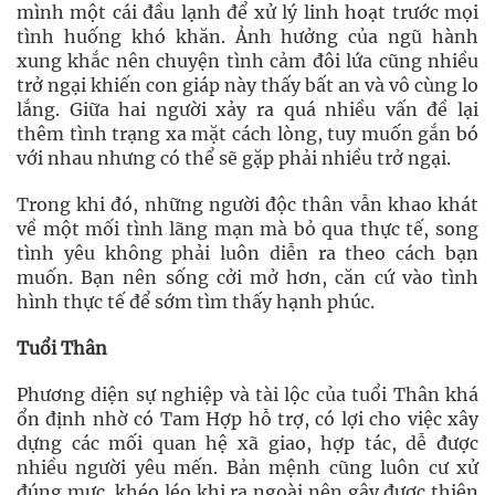
mình một cái đầu lạnh để xử lý linh hoạt trước mọi
tình huống khó khăn. Ảnh hưởng của ngũ hành
xung khắc nên chuyện tình cảm đôi lứa cũng nhiều
trở ngại khiến con giáp này thấy bất an và vô cùng lo
lắng. Giữa hai người xảy ra quá nhiều vấn đề lại
thêm tình trạng xa mặt cách lòng, tuy muốn gắn bó
với nhau nhưng có thể sẽ gặp phải nhiều trở ngại.
Trong khi đó, những người độc thân vẫn khao khát
về một mối tình lãng mạn mà bỏ qua thực tế, song
tình yêu không phải luôn diễn ra theo cách bạn
muốn. Bạn nên sống cởi mở hơn, căn cứ vào tình
hình thực tế để sớm tìm thấy hạnh phúc.
Tuổi Thân
Phương diện sự nghiệp và tài lộc của tuổi Thân khá
ổn định nhờ có Tam Hợp hỗ trợ, có lợi cho việc xây
dựng các mối quan hệ xã giao, hợp tác, dễ được
nhiều người yêu mến. Bản mệnh cũng luôn cư xử
đúng mực, khéo léo khi ra ngoài nên gây được thiện