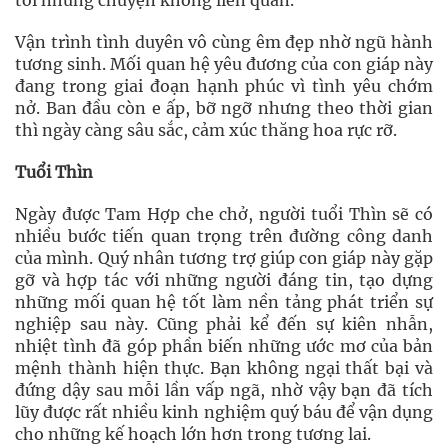
tới những chuyện không liên quan.
Vận trình tình duyên vô cùng êm đẹp nhờ ngũ hành
tương sinh. Mối quan hệ yêu đương của con giáp này
đang trong giai đoạn hạnh phúc vì tình yêu chớm
nở. Ban đầu còn e ấp, bỡ ngỡ nhưng theo thời gian
thì ngày càng sâu sắc, cảm xúc thăng hoa rực rỡ.
Tuổi Thìn
Ngày được Tam Hợp che chở, người tuổi Thìn sẽ có
nhiều bước tiến quan trọng trên đường công danh
của mình. Quý nhân tương trợ giúp con giáp này gặp
gỡ và hợp tác với những người đáng tin, tạo dựng
những mối quan hệ tốt làm nền tảng phát triển sự
nghiệp sau này. Cũng phải kể đến sự kiên nhẫn,
nhiệt tình đã góp phần biến những ước mơ của bản
mệnh thành hiện thực. Bạn không ngại thất bại và
đứng dậy sau mỗi lần vấp ngã, nhờ vậy bạn đã tích
lũy được rất nhiều kinh nghiệm quý báu để vận dụng
cho những kế hoạch lớn hơn trong tương lai.