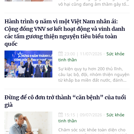
vô hại cũng đang âm thầm gây tổn
thương cho đôi tai. Việc bảo vệ
thính giác từ sớm có thể giúp duy
Hành trình 9 năm vì một Việt Nam nhân ái:
trì khả năng nghe trong nhiều
thập kỷ sau này…
Cộng đồng VNV sơ kết hoạt động và vinh danh
các tấm gương thiện nguyện tiêu biểu toàn
quốc
23:00
|
11/07/2026
Sức khỏe
tinh thần
Sự kiện quy tụ hơn 200 thủ lĩnh,
câu lạc bộ, đội, nhóm thiện nguyện
từ khắp ba miền đất nước, đánh
dấu chặng đường gần một thập kỷ
bền bỉ kết nối yêu thương và chính
Đừng để cô đơn trở thành “căn bệnh” của tuổi
thức ra mắt Mạng lưới Hội viên
VNV hướng tới kỷ nguyên phát
già
triển bền vững
15:15
|
09/07/2026
Sức khỏe
tinh thần
Chăm sóc sức khỏe toàn diện cho