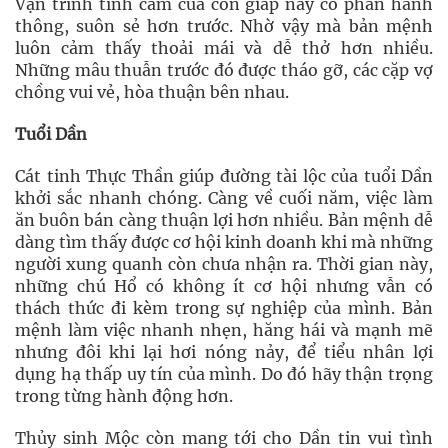
Vận trình tình cảm của con giáp này có phần hanh
thông, suôn sẻ hơn trước. Nhờ vậy mà bản mệnh
luôn cảm thấy thoải mái và dễ thở hơn nhiều.
Những mâu thuẫn trước đó được tháo gỡ, các cặp vợ
chồng vui vẻ, hòa thuận bên nhau.
Tuổi Dần
Cát tinh Thực Thần giúp đường tài lộc của tuổi Dần
khởi sắc nhanh chóng. Càng về cuối năm, việc làm
ăn buôn bán càng thuận lợi hơn nhiều. Bản mệnh dễ
dàng tìm thấy được cơ hội kinh doanh khi mà những
người xung quanh còn chưa nhận ra. Thời gian này,
những chú Hổ có không ít cơ hội nhưng vẫn có
thách thức đi kèm trong sự nghiệp của mình. Bản
mệnh làm việc nhanh nhẹn, hăng hái và mạnh mẽ
nhưng đôi khi lại hơi nóng nảy, để tiểu nhân lợi
dụng hạ thấp uy tín của mình. Do đó hãy thận trọng
trong từng hành động hơn.
Thủy sinh Mộc còn mang tới cho Dần tin vui tình