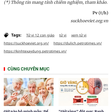
(*) Thông tin mang tính chiêm nghiệm, tham khảo.
Pv (t/h)
suckhoeviet.org.vn
Tags:
Tử vi 12 con giáp
tử vi
xem tử vi
https://suckhoeviet.org.vn/
https://dulich.petrotimes.vn/
https://kinhtexaydung.petrotimes.vn/
CÙNG CHUYÊN MỤC
Giữ não bộ minh mẫn: Để
"Giờ vàng" đột quỵ: Ranh