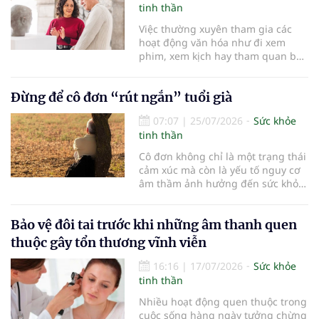
thời gian cấp cứu, tái thông mạch
tinh thần
máu não trong “thời gian vàng” có
Việc thường xuyên tham gia các
ý nghĩa quyết định đến khả năng
hoạt động văn hóa như đi xem
sống còn cũng như chất lượng
phim, xem kịch hay tham quan bảo
cuộc sống sau điều trị.
tàng không chỉ mang lại niềm vui
mà còn được chứng minh có thể
Đừng để cô đơn “rút ngắn” tuổi già
cải thiện sức khỏe tinh thần và
tăng cường sự gắn kết xã hội ở
07:07
|
25/07/2026
Sức khỏe
người cao tuổi…
tinh thần
Cô đơn không chỉ là một trạng thái
cảm xúc mà còn là yếu tố nguy cơ
âm thầm ảnh hưởng đến sức khỏe
và tuổi thọ của NCT. Bên cạnh chế
độ dinh dưỡng, vận động hợp lý
Bảo vệ đôi tai trước khi những âm thanh quen
hay kiểm soát bệnh mạn tính; duy
trì sự gắn kết với gia đình và cộng
thuộc gây tổn thương vĩnh viễn
đồng cũng là một “liều thuốc”
quan trọng giúp sống thọ.
16:16
|
17/07/2026
Sức khỏe
tinh thần
Nhiều hoạt động quen thuộc trong
cuộc sống hàng ngày tưởng chừng