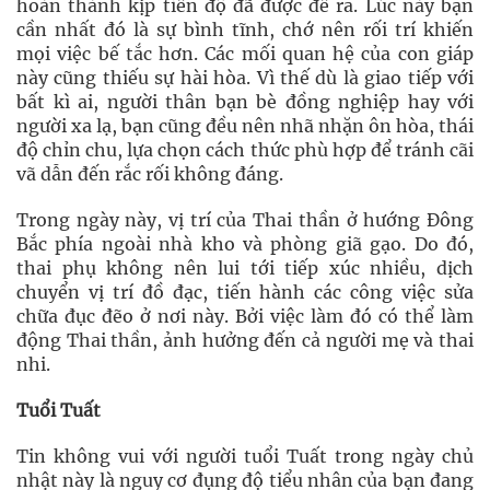
hoàn thành kịp tiến độ đã được đề ra. Lúc này bạn
cần nhất đó là sự bình tĩnh, chớ nên rối trí khiến
mọi việc bế tắc hơn. Các mối quan hệ của con giáp
này cũng thiếu sự hài hòa. Vì thế dù là giao tiếp với
bất kì ai, người thân bạn bè đồng nghiệp hay với
người xa lạ, bạn cũng đều nên nhã nhặn ôn hòa, thái
độ chỉn chu, lựa chọn cách thức phù hợp để tránh cãi
vã dẫn đến rắc rối không đáng.
Trong ngày này, vị trí của Thai thần ở hướng Đông
Bắc phía ngoài nhà kho và phòng giã gạo. Do đó,
thai phụ không nên lui tới tiếp xúc nhiều, dịch
chuyển vị trí đồ đạc, tiến hành các công việc sửa
chữa đục đẽo ở nơi này. Bởi việc làm đó có thể làm
động Thai thần, ảnh hưởng đến cả người mẹ và thai
nhi.
Tuổi Tuất
Tin không vui với người tuổi Tuất trong ngày chủ
nhật này là nguy cơ đụng độ tiểu nhân của bạn đang