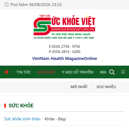
Thứ Năm 06/08/2026 23:52
E-ISSN 2734 - 9756
P-ISSN 2815 - 6285
VietNam Health MagazineOnline
NLINE
TIN TỨC
SỨC KHỎE
Y HỌC CỔ TRUYỀN
NGHIÊN CỨU TRA
MỚI NHẤT
ĐỌC NHIỀU
SỨC KHỎE
Sức khỏe tinh thần
Khỏe - Đẹp