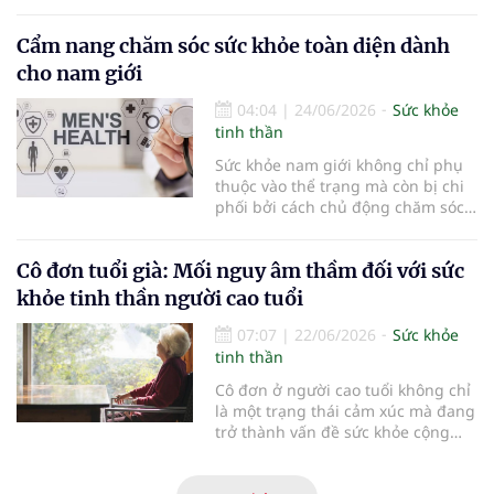
hưởng. Tuy nhiên, các bằng chứng
khoa học gần đây cho thấy bức
Cẩm nang chăm sóc sức khỏe toàn diện dành
tranh phức tạp hơn tưởng tượng...
cho nam giới
04:04
|
24/06/2026
Sức khỏe
tinh thần
Sức khỏe nam giới không chỉ phụ
thuộc vào thể trạng mà còn bị chi
phối bởi cách chủ động chăm sóc
và phát hiện sớm các vấn đề tiềm
ẩn. Những thay đổi nhỏ trong thói
Cô đơn tuổi già: Mối nguy âm thầm đối với sức
quen và nhận thức có thể tạo ra
khác biệt lớn về lâu dài...
khỏe tinh thần người cao tuổi
07:07
|
22/06/2026
Sức khỏe
tinh thần
Cô đơn ở người cao tuổi không chỉ
là một trạng thái cảm xúc mà đang
trở thành vấn đề sức khỏe cộng
đồng đáng lo ngại. Theo các
chuyên gia tâm thần, những mất