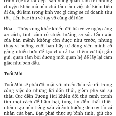
trình cực kỳ tốt đẹp. Bạn đừng quan tâm tới những
chuyện khác mà nên chú tâm làm việc để kiếm tiền
đi đã, dù làm trong lĩnh vực gì cũng sẽ có doanh thu
tốt, tiền bạc thu về tay vô cùng dồi dào.
Hỏa – Thủy xung khắc khiến đôi lứa có vẻ ngày càng
xa cách, tình cảm có chiều hướng sa sút. Cảm xúc
của bản mệnh không còn được như trước, nhưng
thay vì buông xuôi bạn hãy tự động viên mình cố
gắng nhiều hơn để tạo cho cả hai thêm cơ hội gần
gũi, quan tâm bồi dưỡng mối quan hệ để lấy lại cảm
giác như ban đầu.
Tuổi Mùi
Tuổi Mùi sẽ phải đối mặt với nhiều điều rắc rối trong
công việc do những lời đồn thổi, gièm pha sai sự
thật. Cục diện Tương Hại khiến đối thủ cạnh tranh
tìm mọi cách để hãm hại, tung tin đồn thất thiệt
nhằm tạo nên tiếng xấu và ảnh hưởng đến uy tín cá
nhân của bạn. Bạn phải thực sự bình tĩnh, giữ cho