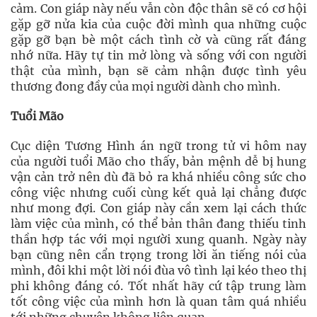
cảm. Con giáp này nếu vẫn còn độc thân sẽ có cơ hội
gặp gỡ nửa kia của cuộc đời mình qua những cuộc
gặp gỡ bạn bè một cách tình cờ và cũng rất đáng
nhớ nữa. Hãy tự tin mở lòng và sống với con người
thật của mình, bạn sẽ cảm nhận được tình yêu
thương đong đầy của mọi người dành cho mình.
Tuổi Mão
Cục diện Tương Hình án ngữ trong tử vi hôm nay
của người tuổi Mão cho thấy, bản mệnh dễ bị hung
vận cản trở nên dù đã bỏ ra khá nhiều công sức cho
công việc nhưng cuối cùng kết quả lại chẳng được
như mong đợi. Con giáp này cần xem lại cách thức
làm việc của mình, có thể bản thân đang thiếu tinh
thần hợp tác với mọi người xung quanh. Ngày này
bạn cũng nên cẩn trọng trong lời ăn tiếng nói của
mình, đôi khi một lời nói đùa vô tình lại kéo theo thị
phi không đáng có. Tốt nhất hãy cứ tập trung làm
tốt công việc của mình hơn là quan tâm quá nhiều