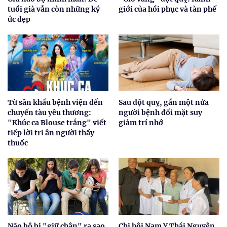
tuổi già vẫn còn những ký
giới của hồi phục và tàn phế
ức đẹp
Từ sân khấu bệnh viện đến
Sau đột quỵ, gần một nửa
chuyến tàu yêu thương:
người bệnh đối mặt suy
"Khúc ca Blouse trắng" viết
giảm trí nhớ
tiếp lời tri ân người thầy
thuốc
Não bộ bị "giữ chân" ra sao
Chi hội Nam Y Thái Nguyên