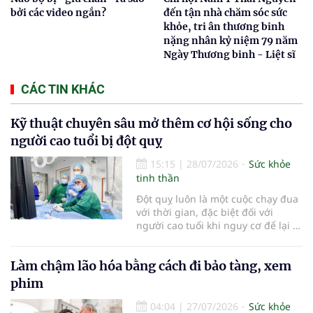
bởi các video ngắn?
đến tận nhà chăm sóc sức
khỏe, tri ân thương binh
nặng nhân kỷ niệm 79 năm
Ngày Thương binh - Liệt sĩ
CÁC TIN KHÁC
Kỹ thuật chuyên sâu mở thêm cơ hội sống cho
người cao tuổi bị đột quỵ
15:15
|
28/07/2026
Sức khỏe
tinh thần
Đột quỵ luôn là một cuộc chạy đua
với thời gian, đặc biệt đối với
người cao tuổi khi nguy cơ để lại di
chứng nặng nề hoặc mất khả năng
phục hồi rất cao nếu không được
Làm chậm lão hóa bằng cách đi bảo tàng, xem
cấp cứu kịp thời. Mỗi phút trôi qua
khi xảy ra đột quỵ, gần 2 triệu tế
phim
bào não có thể bị hủy hoại không
thể phục hồi. Vì vậy, việc rút ngắn
04:04
|
27/07/2026
Sức khỏe