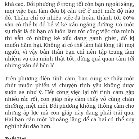
khá cao. Đối phương ở trong tối còn bạn ngoài sáng,
mọi việc bạn làm đều bị cản trở ở một mức độ nào
đó. Thậm chí có nhiều việc đã hoàn thành tới 90%
vẫn có thể bị đổ bể vì kẻ xấu ngáng đường. Có một
sự thật là dù bạn có luôn làm tốt công việc của mình
thì vẫn có những kẻ xấu đang ganh ghét, đố kị
muốn hãm hại. Không ai có thể làm hài lòng tất mọi
người, vì vậy bản thân bạn chỉ nên tập trung làm
nhiệm vụ của mình thật tốt, đừng quá quan tâm tới
những vấn đề bên lề.
Trên phương diện tình cảm, bạn cũng sẽ thấy một
chút muộn phiền vì chuyện tình yêu không được
suôn sẻ như ý. Hết công việc lại tới tình cảm gặp
nhiều rắc rối, con giáp này cảm thấy vô cùng chán
chường, mệt mỏi. Đối phương không thông cảm cho
những áp lực mà con giáp này đang phải trải qua.
Hai bạn cần một khoảng lặng để cả hai có thể suy
nghĩ thấu đáo hơn.