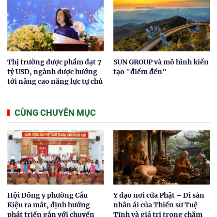
Thị trường dược phẩm đạt 7
SUN GROUP và mô hình kiến
tỷ USD, ngành dược hướng
tạo "điểm đến"
tới nâng cao năng lực tự chủ
CÙNG CHUYÊN MỤC
Hội Đông y phường Cầu
Y đạo nơi cửa Phật – Di sản
Kiệu ra mắt, định hướng
nhân ái của Thiền sư Tuệ
phát triển gắn với chuyển
Tĩnh và giá trị trong chăm