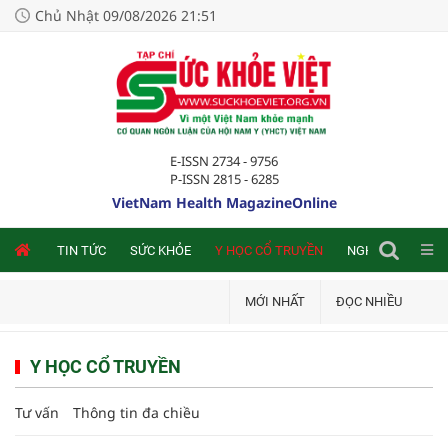
Chủ Nhật 09/08/2026 21:51
E-ISSN 2734 - 9756
P-ISSN 2815 - 6285
VietNam Health MagazineOnline
NLINE
TIN TỨC
SỨC KHỎE
Y HỌC CỔ TRUYỀN
NGHIÊN CỨU TRA
MỚI NHẤT
ĐỌC NHIỀU
Y HỌC CỔ TRUYỀN
Tư vấn
Thông tin đa chiều