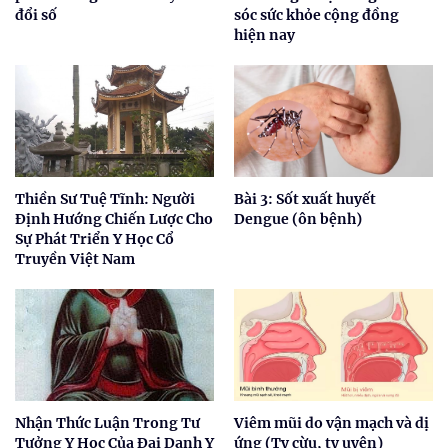
đổi số
sóc sức khỏe cộng đồng
hiện nay
Thiền Sư Tuệ Tĩnh: Người
Bài 3: Sốt xuất huyết
Định Hướng Chiến Lược Cho
Dengue (ôn bệnh)
Sự Phát Triển Y Học Cổ
Truyền Việt Nam
Nhận Thức Luận Trong Tư
Viêm mũi do vận mạch và dị
Tưởng Y Học Của Đại Danh Y
ứng (Tỵ cừu, tỵ uyên)