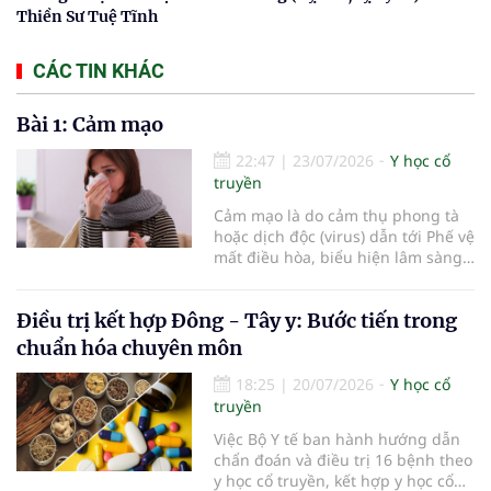
Thiền Sư Tuệ Tĩnh
CÁC TIN KHÁC
Bài 1: Cảm mạo
22:47
|
23/07/2026
Y học cổ
truyền
Cảm mạo là do cảm thụ phong tà
hoặc dịch độc (virus) dẫn tới Phế vệ
mất điều hòa, biểu hiện lâm sàng
chủ yếu là ngạt mũi, chảy nước
mũi, hắt hơi, đau đầu, sợ lạnh,
Điều trị kết hợp Đông - Tây y: Bước tiến trong
phát sốt, toàn thân mỏi mệt.
chuẩn hóa chuyên môn
18:25
|
20/07/2026
Y học cổ
truyền
Việc Bộ Y tế ban hành hướng dẫn
chẩn đoán và điều trị 16 bệnh theo
y học cổ truyền, kết hợp y học cổ