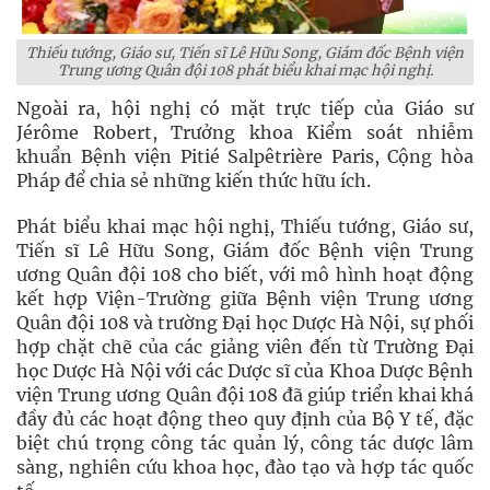
Thiếu tướng, Giáo sư, Tiến sĩ Lê Hữu Song, Giám đốc Bệnh viện
Trung ương Quân đội 108 phát biểu khai mạc hội nghị.
Ngoài ra, hội nghị có mặt trực tiếp của Giáo sư
Jérôme Robert, Trưởng khoa Kiểm soát nhiễm
khuẩn Bệnh viện Pitié Salpêtrière Paris, Cộng hòa
Pháp để chia sẻ những kiến thức hữu ích.
Phát biểu khai mạc hội nghị, Thiếu tướng, Giáo sư,
Tiến sĩ Lê Hữu Song, Giám đốc Bệnh viện Trung
ương Quân đội 108 cho biết, với mô hình hoạt động
kết hợp Viện-Trường giữa Bệnh viện Trung ương
Quân đội 108 và trường Đại học Dược Hà Nội, sự phối
hợp chặt chẽ của các giảng viên đến từ Trường Đại
học Dược Hà Nội với các Dược sĩ của Khoa Dược Bệnh
viện Trung ương Quân đội 108 đã giúp triển khai khá
đầy đủ các hoạt động theo quy định của Bộ Y tế, đặc
biệt chú trọng công tác quản lý, công tác dược lâm
sàng, nghiên cứu khoa học, đào tạo và hợp tác quốc