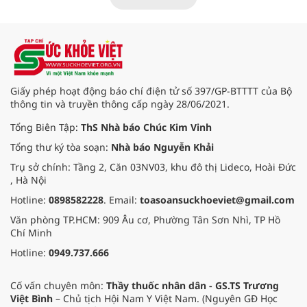
cuộc đời họ muốn gửi gắm
”.
Giấy phép hoạt động báo chí điện tử số 397/GP-BTTTT của Bộ
thông tin và truyền thông cấp ngày 28/06/2021.
Tổng Biên Tập:
ThS Nhà báo Chúc Kim Vinh
Tổng thư ký tòa soạn:
Nhà báo Nguyễn Khải
Trụ sở chính: Tầng 2, Căn 03NV03, khu đô thị Lideco, Hoài Đức
, Hà Nội
Hotline:
0898582228
. Email:
toasoansuckhoeviet@gmail.com
Văn phòng TP.HCM: 909 Âu cơ, Phường Tân Sơn Nhì, TP Hồ
Chí Minh
Hotline:
0949.737.666
Cố vấn chuyên môn:
Thầy thuốc nhân dân - GS.TS Trương
Việt Bình
– Chủ tịch Hội Nam Y Việt Nam. (Nguyên GĐ Học