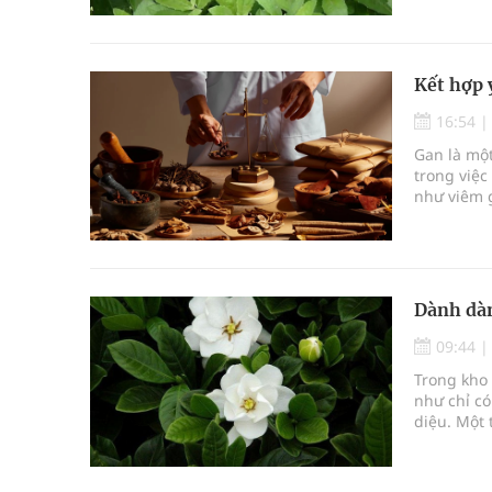
Kết hợp 
16:54
Gan là một
trong việc
như viêm g
quả, việc 
được nhiề
Dành dàn
09:44
Trong kho 
như chỉ có
diệu. Một 
hương th