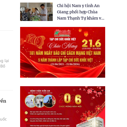
tặng quà cho 150 người
Chi hội Nam y tỉnh An
dân tại xã Tân Tập
Giang phối hợp Chùa
Nam Thạnh Tự khám và
cấp thuốc miễn phí cho
nhân dân
g lại
 Bố
yền
huốc