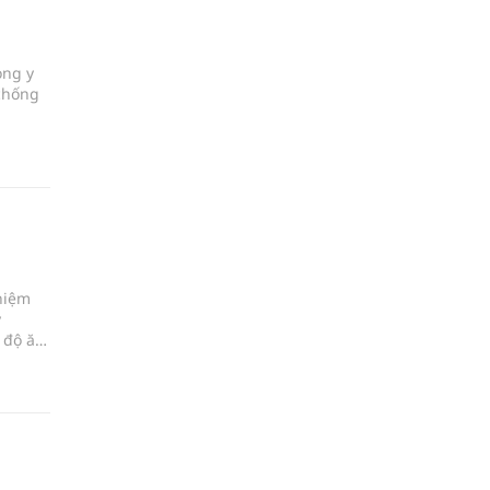
ong y
chống
hiệm
y
ế độ ăn
trợ
i pháp