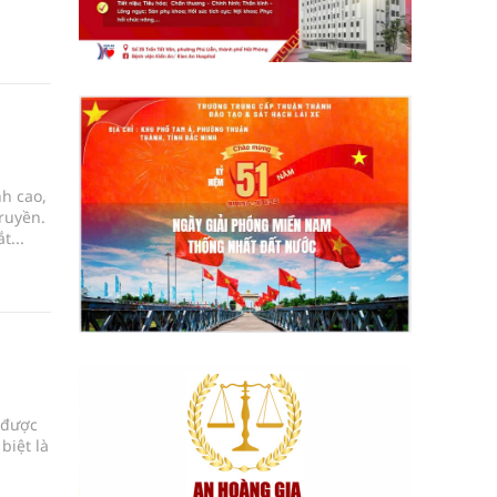
nh cao,
ruyền.
t...
 được
biệt là