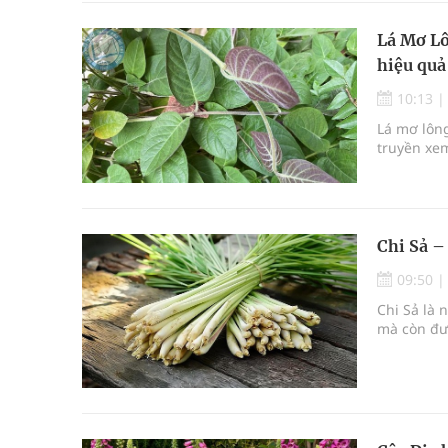
Lá Mơ Lô
hiệu quả
10:13
Lá mơ lông
truyền xem
Chi Sả –
09:50
Chi Sả là 
mà còn đượ