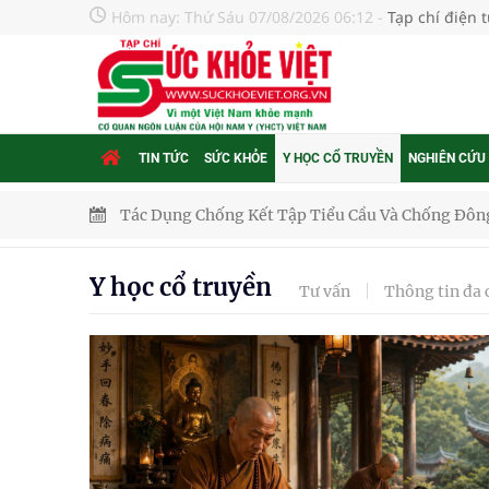
Hôm nay:
Thứ Sáu 07/08/2026 06:12
-
Tạp chí điện 
TIN TỨC
SỨC KHỎE
Y HỌC CỔ TRUYỀN
NGHIÊN CỨU
Xây dựng bản đồ mạng lưới cấp cứu ngoại viện t
"Nền kinh tế bạc" có thể trở thành động lực tăn
Y học cổ truyền
Tư vấn
Thông tin đa 
Quảng Trị: Phát huy vai trò của chính quyền địa 
bảo vệ sức khỏe Nhân dân
Không chỉ cắt tóc, Đông Tây Barbershop dành ng
Bệnh viện không được thu thêm tiền của người b