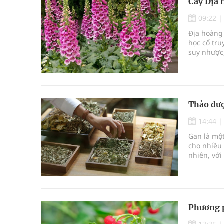
Cây Địa 
09:22
Địa hoàng 
học cổ tr
suy nhược,
Thảo dượ
14:44
Gan là mộ
cho nhiều 
nhiên, với
uống khôn
chức năng
tự nhiên.
Phương p