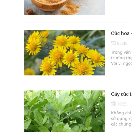
Cúc hoa 
06:48
Trong văn 
trường thọ
Với vị ngọ
Cây cúc 
10:25
Không chỉ 
sử dụng rộ
các chứng