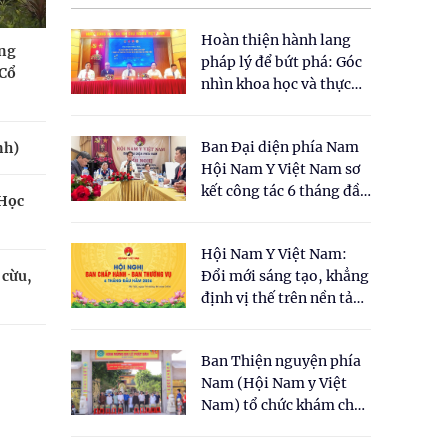
Hoàn thiện hành lang
ớng
pháp lý để bứt phá: Góc
 Cổ
nhìn khoa học và thực
tiễn tại Tọa đàm " Đề
xuất một số nội dung
Ban Đại diện phía Nam
nh)
cho Luật Y dược cổ
Hội Nam Y Việt Nam sơ
truyền Việt Nam"
kết công tác 6 tháng đầu
 Học
năm 2026
Hội Nam Y Việt Nam:
 cừu,
Đổi mới sáng tạo, khẳng
định vị thế trên nền tảng
y học cổ truyền và khoa
học hiện đại
Ban Thiện nguyện phía
Nam (Hội Nam y Việt
Nam) tổ chức khám chữa
bệnh y học cổ truyền và