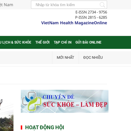
iệt Nam
E-ISSN 2734 - 9756
P-ISSN 2815 - 6285
VietNam Health MagazineOnline
U LỊCH & SỨC KHỎE
THẾ GIỚI
TẠP CHÍ IN
GỬI BÀI ONLINE
MỚI NHẤT
ĐỌC NHIỀU
HOẠT ĐỘNG HỘI