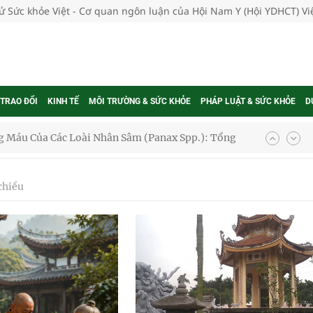
tử Sức khỏe Việt - Cơ quan ngôn luận của Hội Nam Y (Hội YDHCT) V
 TRAO ĐỔI
KINH TẾ
MÔI TRƯỜNG & SỨC KHỎE
PHÁP LUẬT & SỨC KHỎE
D
oàn quốc
g trưởng mới của Việt Nam
chiều
phương hai cấp trong quản lý hoạt động nha khoa,
uồn lực cho môi trường và cộng đồng
ệnh bảo hiểm y tế nếu không đăng ký khám theo yêu