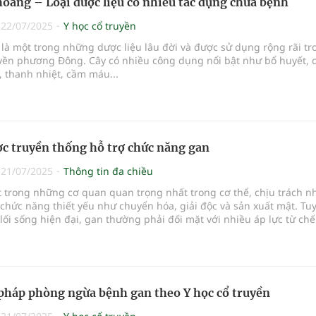
hoàng – Loại dược liệu có nhiều tác dụng chữa bệnh
|
22/07/2025
Y học cổ truyền
là một trong những dược liệu lâu đời và được sử dụng rộng rãi tr
uyền phương Đông. Cây có nhiều công dụng nổi bật như bổ huyết, 
 thanh nhiệt, cầm máu...
c truyền thống hỗ trợ chức năng gan
|
21/07/2025
Thông tin đa chiều
t trong những cơ quan quan trọng nhất trong cơ thể, chịu trách n
chức năng thiết yếu như chuyển hóa, giải độc và sản xuất mật. Tu
 lối sống hiện đại, gan thường phải đối mặt với nhiều áp lực từ ch
g lành mạnh, ô nhiễm môi trường và căng thẳng. Để bảo vệ và hỗ 
 gan, nhiều người đã tìm đến thảo dược truyền thống như một giả
háp phòng ngừa bệnh gan theo Y học cổ truyền