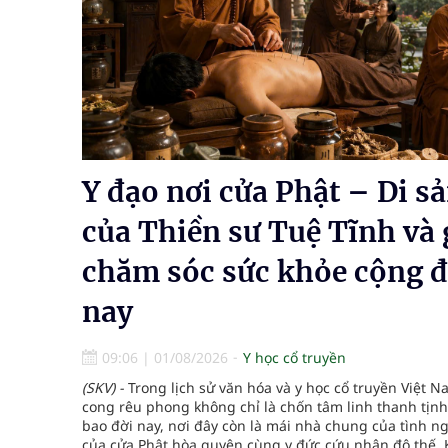
cầu
Ung thư thận: Nguy hiểm vì tiến triển quá âm th
Nhiều chuỗi hoạt động lớn được diễn ra tại Lễ hộ
Tiếp tục rà soát, triển khai các nhiệm vụ trong lĩ
Y đạo nơi cửa Phật – Di s
Súp lơ xanh mang đến hy vọng mới trong phòng 
của Thiền sư Tuệ Tĩnh và g
Tác Dụng Chống Kết Tập Tiểu Cầu Và Chống Đông
chăm sóc sức khỏe cộng 
Quan Bằng Chứng Dược Lý Và Cơ Chế Phân Tử
nay
09:06
|
01/08/2026
Y học cổ truyền
(SKV) -
Trong lịch sử văn hóa và y học cổ truyền Việt 
cong rêu phong không chỉ là chốn tâm linh thanh tịn
bao đời nay, nơi đây còn là mái nhà chung của tình ng
của cửa Phật hòa quyện cùng y đức cứu nhân độ thế. 