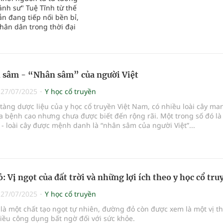
nh sư" Tuệ Tĩnh từ thế
n đang tiếp nối bền bỉ,
hân dân trong thời đại
 sâm - “Nhân sâm” của người Việt
|
27/07/2025
Y học cổ truyền
tàng dược liệu của y học cổ truyền Việt Nam, có nhiều loài cây man
ữa bệnh cao nhưng chưa được biết đến rộng rãi. Một trong số đó là
- loài cây được mệnh danh là “nhân sâm của người Việt”...
: Vị ngọt của đất trời và những lợi ích theo y học cổ tru
|
27/07/2025
Y học cổ truyền
là một chất tạo ngọt tự nhiên, đường đỏ còn được xem là một vị t
iều công dụng bất ngờ đối với sức khỏe.