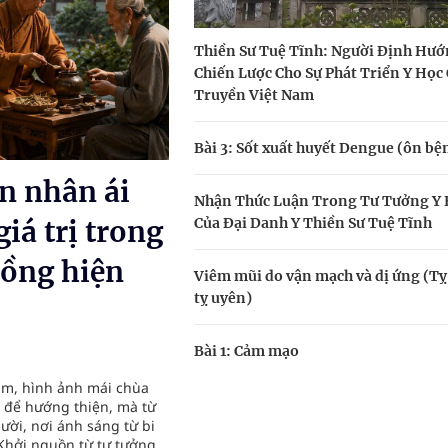
Thiền Sư Tuệ Tĩnh: Người Định Hư
ầm
Chiến Lược Cho Sự Phát Triển Y Học
Truyền Việt Nam
i sầu riêng 2026
nh vực cấp cứu, điều trị đột quỵ
Bài 3: Sốt xuất huyết Dengue (ôn bệ
ản nhân ái
ngừa ung thư
Nhận Thức Luận Trong Tư Tưởng Y
Của Đại Danh Y Thiền Sư Tuệ Tĩnh
iá trị trong
 Máu Của Các Loài Nhân Sâm (Panax Spp.): Tổng
đồng hiện
Viêm mũi do vận mạch và dị ứng (Tỵ
tỵ uyên)
Bài 1: Cảm mạo
Nam, hình ảnh mái chùa
h để hướng thiện, mà từ
ười, nơi ánh sáng từ bi
Khởi nguồn từ tư tưởng