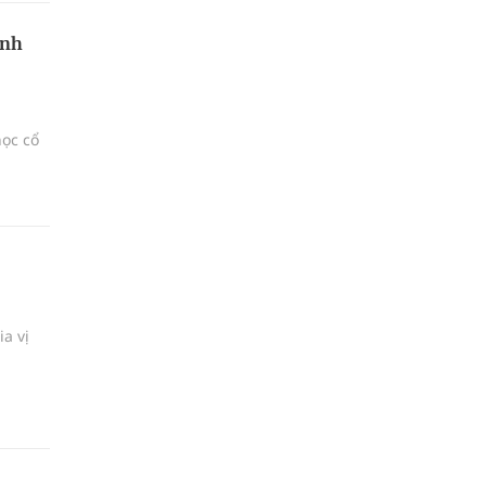
ệnh
học cổ
a vị