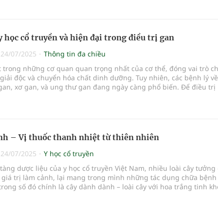
y học cổ truyền và hiện đại trong điều trị gan
|
24/07/2025
Thông tin đa chiều
 trong những cơ quan quan trọng nhất của cơ thể, đóng vai trò c
 giải độc và chuyển hóa chất dinh dưỡng. Tuy nhiên, các bệnh lý v
an, xơ gan, và ung thư gan đang ngày càng phổ biến. Để điều trị
kết hợp giữa y học cổ truyền và y học hiện đại đang trở thành xu 
u chuyên gia khuyến khích.
h – Vị thuốc thanh nhiệt từ thiên nhiên
|
24/07/2025
Y học cổ truyền
tàng dược liệu của y học cổ truyền Việt Nam, nhiều loài cây tưởn
 giá trị làm cảnh, lại mang trong mình những tác dụng chữa bệnh
trong số đó chính là cây dành dành – loài cây với hoa trắng tinh kh
ơm dịu