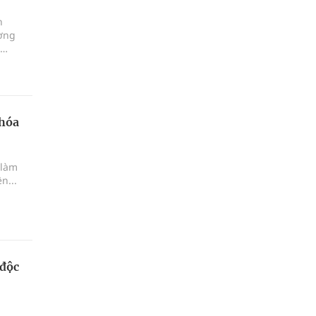
n
ương
 hóa
 làm
n...
 độc