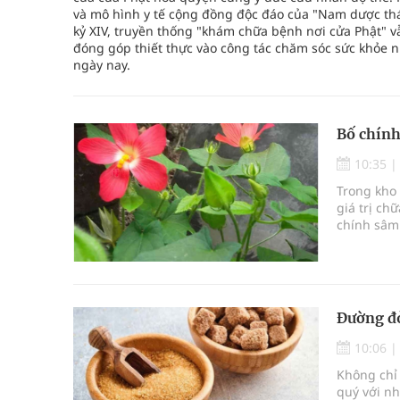
và mô hình y tế cộng đồng độc đáo của "Nam dược thá
kỷ XIV, truyền thống "khám chữa bệnh nơi cửa Phật" vẫ
đóng góp thiết thực vào công tác chăm sóc sức khỏe n
ngày nay.
Bố chính
10:35
Trong kho 
giá trị ch
chính sâm 
Đường đỏ
10:06
Không chỉ 
quý với nh