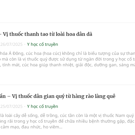
- Vị thuốc thanh tao từ loài hoa dân dã
|
26/07/2025
Y học cổ truyền
hóa Á Đông, cúc hoa (hoa cúc) không chỉ là biểu tượng của sự tha
 mà còn là vị thuốc quý được sử dụng từ ngàn đời trong y học cổ t
t, tính mát, cúc hoa giúp thanh nhiệt, giải độc, dưỡng gan, sáng mắ
tần – Vị thuốc dân gian quý từ hàng rào làng quê
|
25/07/2025
Y học cổ truyền
là loài cây dễ sống, dễ trồng, cúc tần còn là một vị thuốc Nam quý
ng rãi trong y học cổ truyền để chữa nhiều bệnh thường gặp, đặc 
 cảm mạo, đau nhức, ho viêm…