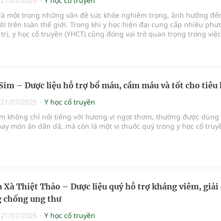
|
21/07/2025
Y học cổ truyền
là một trong những vấn đề sức khỏe nghiêm trọng, ảnh hưởng đế
i trên toàn thế giới. Trong khi y học hiện đại cung cấp nhiều ph
trị, y học cổ truyền (YHCT) cũng đóng vai trò quan trọng trong việc
 và hỗ trợ điều trị các bệnh gan.
Sim – Dược liệu hỗ trợ bổ máu, cầm máu và tốt cho tiêu
|
21/07/2025
Y học cổ truyền
im không chỉ nổi tiếng với hương vị ngọt thơm, thường được dùng
ay món ăn dân dã, mà còn là một vị thuốc quý trong y học cổ truyề
 Xà Thiệt Thảo – Dược liệu quý hỗ trợ kháng viêm, giải
 chống ung thư
|
21/07/2025
Y học cổ truyền