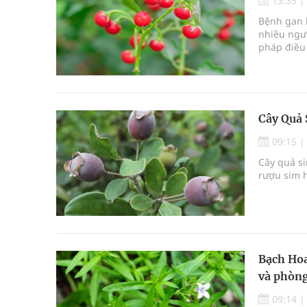
13:35
Bệnh gan 
nhiều ngườ
pháp điều 
phòng ngừa
Cây Quả 
09:15
Cây quả s
rượu sim h
Bạch Hoa
và phòng
09:14