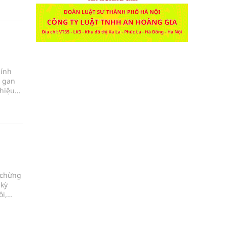
hính
ề gan
 hiệu
hướng
g chừng
 kỳ
ôi,