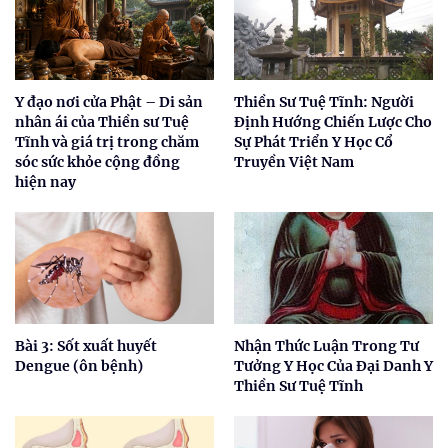
Y đạo nơi cửa Phật – Di sản
Thiền Sư Tuệ Tĩnh: Người
nhân ái của Thiền sư Tuệ
Định Hướng Chiến Lược Cho
Tĩnh và giá trị trong chăm
Sự Phát Triển Y Học Cổ
sóc sức khỏe cộng đồng
Truyền Việt Nam
hiện nay
Bài 3: Sốt xuất huyết
Nhận Thức Luận Trong Tư
Dengue (ôn bệnh)
Tưởng Y Học Của Đại Danh Y
Thiền Sư Tuệ Tĩnh