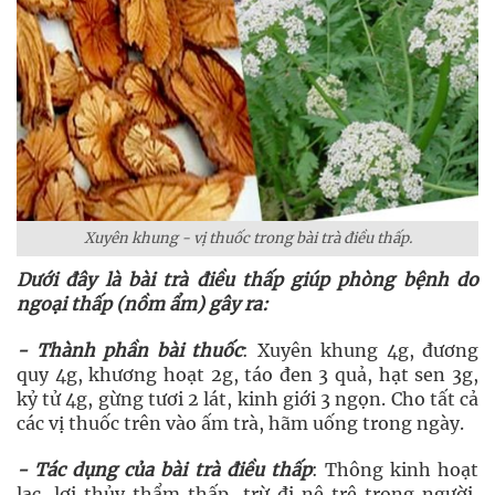
Xuyên khung - vị thuốc trong bài trà điều thấp.
Dưới đây là bài trà điều thấp giúp phòng bệnh do
ngoại thấp (nồm ẩm) gây ra:
- Thành phần bài thuốc
: Xuyên khung 4g, đương
quy 4g, khương hoạt 2g, táo đen 3 quả, hạt sen 3g,
kỷ tử 4g, gừng tươi 2 lát, kinh giới 3 ngọn. Cho tất cả
các vị thuốc trên vào ấm trà, hãm uống trong ngày.
- Tác dụng của bài trà điều thấp
: Thông kinh hoạt
lạc, lợi thủy thẩm thấp, trừ đi nê trệ trong người,