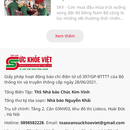
SKV - Cơn mưa đầu mùa trút xuống
vùng đất đỏ Đông Nam Bộ cũng là
lúc những vết thương thời chiến
của các thương bệnh binh tại
Trung tâm Điều dưỡng thương
binh và người có công Long Đất
Xem thêm
(nay thuộc xã Long Hải, TP. Hồ Chí
Minh) bắt đầu “thức giấc”. Thấu
hiểu và sẻ chia với nỗi đau xương
tủy ấy, chuyến khám chữa bệnh
thiện nguyện của đoàn thầy thuốc
Hội Nam y Việt Nam không chỉ
mang theo tình cảm tri ân, mà còn
Giấy phép hoạt động báo chí điện tử số 397/GP-BTTTT của Bộ
đem đến hơi ấm từ những phương
thông tin và truyền thông cấp ngày 28/06/2021.
pháp Nam y thuần Việt, giúp xoa
dịu cơn đau và nâng cao sức khỏe
Tổng Biên Tập:
ThS Nhà báo Chúc Kim Vinh
cho các cựu chiến binh trước sự
Tổng thư ký tòa soạn:
Nhà báo Nguyễn Khải
thay đổi đột ngột của thời tiết.
Trụ sở chính: Tầng 2, Căn 03NV03, khu đô thị Lideco, Hoài Đức
, Hà Nội
Hotline:
0898582228
. Email:
toasoansuckhoeviet@gmail.com