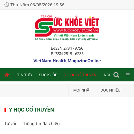
Thứ Năm 06/08/2026 19:56
E-ISSN 2734 - 9756
P-ISSN 2815 - 6285
VietNam Health MagazineOnline
NLINE
TIN TỨC
SỨC KHỎE
Y HỌC CỔ TRUYỀN
NGHIÊN CỨU TRA
MỚI NHẤT
ĐỌC NHIỀU
Y HỌC CỔ TRUYỀN
Tư vấn
Thông tin đa chiều