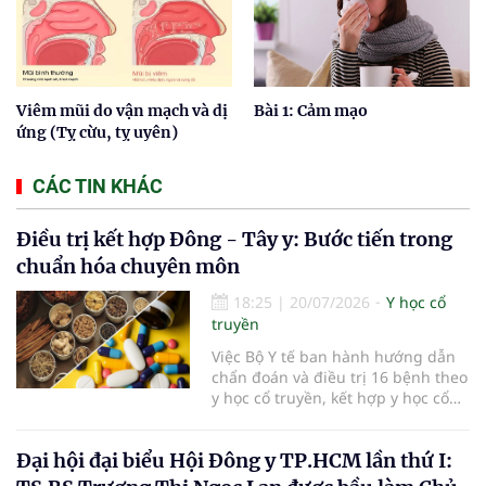
Viêm mũi do vận mạch và dị
Bài 1: Cảm mạo
ứng (Tỵ cừu, tỵ uyên)
CÁC TIN KHÁC
Điều trị kết hợp Đông - Tây y: Bước tiến trong
chuẩn hóa chuyên môn
18:25
|
20/07/2026
Y học cổ
truyền
Việc Bộ Y tế ban hành hướng dẫn
chẩn đoán và điều trị 16 bệnh theo
y học cổ truyền, kết hợp y học cổ
truyền với y học hiện đại đã bổ
sung căn cứ chuyên môn thống
Đại hội đại biểu Hội Đông y TP.HCM lần thứ I:
nhất cho các cơ sở khám, chữa
bệnh. Giá trị của tài liệu không chỉ