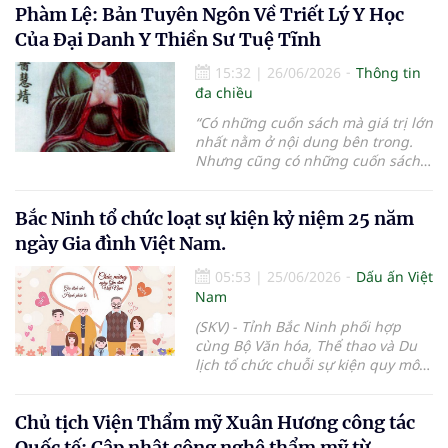
Phàm Lệ: Bản Tuyên Ngôn Về Triết Lý Y Học
thuốc trẻ Việt Nam và Sở Y tế địa
phương phối hợp với Unilever Việt
Của Đại Danh Y Thiền Sư Tuệ Tĩnh
Nam, nhãn hàng Lifebuoy
triển
khai chuỗi hoạt động thiết thực tại
15:32
|
26/06/2026
Thông tin
TP. Cần Thơ nhằm hỗ trợ y tế cơ sở,
đa chiều
nâng cao điều kiện vệ sinh và
“
Có những cuốn sách mà giá trị lớn
chăm sóc sức khỏe trực tiếp cho
nhất nằm ở nội dung bên trong.
cộng đồng.
Nhưng cũng có những cuốn sách
mà chỉ cần đọc vài trang đầu,
người đọc đã có thể hiểu được tầm
Bắc Ninh tổ chức loạt sự kiện kỷ niệm 25 năm
vóc của tác giả và triết lý mà cả
cuộc đời họ muốn gửi gắm
”.
ngày Gia đình Việt Nam.
05:53
|
25/06/2026
Dấu ấn Việt
Nam
(SKV) - Tỉnh Bắc Ninh phối hợp
cùng Bộ Văn hóa, Thể thao và Du
lịch tổ chức chuỗi sự kiện quy mô
toàn quốc kỷ niệm 25 năm Ngày
Gia đình Việt Nam với chủ đề “Gia
Chủ tịch Viện Thẩm mỹ Xuân Hương công tác
đình hạnh phúc - Quốc gia thịnh
vượng”. Diễn ra trong hai ngày
Quốc tế: Cập nhật công nghệ thẩm mỹ từ