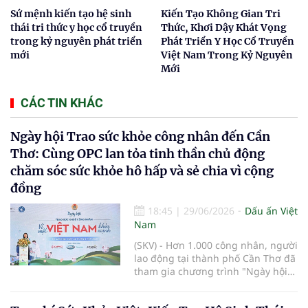
Sứ mệnh kiến tạo hệ sinh
Kiến Tạo Không Gian Tri
thái tri thức y học cổ truyền
Thức, Khơi Dậy Khát Vọng
trong kỷ nguyên phát triển
Phát Triển Y Học Cổ Truyền
mới
Việt Nam Trong Kỷ Nguyên
Mới
CÁC TIN KHÁC
Ngày hội Trao sức khỏe công nhân đến Cần
Thơ: Cùng OPC lan tỏa tinh thần chủ động
chăm sóc sức khỏe hô hấp và sẻ chia vì cộng
đồng
18:45
|
29/06/2026
Dấu ấn Việt
Nam
(SKV) - Hơn 1.000 công nhân, người
lao động tại thành phố Cần Thơ đã
tham gia chương trình "Ngày hội
Trao sức khỏe công nhân - Vì một
Việt Nam khỏe mạnh năm 2026",