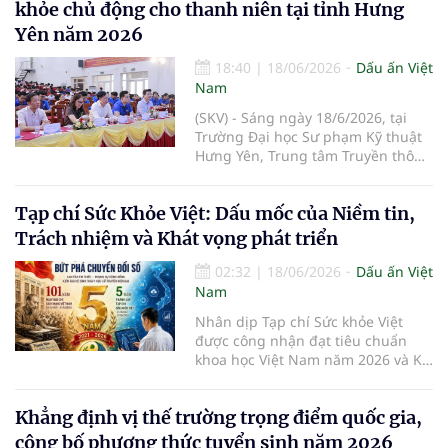
điểm sáng thu hút sự chú ý mạnh
khỏe chủ động cho thanh niên tại tỉnh Hưng
mẽ từ giới chuyên môn, các cơ
Yên năm 2026
quan thông tấn và đông đảo công
chúng.
18:40
|
18/06/2026
Dấu ấn Việt
Nam
(SKV) - Sáng ngày 18/6/2026, tại
Trường Đại học Sư phạm Kỹ thuật
Hưng Yên, Trung tâm Truyền thông
- Giáo dục sức khỏe Trung ương
(Bộ Y tế) phối hợp cùng Hiệp hội
Tạp chí Sức Khỏe Việt: Dấu mốc của Niềm tin,
Bia - Rượu - Nước giải khát Việt
Nam (VBA) tổ chức Hội thảo
Trách nhiệm và Khát vọng phát triển
"Truyền thông kiến thức chăm sóc
sức khỏe chủ động cho thanh niên
02:32
|
18/06/2026
Dấu ấn Việt
tại tỉnh Hưng Yên năm 2026". Sự
Nam
kiện thu hút sự tham dự của đại
Nhân dịp Tạp chí Sức khỏe Việt
diện Lãnh đạo Sở Y tế, Trung tâm
được công nhận đạt tiêu chuẩn
Kiểm soát bệnh tật tỉnh, Tỉnh Đoàn
khoa học Việt Nam năm 2026 và Kỷ
Hưng Yên cùng hơn 300 đoàn viên,
niệm 5 năm thành lập (21/6/2021 –
sinh viên trên địa bàn.
21/6/2026). Tạp chí Sức Khỏe Việt
Khẳng định vị thế trường trọng điểm quốc gia,
xin trân trọng giới thiệu toàn văn
bài viết của Tiến sĩ, Nhà báo Chúc
công bố phương thức tuyển sinh năm 2026