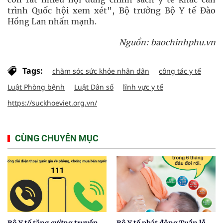
trình Quốc hội xem xét", Bộ trưởng Bộ Y tế Đào
Hồng Lan nhấn mạnh.
Nguồn: baochinhphu.vn
Tags:
chăm sóc sức khỏe nhân dân
công tác y tế
Luật Phòng bệnh
Luật Dân số
lĩnh vực y tế
https://suckhoeviet.org.vn/
CÙNG CHUYÊN MỤC