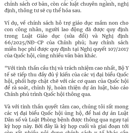
chính sách cơ bản, còn các luật chuyên ngành, nghị
định, thông tư sẽ cụ thể hóa sau.
Ví dụ, về chính sách hỗ trợ giáo dục mầm non cho
con công nhân, người lao động đã được quy định
trong Luật Giáo dục (sửa đổi) và Nghị định
66/2025/NĐ-CP của Chính phủ; hay chính sách
miễn học phí được quy định tại Nghị quyết 107/2017
của Quốc hội, cùng nhiều văn bản khác.
"Với tinh thần cầu thị và trách nhiệm cao nhất, Bộ Y
tế sẽ tiếp thu đầy đủ ý kiến của các vị đại biểu Quốc
hội, phối hợp chặt chẽ với các cơ quan của Quốc hội
để rà soát, chỉnh lý, hoàn thiện dự án luật, báo cáo
Chính phủ trình Quốc hội thông qua.
Và với tinh thần quyết tâm cao, chúng tôi rất mong
các vị đại biểu Quốc hội ủng hộ, để hai dự án Luật
Dân số và Luật Phòng bệnh được thông qua ngay tại
kỳ họp này. Bởi đây là kỳ họp cuối và giai đoạn tới
còn rất nhiều nội dung chính sách y tế khác cần