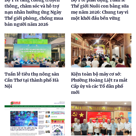
Bộ Y tế tăng cường truyền
Bộ Y tế phát động Tuần lễ
thông, chăm sóc và hỗ trợ
Thế giới Nuôi con bằng sữa
nạn nhân hưởng ứng Ngày
mẹ năm 2026: Chung tay vì
Thế giới phòng, chống mua
một khởi đầu bền vững
bán người năm 2026
Tuần lễ tiêu thụ nông sản
Kiện toàn bộ máy cơ sở:
Cần Thơ tại thành phố Hà
Phường Hoàng Liệt ra mắt
Nội
Cấp ủy và các Tổ dân phố
mới