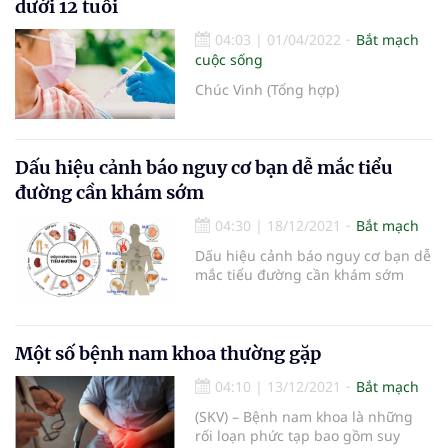
dưới 12 tuổi
04:03
|
01/04/2022
Bắt mạch
cuộc sống
Chúc Vinh (Tổng hợp)
Dấu hiệu cảnh báo nguy cơ bạn dễ mắc tiểu
đường cần khám sớm
04:30
|
18/12/2021
Bắt mạch
Dấu hiệu cảnh báo nguy cơ bạn dễ
mắc tiểu đường cần khám sớm
Một số bệnh nam khoa thường gặp
04:10
|
13/12/2021
Bắt mạch
(SKV) – Bệnh nam khoa là những
rối loạn phức tạp bao gồm suy