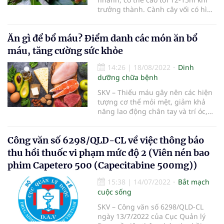
trưởng thành. Cành cây vối có hình
tròn, đôi khi có hình 4 cạnh, nhẵn.
Lá vối có hình dạng khá đa dạng
Ăn gì để bổ máu? Điểm danh các món ăn bổ
như trái xoan, bầu dục và có xu
hướng giảm nhọn ở gần phía gốc
máu, tăng cường sức khỏe
cây. Lá vối có phiến lá dày, có hai
đốm màu nâu. Cây vối có thời gian
14:26
|
18/08/2022
Dinh
ra hoa từ tháng 5 tới tháng 7 hằng
dưỡng chữa bệnh
năm, quả vối hình cầu, có dịch và
SKV – Thiếu máu gây nên các hiện
khi chín có màu tím giống như cây
tượng cơ thể mỏi mệt, giảm khả
sim.
năng lao động chân tay và trí óc,
ảnh hưởng tới cuộc sống và sinh
hoạt hằng ngày. Vậy ăn gì bổ máu?
Công văn số 6298/QLD-CL về việc thông báo
Hãy tham khảo các món ăn bổ máu
dưới đây để xây dựng một chế độ
thu hồi thuốc vi phạm mức độ 2 (Viên nén bao
ăn uống phù hợp và tốt cho sức
phim Capetero 500 (Capecitabine 500mg))
khỏe.
15:38
|
14/07/2022
Bắt mạch
cuộc sống
SKV – Công văn số 6298/QLD-CL
ngày 13/7/2022 của Cục Quản lý