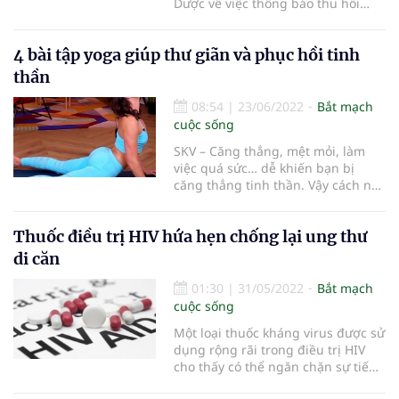
Dược về việc thông báo thu hồi
thuốc vi phạm mức độ 2 (Viên nén
bao phim Capetero 500
4 bài tập yoga giúp thư giãn và phục hồi tinh
(Capecitabine 500mg)).
thần
08:54
|
23/06/2022
Bắt mạch
cuộc sống
SKV – Căng thẳng, mệt mỏi, làm
việc quá sức… dễ khiến bạn bị
căng thẳng tinh thần. Vậy cách nào
giúp ứng phó với tình trạng này?
Thuốc điều trị HIV hứa hẹn chống lại ung thư
di căn
01:30
|
31/05/2022
Bắt mạch
cuộc sống
Một loại thuốc kháng virus được sử
dụng rộng rãi trong điều trị HIV
cho thấy có thể ngăn chặn sự tiến
triển của bệnh ở 25% bệnh nhân