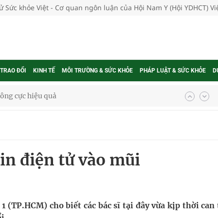
tử Sức khỏe Việt - Cơ quan ngôn luận của Hội Nam Y (Hội YDHCT) V
 TRAO ĐỔI
KINH TẾ
MÔI TRƯỜNG & SỨC KHỎE
PHÁP LUẬT & SỨC KHỎE
D
 chuyên gia
nghiệm thực tế
pin điện tử vào mũi
ngừa ung thư
 Máu Của Các Loài Nhân Sâm (Panax Spp.): Tổng
 (TP.HCM) cho biết các bác sĩ tại đây vừa kịp thời can
i.