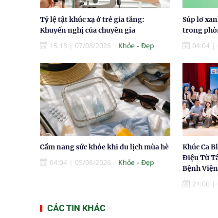
Tỷ lệ tật khúc xạ ở trẻ gia tăng:
Súp lơ xa
Khuyến nghị của chuyên gia
trong phò
15:18
|
07/08/2026
Khỏe - Đẹp
04:04
|
Cẩm nang sức khỏe khi du lịch mùa hè
Khúc Ca B
Điệu Từ T
04:04
|
05/08/2026
Khỏe - Đẹp
Bệnh Viện
21:00
|
CÁC TIN KHÁC