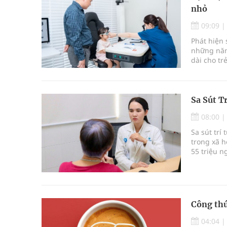
nhỏ
09:09
Phát hiện 
những năm 
dài cho tr
vừa được 
Sa Sút T
08:00
Sa sút tr
trong xã h
55 triệu n
chiếm kho
Công thứ
04:04