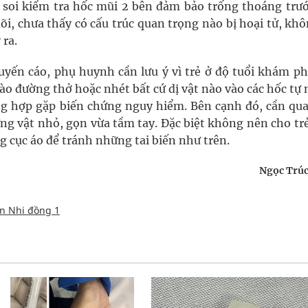
, soi kiểm tra hốc mũi 2 bên đảm bảo trống thoáng trướ
 dõi, chưa thấy có cấu trúc quan trọng nào bị hoại tử, kh
 ra.
uyến cáo, phụ huynh cần lưu ý vì trẻ ở độ tuổi khám ph
ào đường thở hoặc nhét bất cứ dị vật nào vào các hốc tự
ng hợp gặp biến chứng nguy hiểm. Bên cạnh đó, cần qua
ững vật nhỏ, gọn vừa tầm tay. Đặc biệt không nên cho tr
g cục áo để tránh những tai biến như trên.
Ngọc Trúc
n Nhi đồng 1