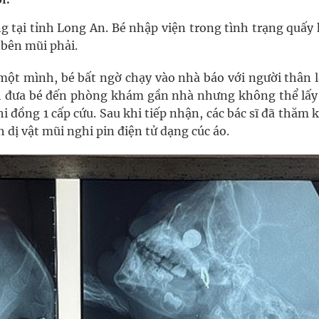
ng tại tỉnh Long An. Bé nhập viện trong tình trạng quấy
oàn quốc
 bên mũi phải.
g trưởng mới của Việt Nam
 một mình, bé bất ngờ chạy vào nhà báo với người thân l
ình đưa bé đến phòng khám gần nhà nhưng không thể lấy
kỳ, khám sàng lọc cho người dân
i đồng 1 cấp cứu. Sau khi tiếp nhận, các bác sĩ đã thăm
 dị vật mũi nghi pin điện tử dạng cúc áo.
ông cực hiệu quả