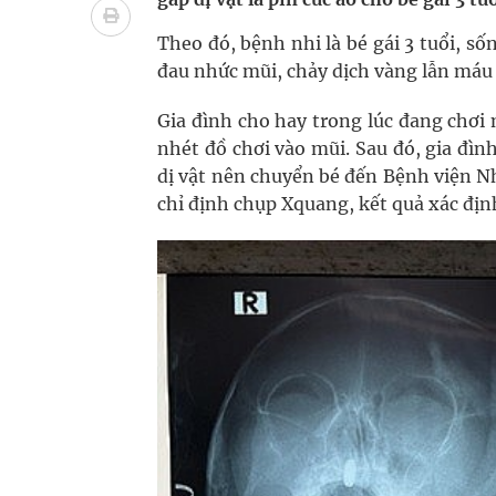
Quan Bằng Chứng Dược Lý Và Cơ Chế Phân Tử
Theo đó, bệnh nhi là bé gái 3 tuổi, số
Xây dựng bản đồ mạng lưới cấp cứu ngoại viện t
đau nhức mũi, chảy dịch vàng lẫn máu
"Nền kinh tế bạc" có thể trở thành động lực tăn
Gia đình cho hay trong lúc đang chơi
nhét đồ chơi vào mũi. Sau đó, gia đ
Đắk Lắk: Đẩy nhanh tiến độ khám sức khỏe định 
dị vật nên chuyển bé đến Bệnh viện Nh
chỉ định chụp Xquang, kết quả xác định
Tổng hợp những cách trị thâm body nách, bẹn, m