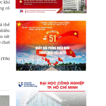
c khi
ông có
á thế
 nhiên
n sát
ẻ chơi
 (T/h)