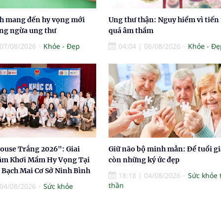
nh mang đến hy vọng mới
Ung thư thận: Nguy hiểm vì tiến 
ng ngừa ung thư
quá âm thầm
07/08/2026
Khỏe - Đẹp
04:04
|
06/08/2026
Khỏe - Đẹ
louse Trắng 2026": Giai
Giữ não bộ minh mẫn: Để tuổi gi
âm Khơi Mầm Hy Vọng Tại
còn những ký ức đẹp
 Bạch Mai Cơ Sở Ninh Bình
18:18
|
04/08/2026
Sức khỏe 
thần
04/08/2026
Sức khỏe