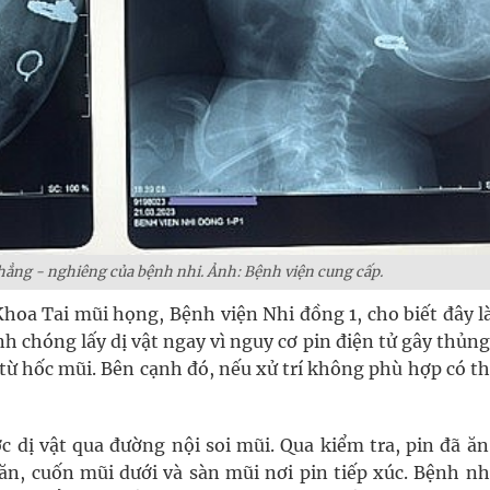
hẳng - nghiêng của bệnh nhi. Ảnh: Bệnh viện cung cấp.
hoa Tai mũi họng, Bệnh viện Nhi đồng 1, cho biết đây l
h chóng lấy dị vật ngay vì nguy cơ pin điện tử gây thủn
từ hốc mũi. Bên cạnh đó, nếu xử trí không phù hợp có t
ợc dị vật qua đường nội soi mũi. Qua kiểm tra, pin đã 
n, cuốn mũi dưới và sàn mũi nơi pin tiếp xúc. Bệnh nhi