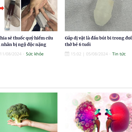
hia sẻ thuốc quý hiếm cứu
Gắp dị vật là đầu bút bi trong đ
 nhân bị ngộ độc nặng
thở bé 6 tuổi
11/08/2024
Sức khỏe
15:02
|
05/08/2024
Tin tức