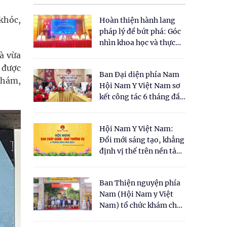
 khóc,
Hoàn thiện hành lang
pháp lý để bứt phá: Góc
nhìn khoa học và thực
tiễn tại Tọa đàm " Đề
à vừa
xuất một số nội dung
 được
Ban Đại diện phía Nam
cho Luật Y dược cổ
 khám,
Hội Nam Y Việt Nam sơ
truyền Việt Nam"
kết công tác 6 tháng đầu
năm 2026
Hội Nam Y Việt Nam:
Đổi mới sáng tạo, khẳng
định vị thế trên nền tảng
y học cổ truyền và khoa
học hiện đại
Ban Thiện nguyện phía
Nam (Hội Nam y Việt
Nam) tổ chức khám chữa
bệnh y học cổ truyền và