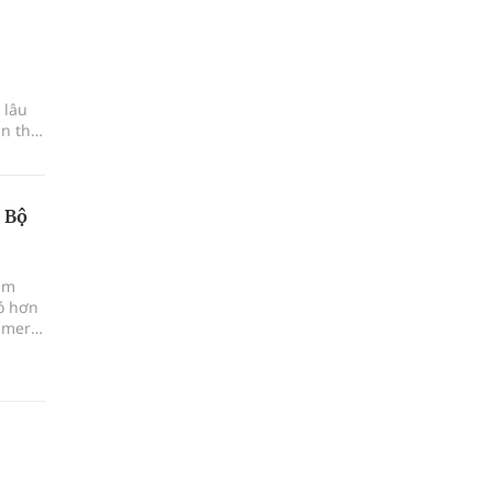
 lâu
n thị
 Bộ
âm
có hơn
imer