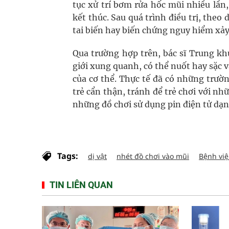
tục xử trí bơm rửa hốc mũi nhiều lần
kết thúc. Sau quá trình điều trị, theo
tai biến hay biến chứng nguy hiểm xảy
Qua trường hợp trên, bác sĩ Trung kh
giới xung quanh, có thể nuốt hay sặc v
của cơ thể. Thực tế đã có những trườ
trẻ cẩn thận, tránh để trẻ chơi với nh
những đồ chơi sử dụng pin điện tử dạn
Tags:
dị vật
nhét đồ chơi vào mũi
Bệnh việ
TIN LIÊN QUAN