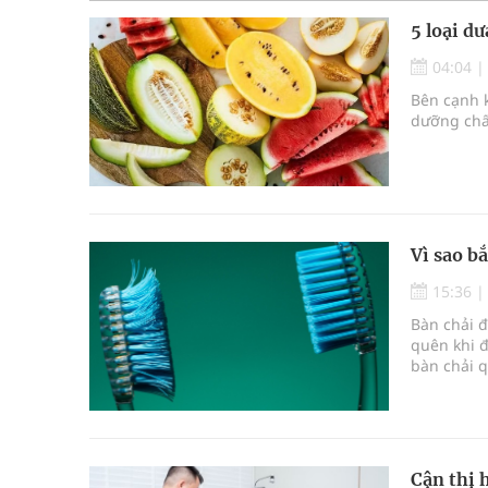
5 loại d
04:04
Bên cạnh k
dưỡng chất
Vì sao b
15:36
Bàn chải 
quên khi đ
bàn chải 
răng miệng
Cận thị 