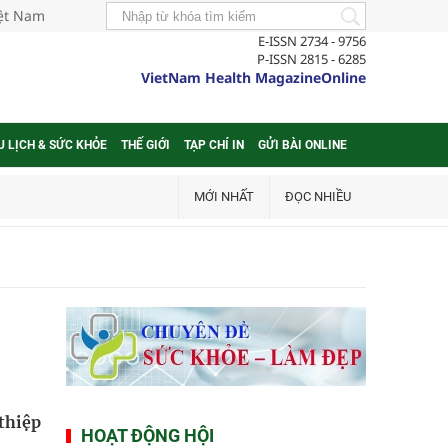
iệt Nam
E-ISSN 2734 - 9756
P-ISSN 2815 - 6285
VietNam Health MagazineOnline
U LỊCH & SỨC KHỎE
THẾ GIỚI
TẠP CHÍ IN
GỬI BÀI ONLINE
MỚI NHẤT
ĐỌC NHIỀU
 thiệp
HOẠT ĐỘNG HỘI