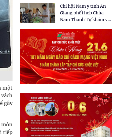
tặng quà cho 150 người
Chi hội Nam y tỉnh An
dân tại xã Tân Tập
Giang phối hợp Chùa
Nam Thạnh Tự khám và
cấp thuốc miễn phí cho
nhân dân
à một
g vách
hể gây
ăn mòn
 tiếp