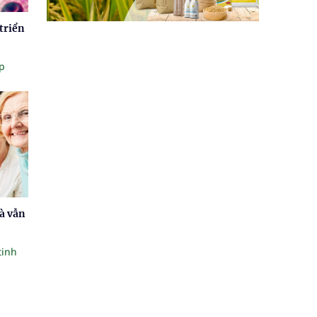
triển
p
à vẫn
tinh