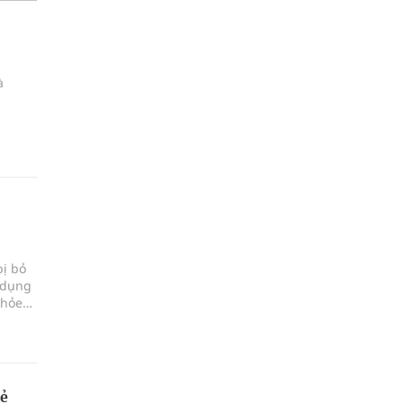
à
bị bỏ
 dụng
khỏe
rẻ