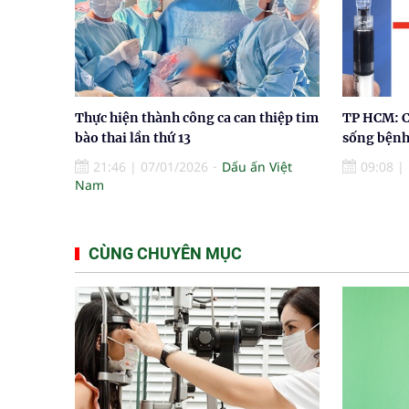
Thực hiện thành công ca can thiệp tim
TP HCM: C
bào thai lần thứ 13
sống bệnh
21:46
|
07/01/2026
Dấu ấn Việt
09:08
|
Nam
CÙNG CHUYÊN MỤC