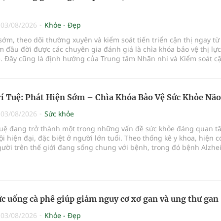
|
03/08/2026
Khỏe - Đẹp
sớm, theo dõi thường xuyên và kiểm soát tiến triển cận thị ngay từ
đầu đời được các chuyên gia đánh giá là chìa khóa bảo vệ thị lực
ẻ. Đây cũng là định hướng của Trung tâm Nhãn nhi và Kiểm soát cậ
Bệnh viện Đông Đô đưa vào hoạt động ngày 1/8.
rí Tuệ: Phát Hiện Sớm – Chìa Khóa Bảo Vệ Sức Khỏe Não
|
03/08/2026
Sức khỏe
í tuệ đang trở thành một trong những vấn đề sức khỏe đáng quan t
ội hiện đại, đặc biệt ở người lớn tuổi. Theo thống kê y khoa, hiện 
gười trên thế giới đang sống chung với bệnh, trong đó bệnh Alzhe
ảng 60–70% trường hợp.
c uống cà phê giúp giảm nguy cơ xơ gan và ung thư gan
|
03/08/2026
Khỏe - Đẹp