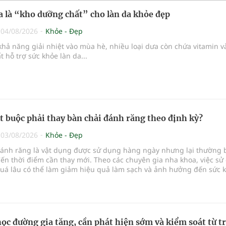
ưa là “kho dưỡng chất” cho làn da khỏe đẹp
|
04/08/2026
Khỏe - Đẹp
hả năng giải nhiệt vào mùa hè, nhiều loại dưa còn chứa vitamin v
 hỗ trợ sức khỏe làn da...
ắt buộc phải thay bàn chải đánh răng theo định kỳ?
|
03/08/2026
Khỏe - Đẹp
đánh răng là vật dụng được sử dụng hàng ngày nhưng lại thường 
ến thời điểm cần thay mới. Theo các chuyên gia nha khoa, việc sử
quá lâu có thể làm giảm hiệu quả làm sạch và ảnh hưởng đến sức 
...
học đường gia tăng, cần phát hiện sớm và kiểm soát từ t