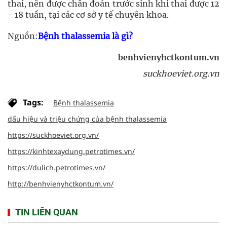
thai, nên được chẩn đoán trước sinh khi thai được 12
- 18 tuần, tại các cơ sở y tế chuyên khoa.
Nguồn:
Bệnh thalassemia là gì?
benhvienyhctkontum.vn
suckhoeviet.org.vn
Tags:
Bệnh thalassemia
dấu hiệu và triệu chứng của bệnh thalassemia
https://suckhoeviet.org.vn/
https://kinhtexaydung.petrotimes.vn/
https://dulich.petrotimes.vn/
http://benhvienyhctkontum.vn/
TIN LIÊN QUAN