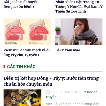
Bài 3: Sốt xuất huyết
Nhận Thức Luận Trong Tư
Dengue (ôn bệnh)
Tưởng Y Học Của Đại Danh Y
Thiền Sư Tuệ Tĩnh
Viêm mũi do vận mạch và dị
Bài 1: Cảm mạo
ứng (Tỵ cừu, tỵ uyên)
CÁC TIN KHÁC
Điều trị kết hợp Đông - Tây y: Bước tiến trong
chuẩn hóa chuyên môn
18:25
|
20/07/2026
Y học cổ
truyền
Việc Bộ Y tế ban hành hướng dẫn