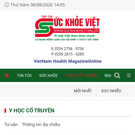
Thứ Năm 06/08/2026 14:05
E-ISSN 2734 - 9756
P-ISSN 2815 - 6285
VietNam Health MagazineOnline
NLINE
TIN TỨC
SỨC KHỎE
Y HỌC CỔ TRUYỀN
NGHIÊN CỨU TRA
MỚI NHẤT
ĐỌC NHIỀU
Y HỌC CỔ TRUYỀN
Tư vấn
Thông tin đa chiều