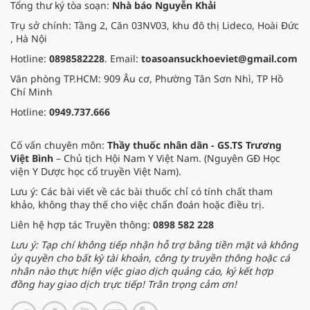
Tổng thư ký tòa soạn:
Nhà báo Nguyễn Khải
thay đổi đột ngột của thời tiết.
Trụ sở chính: Tầng 2, Căn 03NV03, khu đô thị Lideco, Hoài Đức
, Hà Nội
Hotline:
0898582228
. Email:
toasoansuckhoeviet@gmail.com
Văn phòng TP.HCM: 909 Âu cơ, Phường Tân Sơn Nhì, TP Hồ
Chí Minh
Hotline:
0949.737.666
Cố vấn chuyên môn:
Thầy thuốc nhân dân - GS.TS Trương
Việt Bình
– Chủ tịch Hội Nam Y Việt Nam. (Nguyên GĐ Học
viện Y Dược học cổ truyền Việt Nam).
Lưu ý: Các bài viết về các bài thuốc chỉ có tính chất tham
khảo, không thay thế cho việc chẩn đoán hoặc điều trị.
Liên hệ hợp tác Truyền thông:
0898 582 228
Lưu ý: Tạp chí không tiếp nhận hỗ trợ bằng tiền mặt và không
ủy quyền cho bất kỳ tài khoản, công ty truyền thông hoặc cá
nhân nào thực hiện việc giao dịch quảng cáo, ký kết hợp
đồng hay giao dịch trực tiếp! Trân trọng cảm ơn!