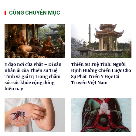
CÙNG CHUYÊN MỤC
Y đạo nơi cửa Phật – Di sản
Thiền Sư Tuệ Tĩnh: Người
nhân ái của Thiền sư Tuệ
Định Hướng Chiến Lược Cho
Tĩnh và giá trị trong chăm
Sự Phát Triển Y Học Cổ
sóc sức khỏe cộng đồng
Truyền Việt Nam
hiện nay