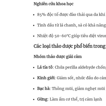
Nghiên cứu khoa học
85% độc tố được đào thải qua da kh
Tinh dầu từ lá chanh, sả có khả nă
Nhiệt độ 50-60°C giúp tiêu diệt viru
Các loại thảo dược phổ biến trong
Nhóm thảo dược giải cảm
Lá tía tô
: Chứa perilla aldehyde chố
Kinh giới
: Giảm sốt, nhức đầu do c
Bạc hà
: Thông mũi, giảm nghẹt mũi 
Gừng
: Làm ấm cơ thể, trị cảm lạnh