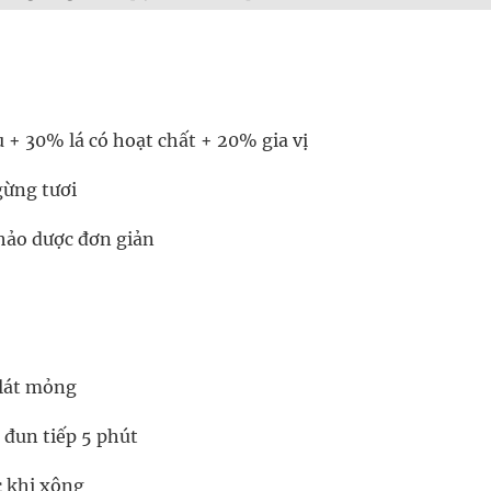
 + 30% lá có hoạt chất + 20% gia vị
 gừng tươi
thảo dược đơn giản
 lát mỏng
o đun tiếp 5 phút
c khi xông