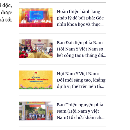
 độc,
Hoàn thiện hành lang
 dược
pháp lý để bứt phá: Góc
uả tối
nhìn khoa học và thực
tiễn tại Tọa đàm " Đề
xuất một số nội dung
Ban Đại diện phía Nam
cho Luật Y dược cổ
Hội Nam Y Việt Nam sơ
truyền Việt Nam"
kết công tác 6 tháng đầu
năm 2026
Hội Nam Y Việt Nam:
Đổi mới sáng tạo, khẳng
định vị thế trên nền tảng
y học cổ truyền và khoa
học hiện đại
Ban Thiện nguyện phía
Nam (Hội Nam y Việt
Nam) tổ chức khám chữa
bệnh y học cổ truyền và