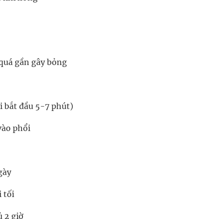
 quá gần gây bỏng
i bắt đầu 5-7 phút)
vào phổi
gày
 tối
ủ 2 giờ