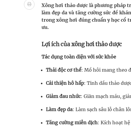
Nhiều lợi thế để nâng chất lượng y tế
Xông hơi thảo dược là phương pháp tr
làm đẹp da và tăng cường sức đề khán
Vương Thành Công: Khi việc học bắt đầu từ trải 
trong xông hơi đúng chuẩn y học cổ tr
ưu.
Tầm soát sớm ung thư vú giúp cứu sống hàng ng
Giải pháp nâng cao thị lực thời hiện đại
Lợi ích của xông hơi thảo dược
Tác dụng toàn diện với sức khỏe
Thải độc cơ thể
: Mồ hôi mang theo đ
Cải thiện hô hấp
: Tinh dầu thảo dượ
Giảm đau nhức
: Giãn mạch máu, gi
Làm đẹp da
: Làm sạch sâu lỗ chân l
Tăng cường miễn dịch
: Kích hoạt hệ