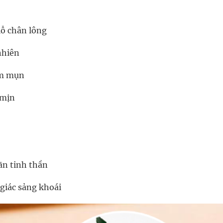
lỗ chân lông
nhiên
ảm mụn
 mịn
ãn tinh thần
 giác sảng khoái