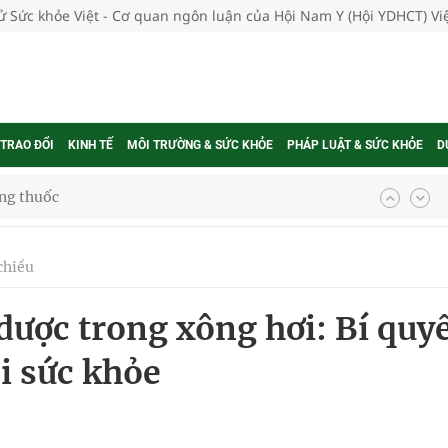
tử Sức khỏe Việt - Cơ quan ngôn luận của Hội Nam Y (Hội YDHCT) V
 TRAO ĐỔI
KINH TẾ
MÔI TRƯỜNG & SỨC KHỎE
PHÁP LUẬT & SỨC KHỎE
D
ợng thuốc
chiều
g, nhiệt độ cao nhất 35 độ
dược trong xông hơi: Bí quy
kỳ, khám sàng lọc cho người dân
i sức khỏe
ông cực hiệu quả
 chuyên gia