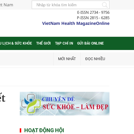
iệt Nam
E-ISSN 2734 - 9756
P-ISSN 2815 - 6285
VietNam Health MagazineOnline
U LỊCH & SỨC KHỎE
THẾ GIỚI
TẠP CHÍ IN
GỬI BÀI ONLINE
MỚI NHẤT
ĐỌC NHIỀU
ết
HOẠT ĐỘNG HỘI