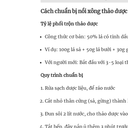
Cách chuẩn bị nồi xông thảo dược
Tỷ lệ phối trộn thảo dược
Công thức cơ bản: 50% lá có tinh dầu
Ví dụ: 100g lá sả + 50g lá bưởi + 30g
Với người mới: Bắt đầu với 3-5 loại 
Quy trình chuẩn bị
Rửa sạch dược liệu, để ráo nước
Cắt nhỏ thân cứng (sả, gừng) thành
Đun sôi 2 lít nước, cho thảo dược và
Tắt bếp, đậy nắp ủ thêm 3 phút trướ