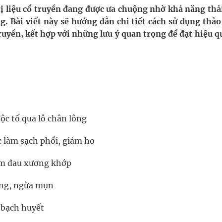
ị liệu cổ truyền đang được ưa chuộng nhờ khả năng thải
g. Bài viết này sẽ hướng dẫn chi tiết cách sử dụng thảo
nghiệm thực tế
uyền, kết hợp với những lưu ý quan trọng để đạt hiệu q
hìn phụ nữ mỗi năm
ộc tố qua lỗ chân lông
c làm sạch phổi, giảm ho
ảm đau xương khớp
ông, ngừa mụn
 bạch huyết