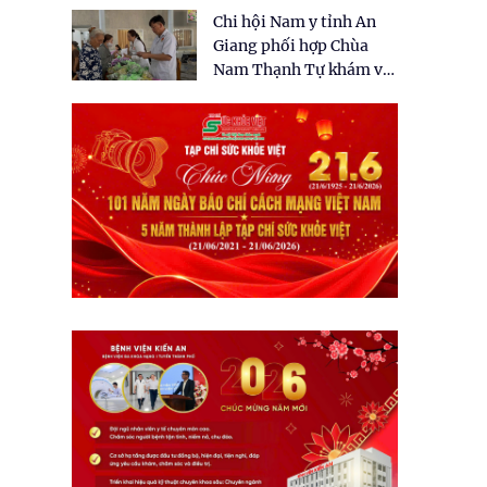
tặng quà cho 150 người
Chi hội Nam y tỉnh An
dân tại xã Tân Tập
Giang phối hợp Chùa
Nam Thạnh Tự khám và
cấp thuốc miễn phí cho
nhân dân