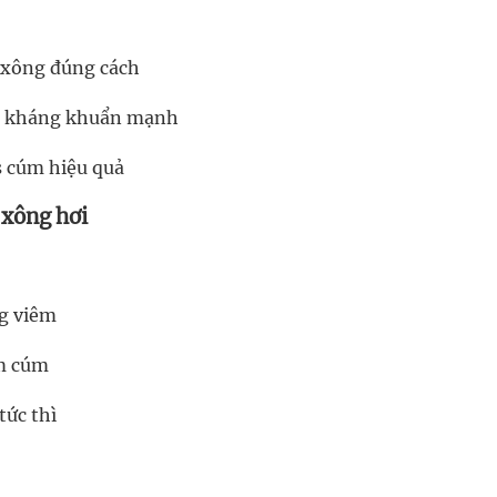
i xông đúng cách
ng kháng khuẩn mạnh
s cúm hiệu quả
 xông hơi
ng viêm
ảm cúm
tức thì