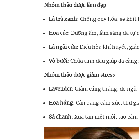
Nhóm thảo dược làm đẹp
Lá trà xanh
: Chống oxy hóa, se khít 
Hoa cúc
: Dưỡng ẩm, làm sáng da tự 
Lá ngải cứu
: Điều hòa khí huyết, gi
Vỏ bưởi
: Chứa tinh dầu giúp da căng
Nhóm thảo dược giảm stress
Lavender
: Giảm căng thẳng, dễ ngủ
Hoa hồng
: Cân bằng cảm xúc, thư gi
Sả chanh
: Xua tan mệt mỏi, tạo cảm