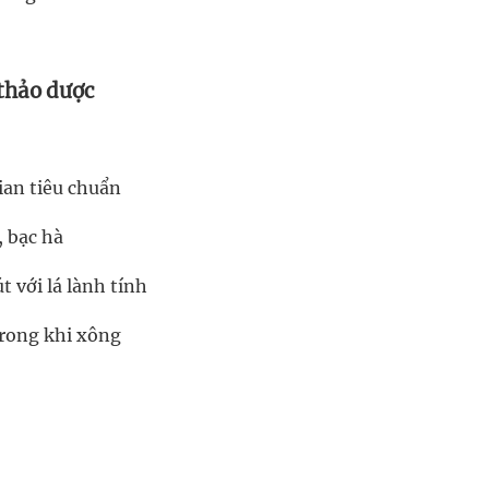
 thảo dược
ian tiêu chuẩn
, bạc hà
t với lá lành tính
trong khi xông