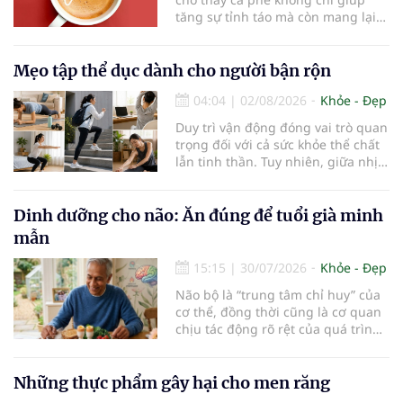
tăng sự tỉnh táo mà còn mang lại
lợi ích cho nhiều cơ quan trong cơ
thể, đặc biệt là gan. Đây là cơ quan
đóng vai trò lọc độc tố, chuyển hóa
Mẹo tập thể dục dành cho người bận rộn
thuốc và dự trữ nhiều vitamin,
04:04
|
02/08/2026
Khỏe - Đẹp
khoáng chất thiết yếu nhưng cũng
rất dễ bị tổn thương…
Duy trì vận động đóng vai trò quan
trọng đối với cả sức khỏe thể chất
lẫn tinh thần. Tuy nhiên, giữa nhịp
sống bận rộn và nhiều trách nhiệm
cần cân bằng, việc dành thời gian
cho các hoạt động tập luyện
Dinh dưỡng cho não: Ăn đúng để tuổi già minh
thường trở thành một thách thức
mẫn
không nhỏ…
15:15
|
30/07/2026
Khỏe - Đẹp
Não bộ là “trung tâm chỉ huy” của
cơ thể, đồng thời cũng là cơ quan
chịu tác động rõ rệt của quá trình
lão hóa. Một chế độ dinh dưỡng
khoa học, kết hợp lối sống lành
mạnh, có thể góp phần bảo vệ tế
Những thực phẩm gây hại cho men răng
bào thần kinh, duy trì trí nhớ và