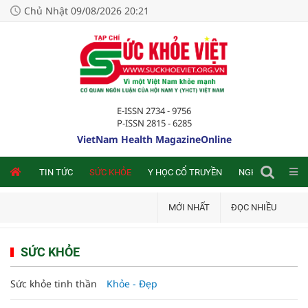
Chủ Nhật 09/08/2026 20:21
E-ISSN 2734 - 9756
P-ISSN 2815 - 6285
VietNam Health MagazineOnline
NLINE
TIN TỨC
SỨC KHỎE
Y HỌC CỔ TRUYỀN
NGHIÊN CỨU TRA
MỚI NHẤT
ĐỌC NHIỀU
SỨC KHỎE
Sức khỏe tinh thần
Khỏe - Đẹp