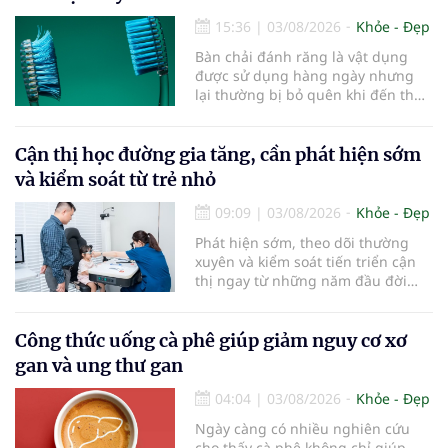
15:36
|
03/08/2026
Khỏe - Đẹp
Bàn chải đánh răng là vật dụng
được sử dụng hàng ngày nhưng
lại thường bị bỏ quên khi đến thời
điểm cần thay mới. Theo các
chuyên gia nha khoa, việc sử dụng
bàn chải quá lâu có thể làm giảm
Cận thị học đường gia tăng, cần phát hiện sớm
hiệu quả làm sạch và ảnh hưởng
và kiểm soát từ trẻ nhỏ
đến sức khỏe răng miệng...
09:09
|
03/08/2026
Khỏe - Đẹp
Phát hiện sớm, theo dõi thường
xuyên và kiểm soát tiến triển cận
thị ngay từ những năm đầu đời
được các chuyên gia đánh giá là
chìa khóa bảo vệ thị lực lâu dài cho
trẻ. Đây cũng là định hướng của
Công thức uống cà phê giúp giảm nguy cơ xơ
Trung tâm Nhãn nhi và Kiểm soát
gan và ung thư gan
cận thị vừa được Bệnh viện Đông
Đô đưa vào hoạt động ngày 1/8.
04:04
|
03/08/2026
Khỏe - Đẹp
Ngày càng có nhiều nghiên cứu
cho thấy cà phê không chỉ giúp