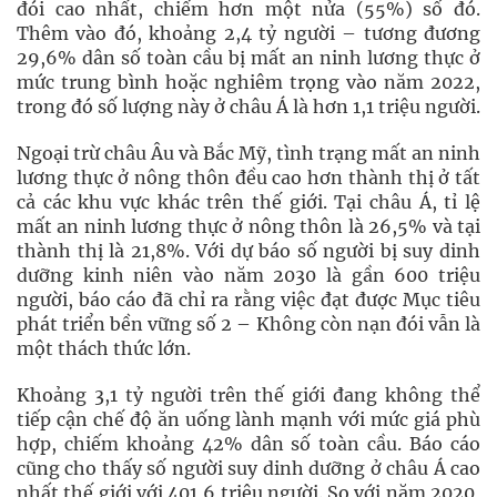
đói cao nhất, chiếm hơn một nửa (55%) số đó.
Thêm vào đó, khoảng 2,4 tỷ người – tương đương
29,6% dân số toàn cầu bị mất an ninh lương thực ở
mức trung bình hoặc nghiêm trọng vào năm 2022,
trong đó số lượng này ở châu Á là hơn 1,1 triệu người.
Ngoại trừ châu Âu và Bắc Mỹ, tình trạng mất an ninh
lương thực ở nông thôn đều cao hơn thành thị ở tất
cả các khu vực khác trên thế giới. Tại châu Á, tỉ lệ
mất an ninh lương thực ở nông thôn là 26,5% và tại
thành thị là 21,8%. Với dự báo số người bị suy dinh
dưỡng kinh niên vào năm 2030 là gần 600 triệu
người, báo cáo đã chỉ ra rằng việc đạt được Mục tiêu
phát triển bền vững số 2 – Không còn nạn đói vẫn là
một thách thức lớn.
Khoảng 3,1 tỷ người trên thế giới đang không thể
tiếp cận chế độ ăn uống lành mạnh với mức giá phù
hợp, chiếm khoảng 42% dân số toàn cầu. Báo cáo
cũng cho thấy số người suy dinh dưỡng ở châu Á cao
nhất thế giới với 401,6 triệu người. So với năm 2020,