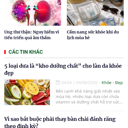
Ung thư thận: Nguy hiểm vì
Cẩm nang sức khỏe khi du
tiến triển quá âm thầm
lịch mùa hè
CÁC TIN KHÁC
5 loại dưa là “kho dưỡng chất” cho làn da khỏe
đẹp
04:04
|
04/08/2026
Khỏe - Đẹp
Bên cạnh khả năng giải nhiệt vào
mùa hè, nhiều loại dưa còn chứa
vitamin và dưỡng chất hỗ trợ sức
khỏe làn da...
Vì sao bắt buộc phải thay bàn chải đánh răng
theo định kỳ?