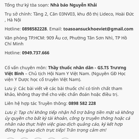
Tổng thư ký tòa soạn:
Nhà báo Nguyễn Khải
Trụ sở chính: Tầng 2, Căn 03NV03, khu đô thị Lideco, Hoài Đức
, Hà Nội
Hotline:
0898582228
. Email:
toasoansuckhoeviet@gmail.com
Văn phòng TP.HCM: 909 Âu cơ, Phường Tân Sơn Nhì, TP Hồ
Chí Minh
Hotline:
0949.737.666
Cố vấn chuyên môn:
Thầy thuốc nhân dân - GS.TS Trương
Việt Bình
– Chủ tịch Hội Nam Y Việt Nam. (Nguyên GĐ Học
viện Y Dược học cổ truyền Việt Nam).
Lưu ý: Các bài viết về các bài thuốc chỉ có tính chất tham
khảo, không thay thế cho việc chẩn đoán hoặc điều trị.
Liên hệ hợp tác Truyền thông:
0898 582 228
Lưu ý: Tạp chí không tiếp nhận hỗ trợ bằng tiền mặt và không
ủy quyền cho bất kỳ tài khoản, công ty truyền thông hoặc cá
nhân nào thực hiện việc giao dịch quảng cáo, ký kết hợp
đồng hay giao dịch trực tiếp! Trân trọng cảm ơn!