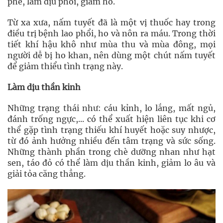
phế, làm dịu phổi, giảm ho.
Từ xa xưa, nấm tuyết đã là một vị thuốc hay trong
điều trị bệnh lao phổi, ho và nôn ra máu. Trong thời
tiết khí hậu khô như mùa thu và mùa đông, mọi
người dễ bị ho khan, nên dùng một chút nấm tuyết
để giảm thiểu tình trạng này.
Làm dịu thần kinh
Những trạng thái như: cáu kỉnh, lo lắng, mất ngủ,
đánh trống ngực,... có thể xuất hiện liên tục khi cơ
thể gặp tình trạng thiếu khí huyết hoặc suy nhược,
từ đó ảnh hưởng nhiều đến tâm trạng và sức sống.
Những thành phần trong chè dưỡng nhan như hạt
sen, táo đỏ có thể làm dịu thần kinh, giảm lo âu và
giải tỏa căng thẳng.