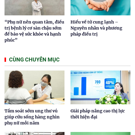
“Phụ nữ nên quan tâm, điều
Hiểu về tử cung lạnh –
trị bệnh lý cơ sàn chậu sớm
Nguyên nhân và phương
để bảo vệ sức khỏe và hạnh
pháp điều trị
phúc”
CÙNG CHUYÊN MỤC
Tầm soát sớm ung thư vú
Giải pháp nâng cao thị lực
giúp cứu sống hàng nghìn
thời hiện đại
phụ nữ mỗi năm