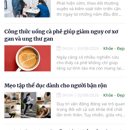
Phát hiện sớm, theo dõi thường
xuyên và kiểm soát tiến triển cận
thị ngay từ những năm đầu đời
được các chuyên gia đánh giá là
chìa khóa bảo vệ thị lực lâu dài cho
trẻ. Đây cũng là định hướng của
Công thức uống cà phê giúp giảm nguy cơ xơ
Trung tâm Nhãn nhi và Kiểm soát
gan và ung thư gan
cận thị vừa được Bệnh viện Đông
Đô đưa vào hoạt động ngày 1/8.
04:04
|
03/08/2026
Khỏe - Đẹp
Ngày càng có nhiều nghiên cứu
cho thấy cà phê không chỉ giúp
tăng sự tỉnh táo mà còn mang lại
lợi ích cho nhiều cơ quan trong cơ
thể, đặc biệt là gan. Đây là cơ quan
đóng vai trò lọc độc tố, chuyển hóa
Mẹo tập thể dục dành cho người bận rộn
thuốc và dự trữ nhiều vitamin,
04:04
|
02/08/2026
Khỏe - Đẹp
khoáng chất thiết yếu nhưng cũng
rất dễ bị tổn thương…
Duy trì vận động đóng vai trò quan
trọng đối với cả sức khỏe thể chất
lẫn tinh thần. Tuy nhiên, giữa nhịp
sống bận rộn và nhiều trách nhiệm
cần cân bằng, việc dành thời gian