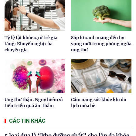
Tỷ lệ tật khúc xạ ở trẻ gia
Súp lơ xanh mang đến hy
tăng: Khuyến nghị của
vọng mới trong phòng ngừa
chuyên gia
ung thư
Ung thư thận: Nguy hiểm vì
Cẩm nang sức khỏe khi du
tiến triển quá âm thầm
lịch mùa hè
CÁC TIN KHÁC
5 loại dưa là “kho dưỡng chất” cho làn da khỏe