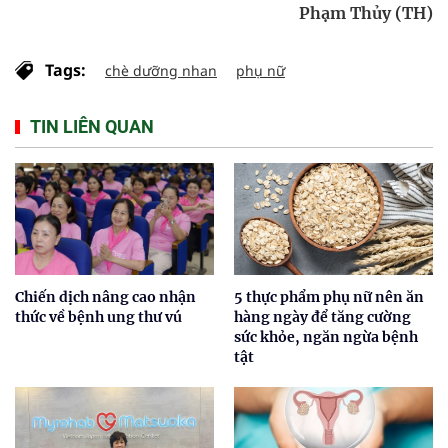
Phạm Thủy (TH)
Tags:
chè dưỡng nhan
phụ nữ
TIN LIÊN QUAN
Chiến dịch nâng cao nhận
5 thực phẩm phụ nữ nên ăn
thức về bệnh ung thư vú
hàng ngày để tăng cường
sức khỏe, ngăn ngừa bệnh
tật