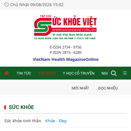
Chủ Nhật 09/08/2026 15:02
E-ISSN 2734 - 9756
P-ISSN 2815 - 6285
VietNam Health MagazineOnline
NLINE
TIN TỨC
SỨC KHỎE
Y HỌC CỔ TRUYỀN
NGHIÊN CỨU TRA
MỚI NHẤT
ĐỌC NHIỀU
SỨC KHỎE
Sức khỏe tinh thần
Khỏe - Đẹp