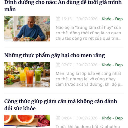
cho các hoạt động tập luyện
Dinh dưỡng cho não: Ăn đúng để tuổi già minh
thường trở thành một thách thức
mẫn
không nhỏ…
15:15
|
30/07/2026
Khỏe - Đẹp
Não bộ là “trung tâm chỉ huy” của
cơ thể, đồng thời cũng là cơ quan
chịu tác động rõ rệt của quá trình
lão hóa. Một chế độ dinh dưỡng
khoa học, kết hợp lối sống lành
mạnh, có thể góp phần bảo vệ tế
Những thực phẩm gây hại cho men răng
bào thần kinh, duy trì trí nhớ và
07:07
|
30/07/2026
Khỏe - Đẹp
giúp NCT sống minh mẫn, tự chủ
lâu hơn.
Men răng là lớp bảo vệ cứng nhất
cơ thể, nhưng lại vô cùng nhạy
cảm trước axit và đường. khi độ pH
trong miệng giảm xuống dưới 5,5,
men răng sẽ bắt đầu mềm đi, mở
đường cho vi khuẩn tấn công và
Công thức giúp giảm cân mà không cần đánh
dẫn đến mòn men răng, sâu răng.
đổi sức khỏe
Dưới đây là những thực phẩm gây
hại cho men răng.
04:04
|
30/07/2026
Khỏe - Đẹp
Trước khi áp dụng bất kỳ phương