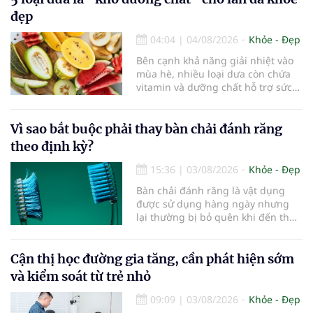
đẹp
04:04
|
04/08/2026
Khỏe - Đẹp
Bên cạnh khả năng giải nhiệt vào
mùa hè, nhiều loại dưa còn chứa
vitamin và dưỡng chất hỗ trợ sức
khỏe làn da...
Vì sao bắt buộc phải thay bàn chải đánh răng
theo định kỳ?
15:36
|
03/08/2026
Khỏe - Đẹp
Bàn chải đánh răng là vật dụng
được sử dụng hàng ngày nhưng
lại thường bị bỏ quên khi đến thời
điểm cần thay mới. Theo các
chuyên gia nha khoa, việc sử dụng
bàn chải quá lâu có thể làm giảm
Cận thị học đường gia tăng, cần phát hiện sớm
hiệu quả làm sạch và ảnh hưởng
và kiểm soát từ trẻ nhỏ
đến sức khỏe răng miệng...
09:09
|
03/08/2026
Khỏe - Đẹp