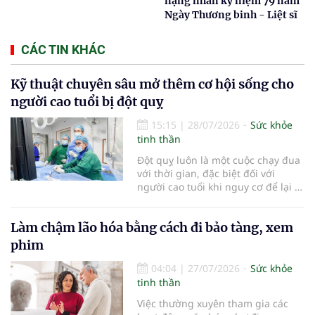
nặng nhân kỷ niệm 79 năm
Ngày Thương binh - Liệt sĩ
CÁC TIN KHÁC
Kỹ thuật chuyên sâu mở thêm cơ hội sống cho
người cao tuổi bị đột quỵ
15:15
|
28/07/2026
Sức khỏe
tinh thần
Đột quỵ luôn là một cuộc chạy đua
với thời gian, đặc biệt đối với
người cao tuổi khi nguy cơ để lại di
chứng nặng nề hoặc mất khả năng
phục hồi rất cao nếu không được
Làm chậm lão hóa bằng cách đi bảo tàng, xem
cấp cứu kịp thời. Mỗi phút trôi qua
khi xảy ra đột quỵ, gần 2 triệu tế
phim
bào não có thể bị hủy hoại không
thể phục hồi. Vì vậy, việc rút ngắn
04:04
|
27/07/2026
Sức khỏe
thời gian cấp cứu, tái thông mạch
tinh thần
máu não trong “thời gian vàng” có
Việc thường xuyên tham gia các
ý nghĩa quyết định đến khả năng