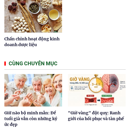
Chấn chỉnh hoạt động kinh
doanh dược liệu
CÙNG CHUYÊN MỤC
Giữ não bộ minh mẫn: Để
"Giờ vàng" đột quỵ: Ranh
tuổi già vẫn còn những ký
giới của hồi phục và tàn phế
ức đẹp