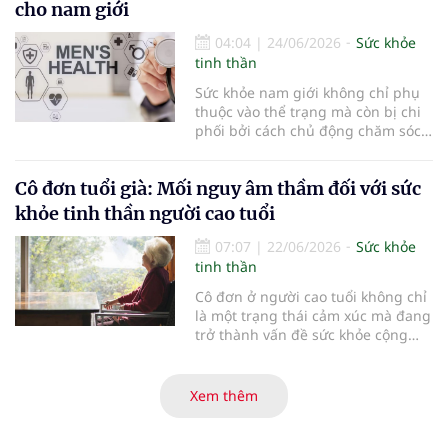
cho nam giới
04:04
|
24/06/2026
Sức khỏe
tinh thần
Sức khỏe nam giới không chỉ phụ
thuộc vào thể trạng mà còn bị chi
phối bởi cách chủ động chăm sóc
và phát hiện sớm các vấn đề tiềm
ẩn. Những thay đổi nhỏ trong thói
Cô đơn tuổi già: Mối nguy âm thầm đối với sức
quen và nhận thức có thể tạo ra
khác biệt lớn về lâu dài...
khỏe tinh thần người cao tuổi
07:07
|
22/06/2026
Sức khỏe
tinh thần
Cô đơn ở người cao tuổi không chỉ
là một trạng thái cảm xúc mà đang
trở thành vấn đề sức khỏe cộng
đồng đáng lo ngại. Theo các
chuyên gia tâm thần, những mất
mát người thân, công việc, khoảng
Xem thêm
cách thế hệ và sự thay đổi của xã
hội khiến nhiều người già rơi vào