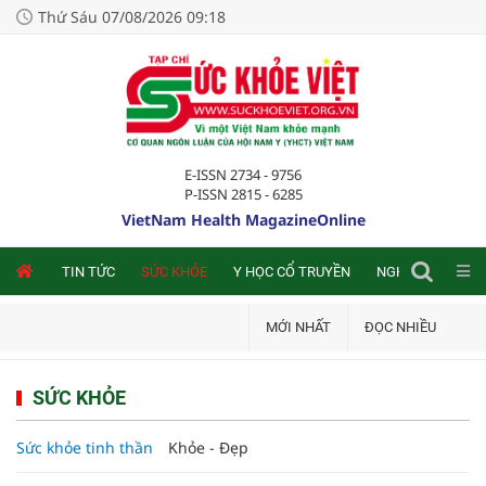
Thứ Sáu 07/08/2026 09:18
E-ISSN 2734 - 9756
P-ISSN 2815 - 6285
VietNam Health MagazineOnline
NLINE
TIN TỨC
SỨC KHỎE
Y HỌC CỔ TRUYỀN
NGHIÊN CỨU TRA
MỚI NHẤT
ĐỌC NHIỀU
SỨC KHỎE
Sức khỏe tinh thần
Khỏe - Đẹp