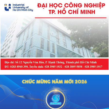
cảm giác lạc lõng, cô đơn kéo dài,
thậm chí dẫn đến trầm cảm.