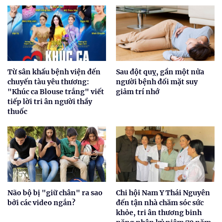
Từ sân khấu bệnh viện đến
Sau đột quỵ, gần một nửa
chuyến tàu yêu thương:
người bệnh đối mặt suy
"Khúc ca Blouse trắng" viết
giảm trí nhớ
tiếp lời tri ân người thầy
thuốc
Não bộ bị "giữ chân" ra sao
Chi hội Nam Y Thái Nguyên
bởi các video ngắn?
đến tận nhà chăm sóc sức
khỏe, tri ân thương binh