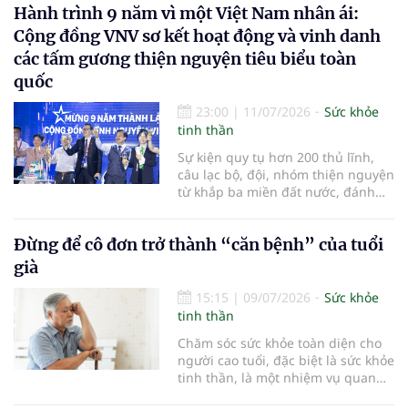
Hành trình 9 năm vì một Việt Nam nhân ái:
trì khả năng nghe trong nhiều
thập kỷ sau này…
Cộng đồng VNV sơ kết hoạt động và vinh danh
các tấm gương thiện nguyện tiêu biểu toàn
quốc
23:00
|
11/07/2026
Sức khỏe
tinh thần
Sự kiện quy tụ hơn 200 thủ lĩnh,
câu lạc bộ, đội, nhóm thiện nguyện
từ khắp ba miền đất nước, đánh
dấu chặng đường gần một thập kỷ
bền bỉ kết nối yêu thương và chính
Đừng để cô đơn trở thành “căn bệnh” của tuổi
thức ra mắt Mạng lưới Hội viên
VNV hướng tới kỷ nguyên phát
già
triển bền vững
15:15
|
09/07/2026
Sức khỏe
tinh thần
Chăm sóc sức khỏe toàn diện cho
người cao tuổi, đặc biệt là sức khỏe
tinh thần, là một nhiệm vụ quan
trọng. Bên cạnh việc chăm lo dinh