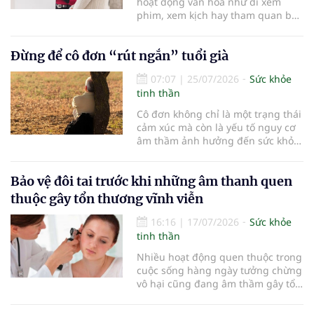
hoạt động văn hóa như đi xem
sống còn cũng như chất lượng
phim, xem kịch hay tham quan bảo
cuộc sống sau điều trị.
tàng không chỉ mang lại niềm vui
mà còn được chứng minh có thể
Đừng để cô đơn “rút ngắn” tuổi già
cải thiện sức khỏe tinh thần và
tăng cường sự gắn kết xã hội ở
07:07
|
25/07/2026
Sức khỏe
người cao tuổi…
tinh thần
Cô đơn không chỉ là một trạng thái
cảm xúc mà còn là yếu tố nguy cơ
âm thầm ảnh hưởng đến sức khỏe
và tuổi thọ của NCT. Bên cạnh chế
độ dinh dưỡng, vận động hợp lý
Bảo vệ đôi tai trước khi những âm thanh quen
hay kiểm soát bệnh mạn tính; duy
trì sự gắn kết với gia đình và cộng
thuộc gây tổn thương vĩnh viễn
đồng cũng là một “liều thuốc”
quan trọng giúp sống thọ.
16:16
|
17/07/2026
Sức khỏe
tinh thần
Nhiều hoạt động quen thuộc trong
cuộc sống hàng ngày tưởng chừng
vô hại cũng đang âm thầm gây tổn
thương cho đôi tai. Việc bảo vệ
thính giác từ sớm có thể giúp duy