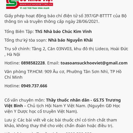
Giấy phép hoạt động báo chí điện tử số 397/GP-BTTTT của Bộ
thông tin và truyền thông cấp ngày 28/06/2021.
Tổng Biên Tập:
ThS Nhà báo Chúc Kim Vinh
Tổng thư ký tòa soạn:
Nhà báo Nguyễn Khải
Trụ sở chính: Tầng 2, Căn 03NV03, khu đô thị Lideco, Hoài Đức
, Hà Nội
Hotline:
0898582228
. Email:
toasoansuckhoeviet@gmail.com
Văn phòng TP.HCM: 909 Âu cơ, Phường Tân Sơn Nhì, TP Hồ
Chí Minh
Hotline:
0949.737.666
Cố vấn chuyên môn:
Thầy thuốc nhân dân - GS.TS Trương
Việt Bình
– Chủ tịch Hội Nam Y Việt Nam. (Nguyên GĐ Học
viện Y Dược học cổ truyền Việt Nam).
Lưu ý: Các bài viết về các bài thuốc chỉ có tính chất tham
khảo, không thay thế cho việc chẩn đoán hoặc điều trị.