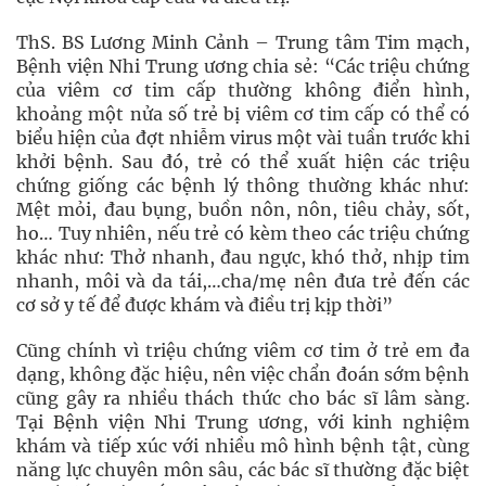
ThS. BS Lương Minh Cảnh – Trung tâm Tim mạch,
Bệnh viện Nhi Trung ương chia sẻ: “Các triệu chứng
của viêm cơ tim cấp thường không điển hình,
khoảng một nửa số trẻ bị viêm cơ tim cấp có thể có
biểu hiện của đợt nhiễm virus một vài tuần trước khi
khởi bệnh. Sau đó, trẻ có thể xuất hiện các triệu
chứng giống các bệnh lý thông thường khác như:
Mệt mỏi, đau bụng, buồn nôn, nôn, tiêu chảy, sốt,
ho… Tuy nhiên, nếu trẻ có kèm theo các triệu chứng
khác như: Thở nhanh, đau ngực, khó thở, nhịp tim
nhanh, môi và da tái,…cha/mẹ nên đưa trẻ đến các
cơ sở y tế để được khám và điều trị kịp thời”
Cũng chính vì triệu chứng viêm cơ tim ở trẻ em đa
dạng, không đặc hiệu, nên việc chẩn đoán sớm bệnh
cũng gây ra nhiều thách thức cho bác sĩ lâm sàng.
Tại Bệnh viện Nhi Trung ương, với kinh nghiệm
khám và tiếp xúc với nhiều mô hình bệnh tật, cùng
năng lực chuyên môn sâu, các bác sĩ thường đặc biệt