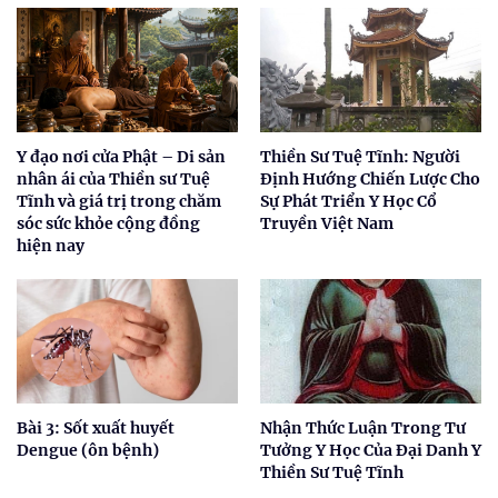
Y đạo nơi cửa Phật – Di sản
Thiền Sư Tuệ Tĩnh: Người
nhân ái của Thiền sư Tuệ
Định Hướng Chiến Lược Cho
Tĩnh và giá trị trong chăm
Sự Phát Triển Y Học Cổ
sóc sức khỏe cộng đồng
Truyền Việt Nam
hiện nay
Bài 3: Sốt xuất huyết
Nhận Thức Luận Trong Tư
Dengue (ôn bệnh)
Tưởng Y Học Của Đại Danh Y
Thiền Sư Tuệ Tĩnh