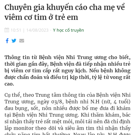
Chuyên gia khuyến cáo cha mẹ về
viêm cơ tim ở trẻ em
10:51
|
14/08/2023
Y học cổ truyền
Thông tin từ Bệnh viện Nhi Trung ương cho biết,
thời gian gần đây, Bệnh viện đã tiếp nhận nhiều trẻ
bị viêm cơ tim cấp rất nguy kịch. Nếu bệnh không
được chẩn đoán và điều trị kịp thời, tỷ lệ tử vong rất
cao.
Cụ thể, theo Trung tâm thông tin của Bệnh viện Nhi
Trung ương, ngày 03/8, bệnh nhi N.H (nữ, 4 tuổi)
đau bụng, sốt, nôn nhiều được bố mẹ đưa đi khám
tại Bệnh viện Nhi Trung ương. Khi thăm khám, bác
sĩ nhận thấy trẻ rất mệt mỏi, môi tái nên đã chỉ định
lắp monitor theo dõi và siêu âm tim thì nhận thấy
chức năng tim bất thường. Ngay lập tức, N.H được