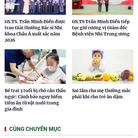
GS.TS. Trần Minh Điển được
GS.TS Trần Minh Điển tiếp
trao Giải thưởng Bác sĩ Nhi
tục giữ cương vị Giám đốc
khoa Châu Á xuất sắc năm
Bệnh viện Nhi Trung ương
2026
Bé trai 3 tuổi bị chó cắn thấu
Sai lầm cha mẹ thường mắc
ngực: Cảnh báo nguy hiểm
phải khi cho trẻ ăn dặm
tiềm ẩn từ vật nuôi trong
gia đình
CÙNG CHUYÊN MỤC