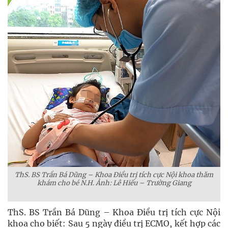
ThS. BS Trần Bá Dũng – Khoa Điều trị tích cực Nội khoa thăm
khám cho bé N.H. Ảnh: Lê Hiếu – Trường Giang
ThS. BS Trần Bá Dũng – Khoa Điều trị tích cực Nội
khoa cho biết: Sau 5 ngày điều trị ECMO, kết hợp các