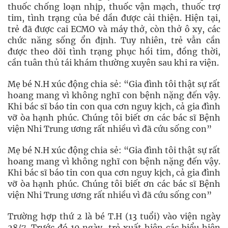
thuốc chống loạn nhịp, thuốc vận mạch, thuốc trợ
tim, tình trạng của bé dần được cải thiện. Hiện tại,
trẻ đã được cai ECMO và máy thở, còn thở ô xy, các
chức năng sống ổn định. Tuy nhiên, trẻ vẫn cần
được theo dõi tình trạng phục hồi tim, đồng thời,
cần tuân thủ tái khám thường xuyên sau khi ra viện.
Mẹ bé N.H xúc động chia sẻ: “Gia đình tôi thật sự rất
hoang mang vì không nghĩ con bệnh nặng đến vậy.
Khi bác sĩ báo tin con qua cơn nguy kịch, cả gia đình
vỡ òa hạnh phúc. Chúng tôi biết ơn các bác sĩ Bệnh
viện Nhi Trung ương rất nhiều vì đã cứu sống con”
Mẹ bé N.H xúc động chia sẻ: “Gia đình tôi thật sự rất
hoang mang vì không nghĩ con bệnh nặng đến vậy.
Khi bác sĩ báo tin con qua cơn nguy kịch, cả gia đình
vỡ òa hạnh phúc. Chúng tôi biết ơn các bác sĩ Bệnh
viện Nhi Trung ương rất nhiều vì đã cứu sống con”
Trường hợp thứ 2 là bé T.H (13 tuổi) vào viện ngày
28/7. Trước đó 10 ngày, trẻ xuất hiện các biểu hiện