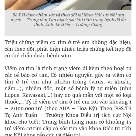
Bé T.H được chăm sóc và theo dõi tại Khoa Hồi sức Nội tim
mạch – Trung tâm Tim mạch sau khi tình trạng bệnh đã ổn
định. Ảnh: Lê Hiếu – Trường Giang
Triệu chứng viêm cơ tim ở trẻ em không đặc hiệu,
cần theo dõi, phát hiện nhiều triệu chứng kết hợp để
có thể chẩn đoán bệnh sớm
Viêm cơ tim là tình trạng viêm đi kèm theo hoại tử
các tế bào cơ tim. Có nhiều nguyên gây ra viêm cơ
tim ở trẻ em như nhiễm trùng (virus, vi khuẩn,
nấm…), nhiễm độc, một số bệnh lý tự miễn (như
Lupus, Kawasaki,…) hay do quá mẫn với một số loại
thuốc,… Tỷ lệ viêm cơ tim ở trẻ em rơi vào khoảng 1
– 2/100.000 trẻ (theo AHA – Hoa Kỳ). Theo PGS.TS
Tạ Anh Tuấn – Trưởng Khoa Điều trị tích cực Nội
khoa cho biết: Trung bình hàng năm có khoảng 15
trẻ viêm cơ tim cấp có sốc tim vào khoa Điều trị tích
cực Nội khoa cấp cứu và điều trị.