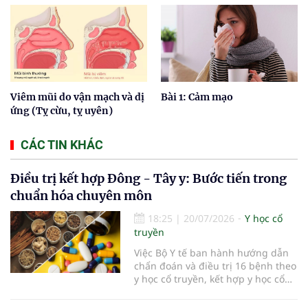
Viêm mũi do vận mạch và dị
Bài 1: Cảm mạo
ứng (Tỵ cừu, tỵ uyên)
CÁC TIN KHÁC
Điều trị kết hợp Đông - Tây y: Bước tiến trong
chuẩn hóa chuyên môn
18:25
|
20/07/2026
Y học cổ
truyền
Việc Bộ Y tế ban hành hướng dẫn
chẩn đoán và điều trị 16 bệnh theo
y học cổ truyền, kết hợp y học cổ
truyền với y học hiện đại đã bổ
sung căn cứ chuyên môn thống