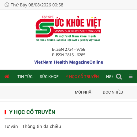
Thứ Bảy 08/08/2026 00:58
E-ISSN 2734 - 9756
P-ISSN 2815 - 6285
VietNam Health MagazineOnline
NLINE
TIN TỨC
SỨC KHỎE
Y HỌC CỔ TRUYỀN
NGHIÊN CỨU TRA
MỚI NHẤT
ĐỌC NHIỀU
Y HỌC CỔ TRUYỀN
Tư vấn
Thông tin đa chiều