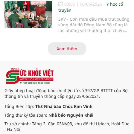
00:06
|
06/06/2026
Y học cổ
truyền
SKV - Cơn mưa đầu mùa trút xuống
vùng đất đỏ Đông Nam Bộ cũng là
lúc những vết thương thời chiến
của các thương bệnh binh tại
Trung tâm Điều dưỡng thương
binh và người có công Long Đất
Xem thêm
(nay thuộc xã Long Hải, TP. Hồ Chí
Minh) bắt đầu “thức giấc”. Thấu
hiểu và sẻ chia với nỗi đau xương
tủy ấy, chuyến khám chữa bệnh
thiện nguyện của đoàn thầy thuốc
Hội Nam y Việt Nam không chỉ
mang theo tình cảm tri ân, mà còn
Giấy phép hoạt động báo chí điện tử số 397/GP-BTTTT của Bộ
đem đến hơi ấm từ những phương
thông tin và truyền thông cấp ngày 28/06/2021.
pháp Nam y thuần Việt, giúp xoa
dịu cơn đau và nâng cao sức khỏe
Tổng Biên Tập:
ThS Nhà báo Chúc Kim Vinh
cho các cựu chiến binh trước sự
Tổng thư ký tòa soạn:
Nhà báo Nguyễn Khải
thay đổi đột ngột của thời tiết.
Trụ sở chính: Tầng 2, Căn 03NV03, khu đô thị Lideco, Hoài Đức
, Hà Nội