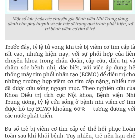
Một số lưu ý của các chuyên gia Bệnh viện Nhi Trung ương
dành cho phụ huynh và các bác sĩ trong quá trình phát hiện, xử
trí bệnh viêm cơ tim ở trẻ.
Trước đây, tỷ lệ tử vong khi trẻ bị viêm cơ tim cấp là
rất cao, nhưng hiện nay, với sự phối hợp của liên
chuyên khoa trong chẩn đoán, cấp cứu, điều trị và
chăm sóc bệnh nhi, đặc biệt, với việc áp dụng hệ
thống máy tim phổi nhân tạo (ECMO) để điều trị cho
những trường hợp viêm cơ tim cấp nặng, nhiều trẻ
đã được cứu sống ngoạn mục. Theo nghiên cứu của
Khoa Điều trị tích cực Nội khoa, Bệnh viện Nhi
Trung ương, tỷ lệ cứu sống ở bệnh nhi viêm cơ tim
được hỗ trợ ECMO khoảng 60% – tương đương với
các nước phát triển.
Đa số trẻ bị viêm cơ tim cấp có thể hồi phục hoàn
toàn sau khi khỏi bệnh. Tuy nhiên, trẻ nên hạn chế