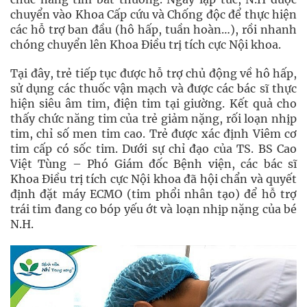
chuyển vào Khoa Cấp cứu và Chống độc để thực hiện
các hỗ trợ ban đầu (hô hấp, tuần hoàn…), rồi nhanh
chóng chuyển lên Khoa Điều trị tích cực Nội khoa.
Tại đây, trẻ tiếp tục được hỗ trợ chủ động về hô hấp,
sử dụng các thuốc vận mạch và được các bác sĩ thực
hiện siêu âm tim, điện tim tại giường. Kết quả cho
thấy chức năng tim của trẻ giảm nặng, rối loạn nhịp
tim, chỉ số men tim cao. Trẻ được xác định Viêm cơ
tim cấp có sốc tim. Dưới sự chỉ đạo của TS. BS Cao
Việt Tùng – Phó Giám đốc Bệnh viện, các bác sĩ
Khoa Điều trị tích cực Nội khoa đã hội chẩn và quyết
định đặt máy ECMO (tim phổi nhân tạo) để hỗ trợ
trái tim đang co bóp yếu ớt và loạn nhịp nặng của bé
N.H.