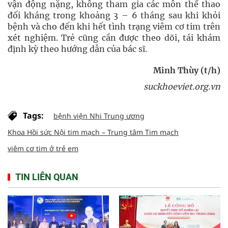
vận động nặng, không tham gia các môn thể thao
đối kháng trong khoảng 3 – 6 tháng sau khi khỏi
bệnh và cho đến khi hết tình trạng viêm cơ tim trên
xét nghiệm. Trẻ cũng cần được theo dõi, tái khám
định kỳ theo hướng dẫn của bác sĩ.
Minh Thùy (t/h)
suckhoeviet.org.vn
Tags:
bệnh viện Nhi Trung ương
Khoa Hồi sức Nội tim mạch – Trung tâm Tim mạch
viêm cơ tim ở trẻ em
TIN LIÊN QUAN