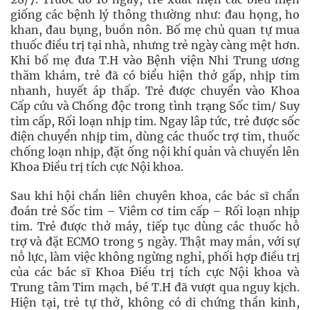
giống các bệnh lý thông thường như: đau họng, ho
khan, đau bụng, buồn nôn. Bố mẹ chủ quan tự mua
thuốc điều trị tại nhà, nhưng trẻ ngày càng mệt hơn.
Khi bố mẹ đưa T.H vào Bệnh viện Nhi Trung ương
thăm khám, trẻ đã có biểu hiện thở gấp, nhịp tim
nhanh, huyết áp thấp. Trẻ được chuyển vào Khoa
Cấp cứu và Chống độc trong tình trạng Sốc tim/ Suy
tim cấp, Rối loạn nhịp tim. Ngay lâp tức, trẻ được sốc
điện chuyển nhịp tim, dùng các thuốc trợ tim, thuốc
chống loạn nhịp, đặt ống nội khí quản và chuyển lên
Khoa Điều trị tích cực Nội khoa.
Sau khi hội chẩn liên chuyên khoa, các bác sĩ chẩn
đoán trẻ Sốc tim – Viêm cơ tim cấp – Rối loạn nhịp
tim. Trẻ được thở máy, tiếp tục dùng các thuốc hỗ
trợ và đặt ECMO trong 5 ngày. Thật may mắn, với sự
nỗ lực, làm việc không ngừng nghỉ, phối hợp điều trị
của các bác sĩ Khoa Điều trị tích cực Nội khoa và
Trung tâm Tim mạch, bé T.H đã vượt qua nguy kịch.
Hiện tại, trẻ tự thở, không có di chứng thần kinh,