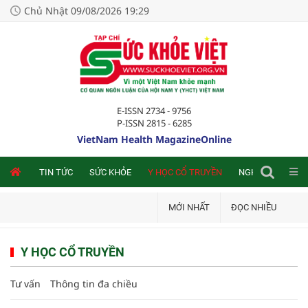
Chủ Nhật 09/08/2026 19:29
E-ISSN 2734 - 9756
P-ISSN 2815 - 6285
VietNam Health MagazineOnline
NLINE
TIN TỨC
SỨC KHỎE
Y HỌC CỔ TRUYỀN
NGHIÊN CỨU TRA
MỚI NHẤT
ĐỌC NHIỀU
Y HỌC CỔ TRUYỀN
Tư vấn
Thông tin đa chiều