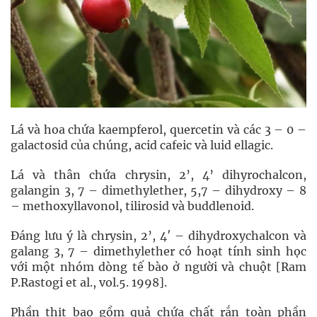
Lá và hoa chứa kaempferol, quercetin và các 3 – 0 –
galactosid của chúng, acid cafeic và luid ellagic.
Lá và thân chứa chrysin, 2’, 4’ dihyrochalcon,
galangin 3, 7 – dimethylether, 5,7 – dihydroxy – 8
– methoxyllavonol, tilirosid và buddlenoid.
Đáng lưu ý là chrysin, 2’, 4′ – dihydroxychalcon và
galang 3, 7 – dimethylether có hoạt tính sinh học
với một nhóm dòng tế bào ở người và chuột [Ram
P.Rastogi et al., vol.5. 1998].
Phần thịt bao gồm quả chứa chất rắn toàn phần