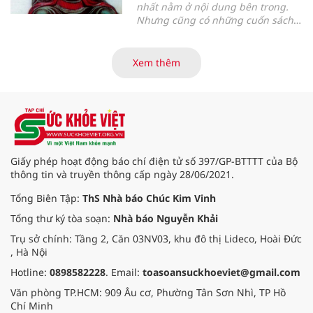
nhất nằm ở nội dung bên trong.
Nhưng cũng có những cuốn sách
mà chỉ cần đọc vài trang đầu,
người đọc đã có thể hiểu được tầm
vóc của tác giả và triết lý mà cả
Xem thêm
cuộc đời họ muốn gửi gắm
”.
Giấy phép hoạt động báo chí điện tử số 397/GP-BTTTT của Bộ
thông tin và truyền thông cấp ngày 28/06/2021.
Tổng Biên Tập:
ThS Nhà báo Chúc Kim Vinh
Tổng thư ký tòa soạn:
Nhà báo Nguyễn Khải
Trụ sở chính: Tầng 2, Căn 03NV03, khu đô thị Lideco, Hoài Đức
, Hà Nội
Hotline:
0898582228
. Email:
toasoansuckhoeviet@gmail.com
Văn phòng TP.HCM: 909 Âu cơ, Phường Tân Sơn Nhì, TP Hồ
Chí Minh