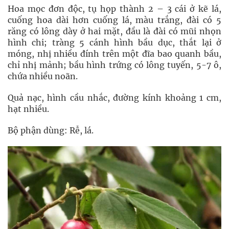
Hoa mọc đơn độc, tụ họp thành 2 – 3 cái ở kẽ lá,
cuống hoa dài hơn cuống lá, màu trắng, đài có 5
răng có lông dày ở hai mặt, đầu là đài có mũi nhọn
hình chi; tràng 5 cánh hình bầu dục, thắt lại ở
móng, nhị nhiều đính trên một đĩa bao quanh bầu,
chỉ nhị mảnh; bầu hình trứng có lông tuyến, 5-7 ô,
chứa nhiều noãn.
Quả nạc, hình cầu nhắc, đường kính khoảng 1 cm,
hạt nhiều.
Bộ phận dùng: Rễ, lá.