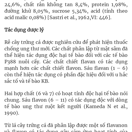
24,6%, chất rắn không tan 8,4%, protein 1,98%,
đường khử 8,05%, sucrose 5,34%, acid (tính theo
acid malic 0,08%) [Sastri et al., 1962,VI: 446].
Tác dụng dược lý
Rễ cây trứng cá được nghiên cứu để phát hiện thuốc
chống ung thư mới. Các chất phân lập từ mật sâm đã
thể hiện tác dụng độc hại tế bào đối với các tế bào
P388 nuôi cấy. Các chất chiết flavan có tác dụng
mạnh hơn các chất chiết flavon. Sáu flavan (1 – 6)
còn thể hiện tác dụng có phần đặc hiệu đối với u hắc
sắc tố và tế bào KB.
Hai hợp chất (6 và 7) có hoạt tính độc hại tế bào nói
chung. Sáu flavon (6 – 11) có tác dụng độc với dòng
tế bào ung thư ruột kết người (Kameda N et al.,
1990).
Từ lá cây trứng cá đã phân lập được một số flavanon
và flavon có tác dụng gây cảm ứng hoạt tính của