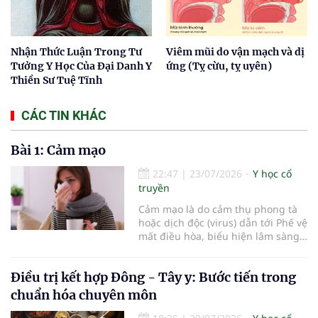
Nhận Thức Luận Trong Tư
Viêm mũi do vận mạch và dị
Tưởng Y Học Của Đại Danh Y
ứng (Tỵ cừu, tỵ uyên)
Thiền Sư Tuệ Tĩnh
CÁC TIN KHÁC
Bài 1: Cảm mạo
22:47
|
23/07/2026
Y học cổ
truyền
Cảm mạo là do cảm thụ phong tà
hoặc dịch độc (virus) dẫn tới Phế vệ
mất điều hòa, biểu hiện lâm sàng
chủ yếu là ngạt mũi, chảy nước
mũi, hắt hơi, đau đầu, sợ lạnh,
Điều trị kết hợp Đông - Tây y: Bước tiến trong
phát sốt, toàn thân mỏi mệt.
chuẩn hóa chuyên môn