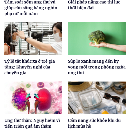
Tầm soát sớm ung thư vú
Giải pháp nâng cao thị lực
giúp cứu sống hàng nghìn
thời hiện đại
phụ nữ mỗi năm
Tỷ lệ tật khúc xạ ở trẻ gia
Súp lơ xanh mang đến hy
tăng: Khuyến nghị của
vọng mới trong phòng ngừa
chuyên gia
ung thư
Ung thư thận: Nguy hiểm vì
Cẩm nang sức khỏe khi du
tiến triển quá âm thầm
lịch mùa hè