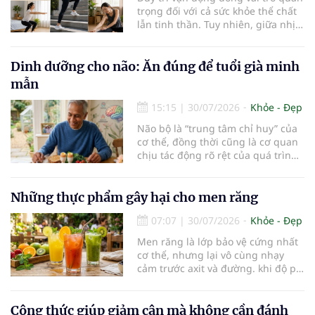
trọng đối với cả sức khỏe thể chất
lẫn tinh thần. Tuy nhiên, giữa nhịp
sống bận rộn và nhiều trách nhiệm
cần cân bằng, việc dành thời gian
cho các hoạt động tập luyện
Dinh dưỡng cho não: Ăn đúng để tuổi già minh
thường trở thành một thách thức
mẫn
không nhỏ…
15:15
|
30/07/2026
Khỏe - Đẹp
Não bộ là “trung tâm chỉ huy” của
cơ thể, đồng thời cũng là cơ quan
chịu tác động rõ rệt của quá trình
lão hóa. Một chế độ dinh dưỡng
khoa học, kết hợp lối sống lành
mạnh, có thể góp phần bảo vệ tế
Những thực phẩm gây hại cho men răng
bào thần kinh, duy trì trí nhớ và
07:07
|
30/07/2026
Khỏe - Đẹp
giúp NCT sống minh mẫn, tự chủ
lâu hơn.
Men răng là lớp bảo vệ cứng nhất
cơ thể, nhưng lại vô cùng nhạy
cảm trước axit và đường. khi độ pH
trong miệng giảm xuống dưới 5,5,
men răng sẽ bắt đầu mềm đi, mở
đường cho vi khuẩn tấn công và
Công thức giúp giảm cân mà không cần đánh