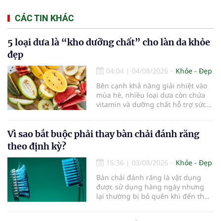
CÁC TIN KHÁC
5 loại dưa là “kho dưỡng chất” cho làn da khỏe
đẹp
04:04
|
04/08/2026
Khỏe - Đẹp
Bên cạnh khả năng giải nhiệt vào
mùa hè, nhiều loại dưa còn chứa
vitamin và dưỡng chất hỗ trợ sức
khỏe làn da...
Vì sao bắt buộc phải thay bàn chải đánh răng
theo định kỳ?
15:36
|
03/08/2026
Khỏe - Đẹp
Bàn chải đánh răng là vật dụng
được sử dụng hàng ngày nhưng
lại thường bị bỏ quên khi đến thời
điểm cần thay mới. Theo các
chuyên gia nha khoa, việc sử dụng