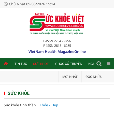
Chủ Nhật 09/08/2026 15:14
E-ISSN 2734 - 9756
P-ISSN 2815 - 6285
VietNam Health MagazineOnline
NLINE
TIN TỨC
SỨC KHỎE
Y HỌC CỔ TRUYỀN
NGHIÊN CỨU TRA
MỚI NHẤT
ĐỌC NHIỀU
SỨC KHỎE
Sức khỏe tinh thần
Khỏe - Đẹp