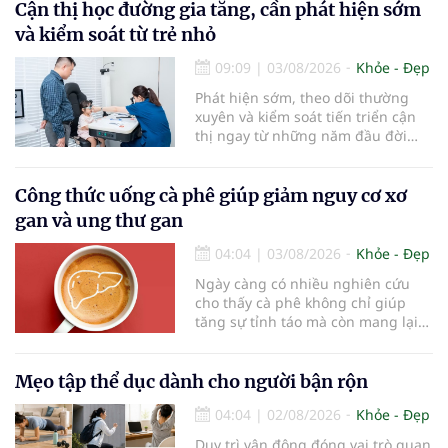
bàn chải quá lâu có thể làm giảm
Cận thị học đường gia tăng, cần phát hiện sớm
hiệu quả làm sạch và ảnh hưởng
và kiểm soát từ trẻ nhỏ
đến sức khỏe răng miệng...
09:09
|
03/08/2026
Khỏe - Đẹp
Phát hiện sớm, theo dõi thường
xuyên và kiểm soát tiến triển cận
thị ngay từ những năm đầu đời
được các chuyên gia đánh giá là
chìa khóa bảo vệ thị lực lâu dài cho
trẻ. Đây cũng là định hướng của
Công thức uống cà phê giúp giảm nguy cơ xơ
Trung tâm Nhãn nhi và Kiểm soát
gan và ung thư gan
cận thị vừa được Bệnh viện Đông
Đô đưa vào hoạt động ngày 1/8.
04:04
|
03/08/2026
Khỏe - Đẹp
Ngày càng có nhiều nghiên cứu
cho thấy cà phê không chỉ giúp
tăng sự tỉnh táo mà còn mang lại
lợi ích cho nhiều cơ quan trong cơ
thể, đặc biệt là gan. Đây là cơ quan
đóng vai trò lọc độc tố, chuyển hóa
Mẹo tập thể dục dành cho người bận rộn
thuốc và dự trữ nhiều vitamin,
04:04
|
02/08/2026
Khỏe - Đẹp
khoáng chất thiết yếu nhưng cũng
rất dễ bị tổn thương…
Duy trì vận động đóng vai trò quan