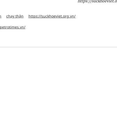
https://suckhoeviet.o
n
chạy thận
https://suckhoeviet.org.vn/
.petrotimes.vn/