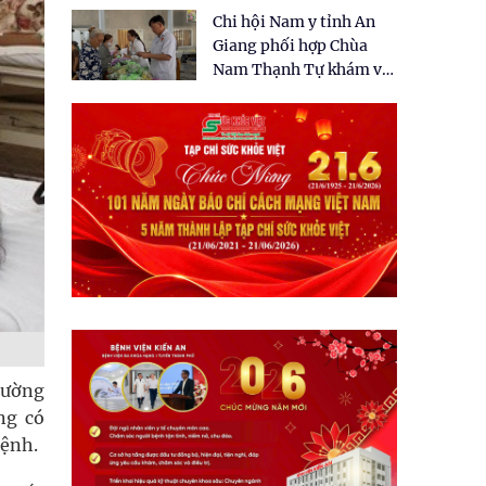
tặng quà cho 150 người
Chi hội Nam y tỉnh An
dân tại xã Tân Tập
Giang phối hợp Chùa
Nam Thạnh Tự khám và
cấp thuốc miễn phí cho
nhân dân
Cường
ng có
bệnh.