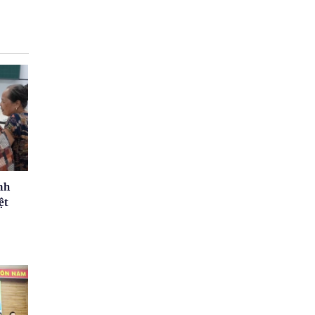
nh
ệt