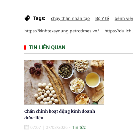
Tags:
chạy thận nhân tạo
Bộ Y tế
bệnh việ
https://kinhtexaydung.petrotimes.vn/
https://dulich
TIN LIÊN QUAN
Chấn chỉnh hoạt động kinh doanh
dược liệu
07:07
|
07/08/2026
Tin tức