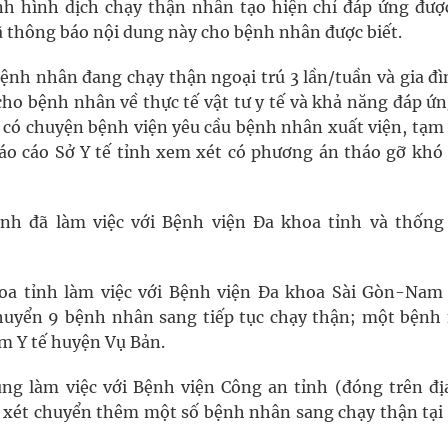
h hình dịch chạy thận nhân tạo hiện chỉ đáp ứng đượ
ã thông báo nội dung này cho bệnh nhân được biết.
bệnh nhân đang chạy thận ngoại trú 3 lần/tuần và gia đ
 cho bệnh nhân về thực tế vật tư y tế và khả năng đáp ứ
ng có chuyện bệnh viện yêu cầu bệnh nhân xuất viện, tạm
báo cáo Sở Y tế tỉnh xem xét có phương án tháo gỡ khó
ỉnh đã làm việc với Bệnh viện Đa khoa tỉnh và thống
hoa tỉnh làm việc với Bệnh viện Đa khoa Sài Gòn-Nam
huyển 9 bệnh nhân sang tiếp tục chạy thận; một bệnh
m Y tế huyện Vụ Bản.
ũng làm việc với Bệnh viện Công an tỉnh (đóng trên đị
 xét chuyển thêm một số bệnh nhân sang chạy thận tại