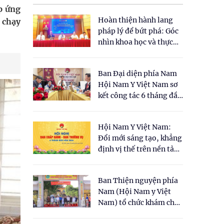
p ứng
Hoàn thiện hành lang
 chạy
pháp lý để bứt phá: Góc
nhìn khoa học và thực
tiễn tại Tọa đàm " Đề
xuất một số nội dung
Ban Đại diện phía Nam
cho Luật Y dược cổ
Hội Nam Y Việt Nam sơ
truyền Việt Nam"
kết công tác 6 tháng đầu
năm 2026
Hội Nam Y Việt Nam:
Đổi mới sáng tạo, khẳng
định vị thế trên nền tảng
y học cổ truyền và khoa
học hiện đại
Ban Thiện nguyện phía
Nam (Hội Nam y Việt
Nam) tổ chức khám chữa
bệnh y học cổ truyền và