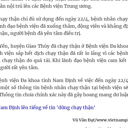
n nội trú lên các Bệnh viện Trung ương.
chạy thận chỉ đủ sử dụng đến ngày 22/4, bệnh nhân chạy
lãnh đạo bệnh viện đã xuống thăm, động viên và khẳng đị
ận, người bệnh đã yên tâm điều trị.
Yến, huyện Giao Thủy đã chạy thận ở Bệnh viện Đa khoa
viện sắp hết dịch chạy thận đã rất lo lắng vì các bệnh
chạy thận do quá tải. Khi lãnh đạo bệnh viện cam kết
gười rất yên tâm.
Bệnh viện Đa khoa tỉnh Nam Định về việc đến ngày 22/4
ó một số thông tin bệnh nhân chạy thận tại bệnh viện sẽ
Thông tin chưa chính xác này đã gây hoang mang dư luận
m Định lên tiếng về tin 'dừng chạy thận'
Vũ Văn Đạt/www.vietnamp