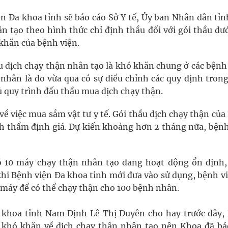
ện Đa khoa tỉnh sẽ báo cáo Sở Y tế, Ủy ban Nhân dân tỉ
 tạo theo hình thức chỉ định thầu đối với gói thầu dướ
khăn của bệnh viện.
u dịch chạy thận nhân tạo là khó khăn chung ở các bệnh
nhân là do vừa qua có sự điều chỉnh các quy định tron
hủ quy trình đấu thầu mua dịch chạy thận.
về việc mua sắm vật tư y tế. Gói thầu dịch chạy thận củ
nh thẩm định giá. Dự kiến khoảng hơn 2 tháng nữa, bệnh
 10 máy chạy thận nhân tạo đang hoạt động ổn định,
khi Bệnh viện Đa khoa tỉnh mới đưa vào sử dụng, bệnh vi
 máy để có thể chạy thận cho 100 bệnh nhân.
 khoa tỉnh Nam Định Lê Thị Duyên cho hay trước đây,
khó khăn về dịch chạy thận nhân tạo nên Khoa đã bá