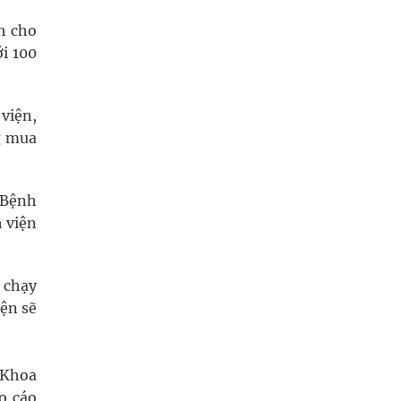
nh cho
i 100
 viện,
g mua
a Bệnh
 viện
 chạy
ện sẽ
 Khoa
o cáo