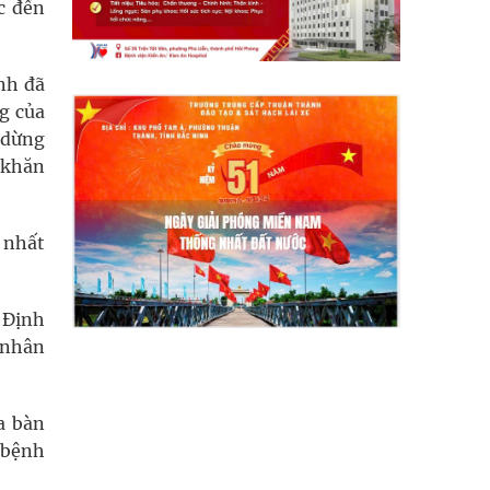
c đến
ình đã
ng của
 dừng
 khăn
 nhất
 Định
 nhân
a bàn
 bệnh