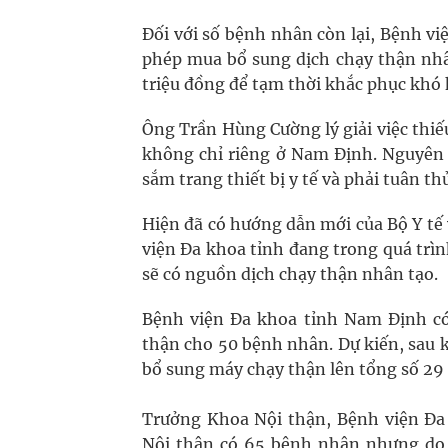
Đối với số bệnh nhân còn lại, Bệnh vi
phép mua bổ sung dịch chạy thận nhân
triệu đồng để tạm thời khắc phục khó 
Ông Trần Hùng Cường lý giải việc thiế
không chỉ riêng ở Nam Định. Nguyên 
sắm trang thiết bị y tế và phải tuân t
Hiện đã có hướng dẫn mới của Bộ Y tế 
viện Đa khoa tỉnh đang trong quá trì
sẽ có nguồn dịch chạy thận nhân tạo.
Bệnh viện Đa khoa tỉnh Nam Định có
thận cho 50 bệnh nhân. Dự kiến, sau 
bổ sung máy chạy thận lên tổng số 29
Trưởng Khoa Nội thận, Bệnh viện Đa
Nội thận có 65 bệnh nhân nhưng do 