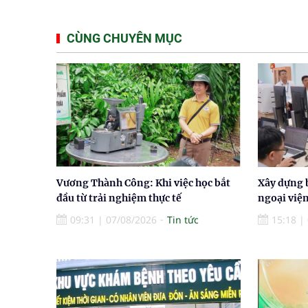
CÙNG CHUYÊN MỤC
Vương Thành Công: Khi việc học bắt
Xây dựng 
đầu từ trải nghiệm thực tế
ngoại việ
09:31
|
07/08/2026
Tin tức
15:18
|