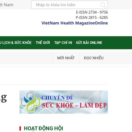
iệt Nam
E-ISSN 2734 - 9756
P-ISSN 2815 - 6285
VietNam Health MagazineOnline
U LỊCH & SỨC KHỎE
THẾ GIỚI
TẠP CHÍ IN
GỬI BÀI ONLINE
MỚI NHẤT
ĐỌC NHIỀU
ng
HOẠT ĐỘNG HỘI