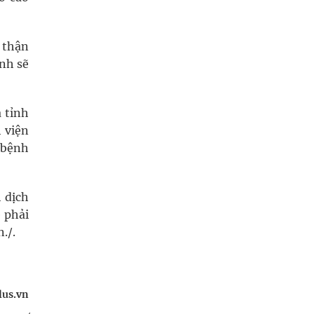
 thận
nh sẽ
 tỉnh
 viện
 bệnh
 dịch
 phải
./.
lus.vn