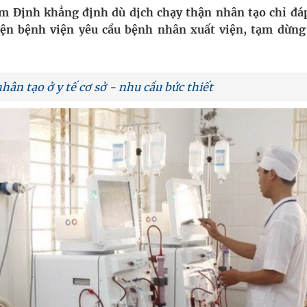
m Định khẳng định dù dịch chạy thận nhân tạo chỉ đá
ện bệnh viện yêu cầu bệnh nhân xuất viện, tạm dừng
uồn lực cho môi trường và cộng đồng
ệnh bảo hiểm y tế nếu không đăng ký khám theo yêu
hân tạo ở y tế cơ sở - nhu cầu bức thiết
ầm
nghiệm thực tế