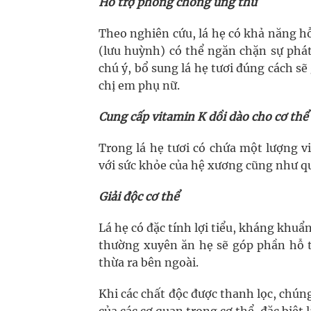
Hỗ trợ phòng chống ung thư
Theo nghiên cứu, lá hẹ có khả năng h
(lưu huỳnh) có thể ngăn chặn sự phát 
chú ý, bổ sung lá hẹ tươi đúng cách s
chị em phụ nữ.
Cung cấp vitamin K dồi dào cho cơ thể
Trong lá hẹ tươi có chứa một lượng vi
với sức khỏe của hệ xương cũng như qu
Giải độc cơ thể
Lá hẹ có đặc tính lợi tiểu, kháng khuẩ
thường xuyên ăn hẹ sẽ góp phần hỗ t
thừa ra bên ngoài.
Khi các chất độc được thanh lọc, chún