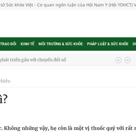
 tử Sức khỏe Việt - Cơ quan ngôn luận của Hội Nam Y (Hội YDHCT) 
 TRAO ĐỔI
KINH TẾ
MÔI TRƯỜNG & SỨC KHỎE
PHÁP LUẬT & SỨC KHỎE
D
hát triển gắn với chuyển đổi số
ờng Phú Thạnh
chiều
hìn phụ nữ mỗi năm
ì?
ợng thuốc
ộc. Không những vậy, hẹ còn là một vị thuốc quý với rất