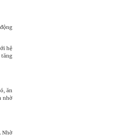
 động
với hệ
 tăng
đó, ăn
ăn nhờ
. Nhờ