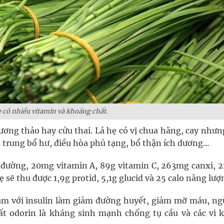
ẹ có nhiều vitamin và khoáng chất.
ương thảo hay cửu thai. Lá hẹ có vị chua hăng, cay như
 trung bổ hư, điều hòa phủ tạng, bổ thận ích dương...
g đường, 20mg vitamin A, 89g vitamin C, 263mg canxi, 
 sẽ thu được 1,9g protid, 5,1g glucid và 25 calo năng lượ
cảm với insulin làm giảm đường huyết, giảm mỡ máu, ng
t odorin là kháng sinh mạnh chống tụ cầu và các vi 