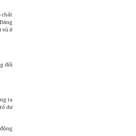
 chất
. Đáng
ư vú ở
ng đối
úng ta
tố dư
t động