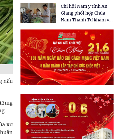
tặng quà cho 150 người
Chi hội Nam y tỉnh An
dân tại xã Tân Tập
Giang phối hợp Chùa
Nam Thạnh Tự khám và
cấp thuốc miễn phí cho
nhân dân
ng nấu
212mg
ng.
ừa xơ
khuẩn