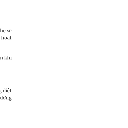
 hẹ sẽ
 hoạt
ẩn khi
g diệt
hương