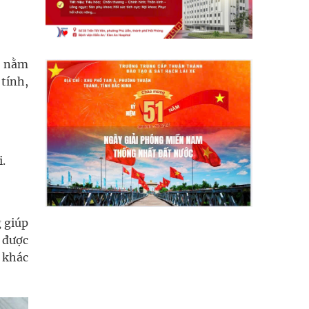
ẹ nằm
tính,
i.
 giúp
n được
 khác