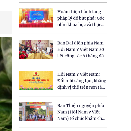
Hoàn thiện hành lang
pháp lý để bứt phá: Góc
nhìn khoa học và thực
tiễn tại Tọa đàm " Đề
xuất một số nội dung
Ban Đại diện phía Nam
cho Luật Y dược cổ
Hội Nam Y Việt Nam sơ
truyền Việt Nam"
kết công tác 6 tháng đầu
năm 2026
Hội Nam Y Việt Nam:
Đổi mới sáng tạo, khẳng
định vị thế trên nền tảng
y học cổ truyền và khoa
học hiện đại
Ban Thiện nguyện phía
Nam (Hội Nam y Việt
Nam) tổ chức khám chữa
bệnh y học cổ truyền và