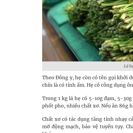
Lá h
Theo Đông y, hẹ còn có tên gọi khởi d
chín là có tính ấm. Hẹ có công dụng ôn
Trong 1 kg lá hẹ có 5-10g đạm, 5-30
phốt pho, nhiều chất xơ. Nếu ăn 86g hẹ
Chất xơ có tác dụng tăng tính nhạy 
mỡ động mạch, bảo vệ tuyến tụy. Chấ