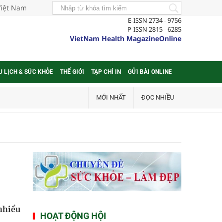
Việt Nam
E-ISSN 2734 - 9756
P-ISSN 2815 - 6285
VietNam Health MagazineOnline
U LỊCH & SỨC KHỎE
THẾ GIỚI
TẠP CHÍ IN
GỬI BÀI ONLINE
MỚI NHẤT
ĐỌC NHIỀU
 nhiều
HOẠT ĐỘNG HỘI