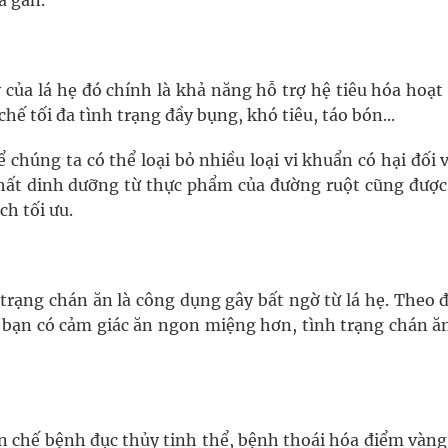
à gan.
của lá hẹ đó chính là khả năng hỗ trợ hệ tiêu hóa hoạt
hế tối đa tình trạng đầy bụng, khó tiêu, táo bón...
ể chúng ta có thể loại bỏ nhiều loại vi khuẩn có hại đối 
chất dinh dưỡng từ thực phẩm của đường ruột cũng được
ch tối ưu.
h trạng chán ăn là công dụng gây bất ngờ từ lá hẹ. Theo 
ến bạn có cảm giác ăn ngon miệng hơn, tình trạng chán 
n chế bệnh đục thủy tinh thể, bệnh thoái hóa điểm vàng