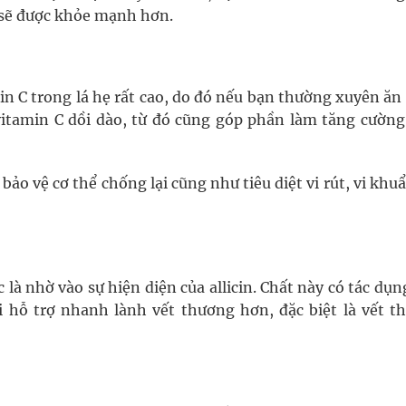
n sẽ được khỏe mạnh hơn.
n C trong lá hẹ rất cao, do đó nếu bạn thường xuyên ăn
vitamin C dồi dào, từ đó cũng góp phần làm tăng cường
o vệ cơ thể chống lại cũng như tiêu diệt vi rút, vi khu
là nhờ vào sự hiện diện của allicin. Chất này có tác dụn
i hỗ trợ nhanh lành vết thương hơn, đặc biệt là vết t