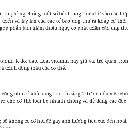
ỗ trợ phòng chống một số bệnh ung thư nhờ vào các hợp
triển và lây lan của các tế bào ung thư ra khắp cơ thể
ẽ góp phần làm giảm thiểu nguy cơ phát triển căn ung th
tamin K dồi dào. Loại vitamin này giữ vai trò quan trọ
á trình đông máu của cơ thể.
n cũng như có khả năng loại bỏ các gốc tự do nên việc ch
rợ cho cơ thể loại bỏ nhanh chóng và dễ dàng các độc 
g sẽ không có cơ hội để gây ảnh hưởng tiêu cực đến hoạ