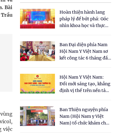
. Bài
Hoàn thiện hành lang
 Trầu
pháp lý để bứt phá: Góc
nhìn khoa học và thực
tiễn tại Tọa đàm " Đề
xuất một số nội dung
Ban Đại diện phía Nam
cho Luật Y dược cổ
Hội Nam Y Việt Nam sơ
truyền Việt Nam"
kết công tác 6 tháng đầu
năm 2026
Hội Nam Y Việt Nam:
Đổi mới sáng tạo, khẳng
định vị thế trên nền tảng
y học cổ truyền và khoa
học hiện đại
Ban Thiện nguyện phía
 vùng
Nam (Hội Nam y Việt
vicol,
Nam) tổ chức khám chữa
g việc
bệnh y học cổ truyền và