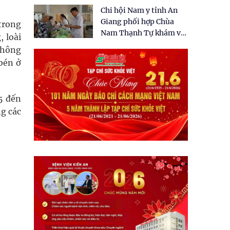
tặng quà cho 150 người
Chi hội Nam y tỉnh An
dân tại xã Tân Tập
Giang phối hợp Chùa
 trong
Nam Thạnh Tự khám và
, loài
cấp thuốc miễn phí cho
 không
nhân dân
 bén ở
5 đến
ng các