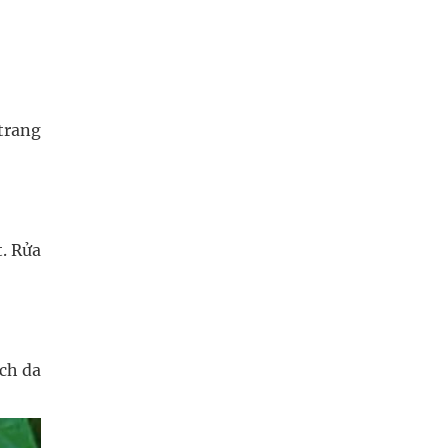
 trang
t. Rửa
ch da