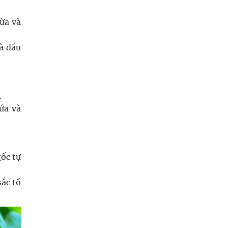
ừa và
à dầu
.
ứa và
gốc tự
sắc tố