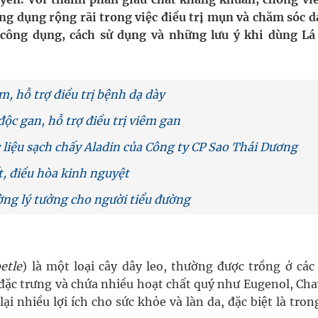
ầm
g dụng rộng rãi trong việc điều trị mụn và chăm sóc da
 công dụng, cách sử dụng và những lưu ý khi dùng Lá
i sầu riêng 2026
nh vực cấp cứu, điều trị đột quỵ
m, hỗ trợ điều trị bệnh dạ dày
 lại khai thác vào ngày 19/8
 độc gan, hỗ trợ điều trị viêm gan
 Máu Của Các Loài Nhân Sâm (Panax Spp.): Tổng
c liệu sạch chấy Aladin của Công ty CP Sao Thái Dương
, điều hòa kinh nguyệt
oàn quốc
ường lý tưởng cho người tiểu đường
etle
) là một loại cây dây leo, thường được trồng ở các
đặc trưng và chứa nhiều hoạt chất quý như Eugenol, Cha
 nhiều lợi ích cho sức khỏe và làn da, đặc biệt là tron