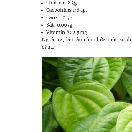
Chất xơ: 2.3g.
Cacbohidrat:6.1g.
Canxi: 0.5g.
Sắt: 0.007g
Vitamin A: 2.5mg
Ngoài ra, lá trầu còn chứa một số d
dầu,...