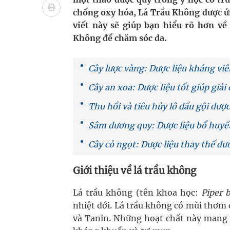
Ung thư thận: Nguy hiểm vì tiến triển quá âm th
chống oxy hóa, Lá Trầu Không được ứn
viết này sẽ giúp bạn hiểu rõ hơn về
Nhiều chuỗi hoạt động lớn được diễn ra tại Lễ hộ
Không để chăm sóc da.
Tiếp tục rà soát, triển khai các nhiệm vụ trong lĩ
Cây lược vàng: Dược liệu kháng viê
Lâm Đồng: Quyết tâm đưa sân bay Liên Khương trở
Cây an xoa: Dược liệu tốt giúp giải
Tác Dụng Chống Kết Tập Tiểu Cầu Và Chống Đông
Thu hồi và tiêu hủy lô dầu gội dượ
Quan Bằng Chứng Dược Lý Và Cơ Chế Phân Tử
Sâm đương quy: Dược liệu bổ huyết
Xây dựng bản đồ mạng lưới cấp cứu ngoại viện t
Cây cỏ ngọt: Dược liệu thay thế đ
Giới thiệu về lá trầu không
Lá trầu không (tên khoa học:
Piper b
nhiệt đới. Lá trầu không có mùi thơm 
và Tanin. Những hoạt chất này mang lại