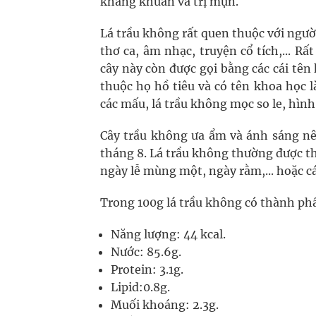
kháng khuẩn và trị mụn.
Lá trầu không rất quen thuộc với ngườ
thơ ca, âm nhạc, truyện cổ tích,... Rấ
cây này còn được gọi bằng các cái tên 
thuộc họ hồ tiêu và có tên khoa học là
các mấu, lá trầu không mọc so le, hìn
Cây trầu không ưa ẩm và ánh sáng n
tháng 8. Lá trầu không thường được th
ngày lễ mùng một, ngày rằm,... hoặc cá
Trong 100g lá trầu không có thành ph
Năng lượng: 44 kcal.
Nước: 85.6g.
Protein: 3.1g.
Lipid:0.8g.
Muối khoáng: 2.3g.