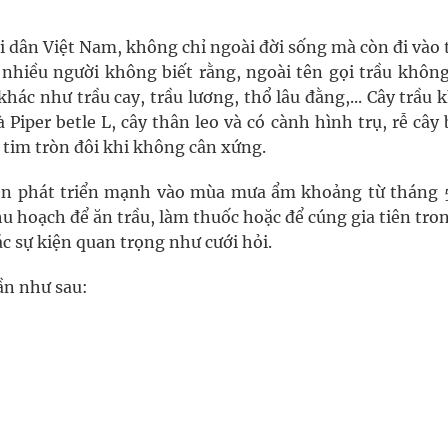
i dân Việt Nam, không chỉ ngoài đời sống mà còn đi vào
t nhiều người không biết rằng, ngoài tên gọi trầu không
khác như trầu cay, trầu lương, thổ lâu đằng,... Cây trầu
 Piper betle L, cây thân leo và có cành hình trụ, rễ cây
h tim tròn đôi khi không cân xứng.
ên phát triển mạnh vào mùa mưa ẩm khoảng từ tháng 
u hoạch để ăn trầu, làm thuốc hoặc để cúng gia tiên tro
c sự kiện quan trọng như cưới hỏi.
ần như sau: