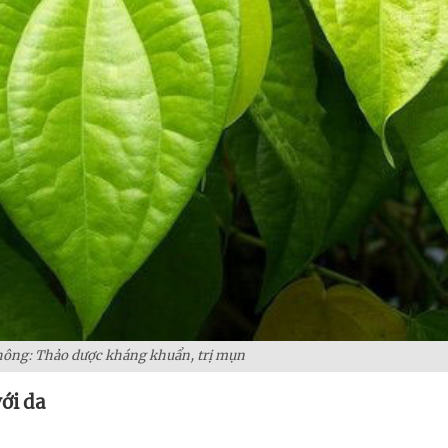
hông: Thảo dược kháng khuẩn, trị mụn
ới da