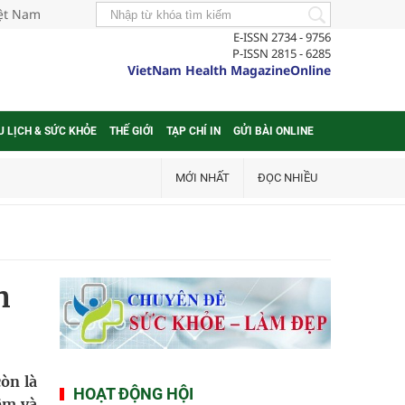
iệt Nam
E-ISSN 2734 - 9756
P-ISSN 2815 - 6285
VietNam Health MagazineOnline
U LỊCH & SỨC KHỎE
THẾ GIỚI
TẠP CHÍ IN
GỬI BÀI ONLINE
MỚI NHẤT
ĐỌC NHIỀU
n
òn là
HOẠT ĐỘNG HỘI
êm và