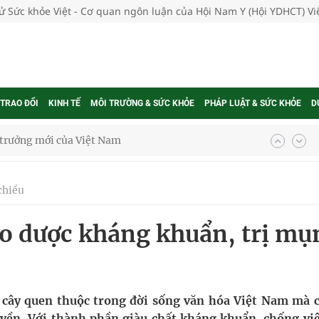
tử Sức khỏe Việt - Cơ quan ngôn luận của Hội Nam Y (Hội YDHCT) V
 TRAO ĐỔI
KINH TẾ
MÔI TRƯỜNG & SỨC KHỎE
PHÁP LUẬT & SỨC KHỎE
D
g trưởng mới của Việt Nam
phương hai cấp trong quản lý hoạt động nha khoa,
chiều
ảo dược kháng khuẩn, trị mụ
uồn lực cho môi trường và cộng đồng
ệnh bảo hiểm y tế nếu không đăng ký khám theo yêu
 cây quen thuộc trong đời sống văn hóa Việt Nam mà c
uyền. Với thành phần giàu chất kháng khuẩn, chống vi