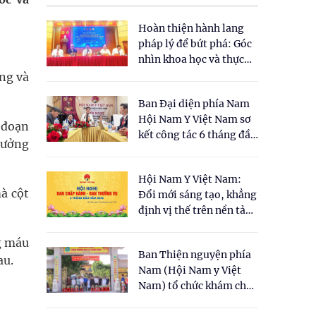
Hoàn thiện hành lang
pháp lý để bứt phá: Góc
nhìn khoa học và thực
tiễn tại Tọa đàm " Đề
ằng và
xuất một số nội dung
Ban Đại diện phía Nam
cho Luật Y dược cổ
Hội Nam Y Việt Nam sơ
truyền Việt Nam"
, đoạn
kết công tác 6 tháng đầu
trưởng
năm 2026
Hội Nam Y Việt Nam:
à cột
Đổi mới sáng tạo, khẳng
định vị thế trên nền tảng
y học cổ truyền và khoa
học hiện đại
ng máu
Ban Thiện nguyện phía
au.
Nam (Hội Nam y Việt
Nam) tổ chức khám chữa
bệnh y học cổ truyền và