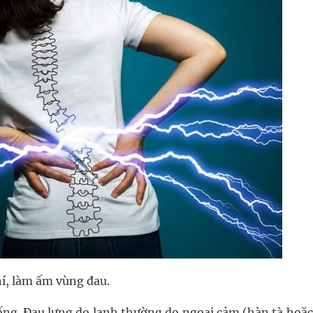
í, làm ấm vùng đau.
hống. Đau lưng do lạnh thường do ngoại cảm (hàn tà hoặ