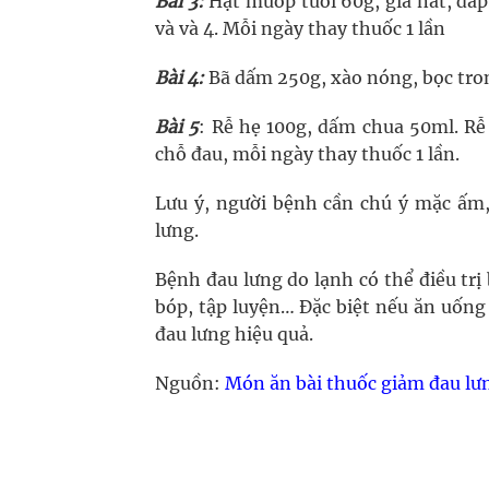
Bài 3:
Hạt mướp tươi 60g, giã nát, đắ
và và 4. Mỗi ngày thay thuốc 1 lần
Bài 4:
Bã dấm 250g, xào nóng, bọc trong
Bài 5
: Rễ hẹ 100g, dấm chua 50ml. Rễ 
chỗ đau, mỗi ngày thay thuốc 1 lần.
Lưu ý, người bệnh cần chú ý mặc ấm,
lưng.
Bệnh đau lưng do lạnh có thể điều trị 
bóp, tập luyện… Đặc biệt nếu ăn uống
đau lưng hiệu quả.
Nguồn:
Món ăn bài thuốc giảm đau lư