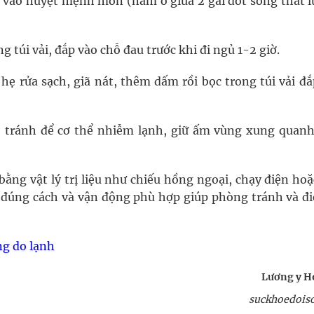
p vào huyệt mệnh môn (nằm ở giữa 2 gai đốt sống thắt l
 túi vải, đắp vào chỗ đau trước khi đi ngủ 1-2 giờ.
hẹ rửa sạch, giã nát, thêm dấm rồi bọc trong túi vải đắ
 tránh để cơ thể nhiễm lạnh, giữ ấm vùng xung quanh
bằng vật lý trị liệu như chiếu hồng ngoại, chạy điện ho
 đúng cách và vận động phù hợp giúp phòng tránh và điề
ng do lạnh
Lương y H
suckhoedois