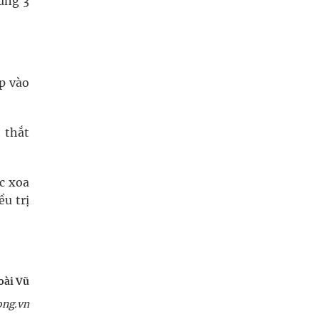
ưng 3
p vào
 thắt
ặc xoa
u trị
oài Vũ
ong.vn