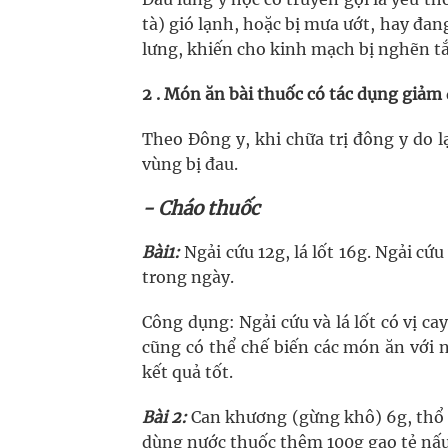
tà) gió lạnh, hoặc bị mưa ướt, hay đang
lưng, khiến cho kinh mạch bị nghẽn t
2 . Món ăn bài thuốc có tác dụng giảm
Theo Đông y, khi chữa trị đông y do 
vùng bị đau.
- Cháo thuốc
Bài1:
Ngải cứu 12g, lá lốt 16g. Ngải cứu
trong ngày.
Công dụng: Ngải cứu và lá lốt có vị ca
cũng có thể chế biến các món ăn với n
kết quả tốt.
Bài 2:
Can khương (gừng khô) 6g, thổ ph
dùng nước thuốc thêm 100g gạo tẻ nấu 