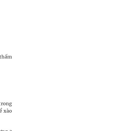
 thấm
 trong
hể xào