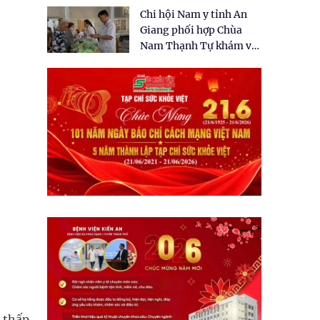
tặng quà cho 150 người
Chi hội Nam y tỉnh An
dân tại xã Tân Tập
Giang phối hợp Chùa
Nam Thạnh Tự khám và
cấp thuốc miễn phí cho
nhân dân
c thấp