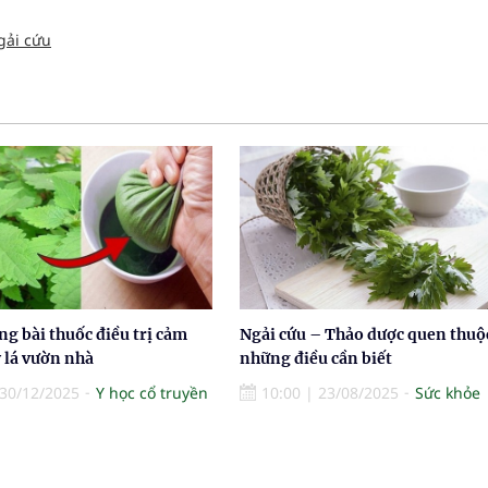
gải cứu
ng bài thuốc điều trị cảm
Ngải cứu – Thảo dược quen thuộ
 lá vườn nhà
những điều cần biết
30/12/2025
Y học cổ truyền
10:00
|
23/08/2025
Sức khỏe