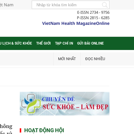
iệt Nam
E-ISSN 2734 - 9756
P-ISSN 2815 - 6285
VietNam Health MagazineOnline
U LỊCH & SỨC KHỎE
THẾ GIỚI
TẠP CHÍ IN
GỬI BÀI ONLINE
MỚI NHẤT
ĐỌC NHIỀU
không
HOẠT ĐỘNG HỘI
ốc và