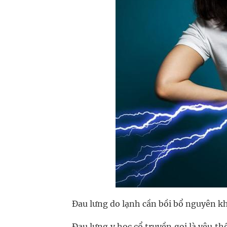
Đau lưng do lạnh cần bồi bổ nguyên kh
Đau lưng y học cổ truyền gọi là yêu t