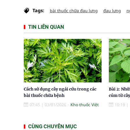
Tags:
bài thuốc chữa đau lưng
đau lưng
n
TIN LIÊN QUAN
Cách sử dụng cây ngải cứu trong các
Bài 2: Nhữ
bài thuốc chữa bệnh
cúm từ cây
07:45
|
03/01/2026
Kho thuốc Việt
10:19
|
CÙNG CHUYÊN MỤC