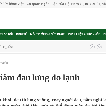
tử Sức khỏe Việt - Cơ quan ngôn luận của Hội Nam Y (Hội YDHCT) V
 TRAO ĐỔI
KINH TẾ
MÔI TRƯỜNG & SỨC KHỎE
PHÁP LUẬT & SỨC KHỎE
D
oàn quốc
g trưởng mới của Việt Nam
chiều
phương hai cấp trong quản lý hoạt động nha khoa,
iảm đau lưng do lạnh
uồn lực cho môi trường và cộng đồng
ệnh bảo hiểm y tế nếu không đăng ký khám theo yêu
nh khỏi, đau từ lưng xuống, xoay người đau, nằm nghỉ 
những ngày thời tiết lạnh có thể dùng món ăn bài thu