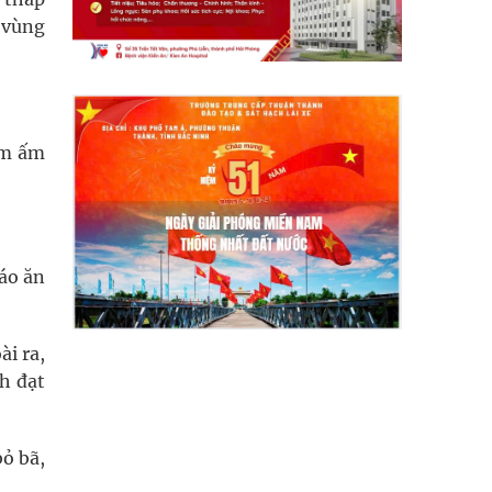
ở vùng
àm ấm
háo ăn
ài ra,
nh đạt
bỏ bã,