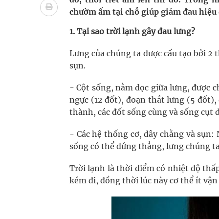
cầu
chườm ấm tại chỗ giúp giảm đau hiệu 
Ung thư thận: Nguy hiểm vì tiến triển quá âm th
1. Tại sao trời lạnh gây đau lưng?
Nhiều chuỗi hoạt động lớn được diễn ra tại Lễ hộ
Lưng của chúng ta được cấu tạo bởi 2 
sụn.
Tiếp tục rà soát, triển khai các nhiệm vụ trong lĩ
- Cột sống, nằm dọc giữa lưng, được c
Súp lơ xanh mang đến hy vọng mới trong phòng 
ngực (12 đốt), đoạn thắt lưng (5 đốt),
thành, các đốt sống cùng và sống cụt 
Tác Dụng Chống Kết Tập Tiểu Cầu Và Chống Đông
- Các hệ thống cơ, dây chằng và sụn:
Quan Bằng Chứng Dược Lý Và Cơ Chế Phân Tử
sống có thể đứng thẳng, lưng chúng ta 
Trời lạnh là thời điểm có nhiệt độ thấ
kém đi, đồng thời lúc này cơ thể ít vậ