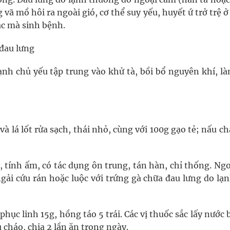
 vã mồ hôi ra ngoài gió, cơ thể suy yếu, huyết ứ trở trệ 
ắc mà sinh bệnh.
đau lưng
lạnh chủ yếu tập trung vào khử tà, bồi bổ nguyên khí, l
 và lá lốt rửa sạch, thái nhỏ, cùng với 100g gạo tẻ; nấu c
y, tính ấm, có tác dụng ôn trung, tán hàn, chỉ thống. Ngo
gải cứu rán hoặc luộc với trứng gà chữa đau lưng do lạ
ục linh 15g, hồng táo 5 trái. Các vị thuốc sắc lấy nước 
cháo, chia 2 lần ăn trong ngày.