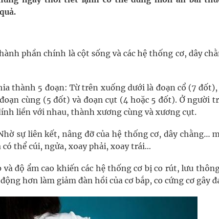
quả.
ầm
i sầu riêng 2026
thành phần chính là cột sống và các hệ thống cơ, dây ch
nh vực cấp cứu, điều trị đột quỵ
hia thành 5 đoạn: Từ trên xuống dưới là đoạn cổ (7 đốt)
ngừa ung thư
 đoạn cùng (5 đốt) và đoạn cụt (4 hoặc 5 đốt). Ở người 
dính liền với nhau, thành xương cùng và xương cụt.
 Máu Của Các Loài Nhân Sâm (Panax Spp.): Tổng
 Nhờ sự liên kết, nâng đỡ của hệ thống cơ, dây chằng… m
có thể cúi, ngửa, xoay phải, xoay trái…
p và độ ẩm cao khiến các hệ thống cơ bị co rút, lưu thô
n động hơn làm giảm đàn hồi của cơ bắp, co cứng cơ gây đ