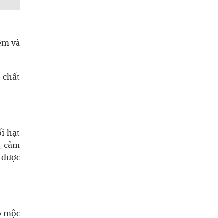
iêm và
t chất
i hạt
g cảm
 được
tô mộc