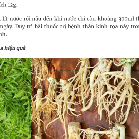
ích 12g.
 1 lít nước rồi nấu đến khi nước chỉ còn khoảng 300ml t
ngày. Duy trì bài thuốc trị bệnh thần kinh tọa này tro
nh.
ọa hiệu quả