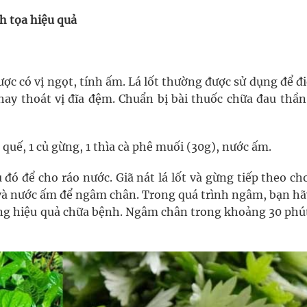
h tọa hiệu quả
ược có vị ngọt, tính ấm. Lá lốt thường được sử dụng để đi
ay thoát vị đĩa đệm. Chuẩn bị bài thuốc chữa đau thần
 quế, 1 củ gừng, 1 thìa cà phê muối (30g), nước ấm.
 đó để cho ráo nước. Giã nát lá lốt và gừng tiếp theo c
và nước ấm để ngâm chân. Trong quá trình ngâm, bạn hã
ăng hiệu quả chữa bệnh. Ngâm chân trong khoảng 30 phút