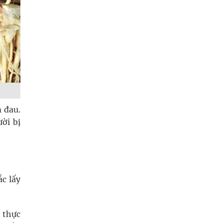
 đau.
ời bị
c lấy
 thực