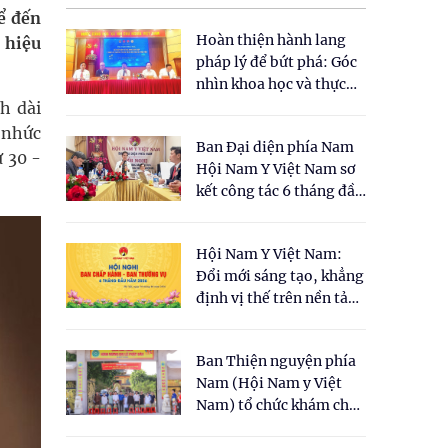
ể đến
Hoàn thiện hành lang
h hiệu
pháp lý để bứt phá: Góc
nhìn khoa học và thực
tiễn tại Tọa đàm " Đề
h dài
xuất một số nội dung
u nhức
Ban Đại diện phía Nam
cho Luật Y dược cổ
ừ 30 -
Hội Nam Y Việt Nam sơ
truyền Việt Nam"
kết công tác 6 tháng đầu
năm 2026
Hội Nam Y Việt Nam:
Đổi mới sáng tạo, khẳng
định vị thế trên nền tảng
y học cổ truyền và khoa
học hiện đại
Ban Thiện nguyện phía
Nam (Hội Nam y Việt
Nam) tổ chức khám chữa
bệnh y học cổ truyền và