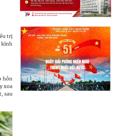
ều trị
 kinh
ho hỗn
y xoa
, sau