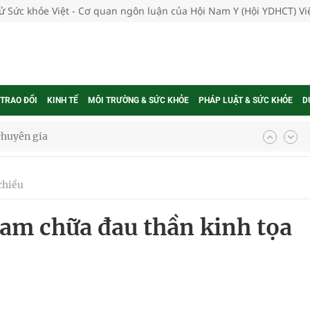
tử Sức khỏe Việt - Cơ quan ngôn luận của Hội Nam Y (Hội YDHCT) V
 TRAO ĐỔI
KINH TẾ
MÔI TRƯỜNG & SỨC KHỎE
PHÁP LUẬT & SỨC KHỎE
D
 chuyên gia
chiều
nghiệm thực tế
am chữa đau thần kinh tọa
ngừa ung thư
 Máu Của Các Loài Nhân Sâm (Panax Spp.): Tổng