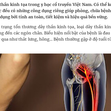
 thần kinh tọa trong y học cổ truyền Việt Nam. Có thể k
huốc đều có những công dụng riêng giúp phòng, chữa bện
oàn quốc
dụng bởi tính an toàn, tiết kiệm và hiệu quả bền vững.
g, nhiệt độ cao nhất 35 độ
h trạng tổn thương dây thần kinh tọa, loại dây thần kin
ng đến các ngón chân. Biểu hiện nổi bật của bệnh là đa
kỳ, khám sàng lọc cho người dân
 qua như thắt lưng, hông... Bệnh thường gặp ở độ tuổi t
ông cực hiệu quả