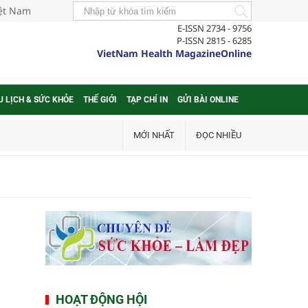
iệt Nam
E-ISSN 2734 - 9756
P-ISSN 2815 - 6285
VietNam Health MagazineOnline
U LỊCH & SỨC KHỎE
THẾ GIỚI
TẠP CHÍ IN
GỬI BÀI ONLINE
MỚI NHẤT
ĐỌC NHIỀU
HOẠT ĐỘNG HỘI