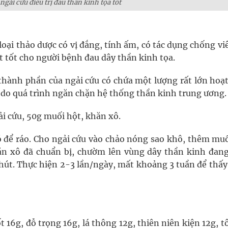
 ngải cứu điều trị đau thần kinh tọa tốt
loại thảo dược có vị đắng, tính ấm, có tác dụng chống v
ất tốt cho người bệnh đau dây thần kinh tọa.
 thành phần của ngải cứu có chứa một lượng rất lớn hoạ
 do quá trình ngăn chặn hệ thống thần kinh trung ương.
ải cứu, 50g muối hột, khăn xô.
ó để ráo. Cho ngải cứu vào chảo nóng sao khô, thêm muố
ăn xô đã chuẩn bị, chườm lên vùng dây thần kinh đan
út. Thực hiện 2-3 lần/ngày, mất khoảng 3 tuần để thấy
lốt 16g, đỗ trọng 16g, lá thông 12g, thiên niên kiện 12g, 