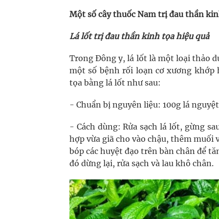
Một số cây thuốc Nam trị đau thần kin
Lá lốt trị đau thần kinh tọa hiệu quả
Trong Đông y, lá lốt là một loại thảo d
một số bệnh rối loạn cơ xương khớp h
tọa bằng lá lốt như sau:
- Chuẩn bị nguyên liệu: 100g lá nguyệt
- Cách dùng: Rửa sạch lá lốt, gừng sau
hợp vừa giã cho vào chậu, thêm muối 
bóp các huyệt đạo trên bàn chân để t
đó dừng lại, rửa sạch và lau khô chân.