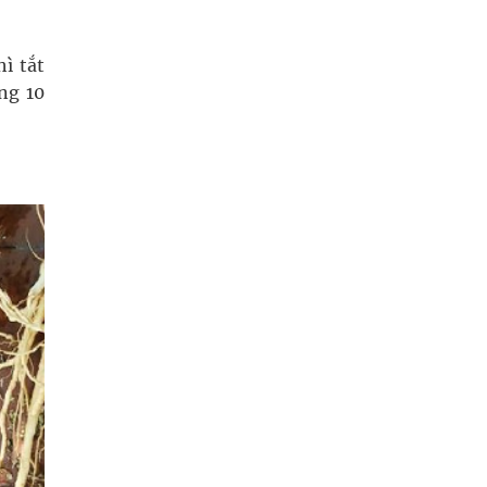
hì tắt
ng 10