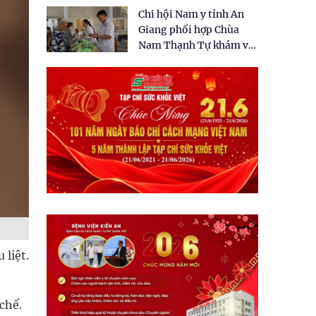
tặng quà cho 150 người
Chi hội Nam y tỉnh An
dân tại xã Tân Tập
Giang phối hợp Chùa
Nam Thạnh Tự khám và
cấp thuốc miễn phí cho
nhân dân
liệt.
chế.