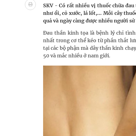
Quan Bằng Chứng Dược Lý Và Cơ Chế Phân Tử
SKV - Có rất nhiều vị thuốc chữa đau
như ổi, cỏ xước, lá lốt,... Mỗi cây t
Xây dựng bản đồ mạng lưới cấp cứu ngoại viện t
quả và ngày càng được nhiều người sử 
Dự báo thời tiết ngày 08/8/2026: Bắc Bộ nắng nón
Đau thần kinh tọa là bệnh lý chỉ tìn
nhất trong cơ thể kéo từ phần thắt lư
Đắk Lắk: Đẩy nhanh tiến độ khám sức khỏe định 
tại các bộ phận mà dây thần kinh chạy
50 và mắc nhiều ở nam giới.
Tổng hợp những cách trị thâm body nách, bẹn, m