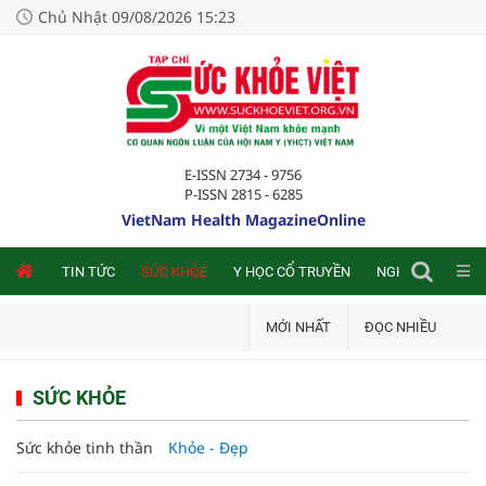
Chủ Nhật 09/08/2026 15:23
E-ISSN 2734 - 9756
P-ISSN 2815 - 6285
VietNam Health MagazineOnline
NLINE
TIN TỨC
SỨC KHỎE
Y HỌC CỔ TRUYỀN
NGHIÊN CỨU TRA
MỚI NHẤT
ĐỌC NHIỀU
SỨC KHỎE
Sức khỏe tinh thần
Khỏe - Đẹp