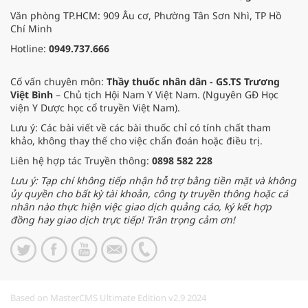
Văn phòng TP.HCM: 909 Âu cơ, Phường Tân Sơn Nhì, TP Hồ
Chí Minh
Hotline:
0949.737.666
Cố vấn chuyên môn:
Thầy thuốc nhân dân - GS.TS Trương
Việt Bình
– Chủ tịch Hội Nam Y Việt Nam. (Nguyên GĐ Học
viện Y Dược học cổ truyền Việt Nam).
Lưu ý: Các bài viết về các bài thuốc chỉ có tính chất tham
khảo, không thay thế cho việc chẩn đoán hoặc điều trị.
Liên hệ hợp tác Truyền thông:
0898 582 228
Lưu ý: Tạp chí không tiếp nhận hỗ trợ bằng tiền mặt và không
ủy quyền cho bất kỳ tài khoản, công ty truyền thông hoặc cá
nhân nào thực hiện việc giao dịch quảng cáo, ký kết hợp
đồng hay giao dịch trực tiếp! Trân trọng cảm ơn!
Based on MasterCMS Ultimate Edition v2.9 2024