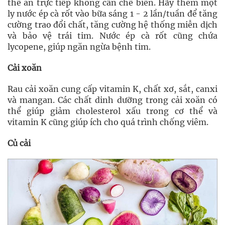
thể ăn trực tiếp không cần chế biến. Hãy thêm một
ly nước ép cà rốt vào bữa sáng 1 - 2 lần/tuần để tăng
cường trao đổi chất, tăng cường hệ thống miễn dịch
và bảo vệ trái tim. Nước ép cà rốt cũng chứa
lycopene, giúp ngăn ngừa bệnh tim.
Cải xoăn
Rau cải xoăn cung cấp vitamin K, chất xơ, sắt, canxi
và mangan. Các chất dinh dưỡng trong cải xoăn có
thể giúp giảm cholesterol xấu trong cơ thể và
vitamin K cũng giúp ích cho quá trình chống viêm.
Củ cải