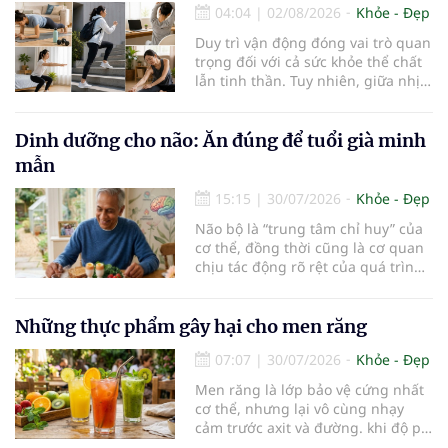
04:04
|
02/08/2026
Khỏe - Đẹp
khoáng chất thiết yếu nhưng cũng
rất dễ bị tổn thương…
Duy trì vận động đóng vai trò quan
trọng đối với cả sức khỏe thể chất
lẫn tinh thần. Tuy nhiên, giữa nhịp
sống bận rộn và nhiều trách nhiệm
cần cân bằng, việc dành thời gian
cho các hoạt động tập luyện
Dinh dưỡng cho não: Ăn đúng để tuổi già minh
thường trở thành một thách thức
mẫn
không nhỏ…
15:15
|
30/07/2026
Khỏe - Đẹp
Não bộ là “trung tâm chỉ huy” của
cơ thể, đồng thời cũng là cơ quan
chịu tác động rõ rệt của quá trình
lão hóa. Một chế độ dinh dưỡng
khoa học, kết hợp lối sống lành
mạnh, có thể góp phần bảo vệ tế
Những thực phẩm gây hại cho men răng
bào thần kinh, duy trì trí nhớ và
07:07
|
30/07/2026
Khỏe - Đẹp
giúp NCT sống minh mẫn, tự chủ
lâu hơn.
Men răng là lớp bảo vệ cứng nhất
cơ thể, nhưng lại vô cùng nhạy
cảm trước axit và đường. khi độ pH
trong miệng giảm xuống dưới 5,5,