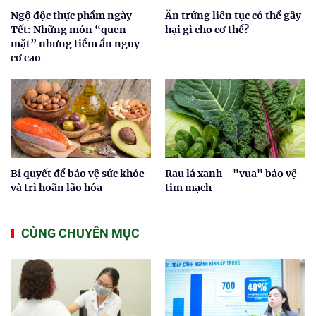
Ngộ độc thực phẩm ngày
Ăn trứng liên tục có thể gây
Tết: Những món “quen
hại gì cho cơ thể?
mặt” nhưng tiềm ẩn nguy
cơ cao
Bí quyết để bảo vệ sức khỏe
Rau lá xanh - "vua" bảo vệ
và trì hoãn lão hóa
tim mạch
CÙNG CHUYÊN MỤC