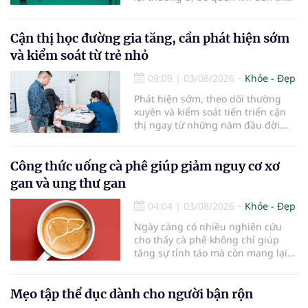
điểm cần thay mới. Theo các
chuyên gia nha khoa, việc sử dụng
bàn chải quá lâu có thể làm giảm
Cận thị học đường gia tăng, cần phát hiện sớm
hiệu quả làm sạch và ảnh hưởng
và kiểm soát từ trẻ nhỏ
đến sức khỏe răng miệng...
09:09
|
03/08/2026
Khỏe - Đẹp
Phát hiện sớm, theo dõi thường
xuyên và kiểm soát tiến triển cận
thị ngay từ những năm đầu đời
được các chuyên gia đánh giá là
chìa khóa bảo vệ thị lực lâu dài cho
trẻ. Đây cũng là định hướng của
Công thức uống cà phê giúp giảm nguy cơ xơ
Trung tâm Nhãn nhi và Kiểm soát
gan và ung thư gan
cận thị vừa được Bệnh viện Đông
Đô đưa vào hoạt động ngày 1/8.
04:04
|
03/08/2026
Khỏe - Đẹp
Ngày càng có nhiều nghiên cứu
cho thấy cà phê không chỉ giúp
tăng sự tỉnh táo mà còn mang lại
lợi ích cho nhiều cơ quan trong cơ
thể, đặc biệt là gan. Đây là cơ quan
đóng vai trò lọc độc tố, chuyển hóa
Mẹo tập thể dục dành cho người bận rộn
thuốc và dự trữ nhiều vitamin,