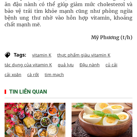
ăn đậu nành có thể giúp giảm mức cholesterol và
bảo vệ trái tim khỏe mạnh cũng như phòng ngừa
bệnh ung thư nhờ vào hỗn hợp vitamin, khoáng
chất mạnh mẽ.
Mỹ Phương (t/h)
Tags:
vitamin K
thực phẩm giàu vitamin K
tác dụng của vitamin K
quả lựu
Đậu nành
củ cải
cải xoăn
cà rốt
tim mạch
TIN LIÊN QUAN