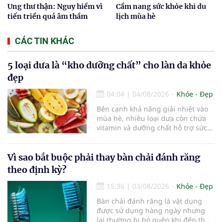
Ung thư thận: Nguy hiểm vì
Cẩm nang sức khỏe khi du
tiến triển quá âm thầm
lịch mùa hè
CÁC TIN KHÁC
5 loại dưa là “kho dưỡng chất” cho làn da khỏe
đẹp
04:04
|
04/08/2026
Khỏe - Đẹp
Bên cạnh khả năng giải nhiệt vào
mùa hè, nhiều loại dưa còn chứa
vitamin và dưỡng chất hỗ trợ sức
khỏe làn da...
Vì sao bắt buộc phải thay bàn chải đánh răng
theo định kỳ?
15:36
|
03/08/2026
Khỏe - Đẹp
Bàn chải đánh răng là vật dụng
được sử dụng hàng ngày nhưng
lại thường bị bỏ quên khi đến thời