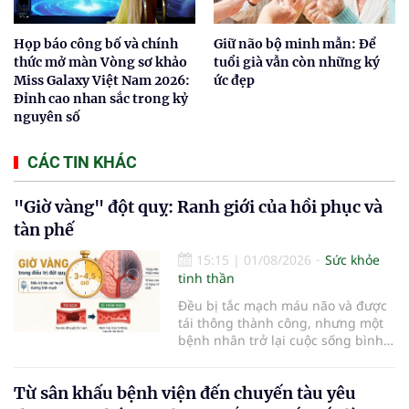
Họp báo công bố và chính
Giữ não bộ minh mẫn: Để
thức mở màn Vòng sơ khảo
tuổi già vẫn còn những ký
Miss Galaxy Việt Nam 2026:
ức đẹp
Đỉnh cao nhan sắc trong kỷ
nguyên số
CÁC TIN KHÁC
"Giờ vàng" đột quỵ: Ranh giới của hồi phục và
tàn phế
15:15
|
01/08/2026
Sức khỏe
tinh thần
Đều bị tắc mạch máu não và được
tái thông thành công, nhưng một
bệnh nhân trở lại cuộc sống bình
thường sau 5 ngày trong khi người
còn lại đối mặt nguy cơ tàn tật. Hai
Từ sân khấu bệnh viện đến chuyến tàu yêu
trường hợp tại Bệnh viện Đại học Y