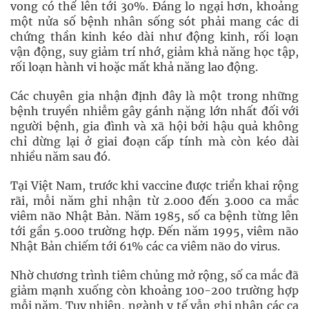
vong có thể lên tới 30%. Đáng lo ngại hơn, khoảng
một nửa số bệnh nhân sống sót phải mang các di
chứng thần kinh kéo dài như động kinh, rối loạn
vận động, suy giảm trí nhớ, giảm khả năng học tập,
rối loạn hành vi hoặc mất khả năng lao động.
Các chuyên gia nhận định đây là một trong những
bệnh truyền nhiễm gây gánh nặng lớn nhất đối với
người bệnh, gia đình và xã hội bởi hậu quả không
chỉ dừng lại ở giai đoạn cấp tính mà còn kéo dài
nhiều năm sau đó.
Tại Việt Nam, trước khi vaccine được triển khai rộng
rãi, mỗi năm ghi nhận từ 2.000 đến 3.000 ca mắc
viêm não Nhật Bản. Năm 1985, số ca bệnh từng lên
tới gần 5.000 trường hợp. Đến năm 1995, viêm não
Nhật Bản chiếm tới 61% các ca viêm não do virus.
Nhờ chương trình tiêm chủng mở rộng, số ca mắc đã
giảm mạnh xuống còn khoảng 100-200 trường hợp
mỗi năm. Tuy nhiên, ngành y tế vẫn ghi nhận các ca