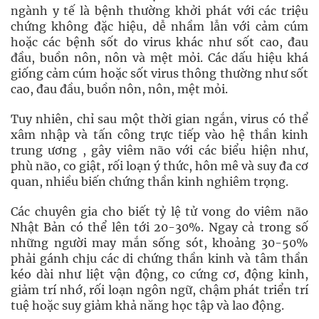
ngành y tế là bệnh thường khởi phát với các triệu
chứng không đặc hiệu, dễ nhầm lẫn với cảm cúm
hoặc các bệnh sốt do virus khác như sốt cao, đau
đầu, buồn nôn, nôn và mệt mỏi. Các dấu hiệu khá
giống cảm cúm hoặc sốt virus thông thường như sốt
cao, đau đầu, buồn nôn, nôn, mệt mỏi.
Tuy nhiên, chỉ sau một thời gian ngắn, virus có thể
xâm nhập và tấn công trực tiếp vào hệ thần kinh
trung ương , gây viêm não với các biểu hiện như,
phù não, co giật, rối loạn ý thức, hôn mê và suy đa cơ
quan, nhiều biến chứng thần kinh nghiêm trọng.
Các chuyên gia cho biết tỷ lệ tử vong do viêm não
Nhật Bản có thể lên tới 20-30%. Ngay cả trong số
những người may mắn sống sót, khoảng 30-50%
phải gánh chịu các di chứng thần kinh và tâm thần
kéo dài như liệt vận động, co cứng cơ, động kinh,
giảm trí nhớ, rối loạn ngôn ngữ, chậm phát triển trí
tuệ hoặc suy giảm khả năng học tập và lao động.