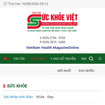
Thứ Hai 10/08/2026 09:12
E-ISSN 2734 - 9756
P-ISSN 2815 - 6285
VietNam Health MagazineOnline
NLINE
TIN TỨC
SỨC KHỎE
Y HỌC CỔ TRUYỀN
NGHIÊN CỨU TRA
MỚI NHẤT
ĐỌC NHIỀU
SỨC KHỎE
Sức khỏe tinh thần
Khỏe - Đẹp