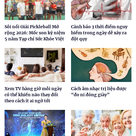
Sôi nổi Giải Pickleball Mở
Cảnh báo 3 thời điểm nguy
rộng 2026: Mốc son kỷ niệm
hiểm trong ngày dễ xảy ra
5 năm Tạp chí Sức Khỏe Việt
đột qụy
Xem TV hàng giờ mỗi ngày
Cách âm nhạc trị liệu được
có thể khiến não thay đổi
“đo ni đóng giày”
theo cách ít ai ngờ tới