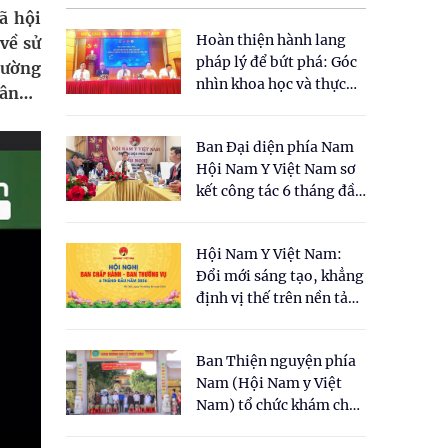
ã hội
Hoàn thiện hành lang
 về sử
pháp lý để bứt phá: Góc
rường
nhìn khoa học và thực
hân…
tiễn tại Tọa đàm " Đề
xuất một số nội dung
Ban Đại diện phía Nam
cho Luật Y dược cổ
Hội Nam Y Việt Nam sơ
truyền Việt Nam"
kết công tác 6 tháng đầu
năm 2026
Hội Nam Y Việt Nam:
Đổi mới sáng tạo, khẳng
định vị thế trên nền tảng
y học cổ truyền và khoa
học hiện đại
Ban Thiện nguyện phía
Nam (Hội Nam y Việt
Nam) tổ chức khám chữa
bệnh y học cổ truyền và