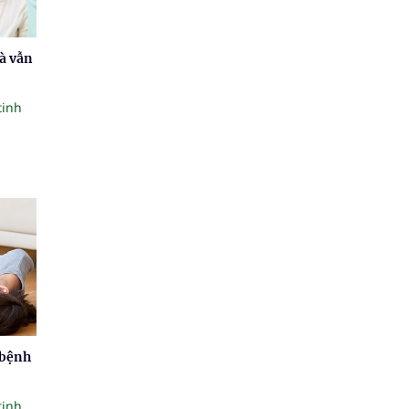
à vẫn
tinh
 bệnh
tinh