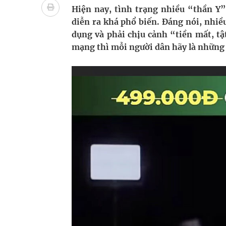
Tổng hợp những cách trị thâm body nách, bẹn, m
Hiện nay, tình trạng nhiều “thần Y
diễn ra khá phổ biến. Đáng nói, nhiều
Tỷ lệ tật khúc xạ ở trẻ gia tăng: Khuyến nghị của
dụng và phải chịu cảnh “tiền mất, t
mạng thì mỗi người dân hãy là những 
Hội Đông y phường Cầu Kiệu ra mắt, định hướng p
TP.HCM: Ra mắt Câu lạc bộ Thầy Thuốc Trẻ phư