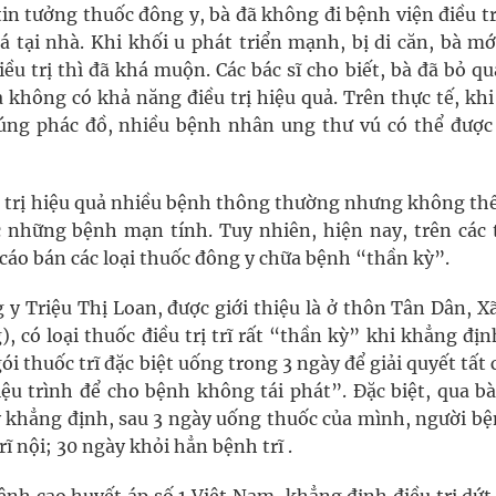
 tin tưởng thuốc đông y, bà đã không đi bệnh viện điều t
á tại nhà. Khi khối u phát triển mạnh, bị di căn, bà mớ
 trị thì đã khá muộn. Các bác sĩ cho biết, bà đã bỏ qu
 không có khả năng điều trị hiệu quả. Trên thực tế, kh
 đúng phác đồ, nhiều bệnh nhân ung thư vú có thể được
ữa trị hiệu quả nhiều bệnh thông thường nhưng không thể
c những bệnh mạn tính. Tuy nhiên, hiện nay, trên các 
cáo bán các loại thuốc đông y chữa bệnh “thần kỳ”.
y Triệu Thị Loan, được giới thiệu là ở thôn Tân Dân, X
có loại thuốc điều trị trĩ rất “thần kỳ” khi khẳng định
 thuốc trĩ đặc biệt uống trong 3 ngày để giải quyết tất 
ệu trình để cho bệnh không tái phát”. Đặc biệt, qua bà
y khẳng định, sau 3 ngày uống thuốc của mình, người bệ
ĩ nội; 30 ngày khỏi hẳn bệnh trĩ .