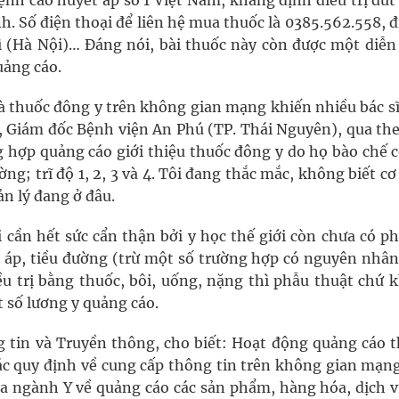
nh cao huyết áp số 1 Việt Nam, khẳng định điều trị dứt
nh. Số điện thoại để liên hệ mua thuốc là 0385.562.558, đ
ì (Hà Nội)… Đáng nói, bài thuốc này còn được một diễn 
uảng cáo.
à thuốc đông y trên không gian mạng khiến nhiều bác sĩ
, Giám đốc Bệnh viện An Phú (TP. Thái Nguyên), qua the
g hợp quảng cáo giới thiệu thuốc đông y do họ bào chế c
ờng; trĩ độ 1, 2, 3 và 4. Tôi đang thắc mắc, không biết c
n lý đang ở đâu.
 cần hết sức cẩn thận bởi y học thế giới còn chưa có p
t áp, tiều đường (trừ một số trường hợp có nguyên nhân
iều trị bằng thuốc, bôi, uống, nặng thì phẫu thuật chứ
t số lương y quảng cáo.
tin và Truyền thông, cho biết: Hoạt động quảng cáo t
c quy định về cung cấp thông tin trên không gian mạng
của ngành Y về quảng cáo các sản phẩm, hàng hóa, dịch v