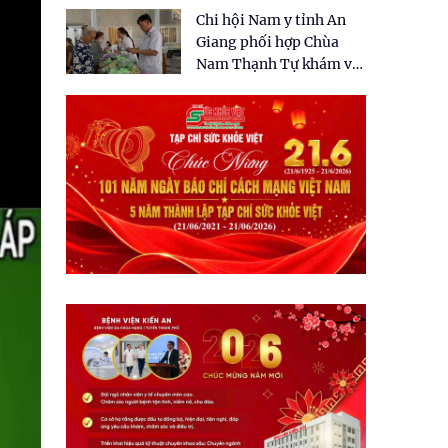
tặng quà cho 150 người
Chi hội Nam y tỉnh An
dân tại xã Tân Tập
Giang phối hợp Chùa
Nam Thạnh Tự khám và
cấp thuốc miễn phí cho
nhân dân