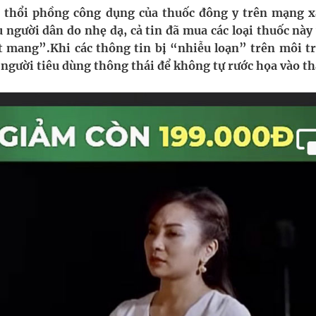
ông cực hiệu quả
” thổi phồng công dụng của thuốc đông y trên mạng x
 người dân do nhẹ dạ, cả tin đã mua các loại thuốc này
 chuyên gia
ật mang”.Khi các thông tin bị “nhiễu loạn” trên môi t
người tiêu dùng thông thái để không tự rước họa vào t
hát triển gắn với chuyển đổi số
ờng Phú Thạnh