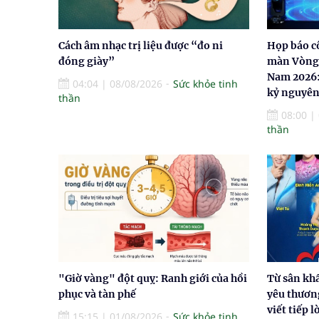
Cách âm nhạc trị liệu được “đo ni
Họp báo c
đóng giày”
màn Vòng 
Nam 2026:
04:04
|
08/08/2026
Sức khỏe tinh
kỷ nguyên
thần
08:00
|
thần
"Giờ vàng" đột quỵ: Ranh giới của hồi
Từ sân kh
phục và tàn phế
yêu thươn
viết tiếp l
15:15
|
01/08/2026
Sức khỏe tinh