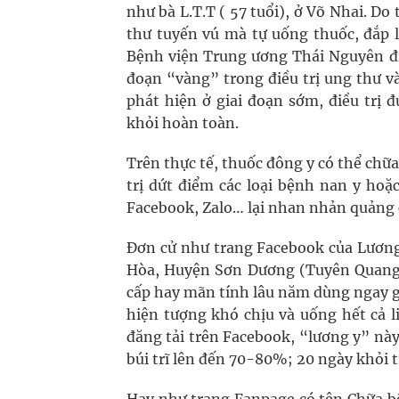
như bà L.T.T ( 57 tuổi), ở Võ Nhai. Do
thư tuyến vú mà tự uống thuốc, đắp l
Bệnh viện Trung ương Thái Nguyên điều
đoạn “vàng” trong điều trị ung thư và
phát hiện ở giai đoạn sớm, điều trị
khỏi hoàn toàn.
Trên thực tế, thuốc đông y có thể ch
trị dứt điểm các loại bệnh nan y hoặ
Facebook, Zalo… lại nhan nhản quảng 
Đơn cử như trang Facebook của Lương 
Hòa, Huyện Sơn Dương (Tuyên Quang), 
cấp hay mãn tính lâu năm dùng ngay gói
hiện tượng khó chịu và uống hết cả li
đăng tải trên Facebook, “lương y” nà
búi trĩ lên đến 70-80%; 20 ngày khỏi tr