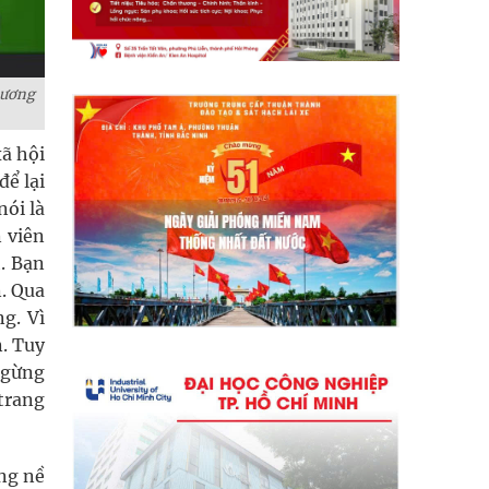
hương
ã hội
để lại
nói là
 viên
h. Bạn
n. Qua
g. Vì
n. Tuy
ngừng
trang
ng nề