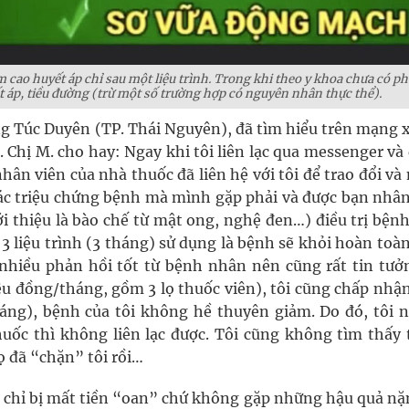
m cao huyết áp chỉ sau một liệu trình. Trong khi theo y khoa chưa có p
t áp, tiều đường (trừ một số trường hợp có nguyên nhân thực thể).
ng Túc Duyên (TP. Thái Nguyên), đã tìm hiểu trên mạng x
 Chị M. cho hay: Ngay khi tôi liên lạc qua messenger và 
hân viên của nhà thuốc đã liên hệ với tôi để trao đổi và 
ác triệu chứng bệnh mà mình gặp phải và được bạn nhân
ới thiệu là bào chế từ mật ong, nghệ đen…) điều trị bện
3 liệu trình (3 tháng) sử dụng là bệnh sẽ khỏi hoàn toà
 nhiều phản hồi tốt từ bệnh nhân nên cũng rất tin tưởn
iệu đồng/tháng, gồm 3 lọ thuốc viên), tôi cũng chấp nhậ
háng), bệnh của tôi không hề thuyên giảm. Do đó, tôi 
uốc thì không liên lạc được. Tôi cũng không tìm thấy 
 đã “chặn” tôi rồi…
hị chỉ bị mất tiền “oan” chứ không gặp những hậu quả nặ