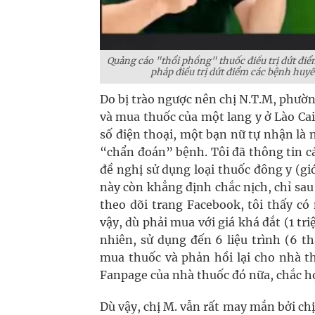
Quảng cáo "thổi phồng" thuốc điều trị dứt điể
pháp điều trị dứt điểm các bệnh huyế
Do bị trào ngược nên chị N.T.M, phườ
và mua thuốc của một lang y ở Lào Cai.
số điện thoại, một bạn nữ tự nhận là n
“chẩn đoán” bệnh. Tôi đã thông tin c
đề nghị sử dụng loại thuốc đông y (gi
này còn khẳng định chắc nịch, chỉ sau 
theo dõi trang Facebook, tôi thấy có
vậy, dù phải mua với giá khá đắt (1 tr
nhiên, sử dụng đến 6 liệu trình (6 t
mua thuốc và phản hồi lại cho nhà th
Fanpage của nhà thuốc đó nữa, chắc họ
Dù vậy, chị M. vẫn rất may mắn bởi c