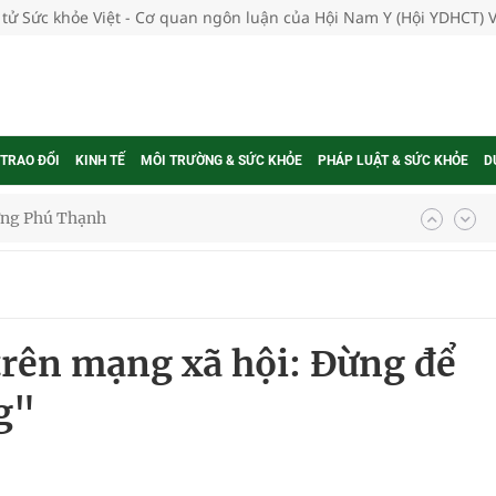
 tử Sức khỏe Việt - Cơ quan ngôn luận của Hội Nam Y (Hội YDHCT) 
 TRAO ĐỔI
KINH TẾ
MÔI TRƯỜNG & SỨC KHỎE
PHÁP LUẬT & SỨC KHỎE
D
hìn phụ nữ mỗi năm
ợng thuốc
trên mạng xã hội: Đừng để
g"
g, nhiệt độ cao nhất 35 độ
kỳ, khám sàng lọc cho người dân