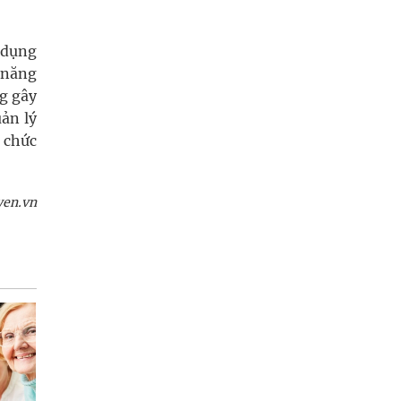
 dụng
 năng
g gây
uản lý
 chức
yen.vn