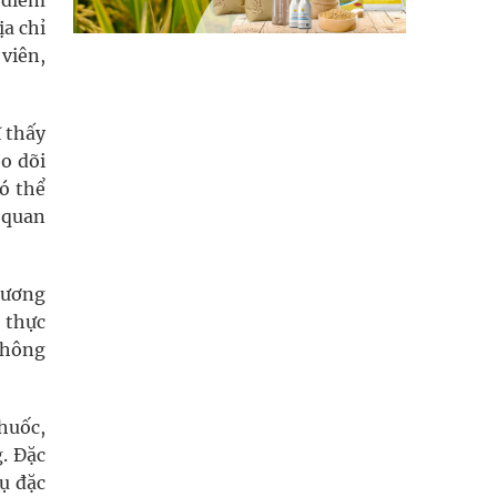
 điểm
ịa chỉ
viên,
 thấy
o dõi
ó thể
ơ quan
hương
 thực
 không
huốc,
. Đặc
ụ đặc