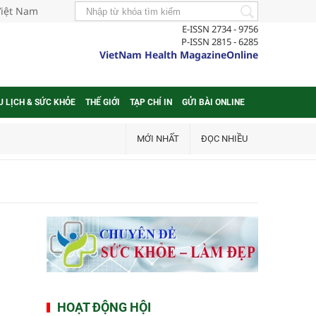
Việt Nam
E-ISSN 2734 - 9756
P-ISSN 2815 - 6285
VietNam Health MagazineOnline
U LỊCH & SỨC KHỎE
THẾ GIỚI
TẠP CHÍ IN
GỬI BÀI ONLINE
MỚI NHẤT
ĐỌC NHIỀU
HOẠT ĐỘNG HỘI