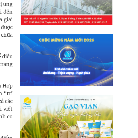
rị ung
i đến
a giai
i được
 chữa
 điều
trang
ã Hợp
 “trĩ
cả các
i viết
nh co