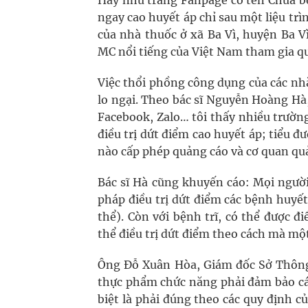
Hay như trang Fanpage có tên Chữa bệ
ngay cao huyết áp chỉ sau một liệu trì
của nhà thuốc ở xã Ba Vì, huyện Ba V
MC nổi tiếng của Việt Nam tham gia q
Việc thổi phồng công dụng của các nh
lo ngại. Theo bác sĩ Nguyễn Hoàng Hà
Facebook, Zalo… tôi thấy nhiều trườn
điều trị dứt điểm cao huyết áp; tiểu đư
nào cấp phép quảng cáo và cơ quan quả
Bác sĩ Hà cũng khuyến cáo: Mọi người
pháp điều trị dứt điểm các bệnh huyế
thể). Còn với bệnh trĩ, có thể được đ
thể điều trị dứt điểm theo cách mà mộ
Ông Đỗ Xuân Hòa, Giám đốc Sở Thông 
thực phẩm chức năng phải đảm bảo cá
biệt là phải đúng theo các quy định 