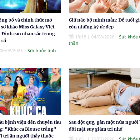
ông bố và chính thức mở
Giữ não bộ minh mẫn: Để tuổi gi
sơ khảo Miss Galaxy Việt
còn những ký ức đẹp
 Đỉnh cao nhan sắc trong
18:18
|
04/08/2026
Sức khỏe 
 số
thần
06/08/2026
Sức khỏe tinh
ấu bệnh viện đến chuyến tàu
Sau đột quỵ, gần một nửa người
g: "Khúc ca Blouse trắng"
đối mặt suy giảm trí nhớ
ời tri ân người thầy thuốc
16:51
|
29/07/2026
Sức khỏe 